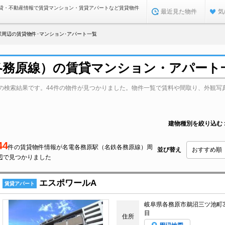
貸・不動産情報で賃貸マンション・賃貸アパートなど賃貸物件
最近見た物件
気
駅周辺の賃貸物件･マンション･アパート一覧
各務原線）の賃貸マンション・アパート
の検索結果です。44件の物件が見つかりました。物件一覧で賃料や間取り、外観写
建物種別を絞り込む
44
件の賃貸物件情報が名電各務原駅（名鉄各務原線）周
並び替え
辺で見つかりました
エスポワールA
賃貸アパート
岐阜県各務原市鵜沼三ツ池町
目
住所