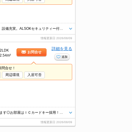
インターネット無料！お部屋はＩＣカードキー採用！！キッチンは対面式。設備充実。ALSOKセキュリティー付き。
情報更新日
2026/08/09
詳細を見る
2LDK
お問合せ
2.54m²
追加
料問合せ！
周辺環境
入居可否
ALSOKホームセキュリティー付きで安心！インターネットも無料になってます◎お部屋はＩＣカードキー採用！人気の設備が付いた物件です。
情報更新日
2026/08/09