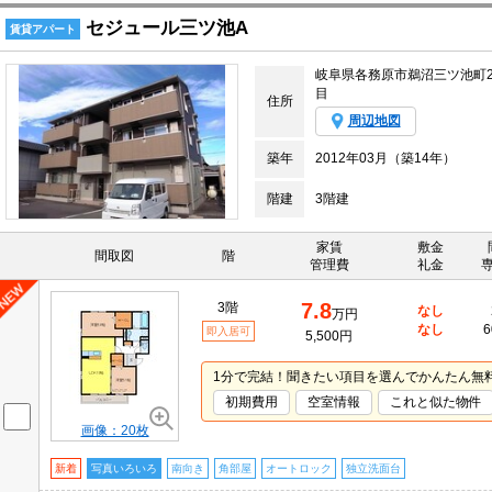
セジュール三ツ池A
賃貸アパート
岐阜県各務原市鵜沼三ツ池町
目
住所
周辺地図
築年
2012年03月（築14年）
階建
3階建
家賃
敷金
間取図
階
管理費
礼金
7.8
3階
なし
万円
なし
6
即入居可
5,500円
1分で完結！聞きたい項目を選んでかんたん無
初期費用
空室情報
これと似た物件
画像：20枚
新着
写真いろいろ
南向き
角部屋
オートロック
独立洗面台