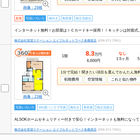
画像：29枚
新着
写真いろいろ
南向き
角部屋
独立洗面台
株式会社賃貸ステーション エイブルネットワーク各務原店
(058-371-7561)
8.3
なし
万円
1階
1.5ヶ月
5
6,000円
1分で完結！聞きたい項目を選んでかんたん無
初期費用
空室情報
これと似た物件
画像：23枚
写真いろいろ
360度パノラマ写真
南向き
角部屋
独立洗面台
株式会社賃貸ステーション エイブルネットワーク各務原店
(058-371-7561)