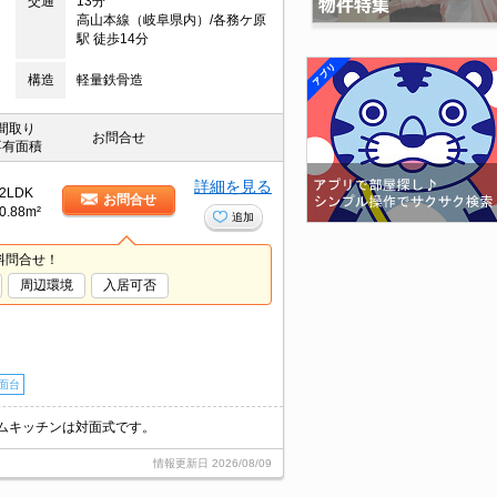
交通
13分
高山本線（岐阜県内）/各務ケ原
駅 徒歩14分
構造
軽量鉄骨造
間取り
お問合せ
専有面積
詳細を見る
2LDK
お問合せ
0.88m²
追加
料問合せ！
周辺環境
入居可否
面台
ムキッチンは対面式です。
情報更新日
2026/08/09