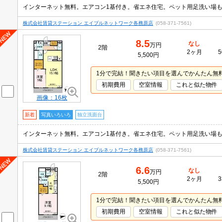
株式会社賃貸ステーション エイブルネットワーク各務原店
(058-371-7561)
8.5
なし
万円
2階
2ヶ月
5
5,500円
1分で完結！聞きたい項目を選んでかんたん無
初期費用
空室情報
これと似た物件
画像：16枚
新着
写真いろいろ
独立洗面台
株式会社賃貸ステーション エイブルネットワーク各務原店
(058-371-7561)
6.6
なし
万円
2階
2ヶ月
3
5,500円
1分で完結！聞きたい項目を選んでかんたん無
初期費用
空室情報
これと似た物件