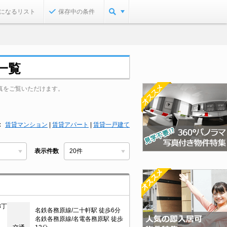
になるリスト
保存中の条件
一覧
真をご覧いただけます。
賃貸マンション
|
賃貸アパート
|
賃貸一戸建て
表示件数
3丁
名鉄各務原線/二十軒駅 徒歩6分
名鉄各務原線/名電各務原駅 徒歩