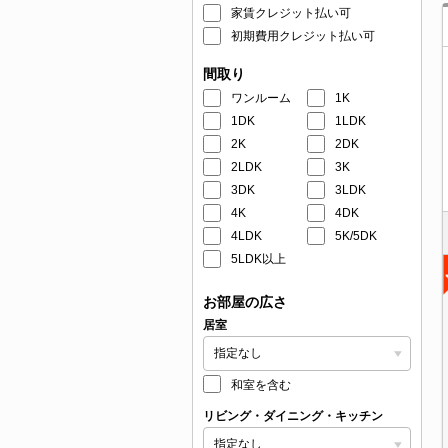
家賃クレジット払い可
初期費用クレジット払い可
間取り
ワンルーム
1K
1DK
1LDK
2K
2DK
2LDK
3K
3DK
3LDK
4K
4DK
4LDK
5K/5DK
5LDK以上
お部屋の広さ
居室
和室を含む
リビング・ダイニング・キッチン