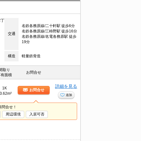
2丁
名鉄各務原線/二十軒駅 徒歩6分
名鉄各務原線/三柿野駅 徒歩16分
交通
名鉄各務原線/名電各務原駅 徒歩
19分
構造
軽量鉄骨造
間取り
お問合せ
専有面積
詳細を見る
1K
お問合せ
3.62m²
追加
料問合せ！
周辺環境
入居可否