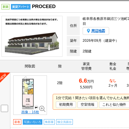
PROCEED
新築
賃貸アパート
岐阜県各務原市鵜沼三ツ池町
目
住所
周辺地図
築年
2026年09月（建築中）
階建
2階建
家賃
敷金
間取図
階
管理費
礼金
6.6
なし
万円
2階
2ヶ月
3
5,500円
1分で完結！聞きたい項目を選んでかんたん無
初期費用
空室情報
これと似た物件
画像：16枚
新着
写真いろいろ
角部屋
独立洗面台