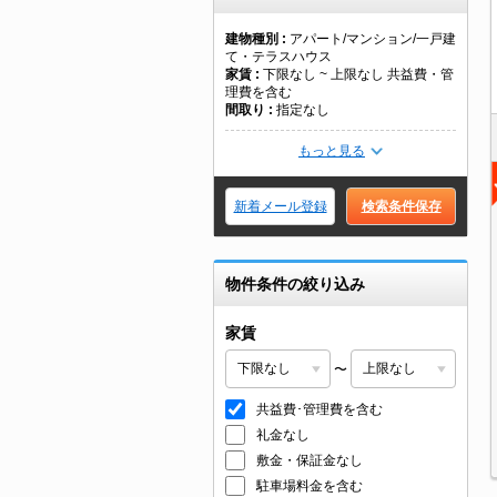
建物種別
アパート/マンション/一戸建
て・テラスハウス
家賃
下限なし ~ 上限なし 共益費・管
理費を含む
間取り
指定なし
もっと見る
新着メール登録
検索条件保存
物件条件の絞り込み
家賃
〜
共益費･管理費を含む
礼金なし
敷金・保証金なし
駐車場料金を含む