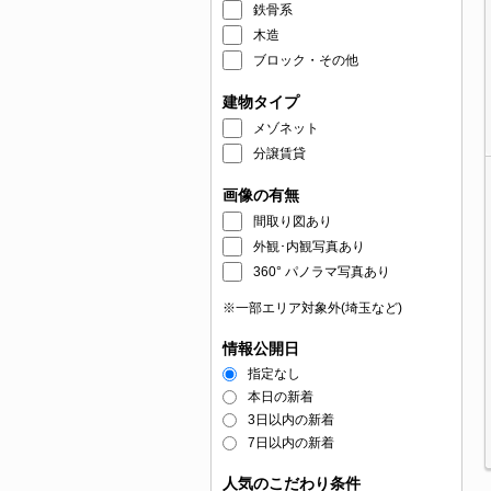
鉄骨系
木造
ブロック・その他
建物タイプ
メゾネット
分譲賃貸
画像の有無
間取り図あり
外観･内観写真あり
360° パノラマ写真あり
※一部エリア対象外(埼玉など)
情報公開日
指定なし
本日の新着
3日以内の新着
7日以内の新着
人気のこだわり条件