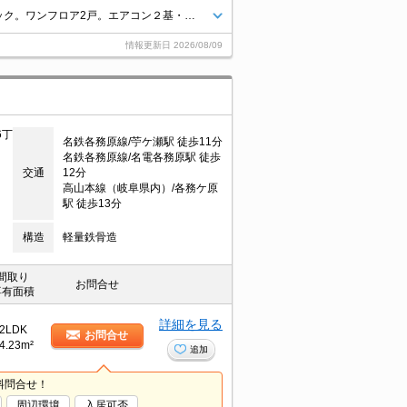
インターネット無料です★ALSOKセキュリティシステムで安心♪オートロック。ワンフロア2戸。エアコン２基・室内物干し等、人気の設備が充実しています。
情報更新日
2026/08/09
6丁
名鉄各務原線/苧ケ瀬駅 徒歩11分
名鉄各務原線/名電各務原駅 徒歩
交通
12分
高山本線（岐阜県内）/各務ケ原
駅 徒歩13分
構造
軽量鉄骨造
間取り
お問合せ
専有面積
詳細を見る
2LDK
お問合せ
4.23m²
追加
料問合せ！
周辺環境
入居可否