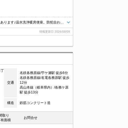
インターネット無料。エアコン1基付き。省エネ住宅。ペット用足洗い場もあります♪温水洗浄暖房便座。防犯合わせガラス・防犯カメラ設置で安心。人気のシステムキッチン★
情報更新日
2026/08/09
4丁
名鉄各務原線/苧ケ瀬駅 徒歩6分
名鉄各務原線/名電各務原駅 徒歩
交通
12分
高山本線（岐阜県内）/各務ケ原
駅 徒歩13分
構造
鉄筋コンクリート造
間取り
お問合せ
専有面積