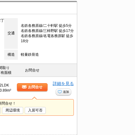
2丁
名鉄各務原線/二十軒駅 徒歩5分
名鉄各務原線/三柿野駅 徒歩17分
交通
名鉄各務原線/名電各務原駅 徒歩
18分
構造
軽量鉄骨造
間取り
お問合せ
専有面積
詳細を見る
2LDK
お問合せ
0.89m²
追加
料問合せ！
周辺環境
入居可否