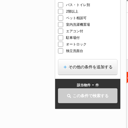
バス・トイレ別
2階以上
ペット相談可
室内洗濯機置場
エアコン付
駐車場付
オートロック
独立洗面台
その他の条件を追加する
-
該当物件
件
この条件で検索する