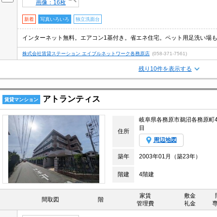
画像：16枚
新着
写真いろいろ
独立洗面台
株式会社賃貸ステーション エイブルネットワーク各務原店
(058-371-7561)
残り10件を表示する
アトランティス
賃貸マンション
岐阜県各務原市鵜沼各務原町
目
住所
周辺地図
築年
2003年01月（築23年）
階建
4階建
家賃
敷金
間取図
階
管理費
礼金