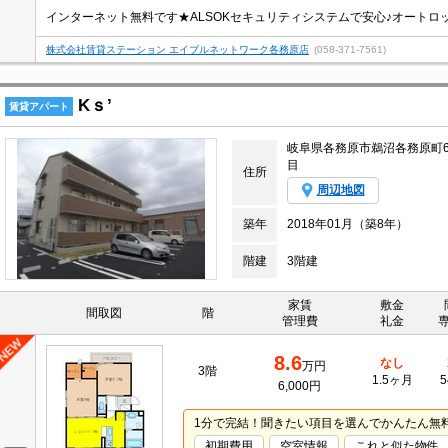
株式会社賃貸ステーション エイブルネットワーク各務原店
(058-371-7561)
Kｓ’
賃貸アパート
岐阜県各務原市鵜沼各務原町
目
住所
周辺地図
築年
2018年01月（築8年）
階建
3階建
家賃
敷金
間取図
階
管理費
礼金
8.6
なし
万円
3階
1.5ヶ月
5
6,000円
1分で完結！聞きたい項目を選んでかんたん無
初期費用
空室情報
これと似た物件