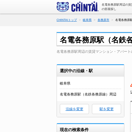
名電各務原駅周辺の賃
の部屋探し
CHINTAIトップ
岐阜県
各務原市
名電各務原
名電各務原駅（名鉄
名電各務原駅周辺の賃貸マンション・アパート
選択中の沿線・駅
岐阜県
名電各務原駅（名鉄各務原線）周辺
沿線を変更
駅を変更
現在の検索条件