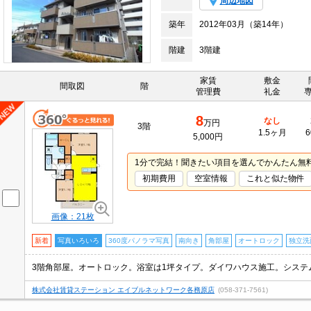
周辺地図
築年
2012年03月（築14年）
階建
3階建
家賃
敷金
間取図
階
管理費
礼金
8
なし
万円
3階
1.5ヶ月
6
5,000円
1分で完結！聞きたい項目を選んでかんたん無
初期費用
空室情報
これと似た物件
画像：21枚
新着
写真いろいろ
360度パノラマ写真
南向き
角部屋
オートロック
独立洗
3階角部屋。オートロック。浴室は1坪タイプ。ダイワハウス施工。システ
株式会社賃貸ステーション エイブルネットワーク各務原店
(058-371-7561)