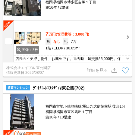
福岡県福岡市博多区吉塚１丁目
築16年
2階建
7
万円
(管理費等：3,000円)
敷
なし
礼
7万
1階
1LDK
30.05m²
画像：3枚
店長のイチ押し物件、お薦めです。退去時、鍵交換55,000円。保証
会社加入要(初回保証料賃料の100%、月次保証料1.5%)。
株式会社エイブル 東公園店
詳細を見る
情報更新日
2026/08/07
ﾀﾞｲﾅｺ-ﾄｴｽﾀﾃﾞｨｵ東公園(702)
賃貸マンション
福岡市営地下鉄箱崎線/馬出九大病院前駅 徒歩1分
福岡県福岡市東区馬出１丁目
築30年
10階建