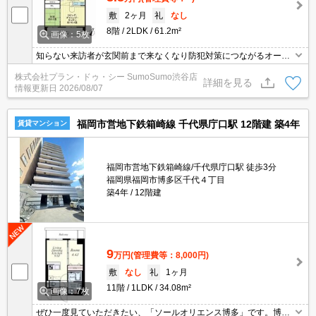
敷
2ヶ月
礼
なし
8階
2LDK
61.2m²
画像：5枚
知らない来訪者が玄関前まで来なくなり防犯対策につながるオート
ロック機能がついております。共用部には宅配ボックスを備え付け
株式会社プラン・ドゥ・シー SumoSumo渋谷店
ているため、対面で荷物を受け取る必要がありません。化粧品や洗
詳細を見る
情報更新日
2026/08/07
面道具といった小物もスッキリまとめて収納できる独立洗面台が付
いております。こちらの物件では初期費用をカードでお支払いいた
だけます。
福岡市営地下鉄箱崎線 千代県庁口駅 12階建 築4年
賃貸マンション
福岡市営地下鉄箱崎線/千代県庁口駅 徒歩3分
福岡県福岡市博多区千代４丁目
築4年
12階建
9
万円
(管理費等：8,000円)
敷
なし
礼
1ヶ月
11階
1LDK
34.08m²
画像：7枚
ぜひ一度見ていただきたい、「ソールオリエンス博多」です。博多