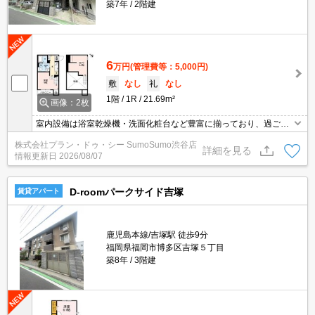
築7年
2階建
6
万円
(管理費等：5,000円)
敷
なし
礼
なし
1階
1R
21.69m²
画像：2枚
室内設備は浴室乾燥機・洗面化粧台など豊富に揃っており、過ごし
やすいお部屋になっております。玄関先まで覗き穴を覗きに行かな
株式会社プラン・ドゥ・シー SumoSumo渋谷店
くてもインターホン越しに誰が来たのかを確認できるので防犯対策
詳細を見る
情報更新日
2026/08/07
につながります。収納はシューズボックス・クロゼットなどが備え
付けられているので、衣類や日用品の収納に重宝します。
D-roomパークサイド吉塚
賃貸アパート
鹿児島本線/吉塚駅 徒歩9分
福岡県福岡市博多区吉塚５丁目
築8年
3階建