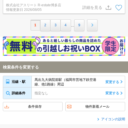
株式会社アスリート R-estate博多店
詳細を見る
情報更新日
2026/08/05
1
2
3
4
9
…
検索条件を変更する
馬出九大病院前駅（福岡市営地下鉄空港
沿線・駅
変更する
線、他1路線）周辺
詳細条件
指定なし
変更する
条件保存
物件新着メール
アイコンの説明