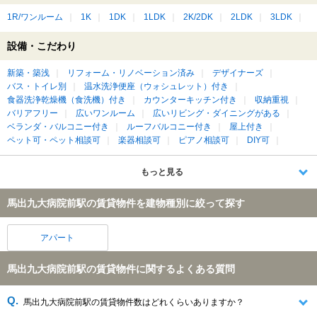
1R/ワンルーム
1K
1DK
1LDK
2K/2DK
2LDK
3LDK
設備・こだわり
新築・築浅
リフォーム・リノベーション済み
デザイナーズ
バス・トイレ別
温水洗浄便座（ウォシュレット）付き
食器洗浄乾燥機（食洗機）付き
カウンターキッチン付き
収納重視
バリアフリー
広いワンルーム
広いリビング・ダイニングがある
ベランダ・バルコニー付き
ルーフバルコニー付き
屋上付き
ペット可・ペット相談可
楽器相談可
ピアノ相談可
DIY可
もっと見る
馬出九大病院前駅の賃貸物件を建物種別に絞って探す
アパート
馬出九大病院前駅の賃貸物件に関するよくある質問
馬出九大病院前駅の賃貸物件数はどれくらいありますか？