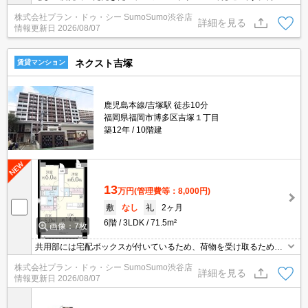
警察署千代交番が222mのところにあります。室内設備は浴室乾燥
株式会社プラン・ドゥ・シー SumoSumo渋谷店
機・洗面化粧台など充実した設備を備え付けています。こちらのお
詳細を見る
情報更新日
2026/08/07
部屋で新しい生活を始めてみませんか。
ネクスト吉塚
賃貸マンション
鹿児島本線/吉塚駅 徒歩10分
福岡県福岡市博多区吉塚１丁目
築12年
10階建
13
万円
(管理費等：8,000円)
敷
なし
礼
2ヶ月
6階
3LDK
71.5m²
画像：7枚
共用部には宅配ボックスが付いているため、荷物を受け取るために
早く帰宅する必要がありません。セキュリティ面は、オートロッ
株式会社プラン・ドゥ・シー SumoSumo渋谷店
ク・TVインターホンなど充実しているので、防犯対策もばっちりで
詳細を見る
情報更新日
2026/08/07
す。室内設備は洗面化粧台・浴室乾燥機など豊富に揃っており、過
ごしやすいお部屋になっております。BS・CSに加入することがで
きます。