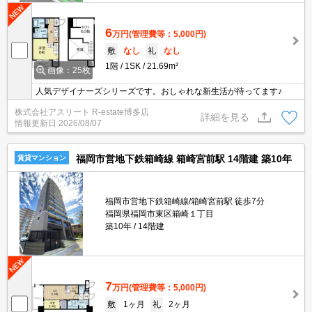
6
万円
(管理費等：5,000円)
敷
なし
礼
なし
1階
1SK
21.69m²
画像：25枚
人気デザイナーズシリーズです。おしゃれな新生活が待ってます♪
株式会社アスリート R-estate博多店
詳細を見る
情報更新日
2026/08/07
福岡市営地下鉄箱崎線 箱崎宮前駅 14階建 築10年
賃貸マンション
福岡市営地下鉄箱崎線/箱崎宮前駅 徒歩7分
福岡県福岡市東区箱崎１丁目
築10年
14階建
7
万円
(管理費等：5,000円)
敷
1ヶ月
礼
2ヶ月