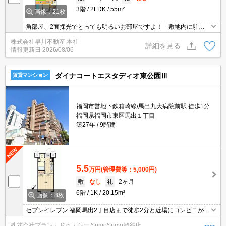
3階
2LDK
55m²
画像：21枚
角部屋、2面採光でとっても明るいお部屋ですよ！ 敷地内に駐車
場確保しております！
株式会社早川不動産 本社
詳細を見る
情報更新日
2026/08/06
ダイナコートエスタディオ東公園Ⅲ
賃貸マンション
福岡市営地下鉄箱崎線/馬出九大病院前駅 徒歩1分
福岡県福岡市東区馬出１丁目
築27年
9階建
5.5
万円
(管理費等：5,000円)
敷
なし
礼
2ヶ月
6階
1K
20.15m²
画像：8枚
セブンイレブン 福岡馬出2丁目店まで徒歩2分と近場にコンビニがあ
るのもポイント。新生活もオートロック付きの物件で、安心して生
株式会社プラン・ドゥ・シー SumoSumo渋谷店