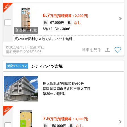
6.7
万円
(管理費等：2,000円)
敷
67,000円
礼
なし
6階
1LDK
36m²
画像：15枚
買い物が便利な立地です。ネット無料！
株式会社早川不動産 本社
詳細を見る
情報更新日
2026/08/06
シティハイツ吉塚
賃貸マンション
鹿児島本線/吉塚駅 徒歩6分
福岡県福岡市博多区吉塚２丁目
築39年
4階建
7.5
万円
(管理費等：3,000円)
敷
150,000円
礼
なし