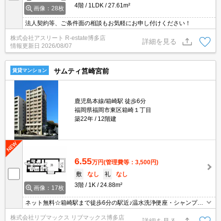
4階
1LDK
27.61m²
画像：28枚
法人契約等、ご条件面の相談もお気軽にお申し付けください！
株式会社アスリート R-estate博多店
詳細を見る
情報更新日
2026/08/07
サムティ筥崎宮前
賃貸マンション
鹿児島本線/箱崎駅 徒歩6分
福岡県福岡市東区箱崎１丁目
築22年
12階建
6.55
万円
(管理費等：3,500円)
敷
なし
礼
なし
3階
1K
24.88m²
画像：17枚
ネット無料☆箱崎駅まで徒歩6分の駅近♪温水洗浄便座・シャンプー
ドレッサー等水回りの設備も充実！！
株式会社リブマックス リブマックス博多店