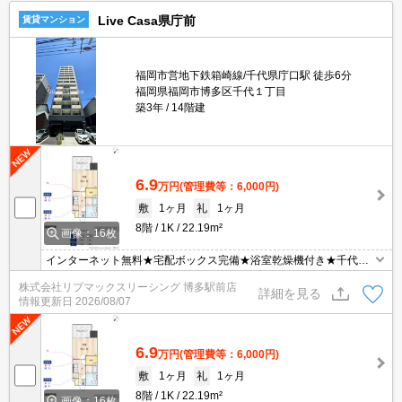
Live Casa県庁前
賃貸マンション
福岡市営地下鉄箱崎線/千代県庁口駅 徒歩6分
福岡県福岡市博多区千代１丁目
築3年
14階建
6.9
万円
(管理費等：6,000円)
敷
1ヶ月
礼
1ヶ月
8階
1K
22.19m²
画像：16枚
インターネット無料★宅配ボックス完備★浴室乾燥機付き★千代県
庁口駅まで徒歩圏内★
株式会社リブマックスリーシング 博多駅前店
詳細を見る
情報更新日
2026/08/07
6.9
万円
(管理費等：6,000円)
敷
1ヶ月
礼
1ヶ月
8階
1K
22.19m²
画像：16枚