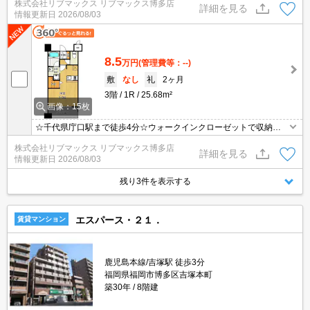
株式会社リブマックス リブマックス博多店
☆ネット無料☆
詳細を見る
情報更新日
2026/08/03
8.5
万円
(管理費等：--)
敷
なし
礼
2ヶ月
3階
1R
25.68m²
画像：15枚
☆千代県庁口駅まで徒歩4分☆ウォークインクローゼットで収納も
たっぷり☆TVモニターホン・オートロックなどセキュリティ面も充
株式会社リブマックス リブマックス博多店
実☆ネット無料☆
詳細を見る
情報更新日
2026/08/03
残り3件を表示する
エスパース・２１．
賃貸マンション
鹿児島本線/吉塚駅 徒歩3分
福岡県福岡市博多区吉塚本町
築30年
8階建