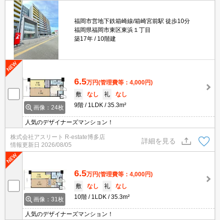
福岡市営地下鉄箱崎線/箱崎宮前駅 徒歩10分
福岡県福岡市東区東浜１丁目
築17年
10階建
6.5
万円
(管理費等：4,000円)
敷
なし
礼
なし
9階
1LDK
35.3m²
画像：24枚
人気のデザイナーズマンション！
株式会社アスリート R-estate博多店
詳細を見る
情報更新日
2026/08/05
6.5
万円
(管理費等：4,000円)
敷
なし
礼
なし
10階
1LDK
35.3m²
画像：31枚
人気のデザイナーズマンション！