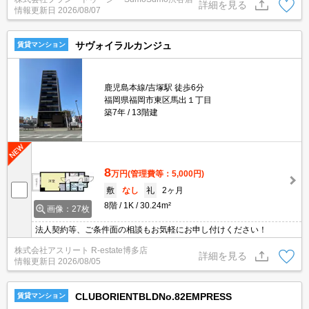
活できます。収納はクロゼット・シューズボックスなど豊富なの
詳細を見る
情報更新日
2026/08/07
で、広々と空間を利用することも可能です。駐輪場付きの物件で
す。
サヴォイラルカンジュ
賃貸マンション
鹿児島本線/吉塚駅 徒歩6分
福岡県福岡市東区馬出１丁目
築7年
13階建
8
万円
(管理費等：5,000円)
敷
なし
礼
2ヶ月
8階
1K
30.24m²
画像：27枚
法人契約等、ご条件面の相談もお気軽にお申し付けください！
株式会社アスリート R-estate博多店
詳細を見る
情報更新日
2026/08/05
CLUBORIENTBLDNo.82EMPRESS
賃貸マンション