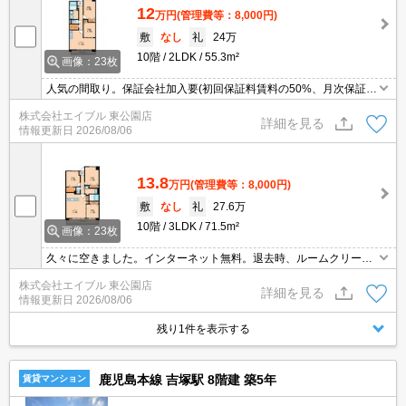
12
万円
(管理費等：8,000円)
敷
なし
礼
24万
10階
2LDK
55.3m²
画像：23枚
人気の間取り。保証会社加入要(初回保証料賃料の50%、月次保証料
1%)。
株式会社エイブル 東公園店
詳細を見る
情報更新日
2026/08/06
13.8
万円
(管理費等：8,000円)
敷
なし
礼
27.6万
10階
3LDK
71.5m²
画像：23枚
久々に空きました。インターネット無料。退去時、ルームクリーニ
ング料金88,000円。
株式会社エイブル 東公園店
詳細を見る
情報更新日
2026/08/06
残り1件を表示する
鹿児島本線 吉塚駅 8階建 築5年
賃貸マンション