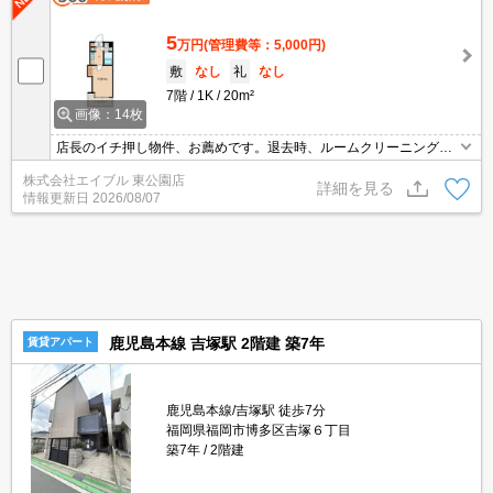
5
万円
(管理費等：5,000円)
敷
なし
礼
なし
7階
1K
20m²
画像：14枚
店長のイチ押し物件、お薦めです。退去時、ルームクリーニング料
金38,500円。退去時、エアコン洗浄代16,500円。
株式会社エイブル 東公園店
詳細を見る
情報更新日
2026/08/07
鹿児島本線 吉塚駅 2階建 築7年
賃貸アパート
鹿児島本線/吉塚駅 徒歩7分
福岡県福岡市博多区吉塚６丁目
築7年
2階建