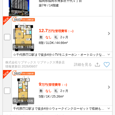
福岡県福岡市博多区千代１丁目
築7年
14階建
12.7
万円
(管理費等：--)
敷
なし
礼
2ヶ月
8階
1LDK
44.66m²
画像：13枚
☆千代県庁口駅まで徒歩4分☆TVモニターホン・オートロックなど
セキュリティ面も充実☆ネット無料☆追焚・ウォシュレットなど設
株式会社リブマックス リブマックス博多店
備充実☆
詳細を見る
情報更新日
2026/08/07
9
万円
(管理費等：--)
敷
なし
礼
2ヶ月
5階
1K
25.26m²
画像：16枚
千代県庁口駅まで徒歩4分☆ウォークインクローゼットで収納もた
っぷり☆TVモニターホン・オートロックなどセキュリティ面も充実