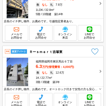
敷
なし
礼
7.9万
1LDK
32.8m²
5階
10階建 築14年
店長のイチ押し物件、お薦めです。引越指定業者あり。
メールで
電話で
オンライン
LINEで
お問合せ
お問合せ
来店
お問合せ
Ｒーｓｍａｒｔ吉塚東
PR
賃貸アパート
福岡県福岡市東区馬出６丁目
6.3
万円
(管理費等：4,000円)
敷
なし
礼
12.6万
1K
22.77m²
3階
3階建 築3年
店長のイチ押し物件、お薦めです。オートロック付きで女性の方も安心。
引越指定業者あり。
メールで
電話で
オンライン
LINEで
お問合せ
お問合せ
来店
お問合せ