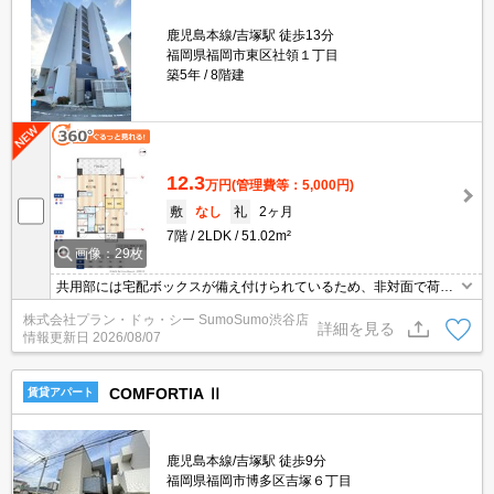
鹿児島本線/吉塚駅 徒歩13分
福岡県福岡市東区社領１丁目
築5年
8階建
12.3
万円
(管理費等：5,000円)
敷
なし
礼
2ヶ月
7階
2LDK
51.02m²
画像：29枚
共用部には宅配ボックスが備え付けられているため、非対面で荷物
を受け取れます。収納はシューズボックス・ウォークインクロゼッ
株式会社プラン・ドゥ・シー SumoSumo渋谷店
トなど豊富なので、広々と空間を利用することも可能です。室内設
詳細を見る
情報更新日
2026/08/07
備は浴室乾燥機・洗面化粧台など豊富に揃っており、過ごしやすい
お部屋になっております。ふたりでの生活は安心感があって快適な
生活ができます。
COMFORTIA Ⅱ
賃貸アパート
鹿児島本線/吉塚駅 徒歩9分
福岡県福岡市博多区吉塚６丁目