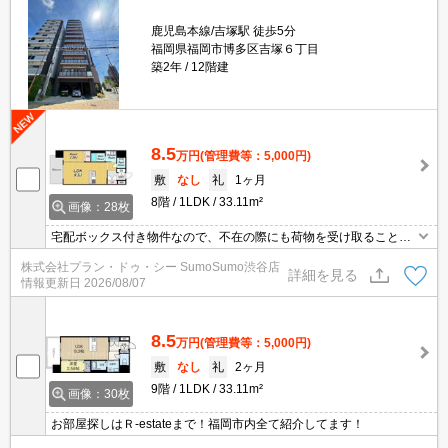
鹿児島本線/吉塚駅 徒歩5分
福岡県福岡市博多区吉塚６丁目
築2年
12階建
8.5
万円
(管理費等：5,000円)
敷
なし
礼
1ヶ月
8階
1LDK
33.11m²
画像：28枚
宅配ボックス付き物件なので、不在の際にも荷物を受け取ることが
できます。化粧品や洗面道具といった小物をまとめてスッキリ収納
株式会社プラン・ドゥ・シー SumoSumo渋谷店
できる洗面化粧台が付いております。収納はクロゼット・シューズ
詳細を見る
情報更新日
2026/08/07
ボックスなど豊富なので、広々と空間を利用することも可能です。
2沿線を利用でき、利便性が高い物件です。
8.5
万円
(管理費等：5,000円)
敷
なし
礼
2ヶ月
9階
1LDK
33.11m²
画像：30枚
お部屋探しはＲ-estateまで！福岡市内全て紹介してます！