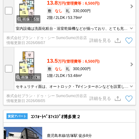
13.8
万円
(管理費等：6,500円)
敷
なし
礼
330,000円
2階
2LDK
53.79m²
画像：5枚
室内設備は洗面化粧台・浴室乾燥機などが揃っており、とても充実
しています。セキュリティ面は、TVインターホン・オートロックな
株式会社プラン・ドゥ・シー SumoSumo渋谷店
どを設置しているので安全面でも優れております。収納はクロゼッ
詳細を見る
情報更新日
2026/08/07
ト・シューズボックスなどが備え付けられているので、衣類や日用
品の収納に重宝します。こちらのアパートは追い焚き機能の付いた
浴室になります。
13.5
万円
(管理費等：6,500円)
敷
なし
礼
300,000円
1階
2LDK
53.48m²
画像：27枚
セキュリティ面は、オートロック・TVインターホンなどを設置して
いるので安全面でも優れております。室内設備は洗面化粧台・浴室
株式会社プラン・ドゥ・シー SumoSumo渋谷店
乾燥機などが揃っており、とても充実しています。収納はウォーク
詳細を見る
情報更新日
2026/08/05
インクロゼット・シューズボックスなど豊富なので、広々と空間を
利用することも可能です。2路線利用可の物件です。
ｺﾝﾌｫｰﾄﾍﾞﾈﾌｨｽｼﾞｵ博多東２
賃貸アパート
鹿児島本線/吉塚駅 徒歩8分