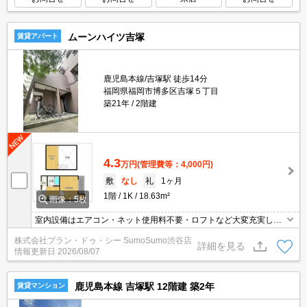
ムーンハイツ吉塚
賃貸アパート
鹿児島本線/吉塚駅 徒歩14分
福岡県福岡市博多区吉塚５丁目
築21年
2階建
4.3
万円
(管理費等：4,000円)
敷
なし
礼
1ヶ月
1階
1K
18.63m²
画像：5枚
室内設備はエアコン・ネット使用料不要・ロフトなど大変充実して
おります。収納はシューズボックス・クロゼットなどが備え付けら
株式会社プラン・ドゥ・シー SumoSumo渋谷店
れているので、衣類や日用品の収納に重宝します。直接会わずにイ
詳細を見る
情報更新日
2026/08/07
ンターホン越しに来訪者を確認できるので、トラブル回避にも防犯
対策にも繋がります。敷地内にはスペースがありませんが、近隣に
は駐車場があります。
鹿児島本線 吉塚駅 12階建 築2年
賃貸マンション