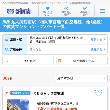
馬出九大病院前駅周辺の賃貸・不動産情報で賃貸マンション・賃貸アパートなど賃貸物件の部屋探し
お部屋を探す
気になる
最近見た
保存中の
リスト
物件
条件
沿線・駅から
馬出九大病院前駅（福岡市営地下鉄空港線、他1路線）
住所から
の賃貸マンション・アパート一覧
家賃相場から
馬出九大病院前駅（福岡市営地下鉄空港
沿線・駅
変更する
線、他1路線）周辺
通勤通学時間から
詳細条件
指定なし
変更する
物件特集から
不動産会社から
条件保存
物件新着メール
TOP
367
件
ＲＥＧＡＬＯ吉塚通
PR
賃貸マンション
福岡県福岡市博多区吉塚６丁目
7.9
万円
(管理費等：4,000円)