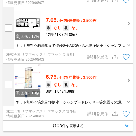
詳細を見る
情報更新日
2026/08/07
7.05
万円
(管理費等：3,500円)
敷
なし
礼
なし
12階
1K
24.88m²
画像：17枚
ネット無料☆箱崎駅まで徒歩6分の駅近♪温水洗浄便座・シャンプー
ドレッサー等水回りの設備も充実！！
株式会社リブマックス リブマックス博多店
詳細を見る
情報更新日
2026/08/03
6.75
万円
(管理費等：3,500円)
敷
なし
礼
なし
8階
1K
24.88m²
画像：18枚
ネット無料☆温水洗浄便座・シャンプードレッサー等水回りの設備
も充実！！
株式会社リブマックス リブマックス博多店
詳細を見る
情報更新日
2026/08/03
残り3件を表示する