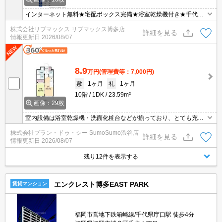
インターネット無料★宅配ボックス完備★浴室乾燥機付き★千代県
庁口駅まで徒歩圏内★
株式会社リブマックス リブマックス博多店
詳細を見る
情報更新日
2026/08/07
8.9
万円
(管理費等：7,000円)
敷
1ヶ月
礼
1ヶ月
10階
1DK
23.59m²
画像：29枚
室内設備は浴室乾燥機・洗面化粧台などが揃っており、とても充実
しています。セキュリティ面は、オートロック・TVインターホンな
株式会社プラン・ドゥ・シー SumoSumo渋谷店
どを備え付けているので安心して暮らせます。共用部には宅配ボッ
詳細を見る
情報更新日
2026/08/07
クスが備え付けられているため、忙しくて在宅可時間が少なくても
荷物を受け取れます。フローリングのマンションは、レイアウトも
残り12件を表示する
し易く快適です。
エンクレスト博多EAST PARK
賃貸マンション
福岡市営地下鉄箱崎線/千代県庁口駅 徒歩4分