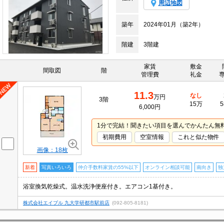
周辺地図
築年
2024年01月（築2年）
階建
3階建
家賃
敷金
間取図
階
管理費
礼金
11.3
なし
万円
3階
15万
5
6,000円
1分で完結！聞きたい項目を選んでかんたん無
初期費用
空室情報
これと似た物件
画像：18枚
新着
写真いろいろ
仲介手数料家賃の55%以下
オンライン相談可能
南向き
独
浴室換気乾燥式。温水洗浄便座付き。エアコン1基付き。
株式会社エイブル 九大学研都市駅前店
(092-805-8181)