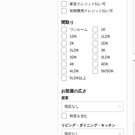
家賃クレジット払い可
初期費用クレジット払い可
間取り
ワンルーム
1K
1DK
1LDK
2K
2DK
2LDK
3K
3DK
3LDK
4K
4DK
4LDK
5K/5DK
5LDK以上
お部屋の広さ
居室
和室を含む
リビング・ダイニング・キッチン