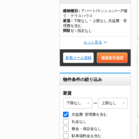
建物種別
アパート/マンション/一戸建
て・テラスハウス
家賃
下限なし ~ 上限なし 共益費・管
理費を含む
間取り
指定なし
もっと見る
新着メール登録
検索条件保存
物件条件の絞り込み
家賃
〜
共益費･管理費を含む
礼金なし
敷金・保証金なし
駐車場料金を含む