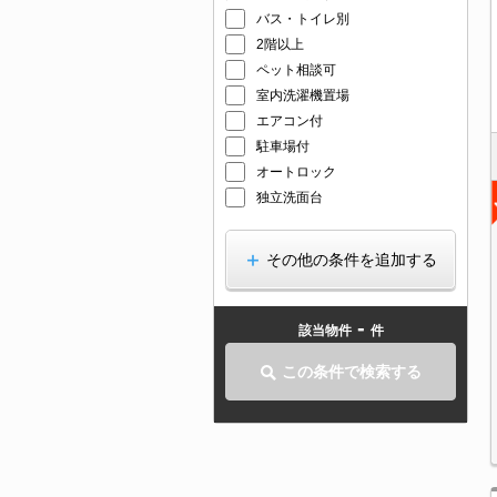
バス・トイレ別
2階以上
ペット相談可
室内洗濯機置場
エアコン付
駐車場付
オートロック
独立洗面台
その他の条件を追加する
-
該当物件
件
この条件で検索する