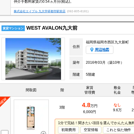
仲介手数料家賃の0.54ヵ月分(税込)。
株式会社エイブル 九大学研都市駅前店
(092-805-8181)
WEST AVALON九大前
賃貸マンション
福岡県福岡市西区九大新町
住所
周辺地図
築年
2016年03月（築10年）
階建
5階建
家賃
敷金
間取図
階
管理費
礼金
4.8
なし
万円
3階
9.6万
2
6,000円
1分で完結！聞きたい項目を選んでかんたん無
初期費用
空室情報
これと似た物件