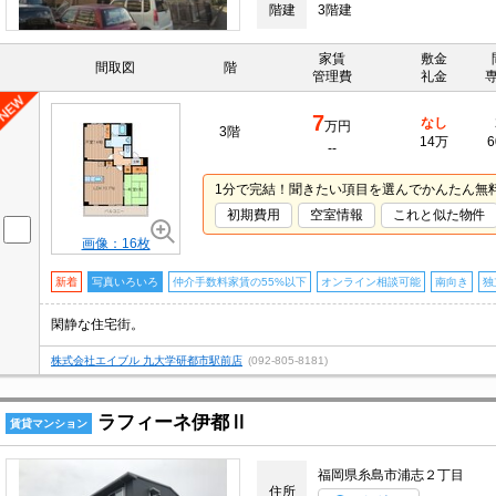
階建
3階建
家賃
敷金
間取図
階
管理費
礼金
7
なし
万円
3階
14万
6
--
1分で完結！聞きたい項目を選んでかんたん無
初期費用
空室情報
これと似た物件
画像：16枚
新着
写真いろいろ
仲介手数料家賃の55%以下
オンライン相談可能
南向き
独
閑静な住宅街。
株式会社エイブル 九大学研都市駅前店
(092-805-8181)
ラフィーネ伊都Ⅱ
賃貸マンション
福岡県糸島市浦志２丁目
住所