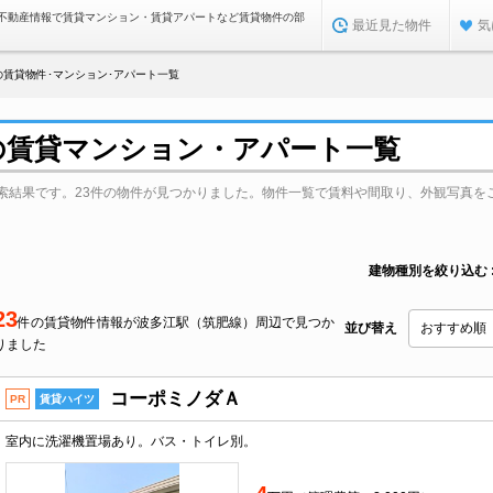
不動産情報で賃貸マンション・賃貸アパートなど賃貸物件の部
最近見た物件
気
賃貸物件･マンション･アパート一覧
の賃貸マンション・アパート一覧
索結果です。23件の物件が見つかりました。物件一覧で賃料や間取り、外観写真を
建物種別を絞り込む
23
件の賃貸物件情報が波多江駅（筑肥線）周辺で見つか
並び替え
りました
コーポミノダＡ
PR
賃貸ハイツ
室内に洗濯機置場あり。バス・トイレ別。