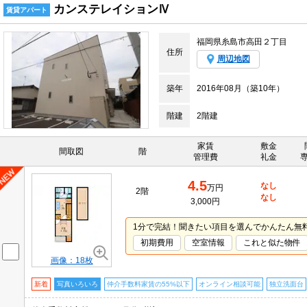
カンステレイションⅣ
賃貸アパート
福岡県糸島市高田２丁目
住所
周辺地図
築年
2016年08月（築10年）
階建
2階建
家賃
敷金
間取図
階
管理費
礼金
4.5
なし
万円
2階
なし
3,000円
1分で完結！聞きたい項目を選んでかんたん無
初期費用
空室情報
これと似た物件
画像：18枚
新着
写真いろいろ
仲介手数料家賃の55%以下
オンライン相談可能
独立洗面台