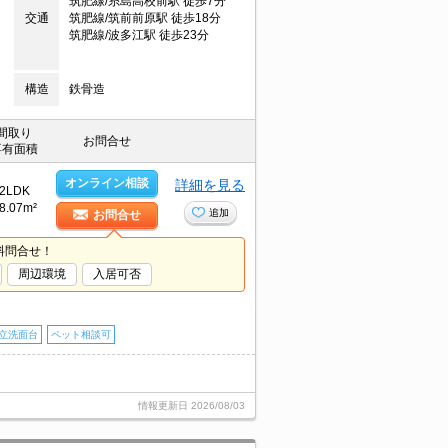
筑肥線/糸島高校前駅 徒歩7分
交通
筑肥線/筑前前原駅 徒歩18分
筑肥線/波多江駅 徒歩23分
構造
鉄骨造
間取り
お問合せ
専有面積
オンライン相談
詳細を見る
2LDK
8.07m²
追加
お問合せ
料問合せ！
周辺環境
入居可否
立洗面台
ペット相談可
情報更新日
2026/08/03