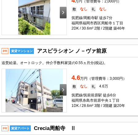
4
万円（管理費等：2,000円）
なし
なし
敷
礼
筑肥線/周船寺駅 徒歩7分
福岡県福岡市西区周船寺１丁目
2DK / 30.6m² 2階 / 2階建 築46年
アスピラシオン ノ－ヴァ前原
PR
賃貸マンション
追焚給湯。オートロック。仲介手数料家賃の0.55ヵ月分(税込)。
4.6
万円（管理費等：3,000円）
なし
4.6万
敷
礼
筑肥線/筑前前原駅 徒歩6分
福岡県糸島市前原中央１丁目
1DK / 28.6m² 3階 / 3階建 築20年
Crecia周船寺 Ⅱ
PR
賃貸アパート