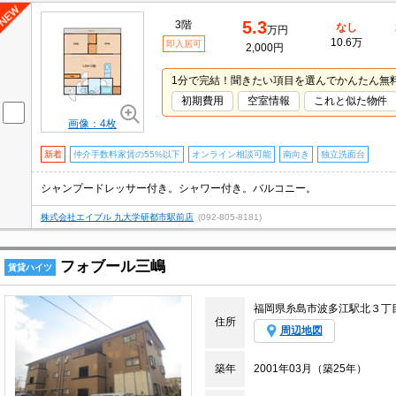
5.3
3階
なし
万円
10.6万
即入居可
2,000円
1分で完結！聞きたい項目を選んでかんたん無
初期費用
空室情報
これと似た物件
画像：4枚
新着
仲介手数料家賃の55%以下
オンライン相談可能
南向き
独立洗面台
シャンプードレッサー付き。シャワー付き。バルコニー。
株式会社エイブル 九大学研都市駅前店
(092-805-8181)
フォブール三嶋
賃貸ハイツ
福岡県糸島市波多江駅北３丁
住所
周辺地図
築年
2001年03月（築25年）