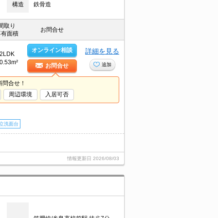
構造
鉄骨造
間取り
お問合せ
専有面積
オンライン相談
詳細を見る
2LDK
0.53m²
追加
お問合せ
料問合せ！
周辺環境
入居可否
立洗面台
情報更新日
2026/08/03