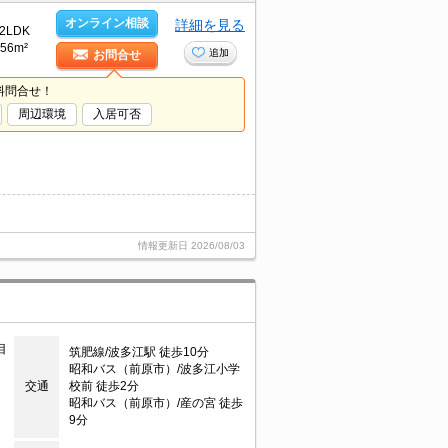
オンライン相談
詳細を見る
2LDK
56m²
追加
お問合せ
料問合せ！
周辺環境
入居可否
情報更新日
2026/08/03
目
筑肥線/波多江駅 徒歩10分
昭和バス（前原市）/波多江小学
交通
校前 徒歩2分
昭和バス（前原市）/産の宮 徒歩
9分