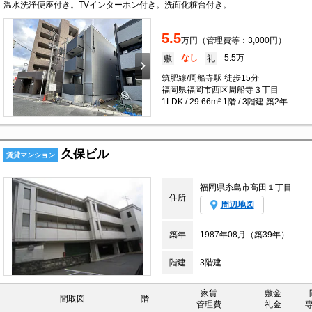
温水洗浄便座付き。TVインターホン付き。洗面化粧台付き。
5.5
万円（管理費等：3,000円）
なし
5.5万
敷
礼
筑肥線/周船寺駅 徒歩15分
福岡県福岡市西区周船寺３丁目
1LDK / 29.66m² 1階 / 3階建 築2年
久保ビル
賃貸マンション
福岡県糸島市高田１丁目
住所
周辺地図
築年
1987年08月（築39年）
階建
3階建
家賃
敷金
間取図
階
管理費
礼金