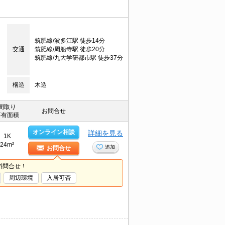
筑肥線/波多江駅 徒歩14分
交通
筑肥線/周船寺駅 徒歩20分
筑肥線/九大学研都市駅 徒歩37分
構造
木造
間取り
お問合せ
専有面積
オンライン相談
詳細を見る
1K
24m²
追加
お問合せ
料問合せ！
周辺環境
入居可否