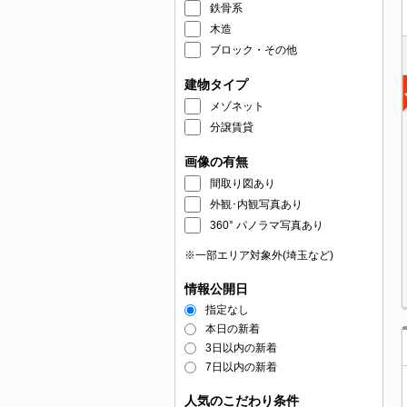
鉄骨系
木造
ブロック・その他
建物タイプ
メゾネット
分譲賃貸
画像の有無
間取り図あり
外観･内観写真あり
360° パノラマ写真あり
※一部エリア対象外(埼玉など)
情報公開日
指定なし
本日の新着
3日以内の新着
7日以内の新着
人気のこだわり条件