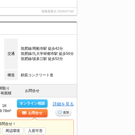
情報更新日
2026/07/30
筑肥線/周船寺駅 徒歩42分
交通
筑肥線/九大学研都市駅 徒歩50分
筑肥線/波多江駅 徒歩52分
構造
鉄筋コンクリート造
間取り
お問合せ
専有面積
オンライン相談
詳細を見る
1K
9.78m²
追加
お問合せ
料問合せ！
周辺環境
入居可否