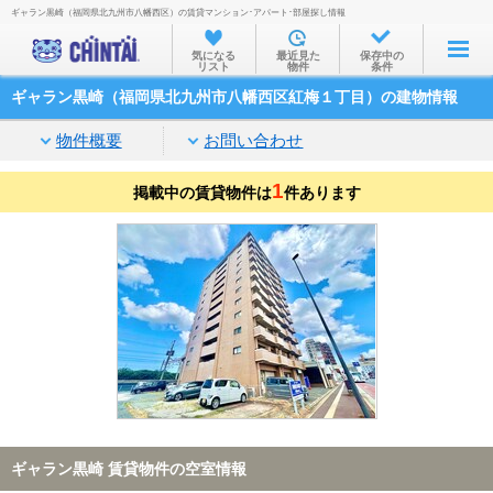
ギャラン黒崎（福岡県北九州市八幡西区）の賃貸マンション･アパート･部屋探し情報
お部屋を探す
気になる
最近見た
保存中の
リスト
物件
条件
沿線・駅から
ギャラン黒崎（福岡県北九州市八幡西区紅梅１丁目）の建物情報
住所から
物件概要
お問い合わせ
家賃相場から
1
掲載中の賃貸物件は
通勤通学時間から
件あります
物件特集から
不動産会社から
TOP
ギャラン黒崎 賃貸物件の空室情報