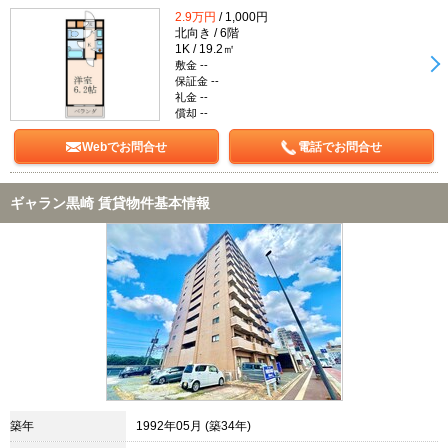
2.9万円
/ 1,000円
北向き / 6階
1K / 19.2㎡
敷金 --
保証金 --
礼金 --
償却 --
Webでお問合せ
電話でお問合せ
ギャラン黒崎 賃貸物件基本情報
築年
1992年05月 (築34年)