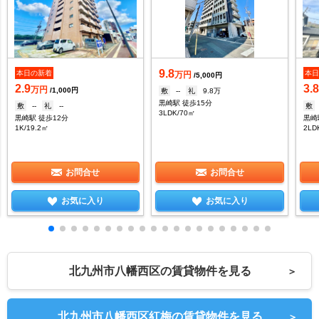
9.8
本日の新着
本
万円
/5,000円
2.9
3.
万円
/1,000円
敷
--
礼
9.8万
黒崎駅 徒歩15分
敷
--
礼
--
敷
3LDK/70㎡
黒崎駅 徒歩12分
黒崎
1K/19.2㎡
2LD
お問合せ
お問合せ
お気に入り
お気に入り
北九州市八幡西区の賃貸物件を見る
＞
北九州市八幡西区紅梅の賃貸物件を見る
＞