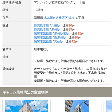
建物種別/構造
マンション／鉄骨鉄筋コンクリート造
階建
12階建
住所
福岡県
北九州市八幡西区
紅梅
１丁目
交通
鹿児島本線
/
八幡駅
徒歩
20
分
鹿児島本線
/
黒崎駅
徒歩
13
分
筑豊電気鉄道
/
黒崎駅前駅
徒歩
12
分
筑豊電気鉄道
/
西黒崎駅
徒歩
20
分
筑豊電気鉄道
/
穴生駅
徒歩
42
分
駐車場
駐車場なし
環境
--
※部屋・階数により設備が異なる場合がございます。
建物設備
オートロック / エレベーター / 敷地内ごみ置き場 / 集合
郵便受け / 天然ガス / 電気 / 公営上水道 / 下水道 / 駐輪
場
※部屋・階数により設備が異なる場合がございます。
ギャラン黒崎周辺の空室物件