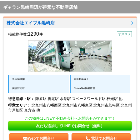
ギャラン黒崎周辺が得意な不動産店舗
株式会社エイブル黒崎店
1290
掲載物件数:
件
オススメ
多店舗展開
開店10年以上
英語対応可
ChintaiNet掲載店舗
得意沿線・駅：
陣原駅 折尾駅 水巻駅 スペースワールド駅 枝光駅 他
得意エリア：
北九州市八幡西区 北九州市八幡東区 北九州市若松区 北九州
市戸畑区 直方市 他
この物件はLINEで不動産会社へお問合せができます！
友だち追加してLINEでお問合せ（無料）
Webでお問合せ
電話でお問合せ