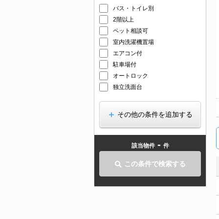
バス・トイレ別
2階以上
ペット相談可
室内洗濯機置場
エアコン付
駐車場付
オートロック
独立洗面台
その他の条件を追加する
-
該当物件
件
この条件で検索する