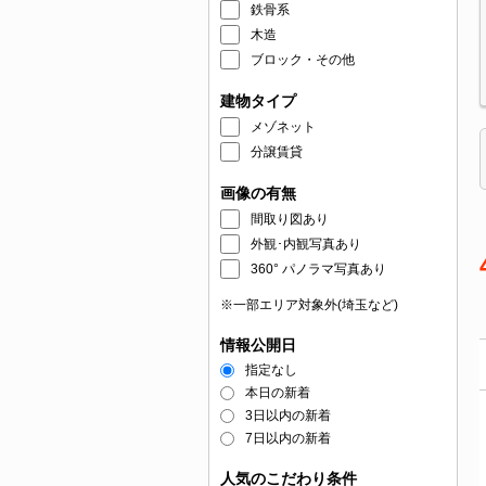
鉄骨系
木造
ブロック・その他
建物タイプ
メゾネット
分譲賃貸
画像の有無
間取り図あり
外観･内観写真あり
360° パノラマ写真あり
※一部エリア対象外(埼玉など)
情報公開日
指定なし
本日の新着
3日以内の新着
7日以内の新着
人気のこだわり条件