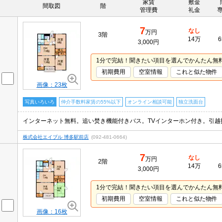
家賃
敷金
間取図
階
管理費
礼金
7
なし
万円
3階
14万
6
3,000円
1分で完結！聞きたい項目を選んでかんたん無
初期費用
空室情報
これと似た物件
画像：23枚
写真いろいろ
仲介手数料家賃の55%以下
オンライン相談可能
独立洗面台
インターネット無料。追い焚き機能付きバス。TVインターホン付き。引越
株式会社エイブル 博多駅前店
(092-481-0664)
7
なし
万円
2階
14万
6
3,000円
1分で完結！聞きたい項目を選んでかんたん無
初期費用
空室情報
これと似た物件
画像：16枚