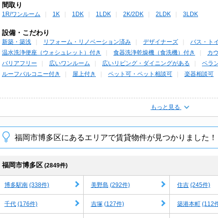
間取り
1R/ワンルーム
1K
1DK
1LDK
2K/2DK
2LDK
3LDK
設備・こだわり
新築・築浅
リフォーム・リノベーション済み
デザイナーズ
バス・ト
温水洗浄便座（ウォシュレット）付き
食器洗浄乾燥機（食洗機）付き
カ
バリアフリー
広いワンルーム
広いリビング・ダイニングがある
ベラ
ルーフバルコニー付き
屋上付き
ペット可・ペット相談可
楽器相談可
もっと見る
福岡市博多区にあるエリアで賃貸物件が見つかりました！
福岡市博多区
(2849件)
(338件)
(292件)
(245件)
博多駅南
美野島
住吉
(176件)
(127件)
(112
千代
吉塚
築港本町