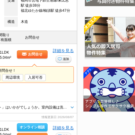
交通
福岡市営地下鉄空港線/東比恵
駅 徒歩38分
福北ゆたか線/柚須駅 徒歩47分
構造
木造
間取り
お問合せ
専有面積
詳細を見る
1LDK
お問合せ
5.04m²
追加
料問合せ！
周辺環境
入居可否
福岡市博多区エリアでの住まいなら、住み心地も快適な「リテラ空港エスト」はいかがでしょうか。室内設備は洗面所独立・浴室乾燥機などが揃っているので、快適に過ごしやすいお部屋になります。セキュリティ面は、TVインターホン・オートロックなど充実しているので安心して生活できます。敷地内にはごみ置き場も設置されています。
情報更新日
2026/08/07
オンライン相談
詳細を見る
1LDK
5.04m²