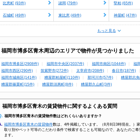
(93件)
(79件)
(65件)
比恵町
諸岡
堅粕
(49件)
(49件)
(47件)
石城町
東比恵
神屋町
もっと見る
福岡市博多区青木周辺のエリアで物件が見つかりました
福岡市博多区(2908件)
福岡市中央区(2037件)
福岡市南区(1044件)
福岡
福岡市西区(290件)
筑紫野市(272件)
太宰府市(208件)
春日市(187件)
福岡市城南区(141件)
糟屋郡粕屋町(110件)
那珂川市(57件)
糟屋郡志免町
糟屋郡篠栗町(15件)
糟屋郡須惠町(8件)
糟屋郡久山町(3件)
福岡市博多区青木の賃貸物件に関するよくある質問
Q.
福岡市博多区青木の賃貸物件数はどれくらいありますか？
A.
福岡市博多区青木の賃貸物件
数は、4件掲載しています。（8月8日3時現在。）家
取り別やペット可等のこだわり条件で検索することも可能なので、あなたのご希
ます。