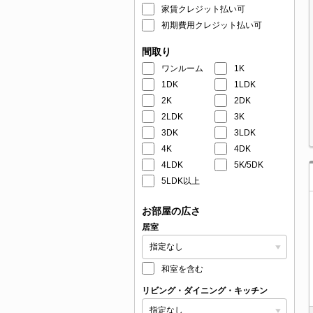
家賃クレジット払い可
初期費用クレジット払い可
間取り
ワンルーム
1K
1DK
1LDK
2K
2DK
2LDK
3K
3DK
3LDK
4K
4DK
4LDK
5K/5DK
5LDK以上
お部屋の広さ
居室
和室を含む
リビング・ダイニング・キッチン