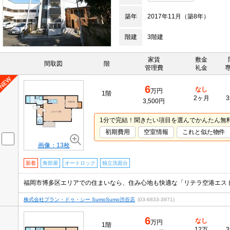
築年
2017年11月（築8年）
階建
3階建
家賃
敷金
間取図
階
管理費
礼金
6
なし
万円
1階
2ヶ月
3
3,500円
1分で完結！聞きたい項目を選んでかんたん無
初期費用
空室情報
これと似た物件
画像：13枚
新着
角部屋
オートロック
独立洗面台
株式会社プラン・ドゥ・シー SumoSumo渋谷店
(03-6833-3971)
6
なし
万円
1階
12万
3