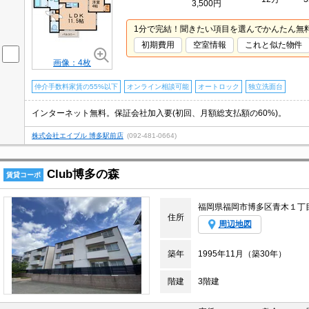
3,500円
1分で完結！聞きたい項目を選んでかんたん無
初期費用
空室情報
これと似た物件
画像：4枚
仲介手数料家賃の55%以下
オンライン相談可能
オートロック
独立洗面台
インターネット無料。保証会社加入要(初回、月額総支払額の60%)。
株式会社エイブル 博多駅前店
(092-481-0664)
Club博多の森
賃貸コーポ
福岡県福岡市博多区青木１丁
住所
周辺地図
築年
1995年11月（築30年）
階建
3階建