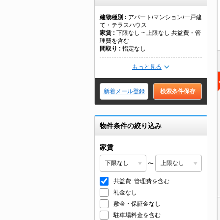
建物種別
アパート/マンション/一戸建
て・テラスハウス
家賃
下限なし ~ 上限なし 共益費・管
理費を含む
間取り
指定なし
もっと見る
新着メール登録
検索条件保存
物件条件の絞り込み
家賃
〜
共益費･管理費を含む
礼金なし
敷金・保証金なし
駐車場料金を含む