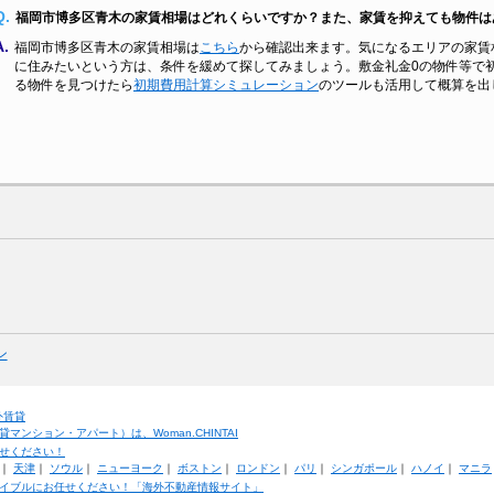
Q.
福岡市博多区青木の家賃相場はどれくらいですか？また、家賃を抑えても物件は
A.
福岡市博多区青木の家賃相場は
こちら
から確認出来ます。気になるエリアの家賃
に住みたいという方は、条件を緩めて探してみましょう。敷金礼金0の物件等で
る物件を見つけたら
初期費用計算シミュレーション
のツールも活用して概算を出
ン
外賃貸
ンション・アパート）は、Woman.CHINTAI
せください！
｜
天津
｜
ソウル
｜
ニューヨーク
｜
ボストン
｜
ロンドン
｜
パリ
｜
シンガポール
｜
ハノイ
｜
マニラ
イブルにお任せください！「海外不動産情報サイト」