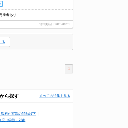
台
定業者あり。
情報更新日
2026/08/01
する
1
から探す
すべての特集を見る
手数料が家賃の55%以下
制度（学割）対象