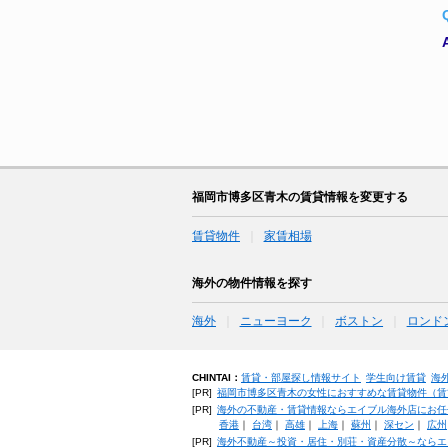
福岡市博多区青木の賃貸情報を変更する
賃貸物件
家賃相場
海外の物件情報を探す
海外
ニューヨーク
ボストン
ロンド
CHINTAI：
賃貸・部屋探し情報サイト
学生向け賃貸
海
[PR]
福岡市博多区青木の女性におすすめな賃貸物件（賃貸マ
[PR]
海外の不動産・賃貸情報ならエイブル海外店にお任
香港
｜
台湾
｜
高雄
｜
上海
｜
蘇州
｜
深セン
｜
広州
[PR]
海外不動産～投資・居住・別荘・資産分散～ならエ