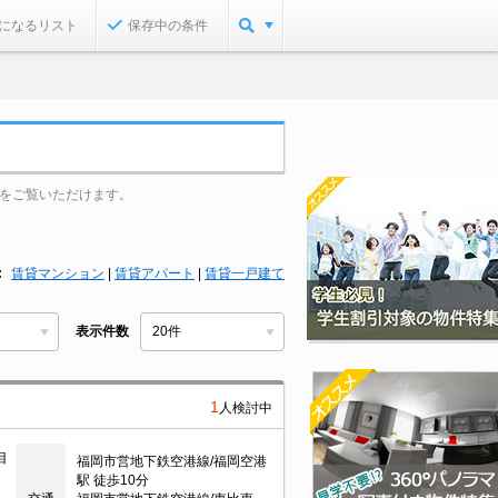
になるリスト
保存中の条件
をご覧いただけます。
賃貸マンション
|
賃貸アパート
|
賃貸一戸建て
表示件数
1
人検討中
目
福岡市営地下鉄空港線/福岡空港
駅 徒歩10分