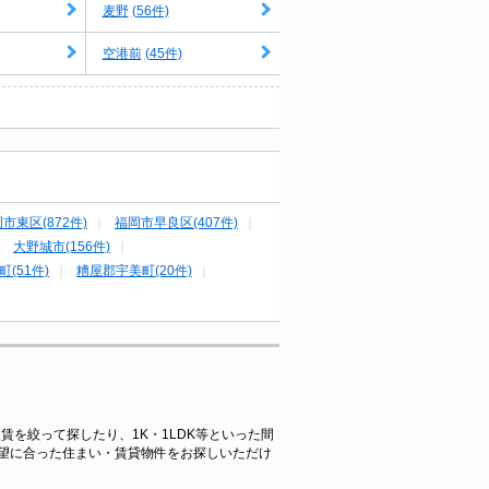
(56件)
麦野
(45件)
空港前
市東区(872件)
福岡市早良区(407件)
大野城市(156件)
(51件)
糟屋郡宇美町(20件)
賃を絞って探したり、1K・1LDK等といった間
望に合った住まい・賃貸物件をお探しいただけ