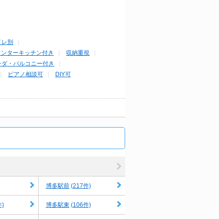
イレ別
ウンターキッチン付き
収納重視
ンダ・バルコニー付き
ピアノ相談可
DIY可
(217件)
博多駅前
件)
(106件)
博多駅東