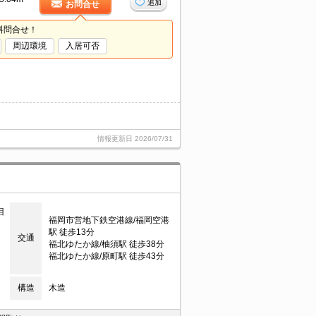
追加
お問合せ
料問合せ！
周辺環境
入居可否
情報更新日
2026/07/31
目
福岡市営地下鉄空港線/福岡空港
駅 徒歩13分
交通
福北ゆたか線/柚須駅 徒歩38分
福北ゆたか線/原町駅 徒歩43分
構造
木造