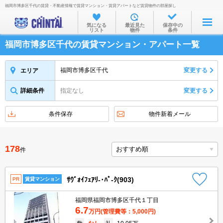
福岡市博多区千代の賃貸・不動産情報で賃貸マンション・賃貸アパートなど賃貸物件の部屋探し
お部屋を探す
気になる
最近見た
保存中の
リスト
物件
条件
沿線・駅から
福岡市博多区千代の賃貸マンション・アパート一覧
住所から
家賃相場から
福岡市博多区千代
変更する
エリア
通勤通学時間から
詳細条件
指定なし
変更する
物件特集から
条件保存
物件新着メール
不動産会社から
TOP
178
件
ｻｳﾞｫｲﾌｪｱﾘ-･ﾊﾟ-ｸ(903)
PR
賃貸マンション
福岡県福岡市博多区千代１丁目
6.7
万円
(管理費等：5,000円)