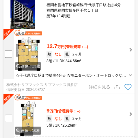
福岡市営地下鉄箱崎線/千代県庁口駅 徒歩4分
福岡県福岡市博多区千代１丁目
築7年
14階建
12.7
万円
(管理費等：--)
敷
なし
礼
2ヶ月
8階
1LDK
44.66m²
画像：13枚
☆千代県庁口駅まで徒歩4分☆TVモニターホン・オートロックなど
セキュリティ面も充実☆ネット無料☆追焚・ウォシュレットなど設
株式会社リブマックス リブマックス博多店
備充実☆
詳細を見る
情報更新日
2026/08/07
9
万円
(管理費等：--)
敷
なし
礼
2ヶ月
5階
1K
25.26m²
画像：16枚