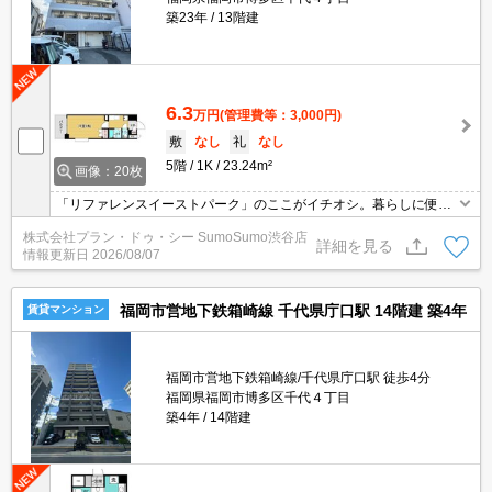
築23年
13階建
6.3
万円
(管理費等：3,000円)
敷
なし
礼
なし
5階
1K
23.24m²
画像：20枚
「リファレンスイーストパーク」のここがイチオシ。暮らしに便利
な業務スーパー 博多せんしょう店(スーパー)がこちらから263mのと
株式会社プラン・ドゥ・シー SumoSumo渋谷店
ころにあります。室内設備はCS・ネット使用料不要・エアコンなど
詳細を見る
情報更新日
2026/08/07
豊富に揃っており、過ごしやすいお部屋になっております。単身者
限定の物件です。
福岡市営地下鉄箱崎線 千代県庁口駅 14階建 築4年
賃貸マンション
福岡市営地下鉄箱崎線/千代県庁口駅 徒歩4分
福岡県福岡市博多区千代４丁目
築4年
14階建