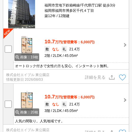
福岡市営地下鉄箱崎線/千代県庁口駅 徒歩3分
福岡県福岡市博多区千代４丁目
築12年
12階建
10.7
万円
(管理費等：6,000円)
敷
なし
礼
21.4万
2階
2LDK
45.05m²
画像：19枚
オートロック付きで女性の方も安心。インターネット無料。
株式会社エイブル 東公園店
詳細を見る
情報更新日
2026/08/03
10.7
万円
(管理費等：6,000円)
敷
なし
礼
21.4万
3階
2LDK
45.05m²
画像：20枚
人気の間取り。人気地域です。
株式会社エイブル 東公園店