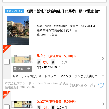
りません。この物件はバルコニー付きで、用途に合わせて活用でき
ます。
福岡市営地下鉄箱崎線 千代県庁口駅 12階建 築23年
賃貸マンション
福岡市営地下鉄箱崎線/千代県庁口駅 徒歩1分
福岡県福岡市博多区千代２丁目
築23年
12階建
5.2
万円
(管理費等：5,000円)
敷
なし
礼
1.5ヶ月
4階
1K
24.19m²
画像：2枚
セキュリティ面は、オートロック・TVインターホンなど充実してい
るので、防犯対策もばっちりです。共用部には宅配ボックスが付い
株式会社プラン・ドゥ・シー SumoSumo渋谷店
ているため、家で何時間も待機する必要がありません。収納はクロ
詳細を見る
情報更新日
2026/08/07
ゼット・シューズボックスなど豊富なので、衣類や履き物の整理が
しやすく便利です。バルコニーをご活用いただける物件です。
5.2
万円
(管理費等：5,000円)
敷
なし
礼
1.5ヶ月