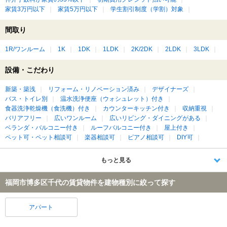
家賃3万円以下
家賃5万円以下
学生割引制度（学割）対象
間取り
1R/ワンルーム
1K
1DK
1LDK
2K/2DK
2LDK
3LDK
設備・こだわり
新築・築浅
リフォーム・リノベーション済み
デザイナーズ
バス・トイレ別
温水洗浄便座（ウォシュレット）付き
食器洗浄乾燥機（食洗機）付き
カウンターキッチン付き
収納重視
バリアフリー
広いワンルーム
広いリビング・ダイニングがある
ベランダ・バルコニー付き
ルーフバルコニー付き
屋上付き
ペット可・ペット相談可
楽器相談可
ピアノ相談可
DIY可
もっと見る
福岡市博多区千代の賃貸物件を建物種別に絞って探す
アパート