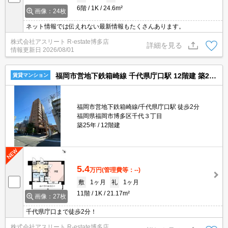
6階
1K
24.6m²
画像：24枚
ネット情報では伝えれない最新情報もたくさんあります。
株式会社アスリート R-estate博多店
詳細を見る
情報更新日
2026/08/01
福岡市営地下鉄箱崎線 千代県庁口駅 12階建 築25年
賃貸マンション
福岡市営地下鉄箱崎線/千代県庁口駅 徒歩2分
福岡県福岡市博多区千代３丁目
築25年
12階建
5.4
万円
(管理費等：--)
敷
1ヶ月
礼
1ヶ月
11階
1K
21.17m²
画像：27枚
千代県庁口まで徒歩2分！
株式会社アスリート R-estate博多店