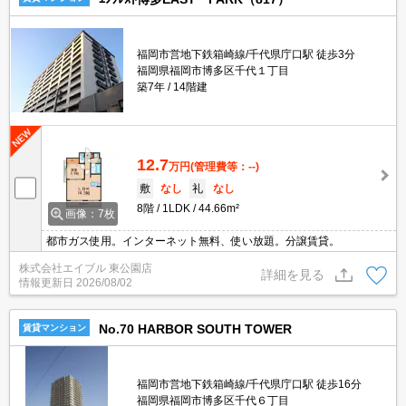
福岡市営地下鉄箱崎線/千代県庁口駅 徒歩3分
福岡県福岡市博多区千代１丁目
築7年
14階建
12.7
万円
(管理費等：--)
敷
なし
礼
なし
8階
1LDK
44.66m²
画像：7枚
都市ガス使用。インターネット無料、使い放題。分譲賃貸。
株式会社エイブル 東公園店
詳細を見る
情報更新日
2026/08/02
No.70 HARBOR SOUTH TOWER
賃貸マンション
福岡市営地下鉄箱崎線/千代県庁口駅 徒歩16分
福岡県福岡市博多区千代６丁目