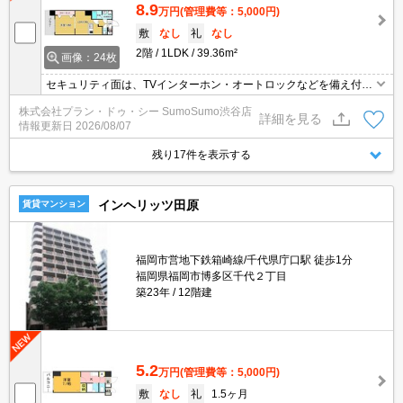
8.9
万円
(管理費等：5,000円)
敷
なし
礼
なし
2階
1LDK
39.36m²
画像：24枚
セキュリティ面は、TVインターホン・オートロックなどを備え付け
ているので安心して暮らせます。収納はシューズボックス・クロゼ
株式会社プラン・ドゥ・シー SumoSumo渋谷店
ットなど豊富なので、広々と空間を利用することも可能です。入浴
詳細を見る
情報更新日
2026/08/07
後でも温度や湿度に悩まされずに化粧やヘアメイクができる独立洗
面台があります。こちらは初期費用をカードでお支払いいただける
残り17件を表示する
物件です。
インヘリッツ田原
賃貸マンション
福岡市営地下鉄箱崎線/千代県庁口駅 徒歩1分
福岡県福岡市博多区千代２丁目
築23年
12階建
5.2
万円
(管理費等：5,000円)
敷
なし
礼
1.5ヶ月