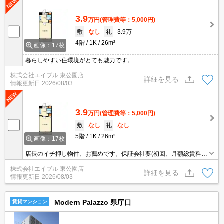
3.9
万円
(管理費等：5,000円)
敷
なし
礼
3.9万
4階
1K
26m²
画像：17枚
暮らしやすい住環境がとても魅力です。
株式会社エイブル 東公園店
詳細を見る
情報更新日
2026/08/03
3.9
万円
(管理費等：5,000円)
敷
なし
礼
なし
5階
1K
26m²
画像：17枚
店長のイチ押し物件、お薦めです。保証会社要(初回、月額総賃料の
50%、更新料1万円/年)。
株式会社エイブル 東公園店
詳細を見る
情報更新日
2026/08/03
Modern Palazzo 県庁口
賃貸マンション