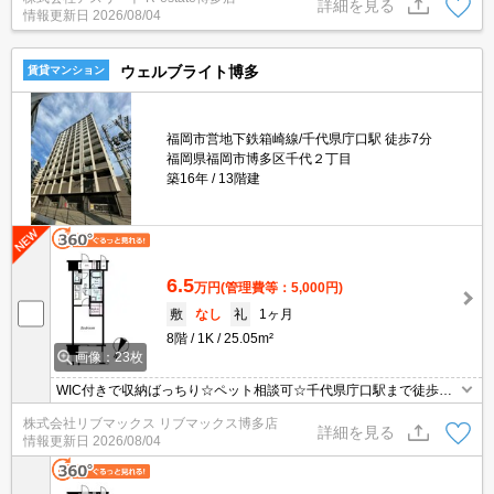
詳細を見る
情報更新日
2026/08/04
ウェルブライト博多
賃貸マンション
福岡市営地下鉄箱崎線/千代県庁口駅 徒歩7分
福岡県福岡市博多区千代２丁目
築16年
13階建
6.5
万円
(管理費等：5,000円)
敷
なし
礼
1ヶ月
8階
1K
25.05m²
画像：23枚
WIC付きで収納ばっちり☆ペット相談可☆千代県庁口駅まで徒歩約5
分☆博多、天神へ地下鉄で1本の好立地☆
株式会社リブマックス リブマックス博多店
詳細を見る
情報更新日
2026/08/04