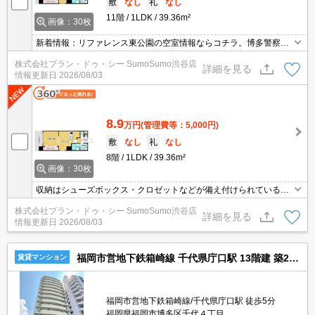
敷
なし
礼
なし
11階
1LDK
39.36m²
画像：30枚
新着情報：リファレンス東公園の空室情報ならコチラ。博多警察署
千代交番が家から294mのところにあります。共用部には宅配ボッ
株式会社プラン・ドゥ・シー SumoSumo渋谷店
クスが付いているため、対面で荷物を受け取る必要がありません。
詳細を見る
情報更新日
2026/08/03
バルコニー付きのマンションで、用途に合わせて使用できおすすめ
です。
8.9
万円
(管理費等：5,000円)
敷
なし
礼
なし
8階
1LDK
39.36m²
画像：30枚
収納はシューズボックス・クロゼットなどが備え付けられているの
で、衣類や日用品の収納に重宝します。セキュリティ面は、TVイン
株式会社プラン・ドゥ・シー SumoSumo渋谷店
ターホン・オートロックなど充実しているので安心して生活できま
詳細を見る
情報更新日
2026/08/03
す。共用部には宅配ボックスが備え付けられているため、忙しくて
在宅可時間が少なくても荷物を受け取れます。バルコニー付きの物
件です。
福岡市営地下鉄箱崎線 千代県庁口駅 13階建 築23年
賃貸マンション
福岡市営地下鉄箱崎線/千代県庁口駅 徒歩5分
福岡県福岡市博多区千代４丁目