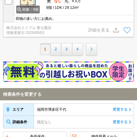
敷
なし
礼
4.5万
9階
1DK
29.12m²
画像：9枚
荷物の多い方にお薦め。
株式会社エイブル 東公園店
詳細を見る
情報更新日
2026/08/02
1
2
3
4
検索条件を変更する
福岡市博多区千代
変更する
エリア
詳細条件
指定なし
変更する
条件保存
物件新着メール