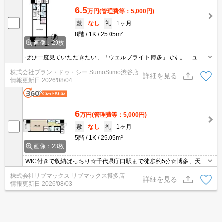
6.5
万円
(管理費等：5,000円)
敷
なし
礼
1ヶ月
8階
1K
25.05m²
画像：29枚
ぜひ一度見ていただきたい、「ウェルブライト博多」です。ニュー
ヤマザキデイリーストア パピヨン24店まで徒歩6分と近場にコンビ
株式会社プラン・ドゥ・シー SumoSumo渋谷店
ニがあるのもポイント。荷物を注文する時に時間を気にしなくてよ
詳細を見る
情報更新日
2026/08/04
くなる宅配ボックスを共用部に備え付けております。
6
万円
(管理費等：5,000円)
敷
なし
礼
1ヶ月
5階
1K
25.05m²
画像：23枚
WIC付きで収納ばっちり☆千代県庁口駅まで徒歩約5分☆博多、天神
へ地下鉄で1本の好立地☆
株式会社リブマックス リブマックス博多店
詳細を見る
情報更新日
2026/08/03