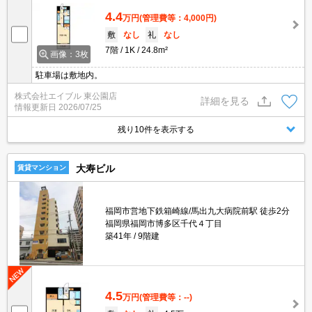
4.4
万円
(管理費等：4,000円)
敷
なし
礼
なし
7階
1K
24.8m²
画像：3枚
駐車場は敷地内。
株式会社エイブル 東公園店
詳細を見る
情報更新日
2026/07/25
残り10件を表示する
大寿ビル
賃貸マンション
福岡市営地下鉄箱崎線/馬出九大病院前駅 徒歩2分
福岡県福岡市博多区千代４丁目
築41年
9階建
4.5
万円
(管理費等：--)