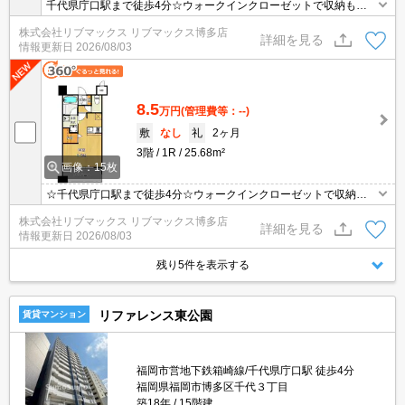
千代県庁口駅まで徒歩4分☆ウォークインクローゼットで収納もた
っぷり☆TVモニターホン・オートロックなどセキュリティ面も充実
株式会社リブマックス リブマックス博多店
☆ネット無料☆
詳細を見る
情報更新日
2026/08/03
8.5
万円
(管理費等：--)
敷
なし
礼
2ヶ月
3階
1R
25.68m²
画像：15枚
☆千代県庁口駅まで徒歩4分☆ウォークインクローゼットで収納も
たっぷり☆TVモニターホン・オートロックなどセキュリティ面も充
株式会社リブマックス リブマックス博多店
実☆ネット無料☆
詳細を見る
情報更新日
2026/08/03
残り5件を表示する
リファレンス東公園
賃貸マンション
福岡市営地下鉄箱崎線/千代県庁口駅 徒歩4分
福岡県福岡市博多区千代３丁目
築18年
15階建