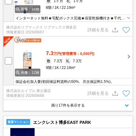
敷
1ヶ月
礼
1ヶ月
8階
1K
22.19m²
画像：16枚
インターネット無料★宅配ボックス完備★浴室乾燥機付き★千代県
庁口駅まで徒歩圏内★
株式会社リブマックス リブマックス博多店
詳細を見る
情報更新日
2026/08/07
7.3
万円
(管理費等：6,000円)
敷
7.3万
礼
7.3万
9階
1K
22.19m²
画像：12枚
保証会社加入要(初回保証料賃料の50%、月次保証料1.5%)。
株式会社エイブル 東公園店
詳細を見る
情報更新日
2026/08/06
残り17件を表示する
エンクレスト博多EAST PARK
賃貸マンション