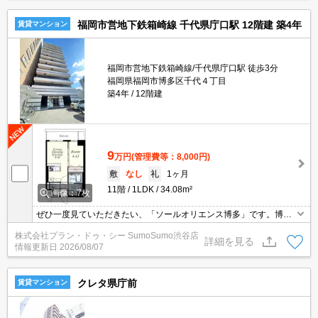
福岡市営地下鉄箱崎線 千代県庁口駅 12階建 築4年
賃貸マンション
福岡市営地下鉄箱崎線/千代県庁口駅 徒歩3分
福岡県福岡市博多区千代４丁目
築4年
12階建
9
万円
(管理費等：8,000円)
敷
なし
礼
1ヶ月
11階
1LDK
34.08m²
画像：7枚
ぜひ一度見ていただきたい、「ソールオリエンス博多」です。博多
警察署千代交番が222mのところにあります。室内設備は浴室乾燥
株式会社プラン・ドゥ・シー SumoSumo渋谷店
機・洗面化粧台など充実した設備を備え付けています。こちらのお
詳細を見る
情報更新日
2026/08/07
部屋で新しい生活を始めてみませんか。
クレタ県庁前
賃貸マンション