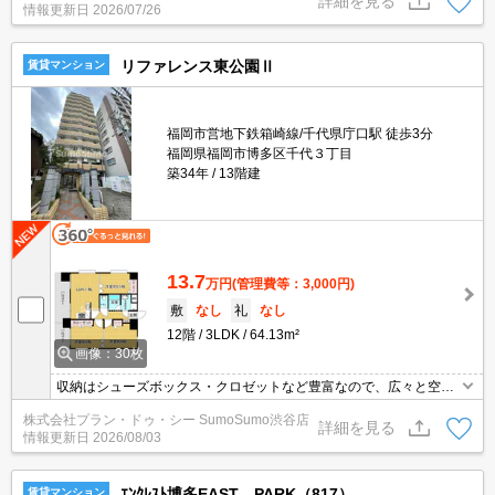
詳細を見る
情報更新日
2026/07/26
リファレンス東公園Ⅱ
賃貸マンション
福岡市営地下鉄箱崎線/千代県庁口駅 徒歩3分
福岡県福岡市博多区千代３丁目
築34年
13階建
13.7
万円
(管理費等：3,000円)
敷
なし
礼
なし
12階
3LDK
64.13m²
画像：30枚
収納はシューズボックス・クロゼットなど豊富なので、広々と空間
を利用することも可能です。洗面化粧台はコンセントや照明、大き
株式会社プラン・ドゥ・シー SumoSumo渋谷店
な鏡などがついているのでスムーズに身支度を整えられます。どう
詳細を見る
情報更新日
2026/08/03
しても手が外せないときでも宅配ボックスがあるので、わざわざ手
を止める必要なく荷物を受け取ることができます。
ｴﾝｸﾚｽﾄ博多EAST PARK（817）
賃貸マンション