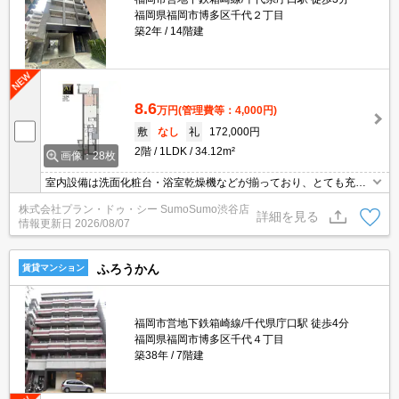
福岡県福岡市博多区千代２丁目
築2年
14階建
8.6
万円
(管理費等：4,000円)
敷
なし
礼
172,000円
2階
1LDK
34.12m²
画像：28枚
室内設備は洗面化粧台・浴室乾燥機などが揃っており、とても充実
しています。セキュリティ面は、TVインターホン・オートロックな
株式会社プラン・ドゥ・シー SumoSumo渋谷店
ど充実しているので、防犯対策もばっちりです。収納はクロゼッ
詳細を見る
情報更新日
2026/08/07
ト・シューズボックスなど豊富なので、衣類や履き物の整理がしや
すく便利です。外装もおしゃれで快適な生活をおくることができる
マンションです。
ふろうかん
賃貸マンション
福岡市営地下鉄箱崎線/千代県庁口駅 徒歩4分
福岡県福岡市博多区千代４丁目
築38年
7階建