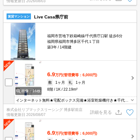
情報更新日
2026/08/03
Live Casa県庁前
賃貸マンション
福岡市営地下鉄箱崎線/千代県庁口駅 徒歩6分
福岡県福岡市博多区千代１丁目
築3年
14階建
6.9
万円
(管理費等：6,000円)
敷
1ヶ月
礼
1ヶ月
8階
1K
22.19m²
画像：16枚
インターネット無料★宅配ボックス完備★浴室乾燥機付き★千代県
庁口駅まで徒歩圏内★
株式会社リブマックスリーシング 博多駅前店
詳細を見る
情報更新日
2026/08/07
6.9
万円
(管理費等：6,000円)