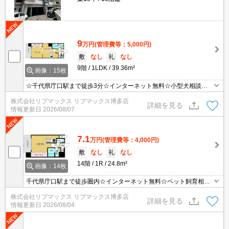
9
万円
(管理費等：5,000円)
敷
なし
礼
なし
9階
1LDK
39.36m²
画像：15枚
☆千代県庁口駅まで徒歩3分☆インターネット無料☆小型犬相談☆
ウォシュレットつき☆オートロックなどセキュリティ面でも安心☆
株式会社リブマックス リブマックス博多店
詳細を見る
情報更新日
2026/08/07
7.1
万円
(管理費等：4,000円)
敷
なし
礼
なし
14階
1R
24.8m²
画像：14枚
千代県庁口駅まで徒歩圏内☆インターネット無料☆ペット飼育相談
可能☆
株式会社リブマックス リブマックス博多店
詳細を見る
情報更新日
2026/08/04