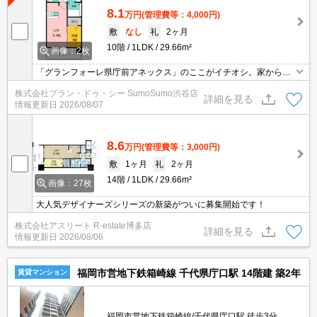
8.1
万円
(管理費等：4,000円)
敷
なし
礼
2ヶ月
10階
1LDK
29.66m²
画像：2枚
「グランフォーレ県庁前アネックス」のここがイチオシ。家から徒
歩5分の位置に福岡県庁内郵便局があります。収納はシューズボッ
株式会社プラン・ドゥ・シー SumoSumo渋谷店
クス・ウォークインクロゼットなど豊富なので、広々と空間を利用
詳細を見る
情報更新日
2026/08/07
することも可能です。相談して頂ければ引っ越し日をご希望の日時
で調整いたします。
8.6
万円
(管理費等：3,000円)
敷
1ヶ月
礼
2ヶ月
14階
1LDK
29.66m²
画像：27枚
大人気デザイナーズシリーズの新築がついに募集開始です！
株式会社アスリート R-estate博多店
詳細を見る
情報更新日
2026/08/06
福岡市営地下鉄箱崎線 千代県庁口駅 14階建 築2年
賃貸マンション
福岡市営地下鉄箱崎線/千代県庁口駅 徒歩3分