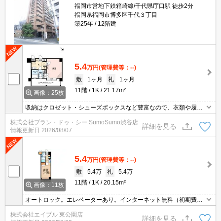
福岡市営地下鉄箱崎線/千代県庁口駅 徒歩2分
福岡県福岡市博多区千代３丁目
築25年
12階建
5.4
万円
(管理費等：--)
敷
1ヶ月
礼
1ヶ月
11階
1K
21.17m²
画像：25枚
収納はクロゼット・シューズボックスなど豊富なので、衣類や履き
物の整理がしやすく便利です。共用部には宅配ボックスが付いてい
株式会社プラン・ドゥ・シー SumoSumo渋谷店
るため、好きなタイミングで荷物を受け取ることができます。セキ
詳細を見る
情報更新日
2026/08/07
ュリティ面は、TVインターホン・オートロックなど充実しているの
で、防犯対策もばっちりです。マンションタイプのお部屋です。
5.4
万円
(管理費等：--)
敷
5.4万
礼
5.4万
11階
1K
20.15m²
画像：11枚
オートロック。エレベーターあり。インターネット無料（初期費用
13,200円）。
株式会社エイブル 東公園店
詳細を見る