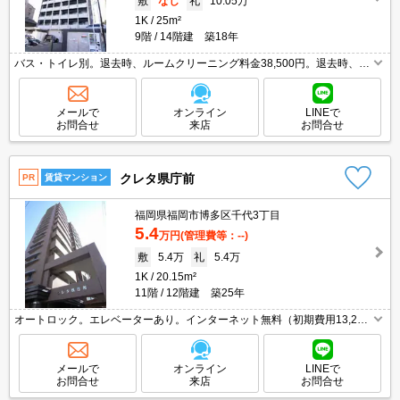
敷
なし
礼
10.05万
1K
25m²
9階
14階建 築18年
バス・トイレ別。退去時、ルームクリーニング料金38,500円。退去時、エ
アコン洗浄代16,500円。
メールで
オンライン
LINEで
お問合せ
来店
お問合せ
クレタ県庁前
PR
賃貸マンション
福岡県福岡市博多区千代3丁目
5.4
万円
(管理費等：--)
敷
5.4万
礼
5.4万
1K
20.15m²
11階
12階建 築25年
オートロック。エレベーターあり。インターネット無料（初期費用13,200
円）。
メールで
オンライン
LINEで
お問合せ
来店
お問合せ