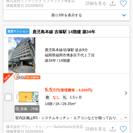
株式会社リブマックス リブマックス博多店
詳細を見る
情報更新日
2026/08/03
残り3件を表示する
鹿児島本線 吉塚駅 14階建 築34年
賃貸マンション
鹿児島本線/吉塚駅 徒歩9分
福岡県福岡市博多区千代１丁目
築34年
14階建
5.5
万円
(管理費等：4,000円)
敷
なし
礼
1.5ヶ月
14階
1K
28.35m²
画像：26枚
室内設備はBS・システムキッチン・エアコンなどが揃っており、と
ても充実しています。収納はクロゼット・玄関収納などが備え付け
株式会社プラン・ドゥ・シー SumoSumo渋谷店
られているので、衣類や日用品の収納に重宝します。共用部には宅
詳細を見る
情報更新日
2026/08/04
配ボックスを備え付けているため、対面で荷物を受け取る必要があ