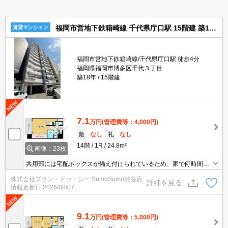
福岡市営地下鉄箱崎線 千代県庁口駅 15階建 築18年
賃貸マンション
福岡市営地下鉄箱崎線/千代県庁口駅 徒歩4分
福岡県福岡市博多区千代３丁目
築18年
15階建
7.1
万円
(管理費等：4,000円)
敷
なし
礼
なし
14階
1R
24.8m²
画像：23枚
共用部には宅配ボックスが備え付けられているため、家で何時間も
待機する必要がなくなります。セキュリティ面は、オートロック・
株式会社プラン・ドゥ・シー SumoSumo渋谷店
TVインターホンなどを設置しているので安全面でも優れておりま
詳細を見る
情報更新日
2026/08/07
す。化粧品や洗面道具といった小物をまとめて収納できる洗面化粧
台を採用しています。防犯対策もバッチリなマンションタイプの物
件です。
9.1
万円
(管理費等：5,000円)