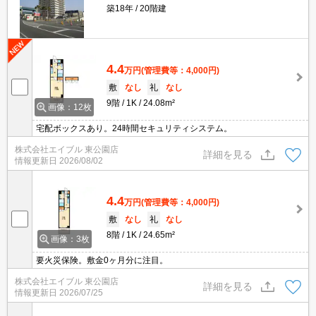
築18年
20階建
4.4
万円
(管理費等：4,000円)
敷
なし
礼
なし
9階
1K
24.08m²
画像：12枚
宅配ボックスあり。24時間セキュリティシステム。
株式会社エイブル 東公園店
詳細を見る
情報更新日
2026/08/02
4.4
万円
(管理費等：4,000円)
敷
なし
礼
なし
8階
1K
24.65m²
画像：3枚
要火災保険。敷金0ヶ月分に注目。
株式会社エイブル 東公園店
詳細を見る
情報更新日
2026/07/25