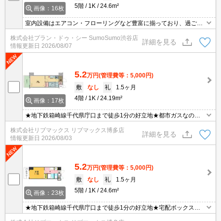
5階
1K
24.6m²
画像：16枚
室内設備はエアコン・フローリングなど豊富に揃っており、過ごし
やすいお部屋になっております。収納はクロゼット・シューズボッ
株式会社プラン・ドゥ・シー SumoSumo渋谷店
クスなどが備え付けられているので、衣類や日用品の収納に重宝し
詳細を見る
情報更新日
2026/08/07
ます。入浴中や料理中など自宅にいても手が離せないときに、宅配
ボックスがあれば再配達の手間なしに荷物を受け取れます。バルコ
ニー付きの物件です。
5.2
万円
(管理費等：5,000円)
敷
なし
礼
1.5ヶ月
4階
1K
24.19m²
画像：17枚
★地下鉄箱崎線千代県庁口まで徒歩1分の好立地★都市ガスなので
経済的です★
株式会社リブマックス リブマックス博多店
詳細を見る
情報更新日
2026/08/03
5.2
万円
(管理費等：5,000円)
敷
なし
礼
1.5ヶ月
5階
1K
24.6m²
画像：23枚
★地下鉄箱崎線千代県庁口まで徒歩1分の好立地★宅配ボックス★
オートロック★