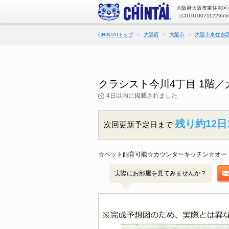
大阪府大阪市東住吉区今
（C01010071122655
CHINTAIトップ
大阪府
大阪市
大阪市東住吉
クラシスト今川4丁目 1階
4日以内に掲載されました
残り約12日
次回更新予定日まで
☆ペット飼育可能☆カウンターキッチン☆オー
実際にお部屋を見てみませんか？