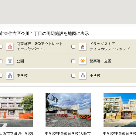
阪市東住吉区今川４丁目の周辺施設を地図に表示
商業施設（SC/アウトレット
ドラッグストア
モール/デパート）
ディスカウントショップ
公園
警察署・交番
中学校
小学校
(大阪市立田辺小学校)
中学校/中等教育学校(大阪市
中学校/中等教育学校