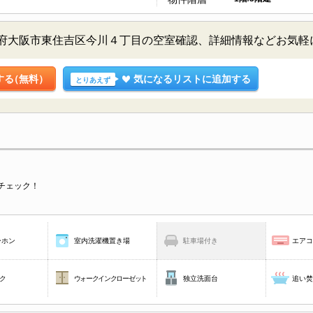
阪府大阪市東住吉区今川４丁目の空室確認、詳細情報などお気軽
する
（無料）
気になるリストに追加する
とりあえず
チェック！
ーホン
室内洗濯機置き場
駐車場付き
エア
ク
ウォークインクローゼット
独立洗面台
追い