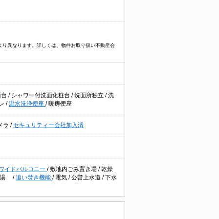
件により異なります。詳しくは、物件お取り扱い不動産会
面台
/
シャワー付洗面化粧台
/
洗面所独立
/
洗
レ
/
温水洗浄便座
/
暖房便座
メラ
/
セキュリティー会社加入済
ワイドバルコニー
/
敷地内ごみ置き場
/
乾燥
給湯
/
追い焚き機能
/
電気
/
公営上水道
/
下水