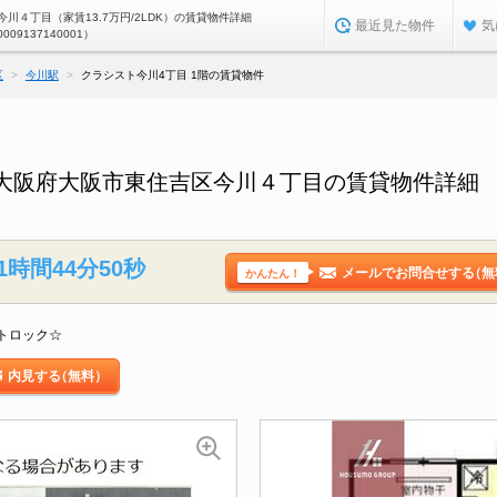
川４丁目（家賃13.7万円/2LDK）の賃貸物件詳細
最近見た物件
気
0009137140001）
区
今川駅
クラシスト今川4丁目 1階の賃貸物件
／大阪府大阪市東住吉区今川４丁目の賃貸物件詳細
1時間44分49秒
メールでお問合せする
（無
かんたん！
トロック☆
内見する
（無料）