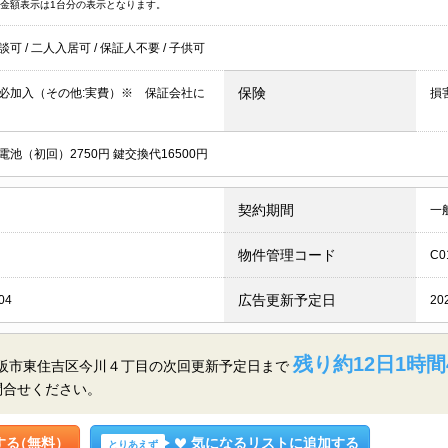
金額表示は1台分の表示となります。
談可
/
二人入居可
/
保証人不要
/
子供可
保険
必加入（その他:実費）※ 保証会社に
損
電池（初回）2750円 鍵交換代16500円
契約期間
一
物件管理コード
C0
広告更新予定日
04
20
残り約12日1時間
大阪市東住吉区今川４丁目の
次回更新予定日まで
問合せください。
する
（無料）
気になるリストに追加する
とりあえず