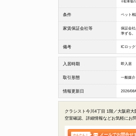
※駐車場の
条件
ペット相
家賃保証会社等
保証会社
準ずる。
備考
ICロック
入居時期
即入居
取引形態
一般媒介
情報更新日
2026/08/
クラシスト今川4丁目 1階／大阪府
空室確認、詳細情報などお気軽にお
メールでお問合せ
かんたん！