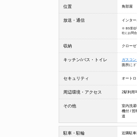
位置
角部屋
放送・通信
インター
※ BS受
社にお問合
収納
クローゼ
キッチン/バス・トイレ
ガスコン
面所に
セキュリティ
オートロ
周辺環境・アクセス
2駅利用
その他
室内洗濯
機付
/
照
道
駐車・駐輪
近隣駐車場 