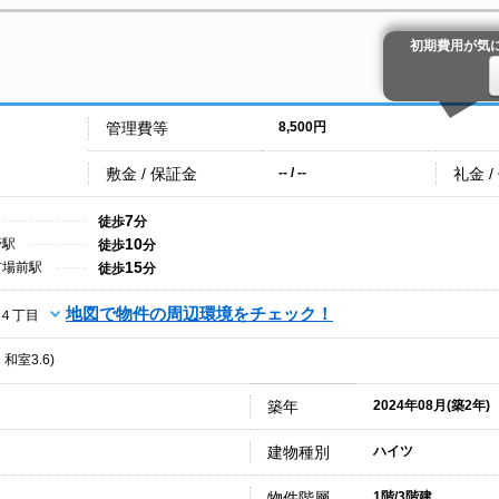
初期費用が気
管理費等
8,500円
敷金 / 保証金
礼金 /
-- / --
7
徒歩
分
10
野駅
徒歩
分
15
市場前駅
徒歩
分
地図で物件の周辺環境をチェック！
４丁目
・和室3.6)
築年
2024年08月(築2年)
建物種別
ハイツ
物件階層
1階/3階建