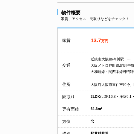
物件概要
家賃、アクセス、間取りなどをチェック！
13.7
家賃
万円
近鉄南大阪線/今川駅
交通
大阪メトロ谷町線/駒川中
大和路線・関西本線/東部
住所
大阪府大阪市東住吉区今川
間取り
2LDK
(LDK16.3・洋室6.1
専有面積
61.6m²
方位
北
構造
軽量鉄骨造