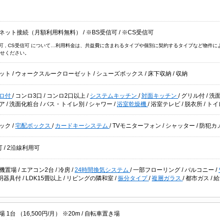
ネット接続（月額利用料無料）
/
※BS受信可
/
※CS受信可
信可 , CS受信可 について…利用料金は、共益費に含まれるタイプや個別に契約するタイプなど物
せください。
ット
/
ウォークスルークローゼット
/
シューズボックス
/
床下収納
/
収納
ロ付
/
コンロ3口
/
コンロ2口以上
/
システムキッチン
/
対面キッチン
/
グリル付
/
洗
ドア
/
洗面化粧台
/
バス・トイレ別
/
シャワー
/
浴室乾燥機
/
浴室テレビ
/
脱衣所
/
トイ
ック
/
宅配ボックス
/
カードキーシステム
/
TVモニターフォン
/
シャッター
/
防犯カ
可
/
2沿線利用可
機置場
/
エアコン2台
/
冷房
/
24時間換気システム
/
一部フローリング
/
バルコニー
/
明器具付
/
LDK15畳以上
/
リビングの隣和室
/
振分タイプ
/
複層ガラス
/
都市ガス
/
1台 （16,500円/月） ※20m /
自転車置き場