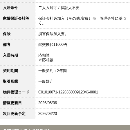
入居条件
二人入居可 / 保証人不要
家賃保証会社等
保証会社必加入（その他:実費）※ 管理会社に基づ
く。
保険
損害保険加入要。
備考
鍵交換代11000円
入居時期
応相談
※応相談
契約期間
一般契約：2年間
取引形態
一般媒介
物件管理コード
C01010071-122655000912046-0001
情報更新日
2026/08/06
次回更新予定
2026/08/20