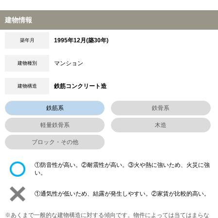
建物情報
1995年12月(築30年)
築年月
マンション
建物種別
鉄筋コンクリート造
建物構造
鉄筋系
鉄骨系
軽量鉄骨系
木造
ブロック・その他
①防音性が高い。②耐震性が高い。③火や熱に強いため、火災に強
い。
①通気性が低いため、結露が発生しやすい。②家賃が比較的高い。
※あくまで一般的な建物構造に対する傾向です。物件によっては当てはまらな