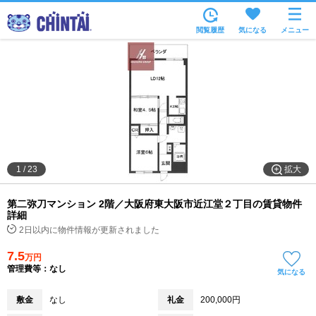
お部屋を探す
閲覧履歴
気になる
メニュー
沿線・駅から
住所から
家賃相場から
通勤通学時間から
物件特集から
拡大
1
/
23
不動産会社から
第二弥刀マンション 2階／大阪府東大阪市近江堂２丁目の賃貸物件
TOP
詳細
2日以内に物件情報が更新されました
7.5
万円
管理費等：なし
気になる
敷金
なし
礼金
200,000円