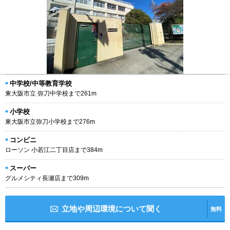
中学校/中等教育学校
東大阪市立 弥刀中学校まで261m
小学校
東大阪市立弥刀小学校まで276m
コンビニ
ローソン 小若江二丁目店まで384m
スーパー
グルメシティ長瀬店まで309m
立地や周辺環境について聞く
無料