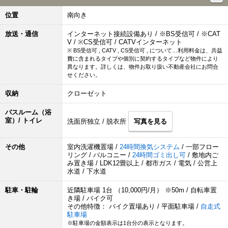
位置
南向き
放送・通信
インターネット接続設備あり / ※BS受信可 / ※CAT
V / ※CS受信可 / CATVインターネット
※ BS受信可 , CATV , CS受信可 , について…利用料金は、共益
費に含まれるタイプや個別に契約するタイプなど物件により
異なります。詳しくは、物件お取り扱い不動産会社にお問合
せください。
収納
クローゼット
バスルーム（浴
室）/ トイレ
洗面所独立 / 脱衣所
写真を見る
その他
室内洗濯機置場 /
24時間換気システム
/ 一部フロー
リング / バルコニー /
24時間ゴミ出し可
/ 敷地内ご
み置き場 / LDK12畳以上 / 都市ガス / 電気 / 公営上
水道 / 下水道
駐車・駐輪
近隣駐車場 1台 （10,000円/月） ※50m / 自転車置
き場 / バイク可
その他特徴： バイク置場あり / 平面駐車場 /
自走式
駐車場
※駐車場の金額表示は1台分の表示となります。