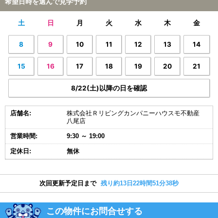
希望日時を選んで見学予約
土
日
月
火
水
木
金
8
9
10
11
12
13
14
15
16
17
18
19
20
21
8/22(土)以降の日を確認
店舗名:
株式会社Ｒリビングカンパニーハウスモ不動産
八尾店
営業時間:
9:30 ～ 19:00
定休日:
無休
次回更新予定日まで
残り約13日22時間51分38秒
この物件にお問合せする