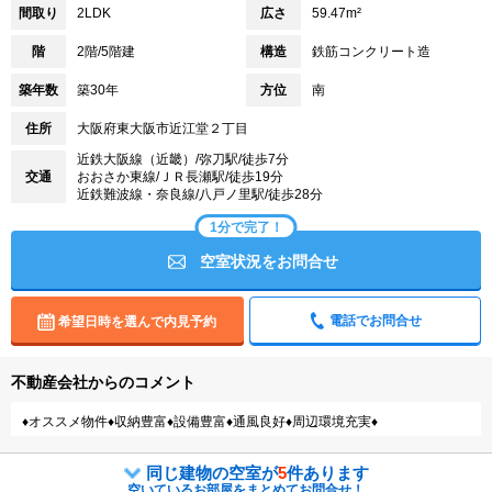
間取り
2LDK
広さ
59.47m²
階
2階/5階建
構造
鉄筋コンクリート造
築年数
築30年
方位
南
住所
大阪府東大阪市近江堂２丁目
近鉄大阪線（近畿）/弥刀駅/徒歩7分
交通
おおさか東線/ＪＲ長瀬駅/徒歩19分
近鉄難波線・奈良線/八戸ノ里駅/徒歩28分
1分で完了！
空室状況をお問合せ
電話でお問合せ
希望日時を選んで内見予約
不動産会社からのコメント
♦オススメ物件♦収納豊富♦設備豊富♦通風良好♦周辺環境充実♦
同じ建物の空室が
5
件あります
空いているお部屋をまとめてお問合せ！