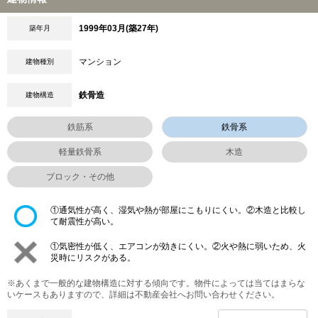
1999年03月(築27年)
築年月
マンション
建物種別
鉄骨造
建物構造
鉄筋系
鉄骨系
軽量鉄骨系
木造
ブロック・その他
①通気性が高く、湿気や熱が部屋にこもりにくい。②木造と比較し
て耐震性が高い。
①気密性が低く、エアコンが効きにくい。②火や熱に弱いため、火
災時にリスクがある。
※あくまで一般的な建物構造に対する傾向です。物件によっては当てはまらな
いケースもありますので、詳細は不動産会社へお問い合わせください。