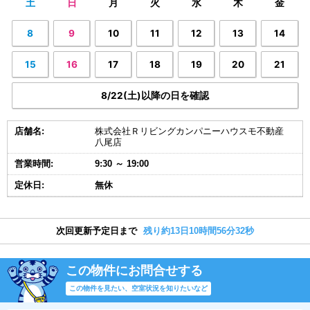
土
日
月
火
水
木
金
8
9
10
11
12
13
14
15
16
17
18
19
20
21
8/22(土)以降の日を確認
店舗名:
株式会社Ｒリビングカンパニーハウスモ不動産
八尾店
営業時間:
9:30 ～ 19:00
定休日:
無休
次回更新予定日まで
残り約13日10時間56分31秒
この物件にお問合せする
この物件を見たい、空室状況を知りたいなど