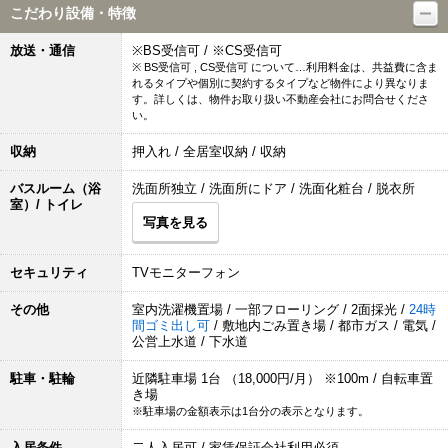
こだわり設備・特徴
放送・通信
※BS受信可 / ※CS受信可
※ BS受信可 , CS受信可 について…利用料金は、共益費に含ま
れるタイプや個別に契約するタイプなど物件により異なりま
す。詳しくは、物件お取り扱い不動産会社にお問合せくださ
い。
収納
押入れ / 全居室収納 / 収納
バスルーム（浴
洗面所独立 / 洗面所にドア / 洗面化粧台 / 脱衣所
室）/ トイレ
写真を見る
セキュリティ
TVモニターフォン
その他
室内洗濯機置場 / 一部フローリング / 2面採光 /
24時
間ゴミ出し可
/ 敷地内ごみ置き場 / 都市ガス / 電気 /
公営上水道 / 下水道
駐車・駐輪
近隣駐車場 1台 （18,000円/月） ※100m / 自転車置
き場
※駐車場の金額表示は1台分の表示となります。
入居条件
二人入居可 / 家賃保証会社利用必須