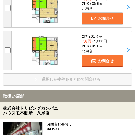
2DK / 35.6㎡
北向き
お問合せ
2階 201号室
7万円
/ 5,000円
2DK / 35.6㎡
北向き
お問合せ
選択した物件をまとめて問合せる
取扱い店舗
株式会社Ｒリビングカンパニー
ハウスモ不動産 八尾店
お問合せ番号：
893523