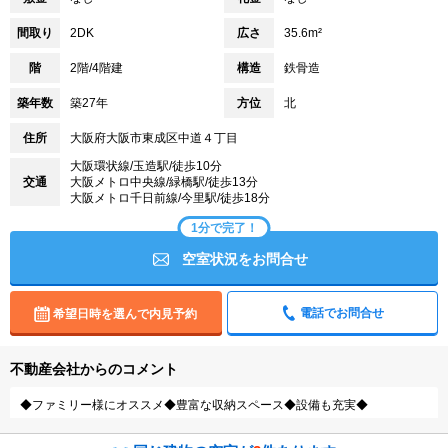
間取り
2DK
広さ
35.6m²
階
2階/4階建
構造
鉄骨造
築年数
築27年
方位
北
住所
大阪府大阪市東成区中道４丁目
大阪環状線/玉造駅/徒歩10分
交通
大阪メトロ中央線/緑橋駅/徒歩13分
大阪メトロ千日前線/今里駅/徒歩18分
1分で完了！
空室状況をお問合せ
電話でお問合せ
希望日時を選んで内見予約
不動産会社からのコメント
◆ファミリー様にオススメ◆豊富な収納スペース◆設備も充実◆