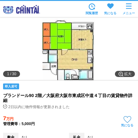
お部屋を探す
閲覧履歴
気になる
メニュー
沿線・駅から
住所から
家賃相場から
通勤通学時間から
物件特集から
拡大
1
/
30
不動産会社から
即入居可
TOP
プランドール90 2階／大阪府大阪市東成区中道４丁目の賃貸物件詳
細
2日以内に物件情報が更新されました
7
万円
管理費等：5,000円
気になる
敷金
なし
礼金
なし