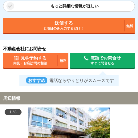
もっと詳細な情報がほしい
送信する
無料
2 項目のみ入力するだけ！
不動産会社にお問合せ
見学予約する
電話でお問合せ
無料
内見・お店訪問の相談
すぐに問合せる
おすすめ
電話ならやりとりがスムーズです
周辺情報
1
/
8