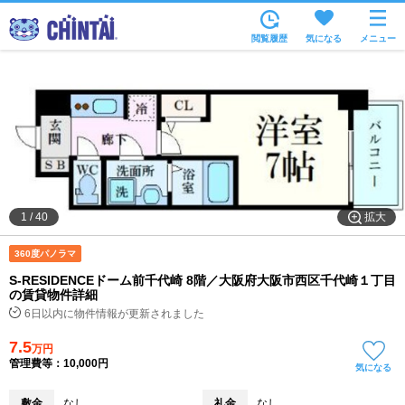
お部屋を探す
閲覧履歴
気になる
メニュー
沿線・駅から
住所から
家賃相場から
通勤通学時間から
物件特集から
拡大
1
/
40
不動産会社から
360度パノラマ
TOP
S-RESIDENCEドーム前千代崎 8階／大阪府大阪市西区千代崎１丁目
の賃貸物件詳細
6日以内に物件情報が更新されました
7.5
万円
管理費等：10,000円
気になる
敷金
なし
礼金
なし