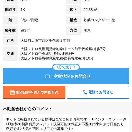
間取り
1K
広さ
22.38m²
階
8階/13階建
構造
鉄筋コンクリート造
築年数
築3年
方位
南東
住所
大阪府大阪市西区千代崎１丁目
大阪メトロ長堀鶴見緑地線/ドーム前千代崎駅/徒歩7分
交通
大阪メトロ中央線/九条駅/徒歩8分
大阪メトロ長堀鶴見緑地線/西長堀駅/徒歩10分
1分で完了！
空室状況をお問合せ
電話でお問合せ
希望日時を選んで内見予約
不動産会社からのコメント
ネットに掲載されている物件は全てご紹介可能です！★インターネット・W
i-Fi無料★初期費用クレジット決済可能★保証人不要★南東向きで日当たり
良好です♪人気の西区エリアでの募集です♪