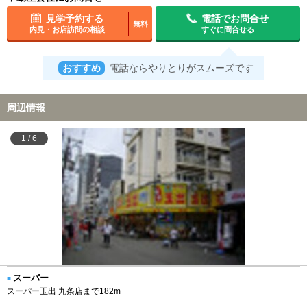
見学予約する
電話でお問合せ
無料
内見・お店訪問の相談
すぐに問合せる
おすすめ
電話ならやりとりがスムーズです
周辺情報
1
/
6
スーパー
スーパー玉出 九条店まで182m