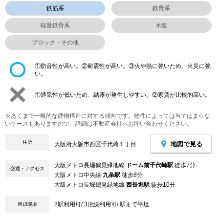
鉄筋系
鉄骨系
軽量鉄骨系
木造
ブロック・その他
①防音性が高い。②耐震性が高い。③火や熱に強いため、火災に強
い。
①通気性が低いため、結露が発生しやすい。②家賃が比較的高い。
※あくまで一般的な建物構造に対する傾向です。物件によっては当てはまらな
いケースもありますので、詳細は不動産会社へお問い合わせください。
住所
地図で見る
大阪府大阪市西区千代崎１丁目
大阪メトロ長堀鶴見緑地線
ドーム前千代崎駅
徒歩7分
交通・アクセス
大阪メトロ中央線
九条駅
徒歩8分
大阪メトロ長堀鶴見緑地線
西長堀駅
徒歩10分
2駅利用可/ 3沿線利用可/ 駅まで平坦
周辺環境