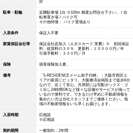
好
駐車・駐輪
近隣駐車場 1台 ※100m 都度お問合せ下さい。 / 自
転車置き場 / バイク可
その他特徴： バイク置場あり
入居条件
保証人不要
家賃保証会社等
保証会社必加入（エポスカード:実費）※ 初回保証
料：総賃料の３０％ 更新料：１００００円／年
引落手数料：３３０円／月
保険
損害保険加入要。
備考
「S-RESIDENCEドーム前千代崎」：大阪市西区エ
リアの新居にピッタリ。大阪掖済会病院まで徒歩6分
なので、近くて安心。共用部には宅配ボックス・ゴ
ミ出し24時間OKなど様々な設備やサービスが揃って
いるので便利です。できるだけ早めに不動産情報を
集めたい方は当社スタッフまでご連絡ください。地
域の不動産情報をいち早くお届けします。
入居時期
応相談
※応相談
契約期間
一般契約：2年間