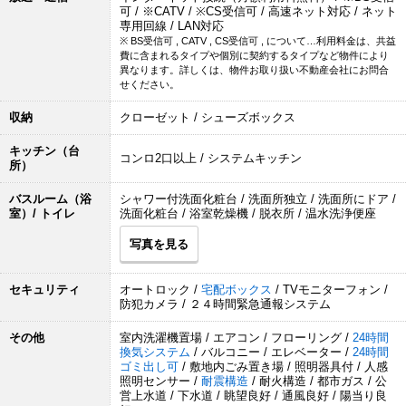
可 / ※CATV / ※CS受信可 / 高速ネット対応 / ネット
専用回線 / LAN対応
※ BS受信可 , CATV , CS受信可 , について…利用料金は、共益
費に含まれるタイプや個別に契約するタイプなど物件により
異なります。詳しくは、物件お取り扱い不動産会社にお問合
せください。
収納
クローゼット / シューズボックス
キッチン（台
コンロ2口以上 / システムキッチン
所）
バスルーム（浴
シャワー付洗面化粧台 / 洗面所独立 / 洗面所にドア /
室）/ トイレ
洗面化粧台 / 浴室乾燥機 / 脱衣所 / 温水洗浄便座
写真を見る
セキュリティ
オートロック /
宅配ボックス
/ TVモニターフォン /
防犯カメラ / ２４時間緊急通報システム
その他
室内洗濯機置場 / エアコン / フローリング /
24時間
換気システム
/ バルコニー / エレベーター /
24時間
ゴミ出し可
/ 敷地内ごみ置き場 / 照明器具付 / 人感
照明センサー /
耐震構造
/ 耐火構造 / 都市ガス / 公
営上水道 / 下水道 / 眺望良好 / 通風良好 / 陽当り良