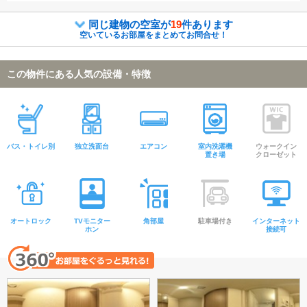
同じ建物の空室が
19
件あります
空いているお部屋をまとめてお問合せ！
この物件にある人気の設備・特徴
バス・トイレ別
独立洗面台
エアコン
室内洗濯機
ウォークイン
置き場
クローゼット
オートロック
TVモニター
角部屋
駐車場付き
インターネット
ホン
接続可