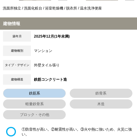
洗面所独立 / 洗面化粧台 / 浴室乾燥機 / 脱衣所 / 温水洗浄便座
建物情報
2025年12月(1年未満)
築年月
マンション
建物種別
外壁タイル張り
タイプ・デザイン
鉄筋コンクリート造
建物構造
鉄筋系
鉄骨系
軽量鉄骨系
木造
ブロック・その他
①防音性が高い。②耐震性が高い。③火や熱に強いため、火災に強
い。