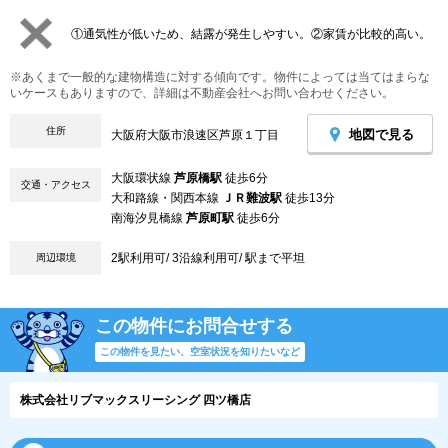
①通気性が低いため、結露が発生しやすい。②家賃が比較的高い。
※あくまで一般的な建物構造に対する傾向です。物件によっては当てはまらな
いケースもありますので、詳細は不動産会社へお問い合わせください。
住所
地図で見る
大阪府大阪市浪速区芦原１丁目
大阪環状線
芦原橋駅
徒歩6分
交通・アクセス
大和路線・関西本線
ＪＲ難波駅
徒歩13分
南海汐見橋線
芦原町駅
徒歩6分
2駅利用可/ 3沿線利用可/ 駅まで平坦
周辺環境
この物件にお問合せする
この物件を見たい、空室状況を知りたいなど
株式会社リブマックスリーシング 四ツ橋店