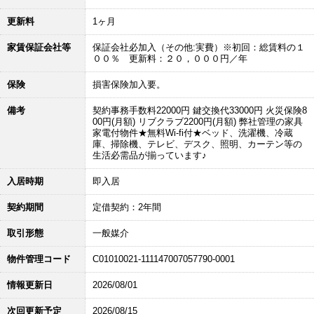
更新料
1ヶ月
家賃保証会社等
保証会社必加入（その他:実費）※初回：総賃料の１
００％ 更新料：２０，０００円／年
保険
損害保険加入要。
備考
契約事務手数料22000円 鍵交換代33000円 火災保険8
00円(月額) リブクラブ2200円(月額) 弊社管理の家具
家電付物件★無料Wi-fi付★ベッド、洗濯機、冷蔵
庫、掃除機、テレビ、デスク、照明、カーテン等の
生活必需品が揃っています♪
入居時期
即入居
契約期間
定借契約：2年間
取引形態
一般媒介
物件管理コード
C01010021-111147007057790-0001
情報更新日
2026/08/01
次回更新予定
2026/08/15