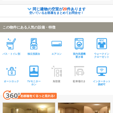
同じ建物の空室が
20
件あります
空いているお部屋をまとめてお問合せ！
この物件にある人気の設備・特徴
バス・トイレ別
独立洗面台
エアコン
室内洗濯機
ウォークイン
置き場
クローゼット
オートロック
TVモニター
角部屋
駐車場付き
インターネット
ホン
接続可