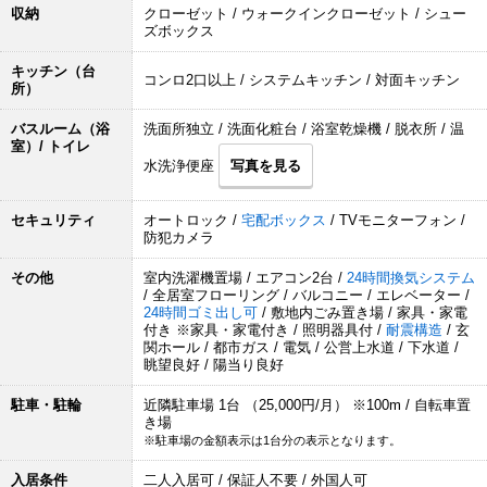
収納
クローゼット / ウォークインクローゼット / シュー
ズボックス
キッチン（台
コンロ2口以上 / システムキッチン / 対面キッチン
所）
バスルーム（浴
洗面所独立 / 洗面化粧台 / 浴室乾燥機 / 脱衣所 / 温
室）/ トイレ
水洗浄便座
写真を見る
セキュリティ
オートロック /
宅配ボックス
/ TVモニターフォン /
防犯カメラ
その他
室内洗濯機置場 / エアコン2台 /
24時間換気システム
/ 全居室フローリング / バルコニー / エレベーター /
24時間ゴミ出し可
/ 敷地内ごみ置き場 / 家具・家電
付き ※家具・家電付き / 照明器具付 /
耐震構造
/ 玄
関ホール / 都市ガス / 電気 / 公営上水道 / 下水道 /
眺望良好 / 陽当り良好
駐車・駐輪
近隣駐車場 1台 （25,000円/月） ※100m / 自転車置
き場
※駐車場の金額表示は1台分の表示となります。
入居条件
二人入居可 / 保証人不要 / 外国人可