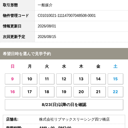
取引形態
一般媒介
物件管理コード
C01010021-111147007048508-0001
情報更新日
2026/08/01
次回更新予定
2026/08/15
希望日時を選んで見学予約
日
月
火
水
木
金
土
9
10
11
12
13
14
15
16
17
18
19
20
21
22
8/23(日)以降の日を確認
店舗名:
株式会社リブマックスリーシング四ツ橋店