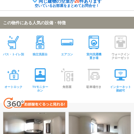
同じ建物の空室が
20
件あります
空いているお部屋をまとめてお問合せ！
この物件にある人気の設備・特徴
バス・トイレ別
独立洗面台
エアコン
室内洗濯機
ウォークイン
置き場
クローゼット
オートロック
TVモニター
角部屋
駐車場付き
インターネット
ホン
接続可