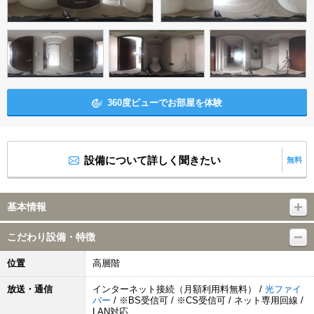
360度ビューでお部屋を体験
設備について詳しく聞きたい
無料
基本情報
こだわり設備・特徴
位置
高層階
放送・通信
インターネット接続（月額利用料無料） /
光ファイ
バー
/ ※BS受信可 / ※CS受信可 / ネット専用回線 /
LAN対応