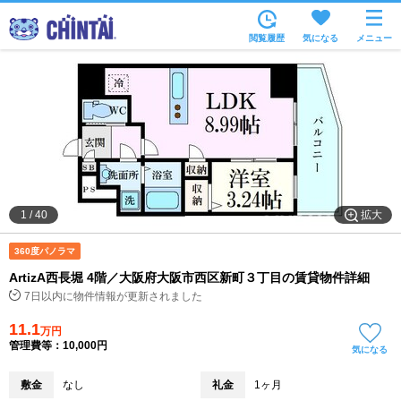
お部屋を探す
閲覧履歴
気になる
メニュー
沿線・駅から
住所から
家賃相場から
通勤通学時間から
物件特集から
拡大
1
/
40
不動産会社から
360度パノラマ
TOP
ArtizA西長堀 4階／大阪府大阪市西区新町３丁目の賃貸物件詳細
7日以内に物件情報が更新されました
11.1
万円
管理費等：10,000円
気になる
敷金
なし
礼金
1ヶ月