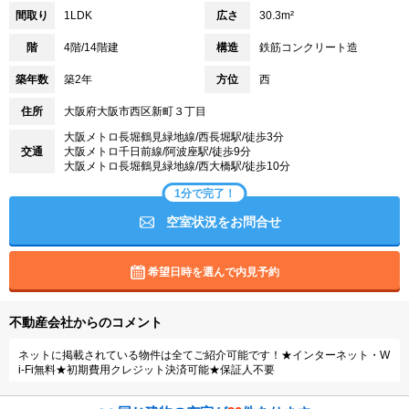
間取り
1LDK
広さ
30.3m²
階
4階/14階建
構造
鉄筋コンクリート造
築年数
築2年
方位
西
住所
大阪府大阪市西区新町３丁目
大阪メトロ長堀鶴見緑地線/西長堀駅/徒歩3分
交通
大阪メトロ千日前線/阿波座駅/徒歩9分
大阪メトロ長堀鶴見緑地線/西大橋駅/徒歩10分
1分で完了！
空室状況をお問合せ
希望日時を選んで内見予約
不動産会社からのコメント
ネットに掲載されている物件は全てご紹介可能です！★インターネット・W
i-Fi無料★初期費用クレジット決済可能★保証人不要