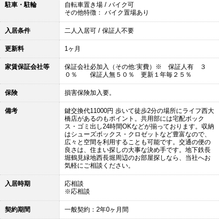
駐車・駐輪
自転車置き場 / バイク可
その他特徴： バイク置場あり
入居条件
二人入居可 / 保証人不要
更新料
1ヶ月
家賃保証会社等
保証会社必加入（その他:実費）※ 保証人有 ３
０％ 保証人無５０％ 更新１年毎２５％
保険
損害保険加入要。
備考
鍵交換代11000円 歩いて徒歩2分の場所にライフ西大
橋店があるのもポイント。共用部には宅配ボック
ス・ゴミ出し24時間OKなどが揃っております。収納
はシューズボックス・クロゼットなど豊富なので、
広々と空間を利用することも可能です。交通の便の
良さは、住まい探しの大事な決め手です。地下鉄長
堀鶴見緑地西長堀周辺のお部屋探しなら、当社へお
気軽にご相談ください。
入居時期
応相談
※応相談
契約期間
一般契約：2年0ヶ月間