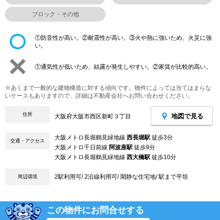
ブロック・その他
①防音性が高い。②耐震性が高い。③火や熱に強いため、火災に強
い。
①通気性が低いため、結露が発生しやすい。②家賃が比較的高い。
※あくまで一般的な建物構造に対する傾向です。物件によっては当てはまらな
いケースもありますので、詳細は不動産会社へお問い合わせください。
住所
地図で見る
大阪府大阪市西区新町３丁目
大阪メトロ長堀鶴見緑地線
西長堀駅
徒歩3分
交通・アクセス
大阪メトロ千日前線
阿波座駅
徒歩9分
大阪メトロ長堀鶴見緑地線
西大橋駅
徒歩10分
2駅利用可/ 2沿線利用可/ 閑静な住宅地/ 駅まで平坦
周辺環境
この物件にお問合せする