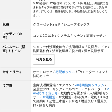
※ BS受信可 , CS受信可 , について…利用料金は、共益費に含
まれるタイプや個別に契約するタイプなど物件により異なり
ます。詳しくは、物件お取り扱い不動産会社にお問合せくだ
さい。
収納
クローゼット2ヵ所 / シューズボックス
キッチン（台
コンロ2口以上 / システムキッチン / 対面キッチン
所）
バスルーム（浴
シャワー付洗面化粧台 / 洗面所独立 / 洗面所にドア /
室）/ トイレ
洗面化粧台 / 浴室乾燥機 / 脱衣所 / 温水洗浄便座
写真を見る
セキュリティ
オートロック /
宅配ボックス
/ TVモニターフォン /
防犯カメラ
その他
室内洗濯機置場 / エアコン /
24時間換気システム
/
全居室フローリング / バルコニー / エレベーター /
2
4時間ゴミ出し可
/ 敷地内ごみ置き場 / 人感照明セン
サー /
耐震構造
/ 耐火構造 / 都市ガス / 電気 / 30Aま
で契約可 / 公営上水道 / 下水道 / 眺望良好 / 通風良
好 / 陽当り良好