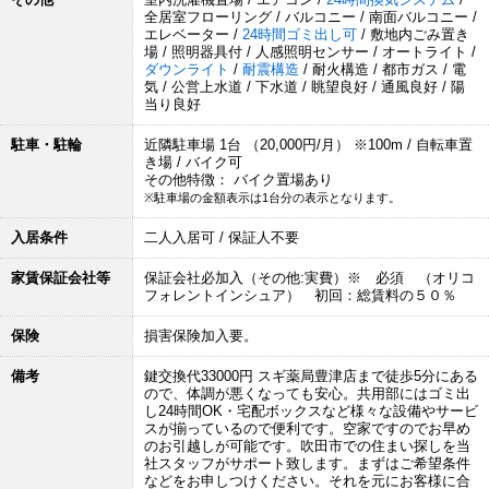
全居室フローリング / バルコニー / 南面バルコニー /
エレベーター /
24時間ゴミ出し可
/ 敷地内ごみ置き
場 / 照明器具付 / 人感照明センサー / オートライト /
ダウンライト
/
耐震構造
/ 耐火構造 / 都市ガス / 電
気 / 公営上水道 / 下水道 / 眺望良好 / 通風良好 / 陽
当り良好
駐車・駐輪
近隣駐車場 1台 （20,000円/月） ※100m / 自転車置
き場 / バイク可
その他特徴： バイク置場あり
※駐車場の金額表示は1台分の表示となります。
入居条件
二人入居可 / 保証人不要
家賃保証会社等
保証会社必加入（その他:実費）※ 必須 （オリコ
フォレントインシュア） 初回：総賃料の５０％
保険
損害保険加入要。
備考
鍵交換代33000円 スギ薬局豊津店まで徒歩5分にある
ので、体調が悪くなっても安心。共用部にはゴミ出
し24時間OK・宅配ボックスなど様々な設備やサービ
スが揃っているので便利です。空家ですのでお早め
のお引越しが可能です。吹田市での住まい探しを当
社スタッフがサポート致します。まずはご希望条件
などをお申しつけください。それを元にお客様に合