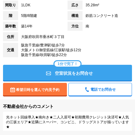
間取り
1LDK
広さ
35.28m²
階
5階/8階建
構造
鉄筋コンクリート造
築年数
築14年
方位
南
住所
大阪府吹田市垂水町３丁目
阪急千里線/豊津駅/徒歩7分
交通
大阪メトロ御堂筋線/江坂駅/徒歩12分
阪急千里線/吹田駅/徒歩22分
1分で完了！
空室状況をお問合せ
電話でお問合せ
希望日時を選んで内見予約
不動産会社からのコメント
光ネット回線導入★南向き★二人入居可★初期費用クレジット決済可★人気
の江坂エリア★近隣にスーパー、コンビニ、ドラッグストアが揃っています
★