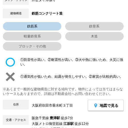
鉄筋コンクリート造
建物構造
鉄筋系
鉄骨系
軽量鉄骨系
木造
ブロック・その他
①防音性が高い。②耐震性が高い。③火や熱に強いため、火災に強
い。
①通気性が低いため、結露が発生しやすい。②家賃が比較的高い。
※あくまで一般的な建物構造に対する傾向です。物件によっては当てはまらな
いケースもありますので、詳細は不動産会社へお問い合わせください。
住所
地図で見る
大阪府吹田市垂水町３丁目
阪急千里線
豊津駅
徒歩7分
交通・アクセス
大阪メトロ御堂筋線
江坂駅
徒歩12分