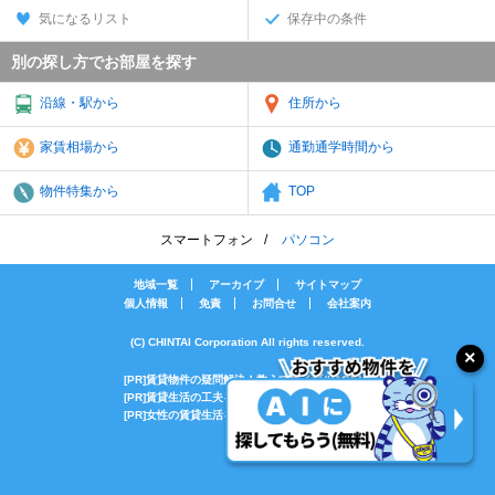
気になるリスト
保存中の条件
別の探し方でお部屋を探す
沿線・駅から
住所から
家賃相場から
通勤通学時間から
物件特集から
TOP
スマートフォン
パソコン
地域一覧
アーカイブ
サイトマップ
個人情報
免責
お問合せ
会社案内
(C) CHINTAI Corporation All rights reserved.
[PR]賃貸物件の疑問解決！教えてエイブルAGENT
[PR]賃貸生活の工夫を紹介！CHINTAI情報局
[PR]女性の賃貸生活を応援！Woman.CHINTAI