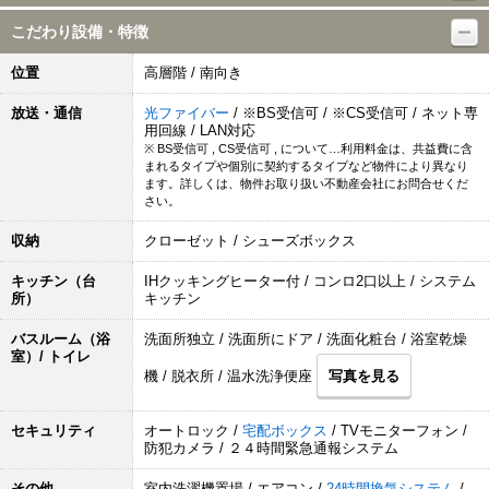
こだわり設備・特徴
位置
高層階 / 南向き
放送・通信
光ファイバー
/ ※BS受信可 / ※CS受信可 / ネット専
用回線 / LAN対応
※ BS受信可 , CS受信可 , について…利用料金は、共益費に含
まれるタイプや個別に契約するタイプなど物件により異なり
ます。詳しくは、物件お取り扱い不動産会社にお問合せくだ
さい。
収納
クローゼット / シューズボックス
キッチン（台
IHクッキングヒーター付 / コンロ2口以上 / システム
所）
キッチン
バスルーム（浴
洗面所独立 / 洗面所にドア / 洗面化粧台 / 浴室乾燥
室）/ トイレ
機 / 脱衣所 / 温水洗浄便座
写真を見る
セキュリティ
オートロック /
宅配ボックス
/ TVモニターフォン /
防犯カメラ / ２４時間緊急通報システム
その他
室内洗濯機置場 / エアコン /
24時間換気システム
/