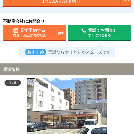
2 項目のみ入力するだけ！
不動産会社にお問合せ
見学予約する
電話でお問合せ
無料
内見・お店訪問の相談
すぐに問合せる
おすすめ
電話ならやりとりがスムーズです
周辺情報
1
/
6