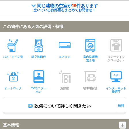
同じ建物の空室が
19
件あります
空いているお部屋をまとめてお問合せ！
この物件にある人気の設備・特徴
バス・トイレ別
独立洗面台
エアコン
室内洗濯機
ウォークイン
置き場
クローゼット
オートロック
TVモニター
角部屋
駐車場付き
インターネット
ホン
接続可
設備について詳しく聞きたい
無料
基本情報