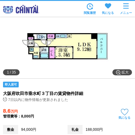
お部屋を探す
閲覧履歴
気になる
メニュー
沿線・駅から
住所から
家賃相場から
通勤通学時間から
物件特集から
拡大
1
/
35
不動産会社から
即入居可
TOP
大阪府吹田市垂水町３丁目の賃貸物件詳細
7日以内に物件情報が更新されました
8.6
万円
管理費等：8,000円
気になる
敷金
94,000円
礼金
188,000円