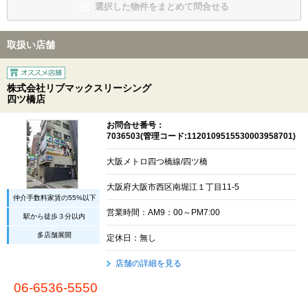
選択した物件をまとめて問合せる
取扱い店舗
株式会社リブマックスリーシング
四ツ橋店
お問合せ番号：
7036503(管理コード:1120109515530003958701)
大阪メトロ四つ橋線/四ツ橋
大阪府大阪市西区南堀江１丁目11-5
仲介手数料家賃の55%以下
営業時間：AM9：00～PM7:00
駅から徒歩３分以内
多店舗展開
定休日：無し
店舗の詳細を見る
06-6536-5550