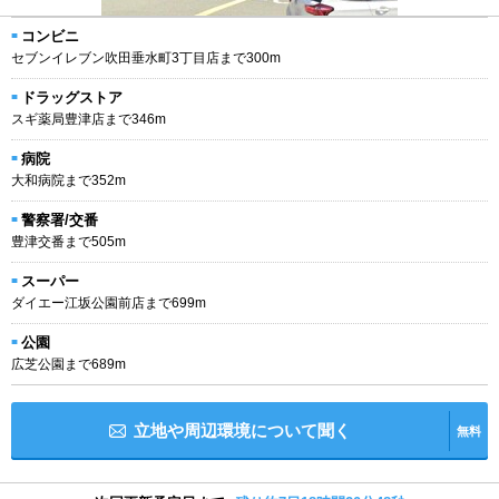
コンビニ
セブンイレブン吹田垂水町3丁目店まで300m
ドラッグストア
スギ薬局豊津店まで346m
病院
大和病院まで352m
警察署/交番
豊津交番まで505m
スーパー
ダイエー江坂公園前店まで699m
公園
広芝公園まで689m
立地や周辺環境について聞く
無料