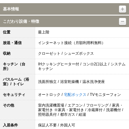
基本情報
こだわり設備・特徴
位置
最上階
放送・通信
インターネット接続（月額利用料無料）
収納
クローゼット / シューズボックス
キッチン（台
IHクッキングヒーター付 / コンロ2口以上 / システム
所）
キッチン
バスルーム（浴
洗面所独立 / 浴室乾燥機 / 温水洗浄便座
室）/ トイレ
セキュリティ
オートロック /
宅配ボックス
/ TVモニターフォン
その他
室内洗濯機置場 / エアコン / フローリング / 家具・
家電付き ※家具・家電付き / 冷蔵庫付 / 洗濯機付 /
照明器具付 / 都市ガス / 給湯
入居条件
保証人不要 / 外国人可