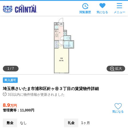
お部屋を探す
閲覧履歴
気になる
メニュー
沿線・駅から
住所から
家賃相場から
通勤通学時間から
物件特集から
拡大
1
/
7
不動産会社から
即入居可
TOP
埼玉県さいたま市浦和区針ヶ谷３丁目の賃貸物件詳細
3日以内に物件情報が更新されました
8.9
万円
管理費等：11,000円
気になる
敷金
なし
礼金
1ヶ月