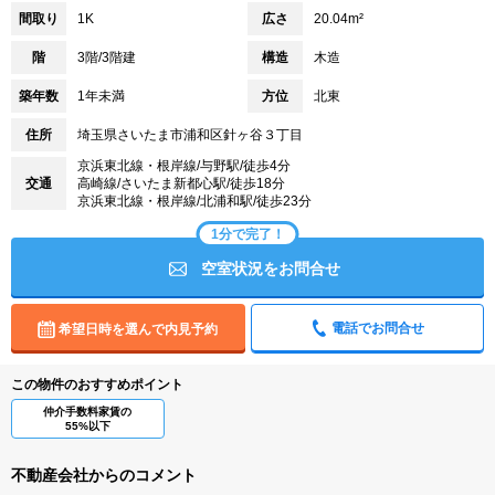
間取り
1K
広さ
20.04m²
階
3階/3階建
構造
木造
築年数
1年未満
方位
北東
住所
埼玉県さいたま市浦和区針ヶ谷３丁目
京浜東北線・根岸線/与野駅/徒歩4分
交通
高崎線/さいたま新都心駅/徒歩18分
京浜東北線・根岸線/北浦和駅/徒歩23分
1分で完了！
空室状況をお問合せ
電話でお問合せ
希望日時を選んで内見予約
この物件のおすすめポイント
仲介手数料家賃の
55%以下
不動産会社からのコメント