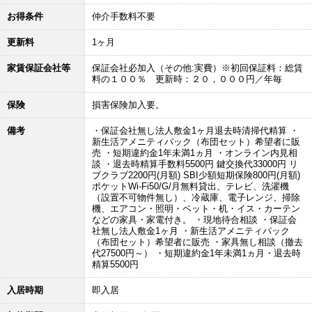
お得条件
仲介手数料不要
更新料
1ヶ月
家賃保証会社等
保証会社必加入（その他:実費）※初回保証料：総賃
料の１００％ 更新時：２０，０００円／年毎
保険
損害保険加入要。
備考
・保証会社無し法人敷金1ヶ月退去時清掃代精算 ・
新生活アメニティパック（布団セット）希望者に販
売 ・短期違約金1年未満1ヵ月 ・オンライン内見相
談 ・退去時精算手数料5500円 鍵交換代33000円 リ
ブクラブ2200円(月額) SBI少額短期保険800円(月額)
ポケットWi-Fi50/G/月無料貸出、テレビ、洗濯機
（設置不可物件無し）、冷蔵庫、電子レンジ、掃除
機、エアコン・照明・ベット・机・イス・カーテン
などの家具・家電付き。 ・現地待合相談 ・保証会
社無し法人敷金1ヶ月 ・新生活アメニティパック
（布団セット）希望者に販売 ・家具無し相談（撤去
代27500円～） ・短期違約金1年未満1ヵ月・退去時
精算5500円
入居時期
即入居