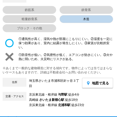
鉄筋系
鉄骨系
軽量鉄骨系
木造
ブロック・その他
①通気性が高く、湿気や熱が部屋にこもりにくい。②湿度を一定に
保つ効果があり、室内に結露が発生しにくい。③家賃が比較的安
い。
①防音性が低い。②気密性が低く、エアコンが効きにくい。③火や
熱に弱いため、火災時にリスクがある。
※あくまで一般的な建物構造に対する傾向です。物件によっては当てはまらな
いケースもありますので、詳細は不動産会社へお問い合わせください。
埼玉県さいたま市浦和区針ヶ谷３丁
住所
地図で見る
目
京浜東北線・根岸線
与野駅
徒歩4分
交通・アクセス
高崎線
さいたま新都心駅
徒歩18分
京浜東北線・根岸線
北浦和駅
徒歩23分