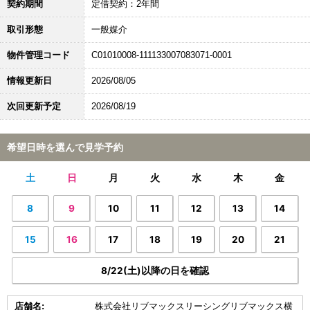
契約期間
定借契約：2年間
取引形態
一般媒介
物件管理コード
C01010008-111133007083071-0001
情報更新日
2026/08/05
次回更新予定
2026/08/19
希望日時を選んで見学予約
土
日
月
火
水
木
金
8
9
10
11
12
13
14
15
16
17
18
19
20
21
8/22(土)以降の日を確認
店舗名:
株式会社リブマックスリーシングリブマックス横