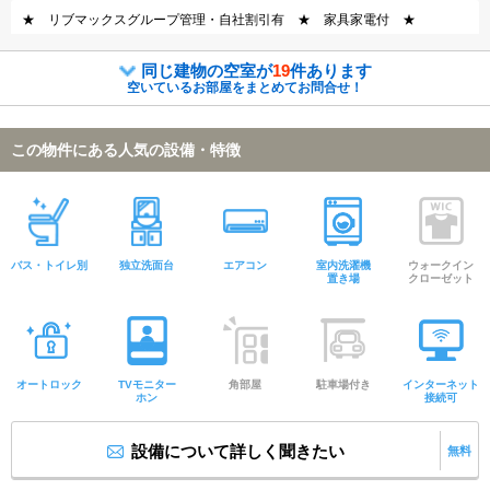
★ リブマックスグループ管理・自社割引有 ★ 家具家電付 ★
同じ建物の空室が
19
件あります
空いているお部屋をまとめてお問合せ！
この物件にある人気の設備・特徴
バス・トイレ別
独立洗面台
エアコン
室内洗濯機
ウォークイン
置き場
クローゼット
オートロック
TVモニター
角部屋
駐車場付き
インターネット
ホン
接続可
設備について詳しく聞きたい
無料