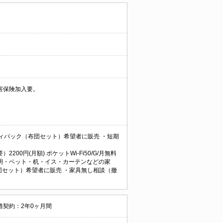
害保険加入要。
ィパック（布団セット）希望者に販売 ・短期
200円(月額) ポケットWi-Fi50/G/月無料
明・ベット・机・イス・カーテンなどの家
団セット）希望者に販売 ・家具無し相談（撤
借契約：2年0ヶ月間