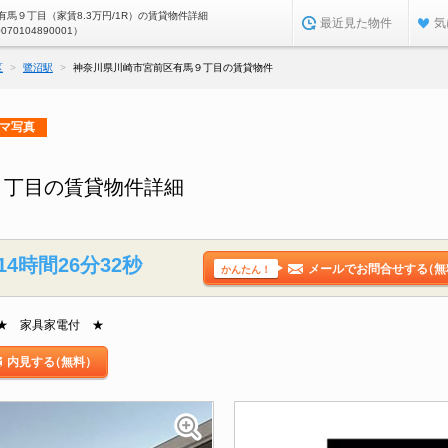
馬９丁目（家賃8.3万円/1R）の賃貸物件詳細
最近見た物件
気
0070104890001）
区
鷺沼駅
神奈川県川崎市宮前区有馬９丁目の賃貸物件
ラマ写真
９丁目の賃貸物件詳細
14時間26分30秒
メールでお問合せする
（無
かんたん！
★ 家具家電付 ★
内見する
（無料）