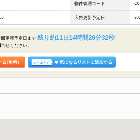
物件管理コード
C0
広告更新予定日
05
20
残り約11日14時間26分30秒
次回更新予定日まで
問合せください。
する
（無料）
気になるリストに追加する
とりあえず