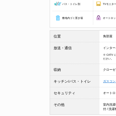
バス・トイレ別
TVモニタ
敷地内ゴミ置き場
オートロッ
位置
角部屋
放送・通信
インター
※ CAT
ださい。
収納
クローゼ
キッチン/バス・トイレ
ガスコン
セキュリティ
オートロ
その他
室内洗濯
付
/
洗濯