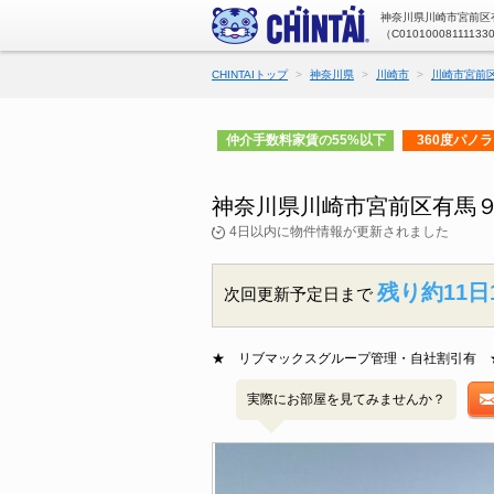
神奈川県川崎市宮前区有
（C01010008111133
CHINTAIトップ
神奈川県
川崎市
川崎市宮前
仲介手数料家賃の55%以下
360度パノ
神奈川県川崎市宮前区有馬
4日以内に物件情報が更新されました
残り約11日
次回更新予定日まで
★ リブマックスグループ管理・自社割引有 
実際にお部屋を見てみませんか？