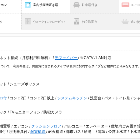
ーホン
室内洗濯機置き場
駐車場付き
エア
ク
ウォークインクローゼット
独立洗面台
追い
ネット接続（月額利用料無料）
/
光ファイバー
/
※CATV
/
LAN対応
V について…利用料金は、共益費に含まれるタイプや個別に契約するタイプなど物件により異なりま
ット
/
シューズボックス
ロ付
/
コンロ2口
/
コンロ2口以上
/
システムキッチン
/
洗面台
/
バス・トイレ別
/
シ
ック
/
TVモニターフォン
/
防犯カメラ
機置場
/
エアコン
/
クッションフロア
/
バルコニー
/
エレベーター
/
敷地内ごみ置き
機付
/
照明器具付
/
耐震構造
/
耐火構造
/
都市ガス
/
給湯
/
電気
/
公営上水道
/
下水