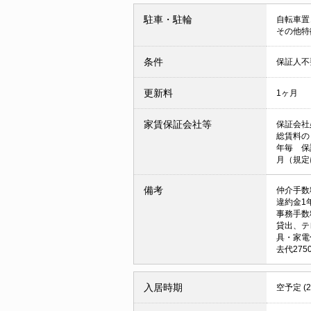
駐車・駐輪
自転車置
その他特
条件
保証人
更新料
1ヶ月
家賃保証会社等
保証会社
総賃料の
年毎 保
月（規定
備考
仲介手数
違約金1
事務手数料
貸出、テ
具・家電
去代27
入居時期
空予定 (