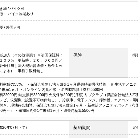
き場
/
バイク可
徴：
バイク置場あり
不要
/
外国人可
保険
必加入（その他:実費）※初回保証料：
損
１００％ 更新時：２０，０００円／
証会社無し法人契約普通借・敷金１ヵ
による）・事務手数料無し
料家賃の55%。
・保証会社無し法人敷金1ヶ月退去時清掃代精算 ・新生活アメニテ
年未満1ヵ月 ・オンライン内見相談 ・退去時精算手数料5500円
22000円 鍵交換代33000円 火災保険800円(月額) リブクラブ（保証会社無法人不要）2
レビ、洗濯機（設置不可物件無し）、冷蔵庫、電子レンジ、掃除機、エアコン・照
付き。現地待合相談。保証会社無し法人敷金1ヶ月 ・新生活アメニティパック（布
500円～） ・短期違約金1年未満1ヵ月・退去時精算5500円
契約期間
2026年07月下旬)
定