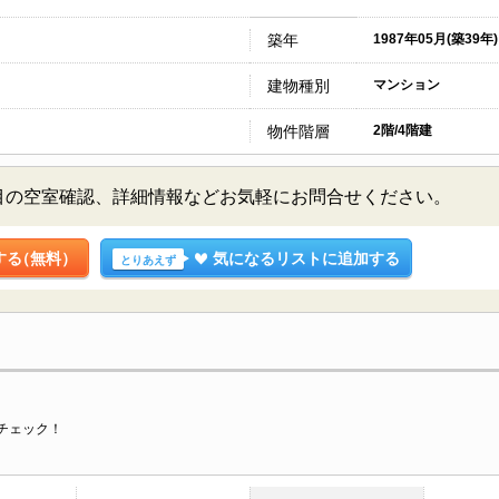
築年
1987年05月(築39年)
建物種別
マンション
物件階層
2階/4階建
目の空室確認、詳細情報などお気軽にお問合せください。
する
（無料）
気になるリストに追加する
とりあえず
チェック！