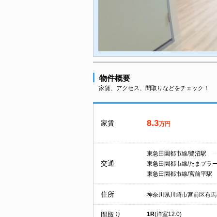
物件概要
家賃、アクセス、間取りなどをチェック！
8.3
家賃
万円
東急田園都市線/鷺沼駅
交通
東急田園都市線/たまプラ
東急田園都市線/宮前平駅
住所
神奈川県川崎市宮前区有馬
間取り
1R
(洋室12.0)