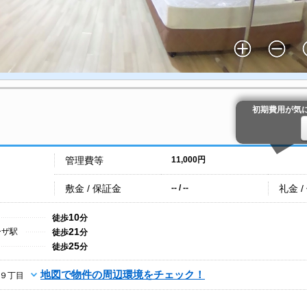
初期費用が気
管理費等
11,000円
敷金 / 保証金
礼金 /
-- / --
10
徒歩
分
21
ーザ駅
徒歩
分
25
徒歩
分
地図で物件の周辺環境をチェック！
９丁目