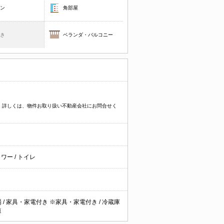
コン
角部屋
焚き
ベランダ・バルコニー
す。詳しくは、物件お取り扱い不動産会社にお問合せく
ャワー
/
トイレ
場
/
家具・家電付き ※家具・家電付き
/
冷蔵庫
道