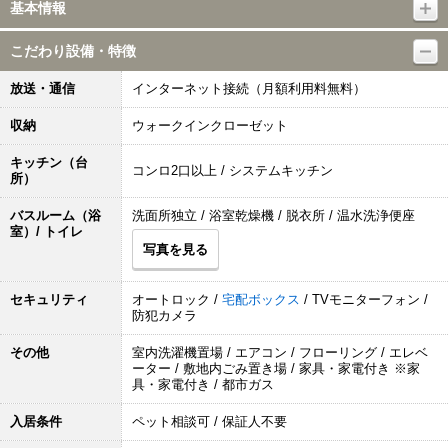
基本情報
こだわり設備・特徴
放送・通信
インターネット接続（月額利用料無料）
収納
ウォークインクローゼット
キッチン（台
コンロ2口以上 / システムキッチン
所）
バスルーム（浴
洗面所独立 / 浴室乾燥機 / 脱衣所 / 温水洗浄便座
室）/ トイレ
写真を見る
セキュリティ
オートロック /
宅配ボックス
/ TVモニターフォン /
防犯カメラ
その他
室内洗濯機置場 / エアコン / フローリング / エレベ
ーター / 敷地内ごみ置き場 / 家具・家電付き ※家
具・家電付き / 都市ガス
入居条件
ペット相談可 / 保証人不要