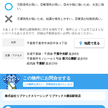
①防音性が高い。②耐震性が高い。③火や熱に強いため、火災に強
い。
①通気性が低いため、結露が発生しやすい。②家賃が比較的高い。
※あくまで一般的な建物構造に対する傾向です。物件によっては当てはまらな
いケースもありますので、詳細は不動産会社へお問い合わせください。
住所
地図で見る
千葉県千葉市中央区中央３丁目
京成千葉線・千原線
千葉中央駅
徒歩6分
交通・アクセス
千葉都市モノレール１号線
葭川公園駅
徒歩3分
総武線
千葉駅
徒歩13分
この物件にお問合せする
この物件を見たい、空室状況を知りたいなど
株式会社リブマックスリーシング リブマックス横浜駅前店