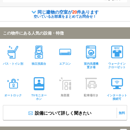
同じ建物の空室が
20
件あります
空いているお部屋をまとめてお問合せ！
この物件にある人気の設備・特徴
バス・トイレ別
独立洗面台
エアコン
室内洗濯機
ウォークイン
置き場
クローゼット
オートロック
TVモニター
角部屋
駐車場付き
インターネット
ホン
接続可
設備について詳しく聞きたい
無料