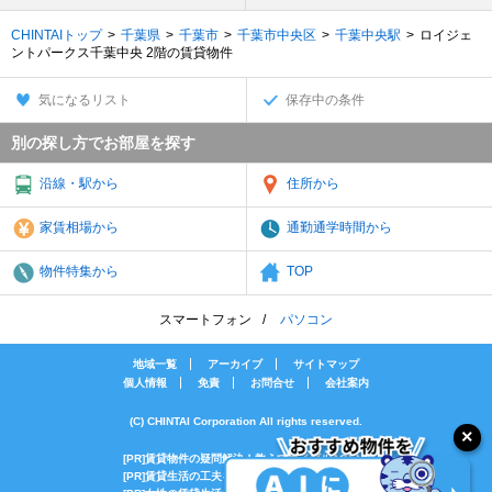
CHINTAIトップ
千葉県
千葉市
千葉市中央区
千葉中央駅
ロイジェ
ントパークス千葉中央 2階の賃貸物件
気になるリスト
保存中の条件
別の探し方でお部屋を探す
沿線・駅から
住所から
家賃相場から
通勤通学時間から
物件特集から
TOP
スマートフォン
パソコン
地域一覧
アーカイブ
サイトマップ
個人情報
免責
お問合せ
会社案内
(C) CHINTAI Corporation All rights reserved.
[PR]賃貸物件の疑問解決！教えてエイブルAGENT
[PR]賃貸生活の工夫を紹介！CHINTAI情報局