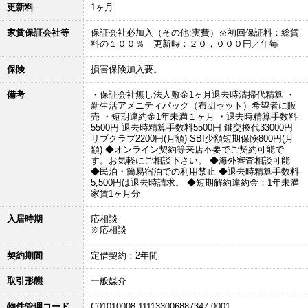
更新料
1ヶ月
家賃保証会社等
保証会社必加入（その他:実費）※初回保証料：総賃
料の１００％ 更新時：２０，０００円／年毎
保険
損害保険加入要。
備考
・保証会社無し法人敷金1ヶ月退去時清掃代精算 ・
新生活アメニティパック（布団セット）希望者に販
売 ・短期違約金1年未満１ヶ月 ・退去時精算手数料
5500円 退去時精算手数料5500円 鍵交換代33000円
リブクラブ2200円(月額) SBI少額短期保険800円(月
額) ◆オンライン契約等来店不要でご契約可能で
す。お気軽にご相談下さい。 ◆海外審査相談可能
◆民泊・簡易宿泊での利用禁止 ◆退去時精算手数料
5,500円は退去時請求。 ◆短期解約違約金：1年未満
家賃1ヶ月分
入居時期
応相談
※応相談
契約期間
定借契約：2年間
取引形態
一般媒介
物件管理コード
C01010008-111133006887347-0001