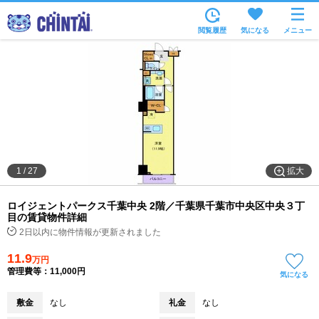
お部屋を探す
閲覧履歴
気になる
メニュー
沿線・駅から
住所から
家賃相場から
通勤通学時間から
物件特集から
拡大
1
/
27
不動産会社から
ロイジェントパークス千葉中央 2階／千葉県千葉市中央区中央３丁
TOP
目の賃貸物件詳細
2日以内に物件情報が更新されました
11.9
万円
管理費等：11,000円
気になる
敷金
なし
礼金
なし