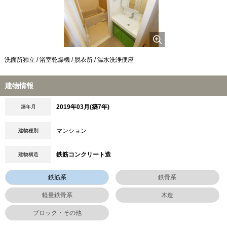
洗面所独立 / 浴室乾燥機 / 脱衣所 / 温水洗浄便座
建物情報
2019年03月(築7年)
築年月
マンション
建物種別
鉄筋コンクリート造
建物構造
鉄筋系
鉄骨系
軽量鉄骨系
木造
ブロック・その他