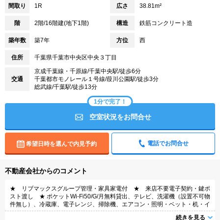
間取り
1R
広さ
38.81m²
階
2階/16階建(地下1階)
構造
鉄筋コンクリート造
築年数
築7年
方位
西
住所
千葉県千葉市中央区中央３丁目
京成千葉線・千原線/千葉中央駅/徒歩6分
交通
千葉都市モノレール１号線/葭川公園駅/徒歩3分
総武線/千葉駅/徒歩13分
1分で完了！
空室状況をお問合せ
電話でお問合せ
希望日時を選んで内見予約
不動産会社からのコメント
★ リブマックスグループ管理・家具家電付 ★ 来店不要電子契約・鍵ポ
スト渡し ★ ポケットWi-Fi50/G/月無料貸出、テレビ、洗濯機（設置不可物
件無し）、冷蔵庫、電子レンジ、掃除機、エアコン・照明・ベット・机・イ
ス・カーテンなどの家具・家電付き。家具家電撤去相談（実費負担）
続きを見る