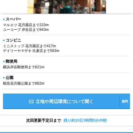
スーパー
マルエツ 花月園店まで223m
ユーコープ 岸谷店まで843m
コンビニ
ミニストップ 花月園店まで417m
デイリーヤマザキ 生麦店まで563m
郵便局
横浜岸谷郵便局まで621m
公園
鶴見花月園公園まで862m
立地や周辺環境について聞く
無料
次回更新予定日まで
残り約10日3時間9分49秒