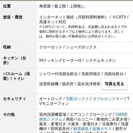
位置
角部屋 / 最上階 / 上階無し
放送・通信
インターネット接続（月額利用料無料） / ※CATV /
高速ネット対応
※ CATV について…利用料金は、共益費に含まれるタイプや
個別に契約するタイプなど物件により異なります。詳しく
は、物件お取り扱い不動産会社にお問合せください。
収納
クローゼット / シューズボックス
キッチン（台
IHクッキングヒーター付 / システムキッチン
所）
バスルーム（浴
シャワー付洗面化粧台 / 洗面所独立 / 洗面化粧台 /
室）/ トイレ
浴室乾燥機 / 脱衣所 / 温水洗浄便座
写真を見る
セキュリティ
オートロック /
宅配ボックス
/
ダブルロックキー
/ T
Vモニターフォン
その他
室内洗濯機置場 / エアコン / フローリング /
24時間
換気システム
/ 南面バルコニー / 敷地内ごみ置き場 /
家具・家電付き ※家具・家電付き / 冷蔵庫付 / 洗濯
機付 / 照明器具付 /
耐震構造
/
複層ガラス
/ 都市ガ