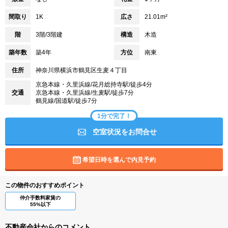
間取り
1K
広さ
21.01m²
階
3階/3階建
構造
木造
築年数
築4年
方位
南東
住所
神奈川県横浜市鶴見区生麦４丁目
京急本線・久里浜線/花月総持寺駅/徒歩4分
交通
京急本線・久里浜線/生麦駅/徒歩7分
鶴見線/国道駅/徒歩7分
1分で完了！
空室状況をお問合せ
希望日時を選んで内見予約
この物件のおすすめポイント
仲介手数料家賃の
55%以下
不動産会社からのコメント