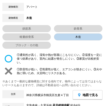
アパート
建物種別
木造
建物構造
鉄筋系
鉄骨系
軽量鉄骨系
木造
ブロック・その他
①通気性が高く、湿気や熱が部屋にこもりにくい。②湿度を一定に
保つ効果があり、室内に結露が発生しにくい。③家賃が比較的安
い。
①防音性が低い。②気密性が低く、エアコンが効きにくい。③火や
熱に弱いため、火災時にリスクがある。
※あくまで一般的な建物構造に対する傾向です。物件によっては当てはまらな
いケースもありますので、詳細は不動産会社へお問い合わせください。
住所
地図で見る
神奈川県横浜市鶴見区生麦４丁目
京急本線・久里浜線
花月総持寺駅
徒歩4分