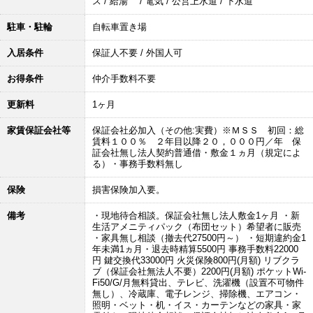
ス / 給湯 / 電気 / 公営上水道 / 下水道
駐車・駐輪
自転車置き場
入居条件
保証人不要 / 外国人可
お得条件
仲介手数料不要
更新料
1ヶ月
家賃保証会社等
保証会社必加入（その他:実費）※ＭＳＳ 初回：総
賃料１００％ ２年目以降２０，０００円／年 保
証会社無し法人契約普通借・敷金１ヵ月（規定によ
る）・事務手数料無し
保険
損害保険加入要。
備考
・現地待合相談。保証会社無し法人敷金1ヶ月 ・新
生活アメニティパック（布団セット）希望者に販売
・家具無し相談（撤去代27500円～） ・短期違約金1
年未満1ヵ月・退去時精算5500円 事務手数料22000
円 鍵交換代33000円 火災保険800円(月額) リブクラ
ブ（保証会社無法人不要）2200円(月額) ポケットWi-
Fi50/G/月無料貸出、テレビ、洗濯機（設置不可物件
無し）、冷蔵庫、電子レンジ、掃除機、エアコン・
照明・ベット・机・イス・カーテンなどの家具・家