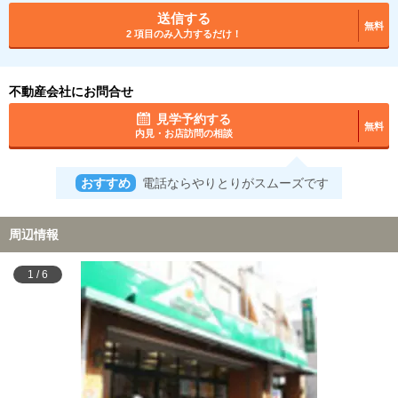
送信する
無料
2 項目のみ入力するだけ！
不動産会社にお問合せ
見学予約する
無料
内見・お店訪問の相談
おすすめ
電話ならやりとりがスムーズです
周辺情報
1
/
6