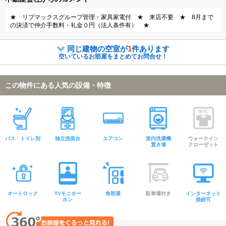
★ リブマックスグループ管理・家具家電付 ★ 来店不要 ★ 8月まで
の決済で仲介手数料・礼金０円（法人条件有） ★
同じ建物の空室が
1
件あります
空いているお部屋をまとめてお問合せ！
この物件にある人気の設備・特徴
バス・トイレ別
独立洗面台
エアコン
室内洗濯機
ウォークイン
置き場
クローゼット
オートロック
TVモニター
角部屋
駐車場付き
インターネット
ホン
接続可