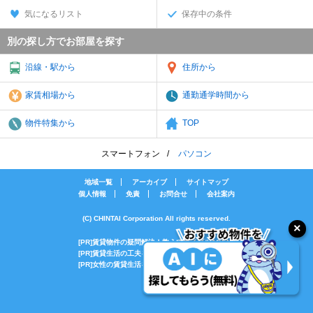
気になるリスト
保存中の条件
別の探し方でお部屋を探す
沿線・駅から
住所から
家賃相場から
通勤通学時間から
物件特集から
TOP
スマートフォン
パソコン
地域一覧
アーカイブ
サイトマップ
個人情報
免責
お問合せ
会社案内
(C) CHINTAI Corporation All rights reserved.
[PR]賃貸物件の疑問解決！教えてエイブルAGENT
[PR]賃貸生活の工夫を紹介！CHINTAI情報局
[PR]女性の賃貸生活を応援！Woman.CHINTAI