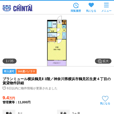
お部屋を探す
閲覧履歴
気になる
メニュー
沿線・駅から
住所から
家賃相場から
通勤通学時間から
物件特集から
拡大
1
/
35
不動産会社から
即入居可
360度パノラマ
TOP
ブランミュール横浜鶴見Ⅱ 3階／神奈川県横浜市鶴見区生麦４丁目の
賃貸物件詳細
6日以内に物件情報が更新されました
9.4
万円
管理費等：11,000円
気になる
敷金
なし
礼金
1ヶ月