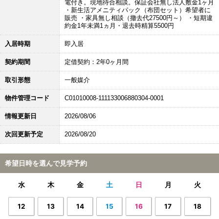
電付き。現地待合相談。保証会社無し法人敷金1ヶ月
・新生活アメニティパック（布団セット）希望者に
販売 ・家具無し相談（撤去代27500円～） ・短期違
約金1年未満1ヵ月・退去時精算5500円
入居時期
即入居
契約期間
定借契約：2年0ヶ月間
取引形態
一般媒介
物件管理コード
C01010008-111133006880304-0001
情報更新日
2026/08/06
次回更新予定
2026/08/20
希望日時を選んで見学予約
水
木
金
土
日
月
火
12
13
14
15
16
17
18