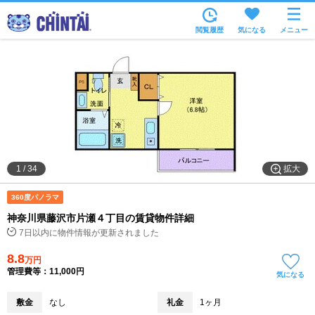
お部屋を探す
閲覧履歴
気になる
メニュー
沿線・駅から
住所から
家賃相場から
通勤通学時間から
物件特集から
拡大
1
/
34
不動産会社から
360度パノラマ
TOP
神奈川県藤沢市片瀬４丁目の賃貸物件詳細
7日以内に物件情報が更新されました
8.8
万円
管理費等：11,000円
気になる
敷金
なし
礼金
1ヶ月