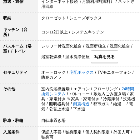
放送・通信
インターネット接続（月額利用料無料） / ネット専
用回線
収納
クローゼット / シューズボックス
キッチン（台
コンロ2口以上 / システムキッチン
所）
バスルーム（浴
シャワー付洗面化粧台 / 洗面所独立 / 洗面化粧台 /
室）/ トイレ
浴室乾燥機 / 温水洗浄便座
写真を見る
セキュリティ
オートロック /
宅配ボックス
/ TVモニターフォン /
防犯カメラ
その他
室内洗濯機置場 / エアコン / フローリング /
24時間
換気システム
/ バルコニー / 敷地内ごみ置き場 / 家
具・家電付き ※家具・家電付き / 冷蔵庫付 / 洗濯機
付 / 照明器具付 /
耐震構造
/ 都市ガス / 給湯 / 電
気 / 公営上水道 / 下水道
駐車・駐輪
自転車置き場
入居条件
保証人不要 / 独身限定 / 個人契約限定 / 外国人可 /
独身可