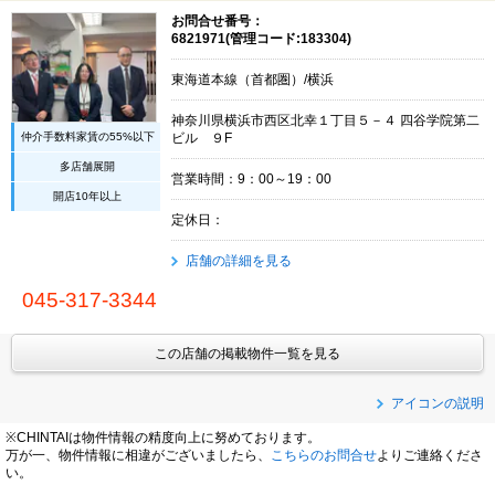
お問合せ番号：
6821971(管理コード:183304)
東海道本線（首都圏）/横浜
神奈川県横浜市西区北幸１丁目５－４ 四谷学院第二
仲介手数料家賃の55%以下
ビル ９F
多店舗展開
営業時間：9：00～19：00
開店10年以上
定休日：
店舗の詳細を見る
045-317-3344
この店舗の掲載物件一覧を見る
アイコンの説明
※CHINTAIは物件情報の精度向上に努めております。
万が一、物件情報に相違がございましたら、
こちらのお問合せ
よりご連絡くださ
い。