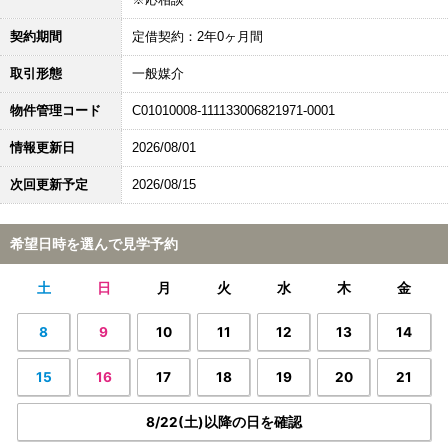
契約期間
定借契約：2年0ヶ月間
取引形態
一般媒介
物件管理コード
C01010008-111133006821971-0001
情報更新日
2026/08/01
次回更新予定
2026/08/15
希望日時を選んで見学予約
土
日
月
火
水
木
金
8
9
10
11
12
13
14
15
16
17
18
19
20
21
8/22(土)以降の日を確認