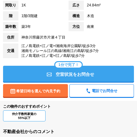
間取り
1K
広さ
24.84m²
階
1階/3階建
構造
木造
築年数
築3年
方位
南東
住所
神奈川県藤沢市片瀬４丁目
江ノ島電鉄<江ノ電>/湘南海岸公園駅/徒歩3分
交通
湘南モノレール江の島線/湘南江の島駅/徒歩7分
江ノ島電鉄<江ノ電>/江ノ島駅/徒歩7分
1分で完了！
空室状況をお問合せ
電話でお問合せ
希望日時を選んで内見予約
この物件のおすすめポイント
仲介手数料家賃の
55%以下
不動産会社からのコメント