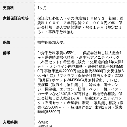
更新料
1ヶ月
家賃保証会社等
保証会社必加入（その他:実費）※ＭＳＳ 初回：総
賃料１００％ ２年目以降２０，０００円／年 保
証会社無し法人契約普通借・敷金１ヵ月（規定によ
る）・事務手数料無し
保険
損害保険加入要。
備考
仲介手数料家賃の55%。 ・保証会社無し法人敷金1
ヶ月退去時清掃代精算 ・新生活アメニティパック
（布団セット）希望者に販売 ・短期違約金1年未満1
ヵ月 ・オンライン内見相談 ・退去時精算手数料550
0円 事務手数料22000円 鍵交換代33000円 火災保険8
00円(月額) リブクラブ（保証会社無法人不要）2200
円(月額) ポケットWi-Fi50/G/月無料貸出、テレビ、
洗濯機（設置不可物件無し）、冷蔵庫、電子レン
ジ、掃除機、エアコン・照明・ベット・机・イス・
カーテンなどの家具・家電付き。現地待合相談。保
証会社無し法人敷金1ヶ月 ・新生活アメニティパッ
ク（布団セット）希望者に販売 ・家具無し相談（撤
去代27500円～） ・短期違約金1年未満1ヵ月・退去
時精算5500円
入居時期
応相談
※応相談