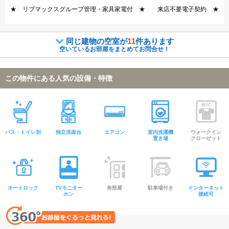
★ リブマックスグループ管理・家具家電付 ★ 来店不要電子契約 ★
同じ建物の空室が
11
件あります
空いているお部屋をまとめてお問合せ！
この物件にある人気の設備・特徴
バス・トイレ別
独立洗面台
エアコン
室内洗濯機
ウォークイン
置き場
クローゼット
オートロック
TVモニター
角部屋
駐車場付き
インターネット
ホン
接続可