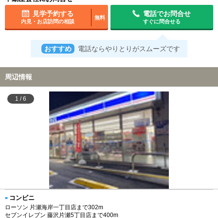
見学予約する
電話でお問合せ
無料
内見・お店訪問の相談
すぐに問合せる
おすすめ
電話ならやりとりがスムーズです
周辺情報
1
/
6
コンビニ
ローソン 片瀬海岸一丁目店まで302m
セブンイレブン 藤沢片瀬5丁目店まで400m