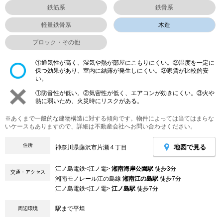
鉄筋系
鉄骨系
軽量鉄骨系
木造
ブロック・その他
①通気性が高く、湿気や熱が部屋にこもりにくい。②湿度を一定に
保つ効果があり、室内に結露が発生しにくい。③家賃が比較的安
い。
①防音性が低い。②気密性が低く、エアコンが効きにくい。③火や
熱に弱いため、火災時にリスクがある。
※あくまで一般的な建物構造に対する傾向です。物件によっては当てはまらな
いケースもありますので、詳細は不動産会社へお問い合わせください。
住所
地図で見る
神奈川県藤沢市片瀬４丁目
江ノ島電鉄<江ノ電>
湘南海岸公園駅
徒歩3分
交通・アクセス
湘南モノレール江の島線
湘南江の島駅
徒歩7分
江ノ島電鉄<江ノ電>
江ノ島駅
徒歩7分
駅まで平坦
周辺環境