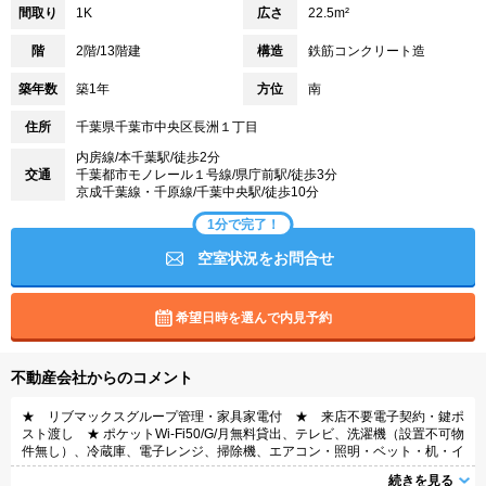
間取り
1K
広さ
22.5m²
階
2階/13階建
構造
鉄筋コンクリート造
築年数
築1年
方位
南
住所
千葉県千葉市中央区長洲１丁目
内房線/本千葉駅/徒歩2分
交通
千葉都市モノレール１号線/県庁前駅/徒歩3分
京成千葉線・千原線/千葉中央駅/徒歩10分
1分で完了！
空室状況をお問合せ
希望日時を選んで内見予約
不動産会社からのコメント
★ リブマックスグループ管理・家具家電付 ★ 来店不要電子契約・鍵ポ
スト渡し ★ ポケットWi-Fi50/G/月無料貸出、テレビ、洗濯機（設置不可物
件無し）、冷蔵庫、電子レンジ、掃除機、エアコン・照明・ベット・机・イ
ス・カーテンなどの家具・家電付き。家具家電撤去相談（実費負担）
続きを見る