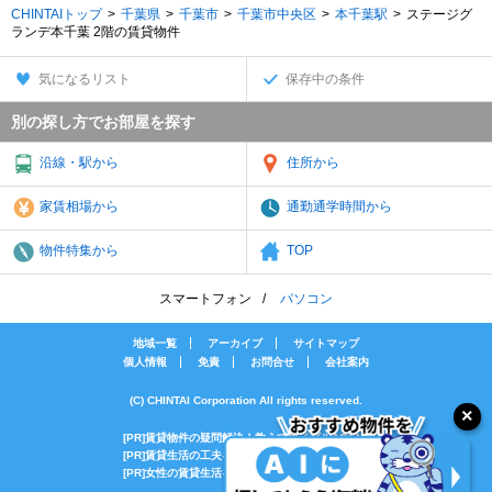
CHINTAIトップ
千葉県
千葉市
千葉市中央区
本千葉駅
ステージグ
ランデ本千葉 2階の賃貸物件
気になるリスト
保存中の条件
別の探し方でお部屋を探す
沿線・駅から
住所から
家賃相場から
通勤通学時間から
物件特集から
TOP
スマートフォン
パソコン
地域一覧
アーカイブ
サイトマップ
個人情報
免責
お問合せ
会社案内
(C) CHINTAI Corporation All rights reserved.
[PR]賃貸物件の疑問解決！教えてエイブルAGENT
[PR]賃貸生活の工夫を紹介！CHINTAI情報局
[PR]女性の賃貸生活を応援！Woman.CHINTAI