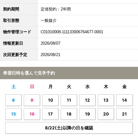
契約期間
定借契約：2年間
取引形態
一般媒介
物件管理コード
C01010008-111133006764677-0001
情報更新日
2026/08/07
次回更新予定
2026/08/21
希望日時を選んで見学予約
土
日
月
火
水
木
金
8
9
10
11
12
13
14
15
16
17
18
19
20
21
8/22(土)以降の日を確認