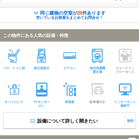
同じ建物の空室が
20
件あります
空いているお部屋をまとめてお問合せ！
この物件にある人気の設備・特徴
バス・トイレ別
独立洗面台
エアコン
室内洗濯機
ウォークイン
置き場
クローゼット
オートロック
TVモニター
角部屋
駐車場付き
インターネット
ホン
接続可
設備について詳しく聞きたい
無料