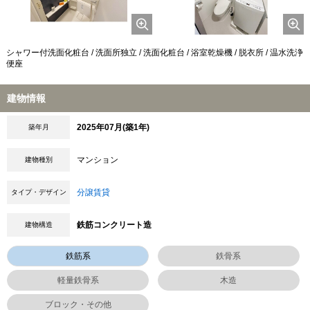
シャワー付洗面化粧台 / 洗面所独立 / 洗面化粧台 / 浴室乾燥機 / 脱衣所 / 温水洗浄
便座
建物情報
2025年07月(築1年)
築年月
マンション
建物種別
分譲賃貸
タイプ・デザイン
鉄筋コンクリート造
建物構造
鉄筋系
鉄骨系
軽量鉄骨系
木造
ブロック・その他