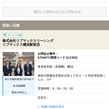
選択した物件をまとめて問合せる
取扱い店舗
株式会社リブマックスリーシング
リブマックス横浜駅前店
お問合せ番号：
6764677(管理コード:211393)
東海道本線（首都圏）/横浜
神奈川県横浜市西区北幸１丁目５－４ 四谷学院第二
仲介手数料家賃の55%以下
ビル ９F
多店舗展開
営業時間：9：00～19：00
開店10年以上
定休日：
店舗の詳細を見る