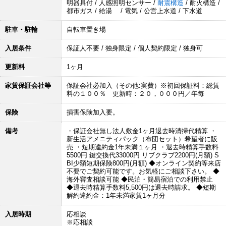
明器具付 / 人感照明センサー /
耐震構造
/ 耐火構造 /
都市ガス / 給湯 / 電気 / 公営上水道 / 下水道
駐車・駐輪
自転車置き場
入居条件
保証人不要 / 独身限定 / 個人契約限定 / 独身可
更新料
1ヶ月
家賃保証会社等
保証会社必加入（その他:実費）※初回保証料：総賃
料の１００％ 更新時：２０，０００円／年毎
保険
損害保険加入要。
備考
・保証会社無し法人敷金1ヶ月退去時清掃代精算 ・
新生活アメニティパック（布団セット）希望者に販
売 ・短期違約金1年未満１ヶ月 ・退去時精算手数料
5500円 鍵交換代33000円 リブクラブ2200円(月額) S
BI少額短期保険800円(月額) ◆オンライン契約等来店
不要でご契約可能です。お気軽にご相談下さい。 ◆
海外審査相談可能 ◆民泊・簡易宿泊での利用禁止
◆退去時精算手数料5,500円は退去時請求。 ◆短期
解約違約金：1年未満家賃1ヶ月分
入居時期
応相談
※応相談