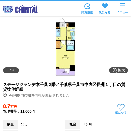
お部屋を探す
閲覧履歴
気になる
メニュー
沿線・駅から
住所から
家賃相場から
通勤通学時間から
物件特集から
拡大
1
/
28
不動産会社から
ステージグランデ本千葉 2階／千葉県千葉市中央区長洲１丁目の賃
TOP
貸物件詳細
5時間以内に物件情報が更新されました
8.7
万円
管理費等：11,000円
気になる
敷金
なし
礼金
1ヶ月