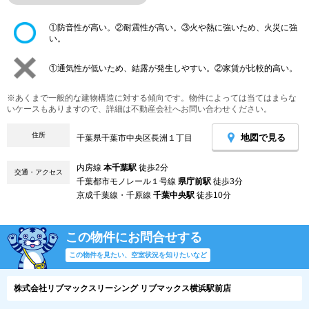
①防音性が高い。②耐震性が高い。③火や熱に強いため、火災に強
い。
①通気性が低いため、結露が発生しやすい。②家賃が比較的高い。
※あくまで一般的な建物構造に対する傾向です。物件によっては当てはまらな
いケースもありますので、詳細は不動産会社へお問い合わせください。
住所
地図で見る
千葉県千葉市中央区長洲１丁目
内房線
本千葉駅
徒歩2分
交通・アクセス
千葉都市モノレール１号線
県庁前駅
徒歩3分
京成千葉線・千原線
千葉中央駅
徒歩10分
この物件にお問合せする
この物件を見たい、空室状況を知りたいなど
株式会社リブマックスリーシング リブマックス横浜駅前店