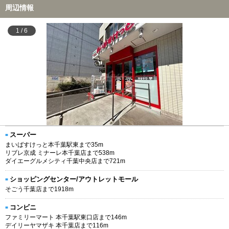
周辺情報
1
/
6
スーパー
まいばすけっと本千葉駅東まで35m
リブレ京成 ミナーレ本千葉店まで538m
ダイエーグルメシティ千葉中央店まで721m
ショッピングセンター/アウトレットモール
そごう千葉店まで1918m
コンビニ
ファミリーマート 本千葉駅東口店まで146m
デイリーヤマザキ 本千葉店まで116m