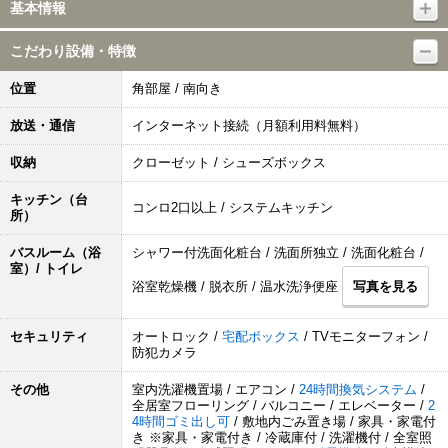
基本情報
こだわり設備・特徴
位置
角部屋 / 南向き
放送・通信
インターネット接続（月額利用料無料）
収納
クローゼット / シューズボックス
キッチン（台
コンロ2口以上 / システムキッチン
所）
バスルーム（浴
シャワー付洗面化粧台 / 洗面所独立 / 洗面化粧台 /
室）/ トイレ
浴室乾燥機 / 脱衣所 / 温水洗浄便座
写真を見る
セキュリティ
オートロック /
宅配ボックス
/ TVモニターフォン /
防犯カメラ
その他
室内洗濯機置場 / エアコン /
24時間換気システム
/
全居室フローリング / バルコニー / エレベーター /
2
4時間ゴミ出し可
/ 敷地内ごみ置き場 / 家具・家電付
き ※家具・家電付き / 冷蔵庫付 / 洗濯機付 / 全室照