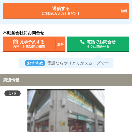
送信する
無料
2 項目のみ入力するだけ！
不動産会社にお問合せ
見学予約する
電話でお問合せ
無料
内見・お店訪問の相談
すぐに問合せる
おすすめ
電話ならやりとりがスムーズです
周辺情報
1
/
6