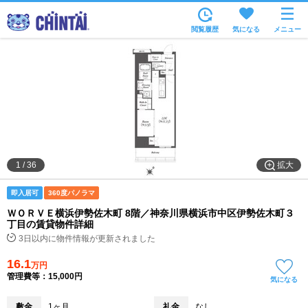
お部屋を探す
閲覧履歴
気になる
メニュー
沿線・駅から
住所から
家賃相場から
通勤通学時間から
物件特集から
拡大
1
/
36
不動産会社から
即入居可
360度パノラマ
TOP
ＷＯＲＶＥ横浜伊勢佐木町 8階／神奈川県横浜市中区伊勢佐木町３
丁目の賃貸物件詳細
3日以内に物件情報が更新されました
16.1
万円
管理費等：15,000円
気になる
敷金
1ヶ月
礼金
なし