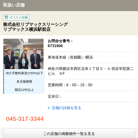
取扱い店舗
株式会社リブマックスリーシング
リブマックス横浜駅前店
お問合せ番号：
6731906
東海道本線（首都圏）/横浜
神奈川県横浜市西区北幸１丁目５－４ 四谷学院第二
仲介手数料家賃の55%以下
ビル ９F
多店舗展開
営業時間：9：00～19：00
開店10年以上
定休日：
店舗の詳細を見る
045-317-3344
この店舗の掲載物件一覧を見る