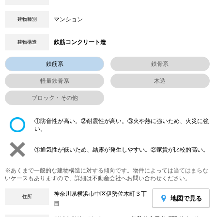
マンション
建物種別
鉄筋コンクリート造
建物構造
鉄筋系
鉄骨系
軽量鉄骨系
木造
ブロック・その他
①防音性が高い。②耐震性が高い。③火や熱に強いため、火災に強
い。
①通気性が低いため、結露が発生しやすい。②家賃が比較的高い。
※あくまで一般的な建物構造に対する傾向です。物件によっては当てはまらな
いケースもありますので、詳細は不動産会社へお問い合わせください。
神奈川県横浜市中区伊勢佐木町３丁
住所
地図で見る
目