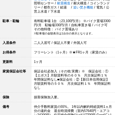
照明センサー /
耐震構造
/ 耐火構造 / コインランド
リー / 都市ガス / 給湯 /
追い焚き機能
/ 電気 / 公
営上水道 / 下水道
駐車・駐輪
有料駐車場 1台 （23,100円/月） ※バイク置場3300
円/月 駐輪場330円/月 / 自転車置き場 / バイク可
その他特徴： バイク置場あり
※駐車場の金額表示は1台分の表示となります。
入居条件
二人入居可 / 保証人不要 / 外国人可
お得条件
フリーレント（1ヶ月）※★FR1ヶ月（家賃のみ）
更新料
1ヶ月
家賃保証会社等
保証会社必加入（その他:実費）※ 保証会社：①
【エポス】月額賃料等の６０％ 月次保証料１％
年間保証料なし■保証会社：②【新日本信用保証】
月額賃料等の５０％ 月次保証料１％ 年間保証料
なし
保険
損害保険加入要。
備考
仲介手数料家賃の55%。 1年以内解約時総賃料1ヵ月
分の違約金 退去時清掃費（室内57640円・エアコ
ン24200円） 住宅総合保険(ﾌﾚｯｸｽ)7700円 Goodﾌﾟﾚﾐ