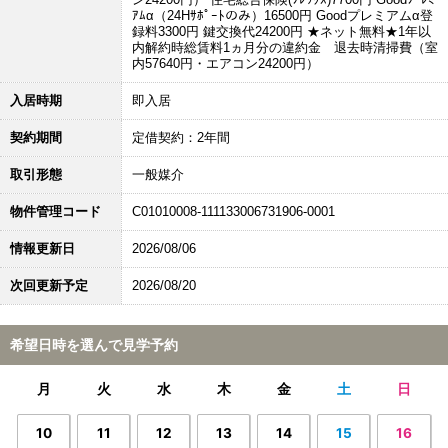
ｱﾑα（24Hｻﾎﾟｰﾄのみ）16500円 Goodプレミアムα登
録料3300円 鍵交換代24200円 ★ネット無料★1年以
内解約時総賃料1ヵ月分の違約金 退去時清掃費（室
内57640円・エアコン24200円）
入居時期
即入居
契約期間
定借契約：2年間
取引形態
一般媒介
物件管理コード
C01010008-111133006731906-0001
情報更新日
2026/08/06
次回更新予定
2026/08/20
希望日時を選んで見学予約
月
火
水
木
金
土
日
10
11
12
13
14
15
16