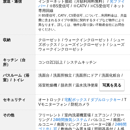
放送・通信
インターネット接続（月額利用料無料） /
光ファイ
バー
/ ※BS受信可 / ※CATV / ※CS受信可 / ネット
専用回線
※ BS受信可 , CATV , CS受信可 , について…利用料金は、共益
費に含まれるタイプや個別に契約するタイプなど物件により
異なります。詳しくは、物件お取り扱い不動産会社にお問合
せください。
収納
クローゼット / ウォークインクローゼット / シュー
ズボックス / シューズインクローゼット / シューズ
ウォークインクローゼット
キッチン（台
コンロ2口以上 / システムキッチン
所）
バスルーム（浴
洗面台 / 洗面所独立 / 洗面所にドア / 洗面化粧台 /
室）/ トイレ
浴室乾燥機 / 脱衣所 / 温水洗浄便座
写真を見る
セキュリティ
オートロック /
宅配ボックス
/
ダブルロックキー
/ T
Vモニターフォン / 防犯カメラ
その他
フリーレント / 室内洗濯機置場 / エアコン / フロー
リング /
24時間換気システム
/ バルコニー / 南面バ
ルコニー / 南面リビング / エレベーター2基 /
24時間
ゴミ出し可
/ 敷地内ごみ置き場 / 照明器具付 / 人感