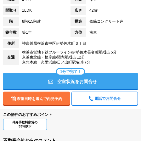
間取り
1LDK
広さ
42m²
階
8階/15階建
構造
鉄筋コンクリート造
築年数
築1年
方位
南東
住所
神奈川県横浜市中区伊勢佐木町３丁目
横浜市営地下鉄ブルーライン/伊勢佐木長者町駅/徒歩5分
交通
京浜東北線・根岸線/関内駅/徒歩12分
京急本線・久里浜線/日ノ出町駅/徒歩7分
1分で完了！
空室状況をお問合せ
電話でお問合せ
希望日時を選んで内見予約
この物件のおすすめポイント
仲介手数料家賃の
55%以下
不動産会社からのコメント