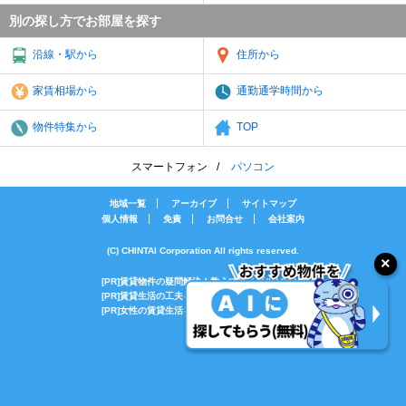
別の探し方でお部屋を探す
沿線・駅から
住所から
家賃相場から
通勤通学時間から
物件特集から
TOP
スマートフォン
パソコン
地域一覧
アーカイブ
サイトマップ
個人情報
免責
お問合せ
会社案内
(C) CHINTAI Corporation All rights reserved.
[PR]賃貸物件の疑問解決！教えてエイブルAGENT
[PR]賃貸生活の工夫を紹介！CHINTAI情報局
[PR]女性の賃貸生活を応援！Woman.CHINTAI