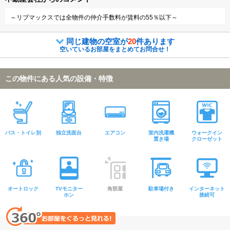
～リブマックスでは全物件の仲介手数料が賃料の55％以下～
同じ建物の空室が
20
件あります
空いているお部屋をまとめてお問合せ！
この物件にある人気の設備・特徴
バス・トイレ別
独立洗面台
エアコン
室内洗濯機
ウォークイン
置き場
クローゼット
オートロック
TVモニター
角部屋
駐車場付き
インターネット
ホン
接続可