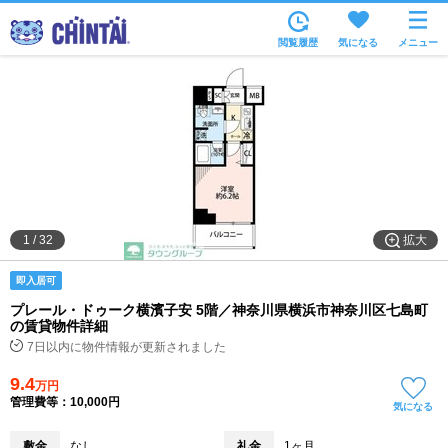
お部屋を探す
閲覧履歴
気になる
メニュー
沿線・駅から
住所から
家賃相場から
通勤通学時間から
物件特集から
拡大
1
/
32
不動産会社から
即入居可
TOP
プレール・ドゥーク横濱子安 5階／神奈川県横浜市神奈川区七島町
の賃貸物件詳細
7日以内に物件情報が更新されました
9.4
万円
管理費等：10,000円
気になる
敷金
なし
礼金
1ヶ月