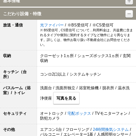
基本情報
こだわり設備・特徴
放送・通信
光ファイバー
/ ※BS受信可 / ※CS受信可
※ BS受信可 , CS受信可 について…利用料金は、共益費に含ま
れるタイプや個別に契約するタイプなど物件により異なりま
す。詳しくは、物件お取り扱い不動産会社にお問合せくださ
い。
収納
クローゼット1ヵ所 / シューズボックス1ヵ所 / 玄関
収納
キッチン（台
コンロ2口以上 / システムキッチン
所）
バスルーム（浴
洗面台 / 洗面所独立 / 浴室乾燥機 / 脱衣所 / 温水洗
室）/ トイレ
浄便座
写真を見る
セキュリティ
オートロック /
宅配ボックス
/ TVモニターフォン /
防犯カメラ
その他
エアコン1台 / フローリング /
24時間換気システム
/
バルコニー / エレベーター1基 / 人感照明センサー /