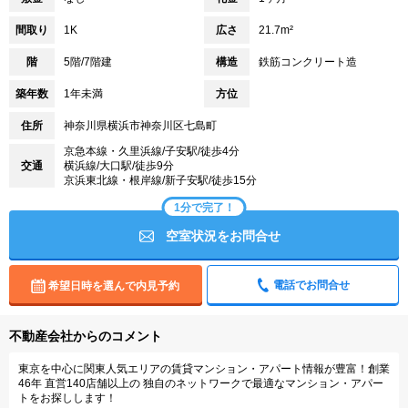
間取り
1K
広さ
21.7m²
階
5階/7階建
構造
鉄筋コンクリート造
築年数
1年未満
方位
住所
神奈川県横浜市神奈川区七島町
京急本線・久里浜線/子安駅/徒歩4分
交通
横浜線/大口駅/徒歩9分
京浜東北線・根岸線/新子安駅/徒歩15分
1分で完了！
空室状況をお問合せ
電話でお問合せ
希望日時を選んで内見予約
不動産会社からのコメント
東京を中心に関東人気エリアの賃貸マンション・アパート情報が豊富！創業
46年 直営140店舗以上の 独自のネットワークで最適なマンション・アパー
トをお探しします！