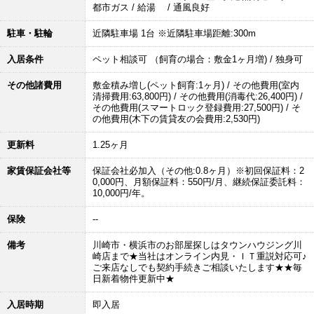
都市ガス / 給湯 / 通風良好
駐車・駐輪
近隣駐車場 1台 ※近隣駐車場距離:300m
入居条件
ペット相談可 （飼育の場合：敷金1ヶ月増) / 独身可
その他諸費用
敷金積み増し(ペット飼育:1ヶ月) / その他費用(室内
清掃費用:63,800円) / その他費用(消毒代:26,400円) /
その他費用(スマートロック登録費用:27,500円) / そ
の他費用(木下の賃貸友の会費用:2,530円)
更新料
1.25ヶ月
家賃保証会社等
保証会社必加入（その他:0.8ヶ月）※初回保証料：2
0,000円、月額保証料：550円/月、継続保証委託料：
10,000円/年。
保険
--
備考
川崎市・横浜市のお部屋探しはタウンハウジング川
崎店まで★当社はオンライン内見・ＩＴ重説対応可♪
ご来店なしでも契約手続きご相談いたします★★毎
日新着物件更新中★
入居時期
即入居