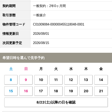
契約期間
一般契約：2年0ヶ月間
取引形態
一般媒介
物件管理コード
C01009084-000000455118048-0001
情報更新日
2026/08/01
次回更新予定
2026/08/15
希望日時を選んで見学予約
土
日
月
火
水
木
金
8
9
10
11
12
13
14
15
16
17
18
19
20
21
8/22(土)以降の日を確認