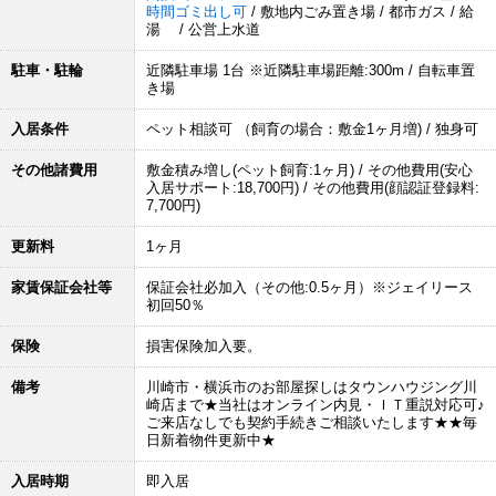
時間ゴミ出し可
/ 敷地内ごみ置き場 / 都市ガス / 給
湯 / 公営上水道
駐車・駐輪
近隣駐車場 1台 ※近隣駐車場距離:300m / 自転車置
き場
入居条件
ペット相談可 （飼育の場合：敷金1ヶ月増) / 独身可
その他諸費用
敷金積み増し(ペット飼育:1ヶ月) / その他費用(安心
入居サポート:18,700円) / その他費用(顔認証登録料:
7,700円)
更新料
1ヶ月
家賃保証会社等
保証会社必加入（その他:0.5ヶ月）※ジェイリース
初回50％
保険
損害保険加入要。
備考
川崎市・横浜市のお部屋探しはタウンハウジング川
崎店まで★当社はオンライン内見・ＩＴ重説対応可♪
ご来店なしでも契約手続きご相談いたします★★毎
日新着物件更新中★
入居時期
即入居