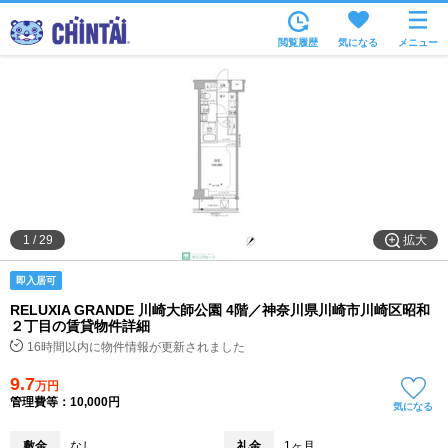
お部屋を探す
閲覧履歴
気になる
メニュー
沿線・駅から
住所から
家賃相場から
通勤通学時間から
物件特集から
拡大
1
/
29
不動産会社から
即入居可
TOP
RELUXIA GRANDE 川崎大師公園 4階／神奈川県川崎市川崎区昭和
２丁目の賃貸物件詳細
16時間以内に物件情報が更新されました
9.7
万円
管理費等：10,000円
気になる
敷金
なし
礼金
1ヶ月