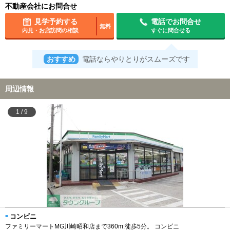
不動産会社にお問合せ
見学予約する
電話でお問合せ
無料
内見・お店訪問の相談
すぐに問合せる
おすすめ
電話ならやりとりがスムーズです
周辺情報
1
/
9
コンビニ
ファミリーマートMG川崎昭和店まで360m:徒歩5分。 コンビニ