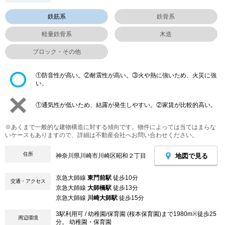
鉄筋系
鉄骨系
軽量鉄骨系
木造
ブロック・その他
①防音性が高い。②耐震性が高い。③火や熱に強いため、火災に強
い。
①通気性が低いため、結露が発生しやすい。②家賃が比較的高い。
※あくまで一般的な建物構造に対する傾向です。物件によっては当てはまらな
いケースもありますので、詳細は不動産会社へお問い合わせください。
住所
地図で見る
神奈川県川崎市川崎区昭和２丁目
京急大師線
東門前駅
徒歩10分
交通・アクセス
京急大師線
大師橋駅
徒歩13分
京急大師線
川崎大師駅
徒歩15分
3駅利用可 / 幼稚園/保育園 (桜本保育園)まで1980m※徒歩25
周辺環境
分。 幼稚園・保育園