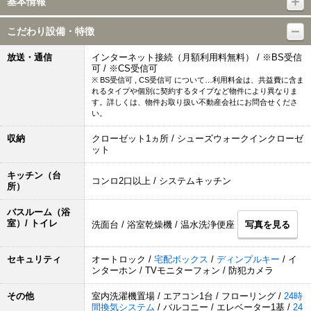
基本情報
こだわり設備・特徴
放送・通信
インターネット接続（月額利用料無料） / ※BS受信
可 / ※CS受信可
※ BS受信可 , CS受信可 について…利用料金は、共益費に含ま
れるタイプや個別に契約するタイプなど物件により異なりま
す。詳しくは、物件お取り扱い不動産会社にお問合せくださ
い。
収納
クローゼット1ヵ所 / シューズウォークインクローゼ
ット
キッチン（台
コンロ2口以上 / システムキッチン
所）
バスルーム（浴
室）/ トイレ
洗面台 / 浴室乾燥機 / 温水洗浄便座
写真を見る
セキュリティ
オートロック /
宅配ボックス
/
ディンプルキー
/ イ
ンターホン / TVモニターフォン / 防犯カメラ
その他
室内洗濯機置場 / エアコン1台 / フローリング /
24時
間換気システム
/ バルコニー / エレベーター1基 /
24