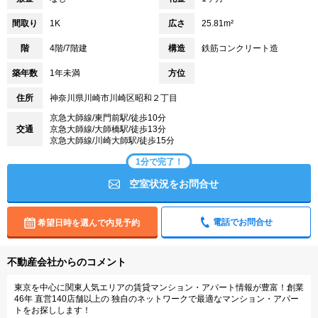
間取り
1K
広さ
25.81m²
階
4階/7階建
構造
鉄筋コンクリート造
築年数
1年未満
方位
住所
神奈川県川崎市川崎区昭和２丁目
京急大師線/東門前駅/徒歩10分
交通
京急大師線/大師橋駅/徒歩13分
京急大師線/川崎大師駅/徒歩15分
1分で完了！
空室状況をお問合せ
電話でお問合せ
希望日時を選んで内見予約
不動産会社からのコメント
東京を中心に関東人気エリアの賃貸マンション・アパート情報が豊富！創業
46年 直営140店舗以上の 独自のネットワークで最適なマンション・アパー
トをお探しします！