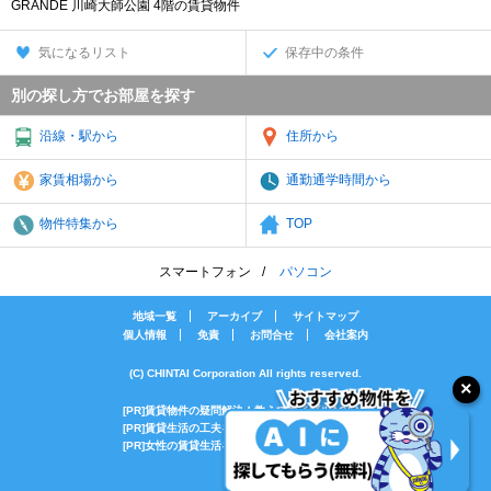
GRANDE 川崎大師公園 4階の賃貸物件
気になるリスト
保存中の条件
別の探し方でお部屋を探す
沿線・駅から
住所から
家賃相場から
通勤通学時間から
物件特集から
TOP
スマートフォン
パソコン
地域一覧
アーカイブ
サイトマップ
個人情報
免責
お問合せ
会社案内
(C) CHINTAI Corporation All rights reserved.
[PR]賃貸物件の疑問解決！教えてエイブルAGENT
[PR]賃貸生活の工夫を紹介！CHINTAI情報局
[PR]女性の賃貸生活を応援！Woman.CHINTAI