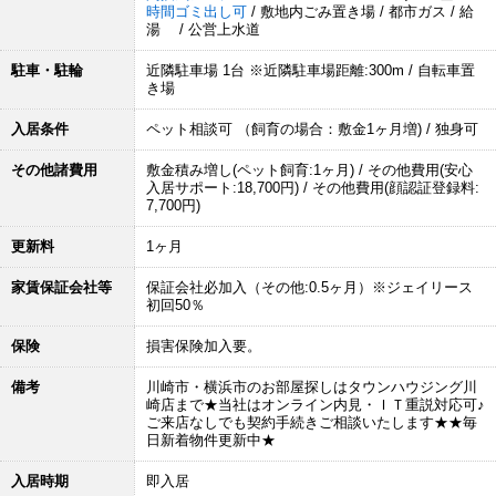
時間ゴミ出し可
/ 敷地内ごみ置き場 / 都市ガス / 給
湯 / 公営上水道
駐車・駐輪
近隣駐車場 1台 ※近隣駐車場距離:300m / 自転車置
き場
入居条件
ペット相談可 （飼育の場合：敷金1ヶ月増) / 独身可
その他諸費用
敷金積み増し(ペット飼育:1ヶ月) / その他費用(安心
入居サポート:18,700円) / その他費用(顔認証登録料:
7,700円)
更新料
1ヶ月
家賃保証会社等
保証会社必加入（その他:0.5ヶ月）※ジェイリース
初回50％
保険
損害保険加入要。
備考
川崎市・横浜市のお部屋探しはタウンハウジング川
崎店まで★当社はオンライン内見・ＩＴ重説対応可♪
ご来店なしでも契約手続きご相談いたします★★毎
日新着物件更新中★
入居時期
即入居