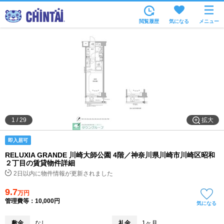
お部屋を探す
閲覧履歴
気になる
メニュー
沿線・駅から
住所から
家賃相場から
通勤通学時間から
物件特集から
拡大
1
/
29
不動産会社から
即入居可
TOP
RELUXIA GRANDE 川崎大師公園 4階／神奈川県川崎市川崎区昭和
２丁目の賃貸物件詳細
2日以内に物件情報が更新されました
9.7
万円
管理費等：10,000円
気になる
敷金
なし
礼金
1ヶ月