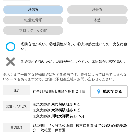
鉄筋系
鉄骨系
軽量鉄骨系
木造
ブロック・その他
①防音性が高い。②耐震性が高い。③火や熱に強いため、火災に強
い。
①通気性が低いため、結露が発生しやすい。②家賃が比較的高い。
※あくまで一般的な建物構造に対する傾向です。物件によっては当てはまらな
いケースもありますので、詳細は不動産会社へお問い合わせください。
住所
地図で見る
神奈川県川崎市川崎区昭和２丁目
京急大師線
東門前駅
徒歩10分
交通・アクセス
京急大師線
大師橋駅
徒歩13分
京急大師線
川崎大師駅
徒歩15分
3駅利用可 / 幼稚園/保育園 (桜本保育園)まで1980m※徒歩25
周辺環境
分。 幼稚園・保育園