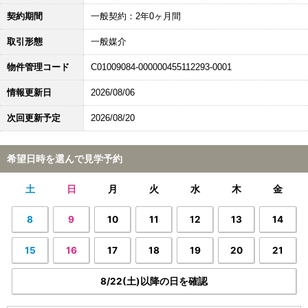
契約期間
一般契約：2年0ヶ月間
取引形態
一般媒介
物件管理コード
C01009084-000000455112293-0001
情報更新日
2026/08/06
次回更新予定
2026/08/20
希望日時を選んで見学予約
土
日
月
火
水
木
金
8
9
10
11
12
13
14
15
16
17
18
19
20
21
8/22(土)以降の日を確認