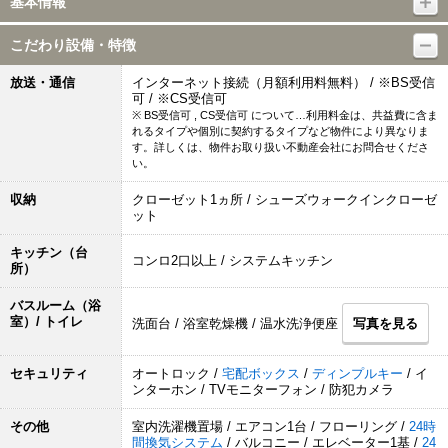
基本情報
こだわり設備・特徴
放送・通信
インターネット接続（月額利用料無料） / ※BS受信
可 / ※CS受信可
※ BS受信可 , CS受信可 について…利用料金は、共益費に含ま
れるタイプや個別に契約するタイプなど物件により異なりま
す。詳しくは、物件お取り扱い不動産会社にお問合せくださ
い。
収納
クローゼット1ヵ所 / シューズウォークインクローゼ
ット
キッチン（台
コンロ2口以上 / システムキッチン
所）
バスルーム（浴
室）/ トイレ
洗面台 / 浴室乾燥機 / 温水洗浄便座
写真を見る
セキュリティ
オートロック /
宅配ボックス
/
ディンプルキー
/ イ
ンターホン / TVモニターフォン / 防犯カメラ
その他
室内洗濯機置場 / エアコン1台 / フローリング /
24時
間換気システム
/ バルコニー / エレベーター1基 /
24