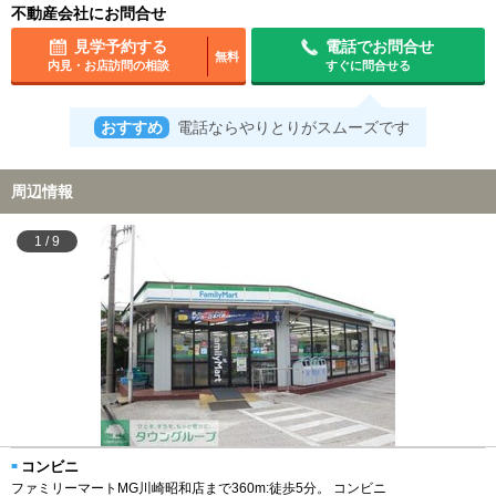
不動産会社にお問合せ
見学予約する
電話でお問合せ
無料
内見・お店訪問の相談
すぐに問合せる
おすすめ
電話ならやりとりがスムーズです
周辺情報
1
/
9
コンビニ
ファミリーマートMG川崎昭和店まで360m:徒歩5分。 コンビニ