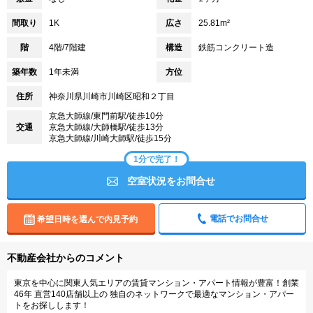
間取り
1K
広さ
25.81m²
階
4階/7階建
構造
鉄筋コンクリート造
築年数
1年未満
方位
住所
神奈川県川崎市川崎区昭和２丁目
京急大師線/東門前駅/徒歩10分
交通
京急大師線/大師橋駅/徒歩13分
京急大師線/川崎大師駅/徒歩15分
1分で完了！
空室状況をお問合せ
電話でお問合せ
希望日時を選んで内見予約
不動産会社からのコメント
東京を中心に関東人気エリアの賃貸マンション・アパート情報が豊富！創業
46年 直営140店舗以上の 独自のネットワークで最適なマンション・アパー
トをお探しします！