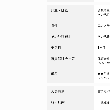
駐車・駐輪
近隣駐車場
その他特
条件
二人入
その他諸費用
その他費用
更新料
1ヶ月
家賃保証会社等
保証会社
40％・年1
備考
★★明る
ウンハウ
入居時期
空予定 (
取引形態
一般媒介