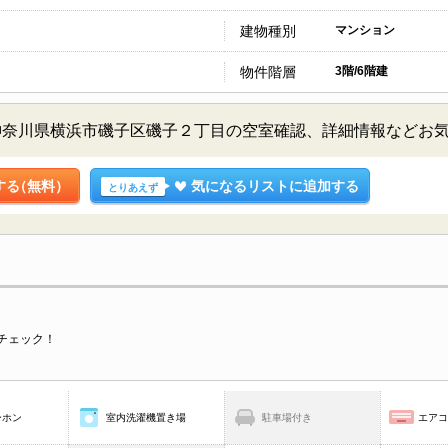
建物種別
マンション
物件階層
3階/6階建
神奈川県横浜市磯子区磯子２丁目の空室確認、詳細情報などお
する
（無料）
気になるリストに追加する
とりあえず
チェック！
ーホン
室内洗濯機置き場
駐車場付き
エア