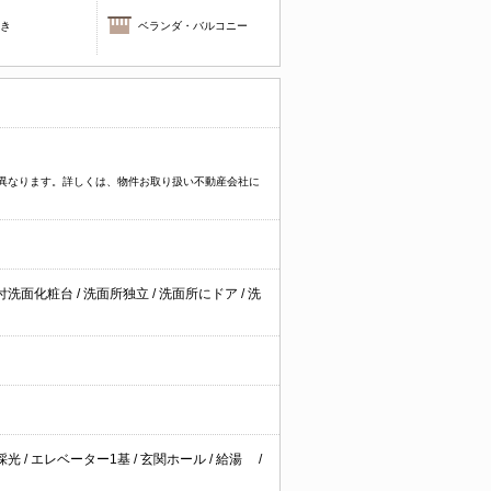
焚き
ベランダ・バルコニー
より異なります。詳しくは、物件お取り扱い不動産会社に
付洗面化粧台
/
洗面所独立
/
洗面所にドア
/
洗
採光
/
エレベーター1基
/
玄関ホール
/
給湯
/