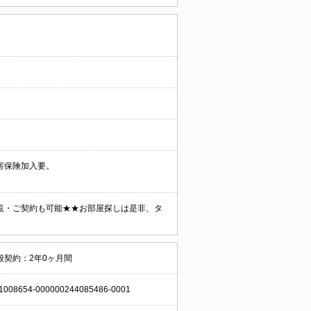
害保険加入要。
覧・ご契約も可能★★お部屋探しは是非、タ
般契約：2年0ヶ月間
1008654-000000244085486-0001