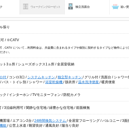
ク
ウォークインクローゼット
独立洗面台
追い
ル張り
信可
/
※CATV
信可 , CATV について…利用料金は、共益費に含まれるタイプや個別に契約するタイプなど物件に
ださい。
ット3ヵ所
/
シューズボックス1ヵ所
/
全居室収納
ロ付
/
コンロ3口
/
システムキッチン
/
独立型キッチン
/
グリル付
/
洗面台
/
シャワー
台
/
バス・トイレ別
/
シャワー
/
浴室乾燥機
/
脱衣所
/
温水洗浄便座
/
暖房便座
ック
/
インターホン
/
TVモニターフォン
/
防犯カメラ
可
/
3沿線利用可
/
閑静な住宅地
/
緑豊かな住宅地
/
前面棟無
機置場
/
エアコン2台
/
24時間換気システム
/
全居室フローリング
/
バルコニー
/
3面
機能
/
公営上水道
/
眺望良好
/
通風良好
/
陽当り良好