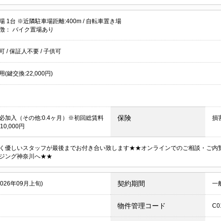
 1台 ※近隣駐車場距離:400m /
自転車置き場
徴：
バイク置場あり
居可
/
保証人不要
/
子供可
(鍵交換:22,000円)
保険
必加入（その他:0.4ヶ月）※初回総賃料
損
0,000円
く優しいスタッフが最後までお付き合い致します★★オンラインでのご相談・ご内
ジング神奈川へ★★
契約期間
2026年09月上旬)
一
物件管理コード
C0