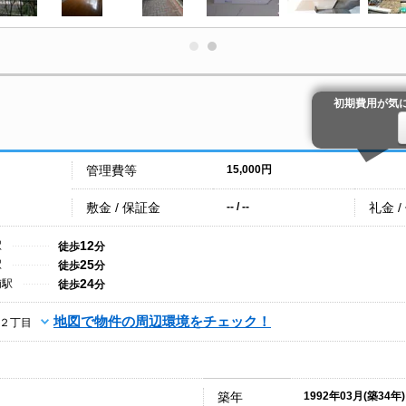
初期費用が気
管理費等
15,000円
敷金 / 保証金
礼金 /
-- / --
12
駅
徒歩
分
25
駅
徒歩
分
24
浦駅
徒歩
分
地図で物件の周辺環境をチェック！
２丁目
築年
1992年03月(築34年)