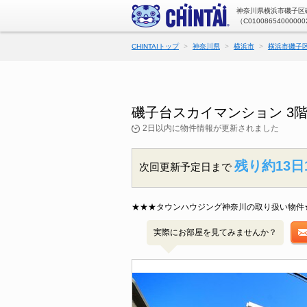
神奈川県横浜市磯子区磯
（C01008654000000
CHINTAIトップ
神奈川県
横浜市
横浜市磯子
磯子台スカイマンション 3
2日以内に物件情報が更新されました
残り約13日
次回更新予定日まで
★★★タウンハウジング神奈川の取り扱い物件
実際にお部屋を見てみませんか？