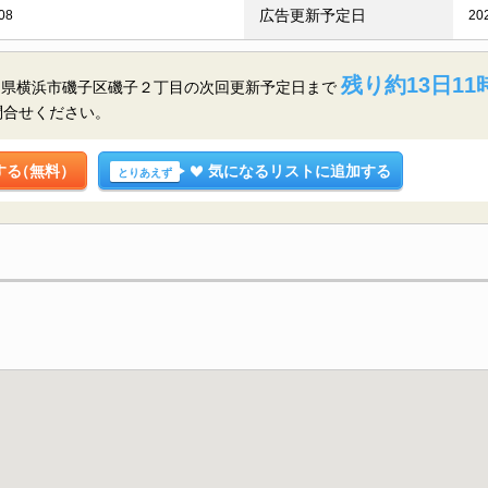
広告更新予定日
08
20
残り約13日11
川県横浜市磯子区磯子２丁目の
次回更新予定日まで
問合せください。
する
（無料）
気になるリストに追加する
とりあえず