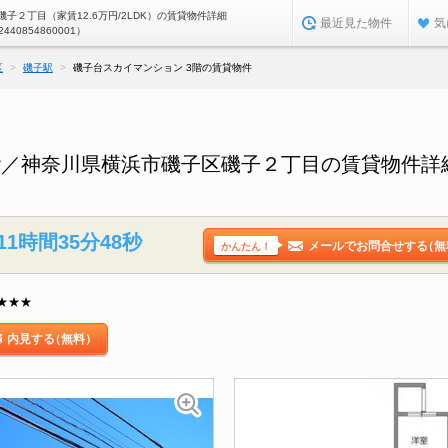
子２丁目（家賃12.6万円/2LDK）の賃貸物件詳細
最近見た物件
気
2440854860001）
区
磯子駅
磯子台スカイマンション 3階の賃貸物件
階／神奈川県横浜市磯子区磯子２丁目の賃貸物件詳
11時間35分47秒
メールでお問合せする
（無
かんたん！
★★★
内見する
（無料）