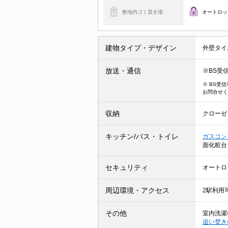
敷地内ゴミ置き場
オートロッ
建物タイプ・デザイン
外壁タイ
放送・通信
※BS受
※ BS受
お問合せく
収納
クローゼ
キッチン/バス・トイレ
ガスコン
面化粧
セキュリティ
オートロ
周辺環境・アクセス
2駅利用
その他
室内洗濯
追い焚き