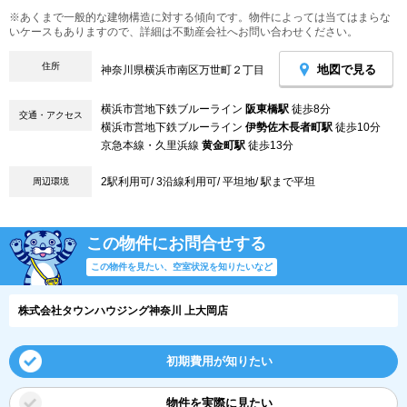
※あくまで一般的な建物構造に対する傾向です。物件によっては当てはまらな
いケースもありますので、詳細は不動産会社へお問い合わせください。
住所
地図で見る
神奈川県横浜市南区万世町２丁目
横浜市営地下鉄ブルーライン
阪東橋駅
徒歩8分
交通・アクセス
横浜市営地下鉄ブルーライン
伊勢佐木長者町駅
徒歩10分
京急本線・久里浜線
黄金町駅
徒歩13分
2駅利用可/ 3沿線利用可/ 平坦地/ 駅まで平坦
周辺環境
この物件にお問合せする
この物件を見たい、空室状況を知りたいなど
株式会社タウンハウジング神奈川 上大岡店
初期費用が知りたい
物件を実際に見たい