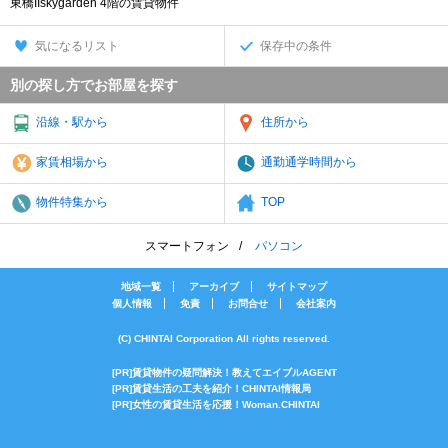
東橋IIskygarden 4階の賃貸物件
気になるリスト
保存中の条件
別の探し方でお部屋を探す
沿線・駅から
住所から
家賃相場から
通勤通学時間から
物件特集から
TOP
スマートフォン
パソコン
地域一覧
アーカイブ
サイトマップ
個人情報
免責
お問合せ
会社案内
(C) CHINTAI Corporation All rights reserved.
[PR]賃貸物件の疑問解決！教えてエイブルAGENT
[PR]賃貸生活の工夫を紹介！CHINTAI情報局
[PR]女性の賃貸生活を応援！Woman.CHINTAI