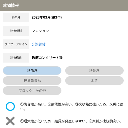
建物情報
2023年03月(築3年)
築年月
マンション
建物種別
分譲賃貸
タイプ・デザイン
鉄筋コンクリート造
建物構造
鉄筋系
鉄骨系
軽量鉄骨系
木造
ブロック・その他
①防音性が高い。②耐震性が高い。③火や熱に強いため、火災に強
い。
①通気性が低いため、結露が発生しやすい。②家賃が比較的高い。