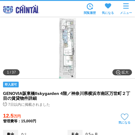
お部屋を探す
閲覧履歴
気になる
メニュー
沿線・駅から
住所から
家賃相場から
通勤通学時間から
物件特集から
拡大
1
/
37
不動産会社から
即入居可
TOP
GENOVIA阪東橋IIskygarden 4階／神奈川県横浜市南区万世町２丁
目の賃貸物件詳細
7日以内に掲載されました
12.5
万円
管理費等：15,000円
気になる
敷金
なし
礼金
0.5ヶ月