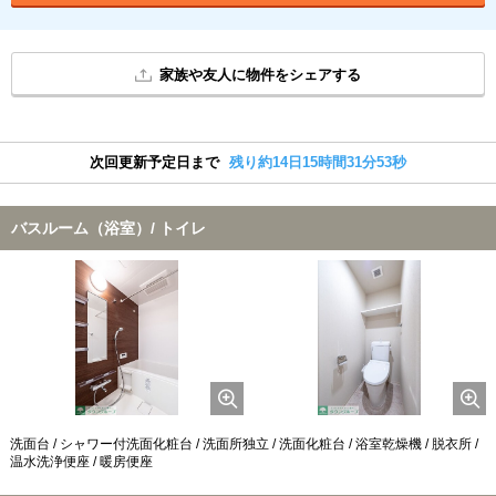
家族や友人に物件をシェアする
次回更新予定日まで
残り約14日15時間31分52秒
バスルーム（浴室）/ トイレ
洗面台 / シャワー付洗面化粧台 / 洗面所独立 / 洗面化粧台 / 浴室乾燥機 / 脱衣所 /
温水洗浄便座 / 暖房便座