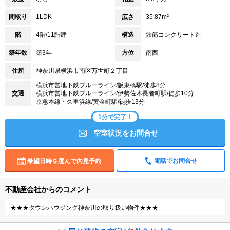
間取り
1LDK
広さ
35.87m²
階
4階/11階建
構造
鉄筋コンクリート造
築年数
築3年
方位
南西
住所
神奈川県横浜市南区万世町２丁目
横浜市営地下鉄ブルーライン/阪東橋駅/徒歩8分
交通
横浜市営地下鉄ブルーライン/伊勢佐木長者町駅/徒歩10分
京急本線・久里浜線/黄金町駅/徒歩13分
1分で完了！
空室状況をお問合せ
電話でお問合せ
希望日時を選んで内見予約
不動産会社からのコメント
★★★タウンハウジング神奈川の取り扱い物件★★★