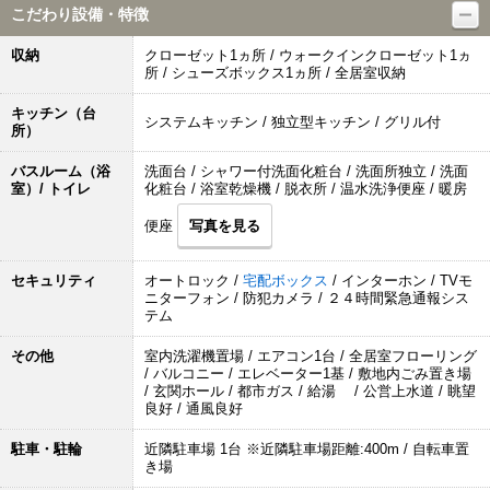
こだわり設備・特徴
収納
クローゼット1ヵ所 / ウォークインクローゼット1ヵ
所 / シューズボックス1ヵ所 / 全居室収納
キッチン（台
システムキッチン / 独立型キッチン / グリル付
所）
バスルーム（浴
洗面台 / シャワー付洗面化粧台 / 洗面所独立 / 洗面
室）/ トイレ
化粧台 / 浴室乾燥機 / 脱衣所 / 温水洗浄便座 / 暖房
便座
写真を見る
セキュリティ
オートロック /
宅配ボックス
/ インターホン / TVモ
ニターフォン / 防犯カメラ / ２４時間緊急通報シス
テム
その他
室内洗濯機置場 / エアコン1台 / 全居室フローリング
/ バルコニー / エレベーター1基 / 敷地内ごみ置き場
/ 玄関ホール / 都市ガス / 給湯 / 公営上水道 / 眺望
良好 / 通風良好
駐車・駐輪
近隣駐車場 1台 ※近隣駐車場距離:400m / 自転車置
き場