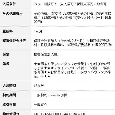
入居条件
ペット相談可 / 二人入居可 / 保証人不要 / 独身可
その他諸費用
その他費用(鍵交換:33,000円) / その他費用(室内清掃
費用:71,500円) / その他費用(安心入居サポート:16,5
00円)
更新料
1ヶ月
家賃保証会社等
保証会社必加入（その他:0.5ヶ月）※初回保証委託
料：月額賃料の50％、継続保証委託料：15,000円/年
保険
損害保険加入要。
備考
★★明るく優しいスタッフが最後までお付き合い致
します★★オンラインでのご相談・ご内覧・ご契約
も可能★★お部屋探しは是非、タウンハウジング神
奈川へ★★
入居時期
即入居
契約期間
一般契約：2年0ヶ月間
取引形態
一般媒介
物件管理コード
C01008654-000000244085346-0001