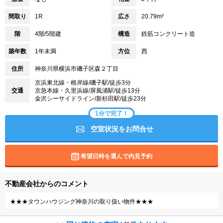
間取り
1R
広さ
20.79m²
階
4階/5階建
構造
鉄筋コンクリート造
築年数
1年未満
方位
西
住所
神奈川県横浜市磯子区森２丁目
京浜東北線・根岸線/磯子駅/徒歩3分
交通
京急本線・久里浜線/屏風浦駅/徒歩13分
金沢シーサイドライン/新杉田駅/徒歩23分
1分で完了！
空室状況をお問合せ
希望日時を選んで内見予約
不動産会社からのコメント
★★★タウンハウジング神奈川の取り扱い物件★★★