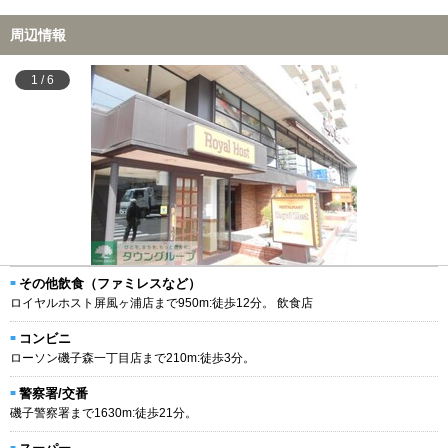
周辺情報
1
/
6
その他飲食（ファミレスなど）
ロイヤルホスト屏風ヶ浦店まで950m:徒歩12分。 飲食店
コンビニ
ローソン磯子森一丁目店まで210m:徒歩3分。
警察署/交番
磯子警察署まで1630m:徒歩21分。