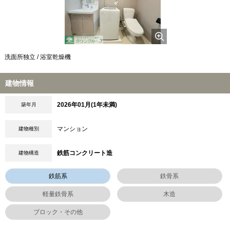
洗面所独立 / 浴室乾燥機
建物情報
2026年01月(1年未満)
築年月
マンション
建物種別
鉄筋コンクリート造
建物構造
鉄筋系
鉄骨系
軽量鉄骨系
木造
ブロック・その他