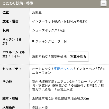
こだわり設備・特徴
位置
角部屋
放送・通信
インターネット接続（月額利用料無料）
収納
シューズボックス1ヵ所
キッチン（台
IHクッキングヒーター付
所）
バスルーム（浴
室）/ トイレ
洗面所独立 / 浴室乾燥機
写真を見る
セキュリティ
オートロック /
宅配ボックス
/ インターホン / TVモ
ニターフォン
その他
室内洗濯機置場 / エアコン1台 / フローリング / 家
具・家電付き ※家電のみ / 冷蔵庫付 / 照明1台 / 都
市ガス / 給湯 / 公営上水道
駐車・駐輪
近隣駐車場 1台 ※近隣駐車場距離:300m
入居条件
保証人不要