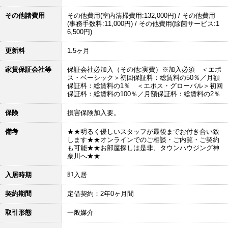
その他諸費用
その他費用(室内清掃費用:132,000円) / その他費用
(事務手数料:11,000円) / その他費用(除菌サービス:1
6,500円)
更新料
1.5ヶ月
家賃保証会社等
保証会社必加入（その他:実費）※加入必須 ＜エポ
ス・ベーシック＞初回保証料：総賃料の50％／月額
保証料：総賃料の1％ ＜エポス・グローバル＞初回
保証料：総賃料の100％／月額保証料：総賃料の2％
保険
損害保険加入要。
備考
★★明るく優しいスタッフが最後までお付き合い致
します★★オンラインでのご相談・ご内覧・ご契約
も可能★★お部屋探しは是非、タウンハウジング神
奈川へ★★
入居時期
即入居
契約期間
定借契約：2年0ヶ月間
取引形態
一般媒介