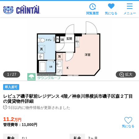
お部屋を探す
閲覧履歴
気になる
メニュー
沿線・駅から
住所から
家賃相場から
通勤通学時間から
物件特集から
拡大
1
/
27
不動産会社から
即入居可
TOP
レピュア磯子駅前レジデンス 4階／神奈川県横浜市磯子区森２丁目
の賃貸物件詳細
5日以内に物件情報が更新されました
11.2
万円
管理費等：11,000円
気になる
敷金
なし
礼金
2ヶ月