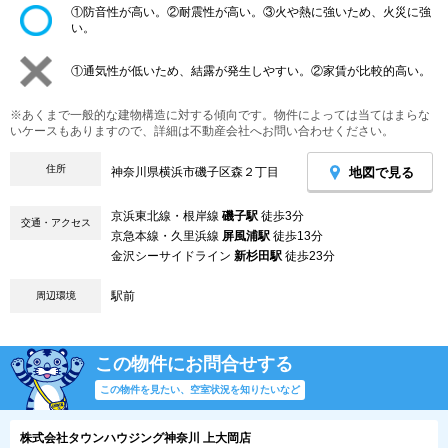
①防音性が高い。②耐震性が高い。③火や熱に強いため、火災に強
い。
①通気性が低いため、結露が発生しやすい。②家賃が比較的高い。
※あくまで一般的な建物構造に対する傾向です。物件によっては当てはまらな
いケースもありますので、詳細は不動産会社へお問い合わせください。
住所
地図で見る
神奈川県横浜市磯子区森２丁目
京浜東北線・根岸線
磯子駅
徒歩3分
交通・アクセス
京急本線・久里浜線
屏風浦駅
徒歩13分
金沢シーサイドライン
新杉田駅
徒歩23分
駅前
周辺環境
この物件にお問合せする
この物件を見たい、空室状況を知りたいなど
株式会社タウンハウジング神奈川 上大岡店