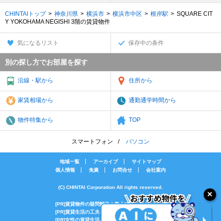
CHINTAIトップ
神奈川県
横浜市
横浜市中区
根岸駅
SQUARE CIT
Y YOKOHAMA NEGISHI 3階の賃貸物件
気になるリスト
保存中の条件
別の探し方でお部屋を探す
沿線・駅から
住所から
家賃相場から
通勤通学時間から
物件特集から
TOP
スマートフォン
パソコン
地域一覧
アーカイブ
サイトマップ
個人情報
免責
お問合せ
会社案内
(C) CHINTAI Corporation All rights reserved.
[PR]賃貸物件の疑問解決！教えてエイブルAGENT
[PR]賃貸生活の工夫を紹介！CHINTAI情報局
[PR]女性の賃貸生活を応援！Woman.CHINTAI