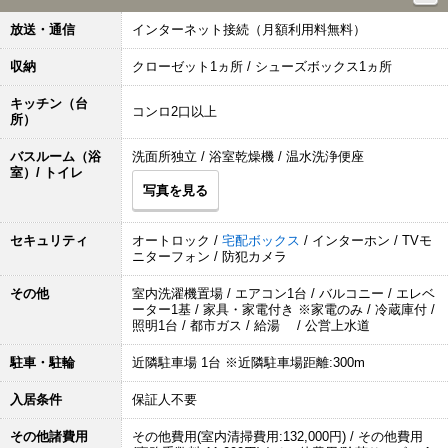
放送・通信
インターネット接続（月額利用料無料）
収納
クローゼット1ヵ所 / シューズボックス1ヵ所
キッチン（台
コンロ2口以上
所）
バスルーム（浴
洗面所独立 / 浴室乾燥機 / 温水洗浄便座
室）/ トイレ
写真を見る
セキュリティ
オートロック /
宅配ボックス
/ インターホン / TVモ
ニターフォン / 防犯カメラ
その他
室内洗濯機置場 / エアコン1台 / バルコニー / エレベ
ーター1基 / 家具・家電付き ※家電のみ / 冷蔵庫付 /
照明1台 / 都市ガス / 給湯 / 公営上水道
駐車・駐輪
近隣駐車場 1台 ※近隣駐車場距離:300m
入居条件
保証人不要
その他諸費用
その他費用(室内清掃費用:132,000円) / その他費用