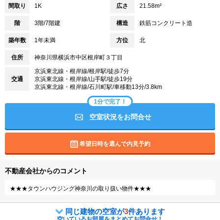
間取り
1K
広さ
21.58m²
階
3階/7階建
構造
鉄筋コンクリート造
築年数
1年未満
方位
北
住所
神奈川県横浜市中区根岸町３丁目
京浜東北線・根岸線/根岸駅/徒歩7分
交通
京浜東北線・根岸線/山手駅/徒歩19分
京浜東北線・根岸線/石川町駅/車移動13分/3.8km
1分で完了！
空室状況をお問合せ
希望日時を選んで内見予約
不動産会社からのコメント
★★★タウンハウジング神奈川の取り扱い物件★★★
同じ建物の空室が
3
件あります
空いているお部屋をまとめてお問合せ！