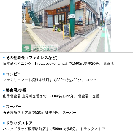
その他飲食（ファミレスなど）
日本酒ダイニング Protagoyokohamaまで1590m:徒歩20分。 飲食店
コンビニ
ファミリーマート横浜本牧店まで830m:徒歩11分。 コンビニ
警察署/交番
山手警察署 山元町交番まで1690m:徒歩22分。 警察署・交番
スーパー
★★東急ストアまで520m:徒歩7分。 スーパー
ドラッグストア
ハックドラッグ根岸駅前店まで590m:徒歩8分。 ドラックストア