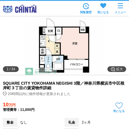
お部屋を探す
閲覧履歴
気になる
メニュー
沿線・駅から
住所から
家賃相場から
通勤通学時間から
物件特集から
拡大
1
/
34
不動産会社から
SQUARE CITY YOKOHAMA NEGISHI 3階／神奈川県横浜市中区根
TOP
岸町３丁目の賃貸物件詳細
20時間以内に物件情報が更新されました
10
万円
管理費等：11,000円
気になる
敷金
なし
礼金
2ヶ月