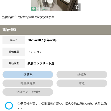
洗面所独立 / 浴室乾燥機 / 温水洗浄便座
建物情報
2025年10月(1年未満)
築年月
マンション
建物種別
鉄筋コンクリート造
建物構造
鉄筋系
鉄骨系
軽量鉄骨系
木造
ブロック・その他
①防音性が高い。②耐震性が高い。③火や熱に強いため、火災に強
い。