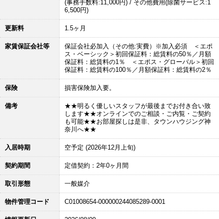
(事務手数料:11,000円) / その他費用(除菌サービス:1
6,500円)
更新料
1.5ヶ月
家賃保証会社等
保証会社必加入（その他:実費）※加入必須 ＜エポ
ス・ベーシック＞初回保証料：総賃料の50％／月額
保証料：総賃料の1％ ＜エポス・グローバル＞初回
保証料：総賃料の100％／月額保証料：総賃料の2％
保険
損害保険加入要。
備考
★★明るく優しいスタッフが最後までお付き合い致
します★★オンラインでのご相談・ご内覧・ご契約
も可能★★お部屋探しは是非、タウンハウジング神
奈川へ★★
入居時期
空予定 (2026年12月上旬)
契約期間
定借契約：2年0ヶ月間
取引形態
一般媒介
物件管理コード
C01008654-000000244085289-0001