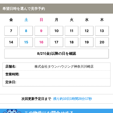
希望日時を選んで見学予約
金
土
日
月
火
水
木
7
8
9
10
11
12
13
14
15
16
17
18
19
20
8/21(金)以降の日を確認
店舗名:
株式会社タウンハウジング神奈川川崎店
営業時間:
定休日:
次回更新予定日まで
残り約10日1時間28分16秒