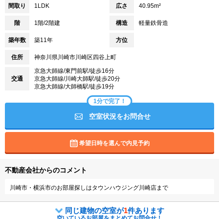
間取り
1LDK
広さ
40.95m²
階
1階/2階建
構造
軽量鉄骨造
築年数
築11年
方位
住所
神奈川県川崎市川崎区四谷上町
京急大師線/東門前駅/徒歩16分
交通
京急大師線/川崎大師駅/徒歩20分
京急大師線/大師橋駅/徒歩19分
1分で完了！
空室状況をお問合せ
希望日時を選んで内見予約
不動産会社からのコメント
川崎市・横浜市のお部屋探しはタウンハウジング川崎店まで
同じ建物の空室が
1
件あります
空いているお部屋をまとめてお問合せ！