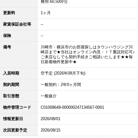
費用:60,500円)
更新料
1ヶ月
家賃保証会社等
--
保険
--
備考
川崎市・横浜市のお部屋探しはタウンハウジング川
崎店まで★当社はオンライン内見・ＩＴ重説対応可♪
ご来店なしでも契約手続きご相談いたします★★毎
日新着物件更新中★
入居時期
空予定 (2026年08月下旬)
契約期間
一般契約：2年0ヶ月間
取引形態
一般媒介
物件管理コード
C01008649-000000247134567-0001
情報更新日
2026/08/01
次回更新予定
2026/08/15