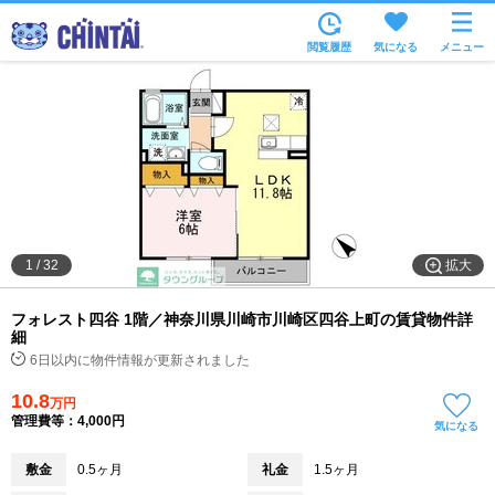
お部屋を探す
閲覧履歴
気になる
メニュー
沿線・駅から
住所から
家賃相場から
通勤通学時間から
物件特集から
拡大
1
/
32
不動産会社から
フォレスト四谷 1階／神奈川県川崎市川崎区四谷上町の賃貸物件詳
TOP
細
6日以内に物件情報が更新されました
10.8
万円
管理費等：4,000円
気になる
敷金
0.5ヶ月
礼金
1.5ヶ月