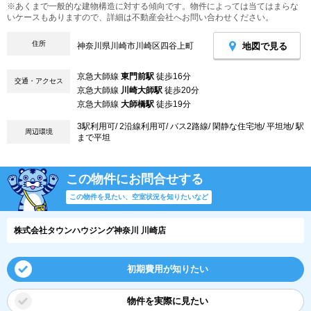
※あくまで一般的な建物構造に対する傾向です。物件によっては当てはまらな
いケースもありますので、詳細は不動産会社へお問い合わせください。
住所
地図で見る
神奈川県川崎市川崎区四谷上町
京急大師線
東門前駅
徒歩16分
交通・アクセス
京急大師線
川崎大師駅
徒歩20分
京急大師線
大師橋駅
徒歩19分
3駅利用可/ 2沿線利用可/ バス2路線/ 閑静な住宅地/ 平坦地/ 駅
周辺環境
まで平坦
この物件にお問合せする
この物件を見たい、空室状況を知りたいなど
株式会社タウンハウジング神奈川 川崎店
初期費用が知りたい
物件を実際に見たい