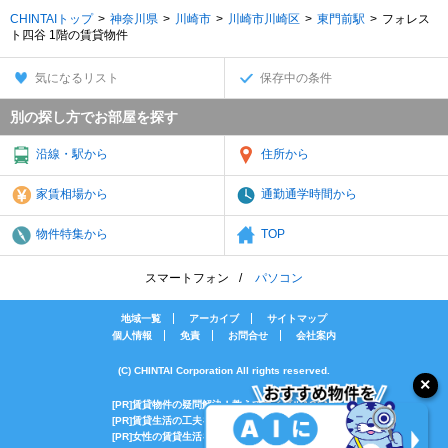
CHINTAIトップ
神奈川県
川崎市
川崎市川崎区
東門前駅
フォレス
ト四谷 1階の賃貸物件
気になるリスト
保存中の条件
別の探し方でお部屋を探す
沿線・駅から
住所から
家賃相場から
通勤通学時間から
物件特集から
TOP
スマートフォン
パソコン
地域一覧
アーカイブ
サイトマップ
個人情報
免責
お問合せ
会社案内
(C) CHINTAI Corporation All rights reserved.
[PR]賃貸物件の疑問解決！教えてエイブルAGENT
[PR]賃貸生活の工夫を紹介！CHINTAI情報局
[PR]女性の賃貸生活を応援！Woman.CHINTAI