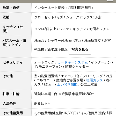
放送・通信
インターネット接続（月額利用料無料）
収納
クローゼット1ヵ所 / シューズボックス1ヵ所
キッチン（台
コンロ2口以上 / システムキッチン / 対面キッチン
所）
バスルーム（浴
洗面台 / シャワー付洗面化粧台 / 洗面所独立 / 浴室
室）/ トイレ
乾燥機 / 温水洗浄便座
写真を見る
セキュリティ
オートロック /
カードキーシステム
/ インターホン /
TVモニターフォン / 防犯シャッター
その他
室内洗濯機置場 / エアコン1台 / フローリング / 冷房
/ バルコニー / 敷地内ごみ置き場 /
複層ガラス
/ 都市
ガス / 給湯 /
追い焚き機能
/ 公営上水道
駐車・駐輪
近隣駐車場 1台 ※近隣駐車場距離:200m
入居条件
飲食店不可
その他諸費用
その他費用(鍵交換:16,500円) / その他費用(室内清掃