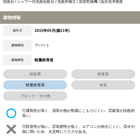
洗面台 / シャワー付洗面化粧台 / 洗面所独立 / 浴室乾燥機 / 温水洗浄便座
建物情報
2015年05月(築11年)
築年月
アパート
建物種別
軽量鉄骨造
建物構造
鉄筋系
鉄骨系
軽量鉄骨系
木造
ブロック・その他
①通気性が高く、湿気や熱が部屋にこもりにくい。②家賃が比較的
安い。
①防音性が低い。②気密性が低く、エアコンが効きにくい。③火や
熱に弱いため、火災時にリスクがある。