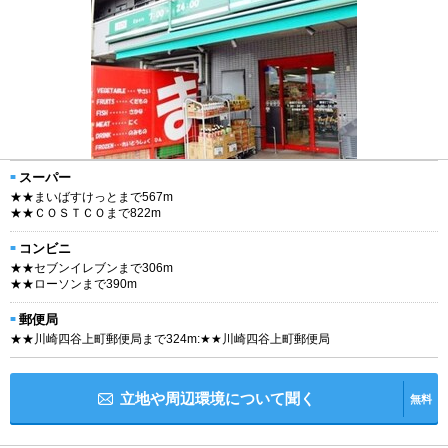
スーパー
★★まいばすけっとまで567m
★★ＣＯＳＴＣＯまで822m
コンビニ
★★セブンイレブンまで306m
★★ローソンまで390m
郵便局
★★川崎四谷上町郵便局まで324m:★★川崎四谷上町郵便局
立地や周辺環境について聞く
無料