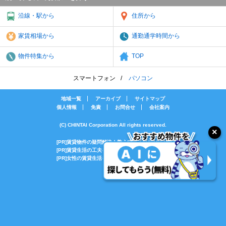
沿線・駅から
住所から
家賃相場から
通勤通学時間から
物件特集から
TOP
スマートフォン
パソコン
地域一覧
アーカイブ
サイトマップ
個人情報
免責
お問合せ
会社案内
(C) CHINTAI Corporation All rights reserved.
[PR]賃貸物件の疑問解決！教えてエイブルAGENT
[PR]賃貸生活の工夫を紹介！CHINTAI情報局
[PR]女性の賃貸生活を応援！Woman.CHINTAI