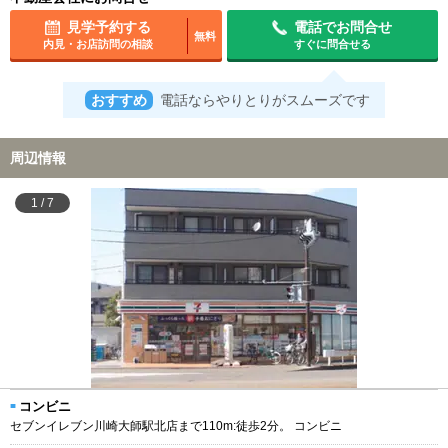
見学予約する
電話でお問合せ
無料
内見・お店訪問の相談
すぐに問合せる
おすすめ
電話ならやりとりがスムーズです
周辺情報
1
/
7
コンビニ
セブンイレブン川崎大師駅北店まで110m:徒歩2分。 コンビニ