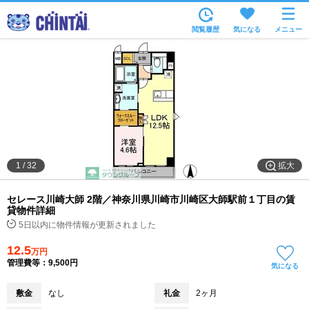
お部屋を探す
閲覧履歴
気になる
メニュー
沿線・駅から
住所から
家賃相場から
通勤通学時間から
物件特集から
拡大
1
/
32
不動産会社から
セレース川崎大師 2階／神奈川県川崎市川崎区大師駅前１丁目の賃
TOP
貸物件詳細
5日以内に物件情報が更新されました
12.5
万円
管理費等：9,500円
気になる
敷金
なし
礼金
2ヶ月