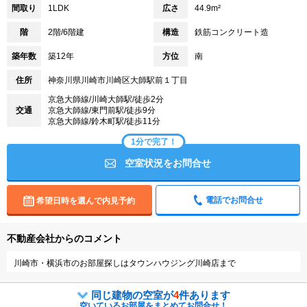
間取り
1LDK
広さ
44.9m²
階
2階/6階建
構造
鉄筋コンクリート造
築年数
築12年
方位
南
住所
神奈川県川崎市川崎区大師駅前１丁目
京急大師線/川崎大師駅/徒歩2分
交通
京急大師線/東門前駅/徒歩9分
京急大師線/鈴木町駅/徒歩11分
1分で完了！
空室状況をお問合せ
電話でお問合せ
希望日時を選んで内見予約
不動産会社からのコメント
川崎市・横浜市のお部屋探しはタウンハウジング川崎店まで
同じ建物の空室が
4
件あります
空いているお部屋をまとめてお問合せ！