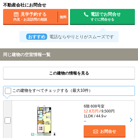
不動産会社にお問合せ
見学予約する
電話でお問合せ
無料
内見・お店訪問の相談
すぐに問合せる
おすすめ
電話ならやりとりがスムーズです
同じ建物の空室情報一覧
この建物の情報を見る
この建物をすべてチェックする（最大10件）
6階 608号室
12.8万円
/ 9,500円
1LDK / 44.9㎡
--
お問合せ