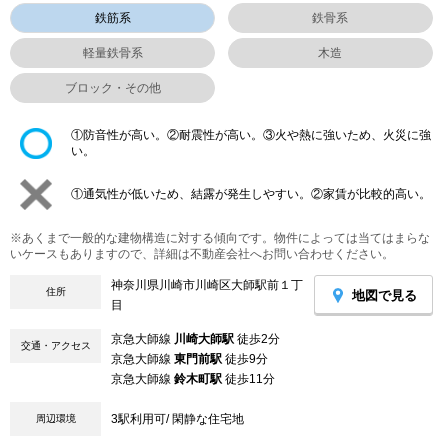
鉄筋系
鉄骨系
軽量鉄骨系
木造
ブロック・その他
①防音性が高い。②耐震性が高い。③火や熱に強いため、火災に強
い。
①通気性が低いため、結露が発生しやすい。②家賃が比較的高い。
※あくまで一般的な建物構造に対する傾向です。物件によっては当てはまらな
いケースもありますので、詳細は不動産会社へお問い合わせください。
神奈川県川崎市川崎区大師駅前１丁
住所
地図で見る
目
京急大師線
川崎大師駅
徒歩2分
交通・アクセス
京急大師線
東門前駅
徒歩9分
京急大師線
鈴木町駅
徒歩11分
3駅利用可/ 閑静な住宅地
周辺環境