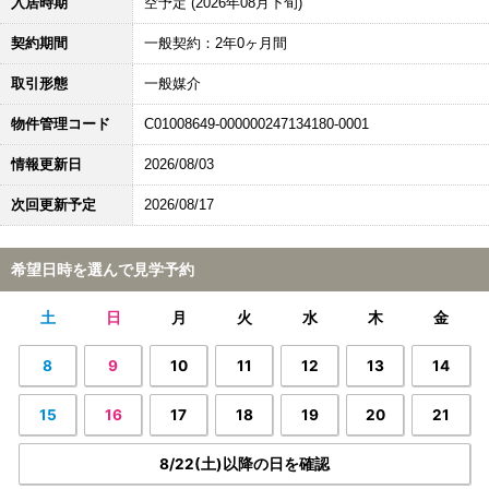
入居時期
空予定 (2026年08月下旬)
契約期間
一般契約：2年0ヶ月間
取引形態
一般媒介
物件管理コード
C01008649-000000247134180-0001
情報更新日
2026/08/03
次回更新予定
2026/08/17
希望日時を選んで見学予約
土
日
月
火
水
木
金
8
9
10
11
12
13
14
15
16
17
18
19
20
21
8/22(土)以降の日を確認