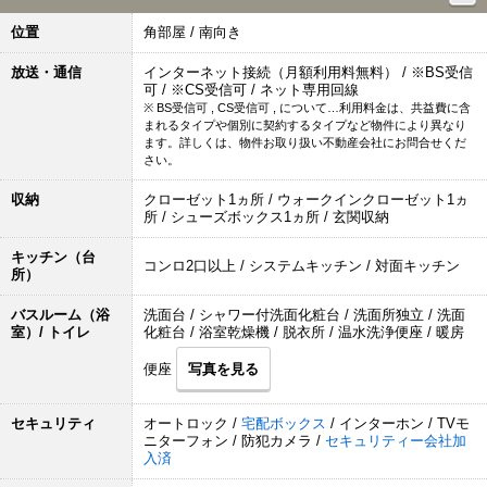
位置
角部屋 / 南向き
放送・通信
インターネット接続（月額利用料無料） / ※BS受信
可 / ※CS受信可 / ネット専用回線
※ BS受信可 , CS受信可 , について…利用料金は、共益費に含
まれるタイプや個別に契約するタイプなど物件により異なり
ます。詳しくは、物件お取り扱い不動産会社にお問合せくだ
さい。
収納
クローゼット1ヵ所 / ウォークインクローゼット1ヵ
所 / シューズボックス1ヵ所 / 玄関収納
キッチン（台
コンロ2口以上 / システムキッチン / 対面キッチン
所）
バスルーム（浴
洗面台 / シャワー付洗面化粧台 / 洗面所独立 / 洗面
室）/ トイレ
化粧台 / 浴室乾燥機 / 脱衣所 / 温水洗浄便座 / 暖房
便座
写真を見る
セキュリティ
オートロック /
宅配ボックス
/ インターホン / TVモ
ニターフォン / 防犯カメラ /
セキュリティー会社加
入済