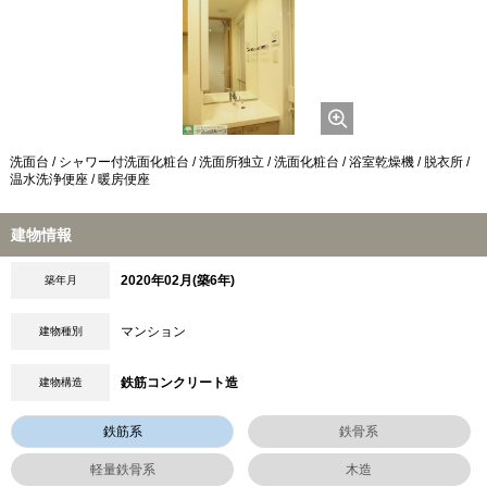
洗面台 / シャワー付洗面化粧台 / 洗面所独立 / 洗面化粧台 / 浴室乾燥機 / 脱衣所 /
温水洗浄便座 / 暖房便座
建物情報
2020年02月(築6年)
築年月
マンション
建物種別
鉄筋コンクリート造
建物構造
鉄筋系
鉄骨系
軽量鉄骨系
木造