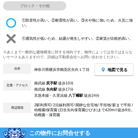
ブロック・その他
①防音性が高い。②耐震性が高い。③火や熱に強いため、火災に強
い。
①通気性が低いため、結露が発生しやすい。②家賃が比較的高い。
※あくまで一般的な建物構造に対する傾向です。物件によっては当てはまらな
いケースもありますので、詳細は不動産会社へお問い合わせください。
住所
地図で見る
神奈川県横浜市鶴見区矢向１丁目
南武線
尻手駅
徒歩10分
交通・アクセス
南武線
矢向駅
徒歩17分
京急本線・久里浜線
八丁畷駅
徒歩24分
2駅利用可/ 2沿線利用可/ 閑静な住宅地/ 平坦地/ 駅まで平坦 /
周辺環境
幼稚園/保育園 (日生矢向保育園ひびき)まで420m※徒歩6分。
幼稚園・保育園
この物件にお問合せする