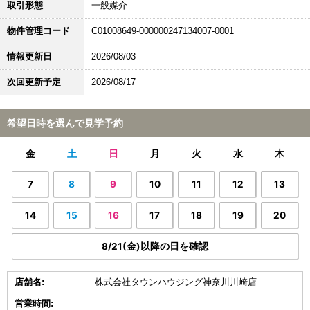
取引形態
一般媒介
物件管理コード
C01008649-000000247134007-0001
情報更新日
2026/08/03
次回更新予定
2026/08/17
希望日時を選んで見学予約
金
土
日
月
火
水
木
7
8
9
10
11
12
13
14
15
16
17
18
19
20
8/21(金)以降の日を確認
店舗名:
株式会社タウンハウジング神奈川川崎店
営業時間: