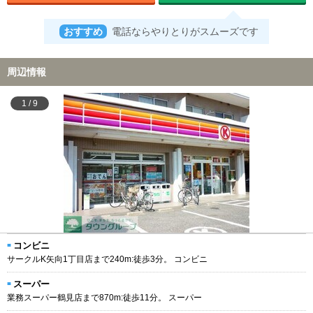
おすすめ
電話ならやりとりがスムーズです
周辺情報
1
/
9
コンビニ
サークルK矢向1丁目店まで240m:徒歩3分。 コンビニ
スーパー
業務スーパー鶴見店まで870m:徒歩11分。 スーパー