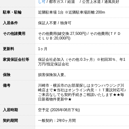
し可
/ 都市ガス / 給湯 / 公営上水道 / 通風良好
駐車・駐輪
近隣駐車場 1台 ※近隣駐車場距離:200m
入居条件
保証人不要 / 独身可
その他諸費用
その他費用(鍵交換:27,500円) / その他費用(ＴＦＤ
ＣＬＵＢ:20,000円)
更新料
1ヶ月
家賃保証会社等
保証会社必加入（その他:0.3ヶ月）※初回30％、年1
万円/指定保証会社
保険
損害保険加入要。
備考
川崎市・横浜市のお部屋探しはタウンハウジング川
崎店まで★当社はオンライン内見・ＩＴ重説対応可♪
ご来店なしでも契約手続きご相談いたします★★毎
日新着物件更新中★
入居時期
空予定 (2026年08月下旬)
契約期間
一般契約：2年0ヶ月間