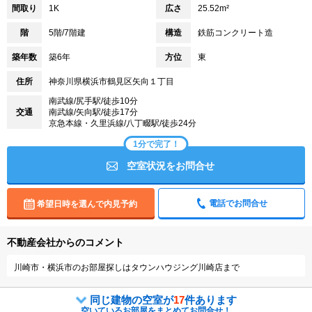
間取り
1K
広さ
25.52m²
階
5階/7階建
構造
鉄筋コンクリート造
築年数
築6年
方位
東
住所
神奈川県横浜市鶴見区矢向１丁目
南武線/尻手駅/徒歩10分
交通
南武線/矢向駅/徒歩17分
京急本線・久里浜線/八丁畷駅/徒歩24分
1分で完了！
空室状況をお問合せ
電話でお問合せ
希望日時を選んで内見予約
不動産会社からのコメント
川崎市・横浜市のお部屋探しはタウンハウジング川崎店まで
同じ建物の空室が
17
件あります
空いているお部屋をまとめてお問合せ！