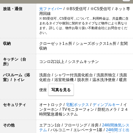
放送・通信
光ファイバー
/ ※BS受信可 / ※CS受信可 / ネット専
用回線
※ BS受信可 , CS受信可 , について…利用料金は、共益費に含
まれるタイプや個別に契約するタイプなど物件により異なり
ます。詳しくは、物件お取り扱い不動産会社にお問合せくだ
さい。
収納
クローゼット1ヵ所 / シューズボックス1ヵ所 / 玄関
収納
キッチン（台
コンロ2口以上 / システムキッチン
所）
バスルーム（浴
洗面台 / シャワー付洗面化粧台 / 洗面所独立 / 洗面
室）/ トイレ
化粧台 / 浴室乾燥機 / 脱衣所 / 温水洗浄便座 / 暖房
便座
写真を見る
セキュリティ
オートロック /
宅配ボックス
/
ディンプルキー
/ イ
ンターホン / TVモニターフォン / 防犯カメラ / ２４
時間緊急通報システム
その他
エアコン1台 / フローリング / 冷房 /
24時間換気シス
テム
/ バルコニー / エレベーター1基 /
24時間ゴミ出