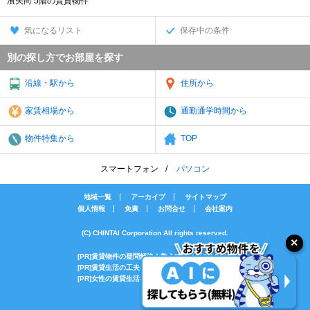
濱矢向 5階の賃貸物件
気になるリスト
保存中の条件
別の探し方でお部屋を探す
沿線・駅から
住所から
家賃相場から
通勤通学時間から
物件特集から
TOP
スマートフォン
パソコン
地域一覧
アーカイブ
サイトマップ
個人情報
免責
お問合せ
会社案内
(C) CHINTAI Corporation All rights reserved.
[PR]賃貸物件の疑問解決！教えてエイブルAGENT
[PR]賃貸生活の工夫を紹介！CHINTAI情報局
[PR]女性の賃貸生活を応援！Woman.CHINTAI