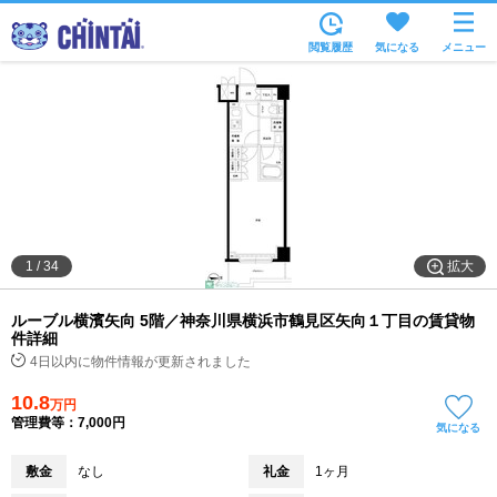
お部屋を探す
閲覧履歴
気になる
メニュー
沿線・駅から
住所から
家賃相場から
通勤通学時間から
物件特集から
拡大
1
/
34
不動産会社から
ルーブル横濱矢向 5階／神奈川県横浜市鶴見区矢向１丁目の賃貸物
TOP
件詳細
4日以内に物件情報が更新されました
10.8
万円
管理費等：7,000円
気になる
敷金
なし
礼金
1ヶ月