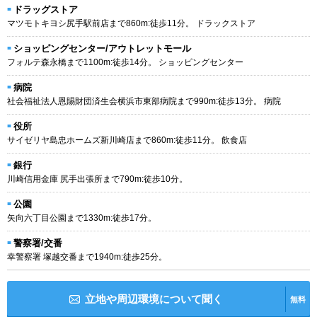
ドラッグストア
マツモトキヨシ尻手駅前店まで860m:徒歩11分。 ドラックストア
ショッピングセンター/アウトレットモール
フォルテ森永橋まで1100m:徒歩14分。 ショッピングセンター
病院
社会福祉法人恩賜財団済生会横浜市東部病院まで990m:徒歩13分。 病院
役所
サイゼリヤ島忠ホームズ新川崎店まで860m:徒歩11分。 飲食店
銀行
川崎信用金庫 尻手出張所まで790m:徒歩10分。
公園
矢向六丁目公園まで1330m:徒歩17分。
警察署/交番
幸警察署 塚越交番まで1940m:徒歩25分。
立地や周辺環境について聞く
無料