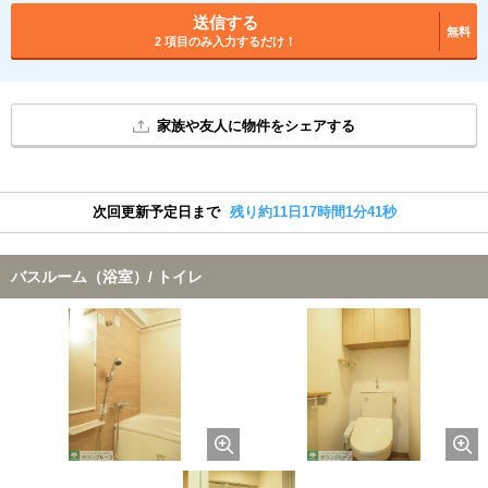
送信する
無料
2 項目のみ入力するだけ！
家族や友人に物件をシェアする
次回更新予定日まで
残り約11日17時間1分41秒
バスルーム（浴室）/ トイレ