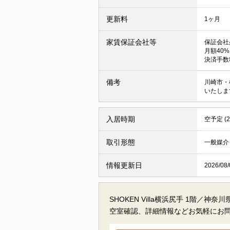
更新料
1ヶ月
家賃保証会社等
保証会社
月額40%
決済手数料
備考
川崎市・
いたしま
入居時期
空予定 (
取引形態
一般媒介
情報更新日
2026/08/
SHOKEN Villa横浜尻手 1階／
空室確認、詳細情報などお気軽にお