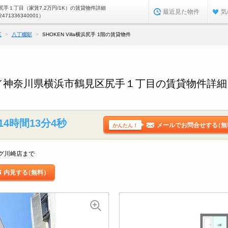
手１丁目（家賃7.2万円/1K）の賃貸物件詳細
最近見た物件
気
2471336340001）
区
八丁畷駅
SHOKEN Villa横浜尻手 1階の賃貸物件
手 1階／神奈川県横浜市鶴見区尻手１丁目の賃貸物件詳細
14時間13分3秒
メールでお問合せする
（無
かんたん！
グ川崎店まで
内見する
（無料）