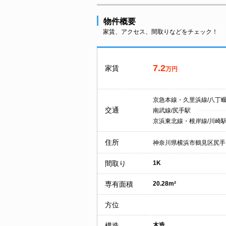
物件概要
家賃、アクセス、間取りなどをチェック！
7.2
家賃
万円
京急本線・久里浜線/八丁
交通
南武線/尻手駅
京浜東北線・根岸線/川崎
住所
神奈川県横浜市鶴見区尻手
間取り
1K
専有面積
20.28m²
方位
構造
木造