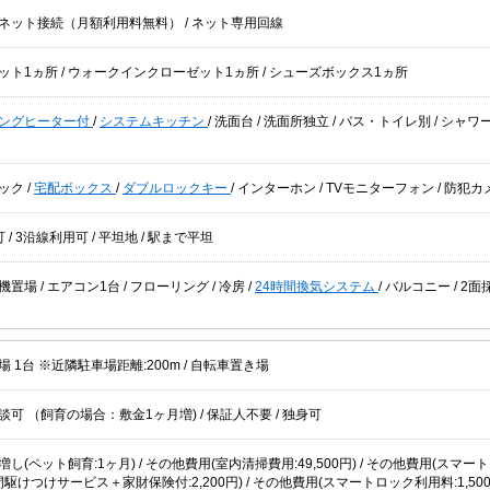
ネット接続（月額利用料無料）
/
ネット専用回線
ット1ヵ所
/
ウォークインクローゼット1ヵ所
/
シューズボックス1ヵ所
キングヒーター付
/
システムキッチン
/
洗面台
/
洗面所独立
/
バス・トイレ別
/
シャワ
ック
/
宅配ボックス
/
ダブルロックキー
/
インターホン
/
TVモニターフォン
/
防犯カ
可
/
3沿線利用可
/
平坦地
/
駅まで平坦
機置場
/
エアコン1台
/
フローリング
/
冷房
/
24時間換気システム
/
バルコニー
/
2面
 1台 ※近隣駐車場距離:200m /
自転車置き場
談可 （飼育の場合：敷金1ヶ月増)
/
保証人不要
/
独身可
し(ペット飼育:1ヶ月) / その他費用(室内清掃費用:49,500円) / その他費用(スマート
間駆けつけサービス＋家財保険付:2,200円) / その他費用(スマートロック利用料:1,500