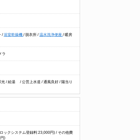
ー
/
浴室乾燥機
/
脱衣所
/
温水洗浄便座
/
暖房
メラ
採光
/
給湯
/
公営上水道
/
通風良好
/
陽当り
ロックシステム登録料:23,000円) / その他費
円)