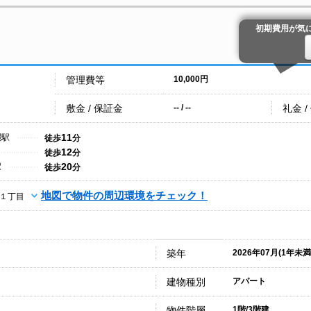
初期費用が気
管理費等
10,000円
敷金 / 保証金
礼金 /
-- / --
11
畷駅
徒歩
分
12
徒歩
分
20
駅
徒歩
分
地図で物件の周辺環境をチェック！
１丁目
築年
2026年07月(1年未満
建物種別
アパート
物件階層
1階/3階建