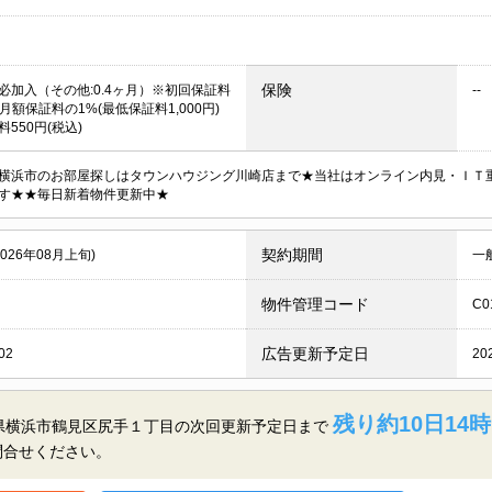
保険
必加入（その他:0.4ヶ月）※初回保証料
--
月額保証料の1%(最低保証料1,000円)
550円(税込)
横浜市のお部屋探しはタウンハウジング川崎店まで★当社はオンライン内見・ＩＴ
す★★毎日新着物件更新中★
契約期間
2026年08月上旬)
一
物件管理コード
C0
広告更新予定日
02
20
残り約10日14時
神奈川県横浜市鶴見区尻手１丁目の
次回更新予定日まで
問合せください。