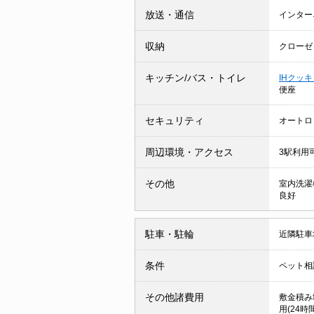
放送・通信
インター
収納
クローゼ
キッチン/バス・トイレ
IHクッ
便座
セキュリティ
オートロ
周辺環境・アクセス
3駅利用
その他
室内洗濯
良好
駐車・駐輪
近隣駐車場
条件
ペット相
その他諸費用
敷金積み増
用(24時