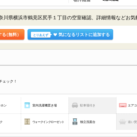
 1階／神奈川県横浜市鶴見区尻手１丁目の空室確認、詳細情報など
する
（無料）
気になるリストに追加する
とりあえず
チェック！
ーホン
室内洗濯機置き場
駐車場付き
エア
ク
ウォークインクローゼット
独立洗面台
追い