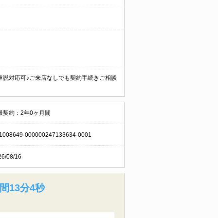
重説対応可♪ご来店なしでも契約手続きご相談
般契約：2年0ヶ月間
1008649-000000247133634-0001
26/08/16
間13分3秒