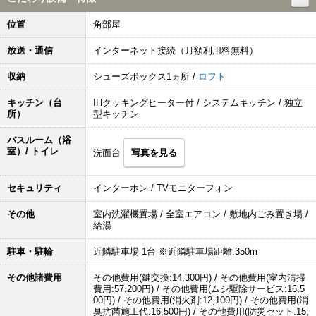
位置
角部屋
放送・通信
インターネット接続（月額利用料無料）
収納
シューズボックス1ヵ所 /
ロフト
キッチン（台
IHクッキングヒーター付 / システムキッチン / 独立
所）
型キッチン
バスルーム（浴
室）/ トイレ
洗面台
写真を見る
セキュリティ
インターホン / TVモニターフォン
その他
室内洗濯機置場 / 全室エアコン / 敷地内ごみ置き場 /
給湯
駐車・駐輪
近隣駐車場 1台 ※近隣駐車場距離:350m
その他諸費用
その他費用(鍵交換:14,300円) / その他費用(室内清掃
費用:57,200円) / その他費用(ムシ駆除サービス:16,5
00円) / その他費用(消火剤:12,100円) / その他費用(消
臭抗菌施工代:16,500円) / その他費用(防災セット:15,