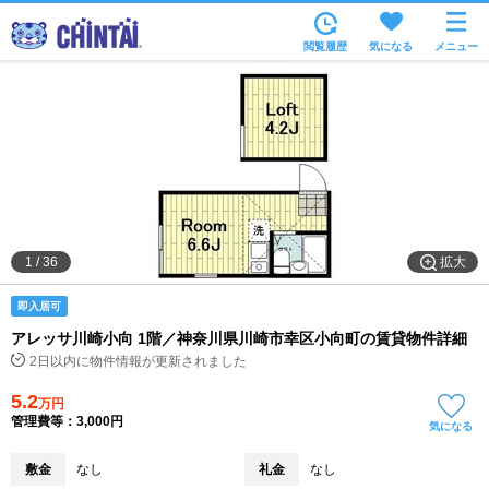
お部屋を探す
閲覧履歴
気になる
メニュー
沿線・駅から
住所から
家賃相場から
通勤通学時間から
物件特集から
拡大
1
/
36
不動産会社から
即入居可
TOP
アレッサ川崎小向 1階／神奈川県川崎市幸区小向町の賃貸物件詳細
2日以内に物件情報が更新されました
5.2
万円
管理費等：3,000円
気になる
敷金
なし
礼金
なし