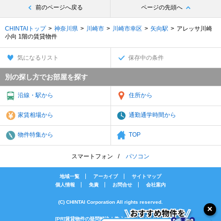
前のページへ戻る
ページの先頭へ
CHINTAIトップ
神奈川県
川崎市
川崎市幸区
矢向駅
アレッサ川崎
小向 1階の賃貸物件
気になるリスト
保存中の条件
別の探し方でお部屋を探す
沿線・駅から
住所から
家賃相場から
通勤通学時間から
物件特集から
TOP
スマートフォン
パソコン
地域一覧
アーカイブ
サイトマップ
個人情報
免責
お問合せ
会社案内
(C) CHINTAI Corporation All rights reserved.
[PR]賃貸物件の疑問解決！教えてエイブルAGENT