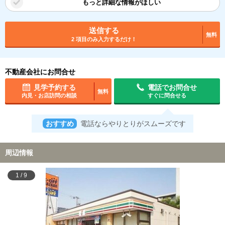
もっと詳細な情報がほしい
送信する
無料
2 項目のみ入力するだけ！
不動産会社にお問合せ
見学予約する
電話でお問合せ
無料
内見・お店訪問の相談
すぐに問合せる
おすすめ
電話ならやりとりがスムーズです
周辺情報
1
/
9