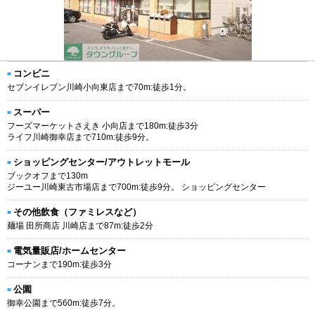
コンビニ
セブンイレブン川崎小向東店まで70m:徒歩1分。
スーパー
フーズマーケットさえき 小向店まで180m:徒歩3分
ライフ川崎御幸店まで710m:徒歩9分。
ショッピングセンター/アウトレットモール
ブックオフまで130m
ジーユー川崎東古市場店まで700m:徒歩9分。 ショッピングセンター
その他飲食（ファミレスなど）
麺場 田所商店 川崎店まで87m:徒歩2分
電気量販店/ホームセンター
コーナンまで190m:徒歩3分
公園
御幸公園まで560m:徒歩7分。