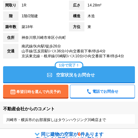
間取り
1R
広さ
14.28m²
階
1階/2階建
構造
木造
築年数
築18年
方位
東
住所
神奈川県川崎市幸区小向町
南武線/矢向駅/徒歩26分
交通
山手線/五反田駅/バス36分/小向交番前下車/停歩4分
京浜東北線・根岸線/川崎駅/バス10分/小向交番前下車/停歩4分
1分で完了！
空室状況をお問合せ
電話でお問合せ
希望日時を選んで内見予約
不動産会社からのコメント
川崎市・横浜市のお部屋探しはタウンハウジング川崎店まで
同じ建物の空室が
6
件あります