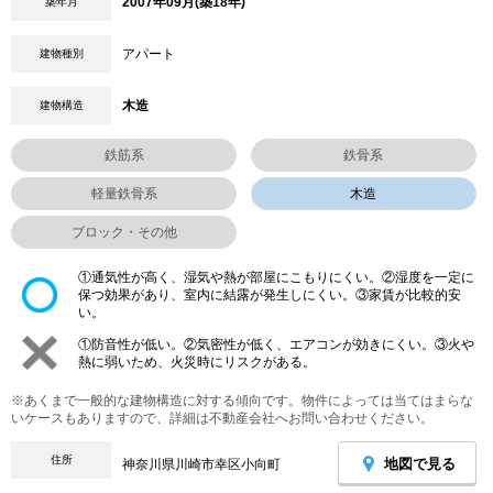
2007年09月(築18年)
築年月
アパート
建物種別
木造
建物構造
鉄筋系
鉄骨系
軽量鉄骨系
木造
ブロック・その他
①通気性が高く、湿気や熱が部屋にこもりにくい。②湿度を一定に
保つ効果があり、室内に結露が発生しにくい。③家賃が比較的安
い。
①防音性が低い。②気密性が低く、エアコンが効きにくい。③火や
熱に弱いため、火災時にリスクがある。
※あくまで一般的な建物構造に対する傾向です。物件によっては当てはまらな
いケースもありますので、詳細は不動産会社へお問い合わせください。
住所
地図で見る
神奈川県川崎市幸区小向町