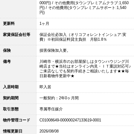
000円) / その他費用(タウンプレミアムクラブ:1,650
円) / その他費用(タウンプレミアムサポート:1,540
円)
更新料
1ヶ月
家賃保証会社等
保証会社必加入（オリコフォレントインシュア:実
費）※初回保証料貸主負担 月額1.8％
保険
損害保険加入要。
備考
川崎市・横浜市のお部屋探しはタウンハウジング川
崎店まで★当社はオンライン内見・ＩＴ重説対応可♪
ご来店なしでも契約手続きご相談いたします★★毎
日新着物件更新中★
入居時期
即入居
契約期間
一般契約：2年0ヶ月間
取引形態
専属専任媒介
物件管理コード
C01008649-000000247133619-0001
情報更新日
2026/08/08