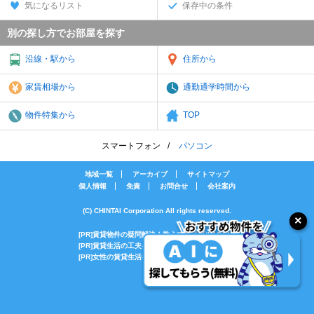
気になるリスト
保存中の条件
別の探し方でお部屋を探す
沿線・駅から
住所から
家賃相場から
通勤通学時間から
物件特集から
TOP
スマートフォン
パソコン
地域一覧
アーカイブ
サイトマップ
個人情報
免責
お問合せ
会社案内
(C) CHINTAI Corporation All rights reserved.
[PR]賃貸物件の疑問解決！教えてエイブルAGENT
[PR]賃貸生活の工夫を紹介！CHINTAI情報局
[PR]女性の賃貸生活を応援！Woman.CHINTAI