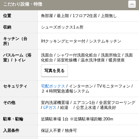
こだわり設備・特徴
位置
角部屋 / 最上階 / 1フロア2住居 / 上階無し
収納
シューズボックス1ヵ所
キッチン（台
IHクッキングヒーター付 / システムキッチン
所）
バスルーム（浴
洗面台 / シャワー付洗面化粧台 / 洗面所独立 / 洗面
室）/ トイレ
化粧台 / 浴室乾燥機 / 温水洗浄便座 / 暖房便座
写真を見る
セキュリティ
宅配ボックス
/ インターホン / TVモニターフォン /
２４時間緊急通報システム
その他
室内洗濯機置場 / エアコン1台 / 全居室フローリング
/
LPガス
/ 給湯 / 公営上水道 / 通風良好
駐車・駐輪
近隣駐車場 1台 ※近隣駐車場距離:200m
入居条件
保証人不要 / 独身可