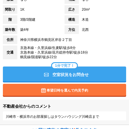
間取り
1K
広さ
20m²
階
3階/3階建
構造
木造
築年数
築4年
方位
北西
住所
神奈川県横浜市鶴見区岸谷２丁目
京急本線・久里浜線/生麦駅/徒歩8分
交通
京急本線・久里浜線/花月総持寺駅/徒歩18分
鶴見線/国道駅/徒歩22分
1分で完了！
空室状況をお問合せ
希望日時を選んで内見予約
不動産会社からのコメント
川崎市・横浜市のお部屋探しはタウンハウジング川崎店まで