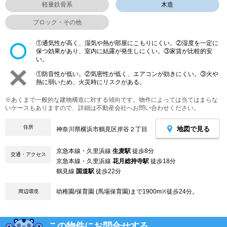
軽量鉄骨系
木造
ブロック・その他
①通気性が高く、湿気や熱が部屋にこもりにくい。②湿度を一定に
保つ効果があり、室内に結露が発生しにくい。③家賃が比較的安
い。
①防音性が低い。②気密性が低く、エアコンが効きにくい。③火や
熱に弱いため、火災時にリスクがある。
※あくまで一般的な建物構造に対する傾向です。物件によっては当てはまらな
いケースもありますので、詳細は不動産会社へお問い合わせください。
住所
地図で見る
神奈川県横浜市鶴見区岸谷２丁目
京急本線・久里浜線
生麦駅
徒歩8分
交通・アクセス
京急本線・久里浜線
花月総持寺駅
徒歩18分
鶴見線
国道駅
徒歩22分
幼稚園/保育園 (馬場保育園)まで1900m※徒歩24分。
周辺環境
この物件にお問合せする