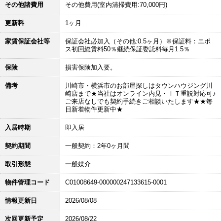
その他諸費用
その他費用(室内清掃費用:70,000円)
更新料
1ヶ月
家賃保証会社等
保証会社必加入（その他:0.5ヶ月）※保証料：エポ
ス初回総賃料50％継続保証委託料毎月1.5％
保険
損害保険加入要。
備考
川崎市・横浜市のお部屋探しはタウンハウジング川
崎店まで★当社はオンライン内見・ＩＴ重説対応可♪
ご来店なしでも契約手続きご相談いたします★★毎
日新着物件更新中★
入居時期
即入居
契約期間
一般契約：2年0ヶ月間
取引形態
一般媒介
物件管理コード
C01008649-000000247133615-0001
情報更新日
2026/08/08
次回更新予定
2026/08/22