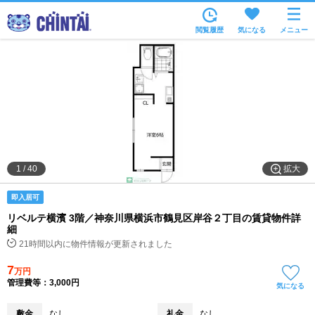
お部屋を探す
閲覧履歴
気になる
メニュー
沿線・駅から
住所から
家賃相場から
通勤通学時間から
物件特集から
拡大
1
/
40
不動産会社から
即入居可
TOP
リベルテ横濱 3階／神奈川県横浜市鶴見区岸谷２丁目の賃貸物件詳
細
21時間以内に物件情報が更新されました
7
万円
管理費等：3,000円
気になる
敷金
なし
礼金
なし