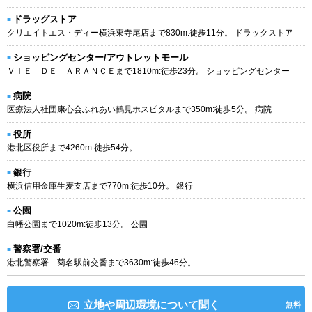
ドラッグストア
クリエイトエス・ディー横浜東寺尾店まで830m:徒歩11分。 ドラックストア
ショッピングセンター/アウトレットモール
ＶＩＥ ＤＥ ＡＲＡＮＣＥまで1810m:徒歩23分。 ショッピングセンター
病院
医療法人社団康心会ふれあい鶴見ホスピタルまで350m:徒歩5分。 病院
役所
港北区役所まで4260m:徒歩54分。
銀行
横浜信用金庫生麦支店まで770m:徒歩10分。 銀行
公園
白幡公園まで1020m:徒歩13分。 公園
警察署/交番
港北警察署 菊名駅前交番まで3630m:徒歩46分。
立地や周辺環境について聞く
無料