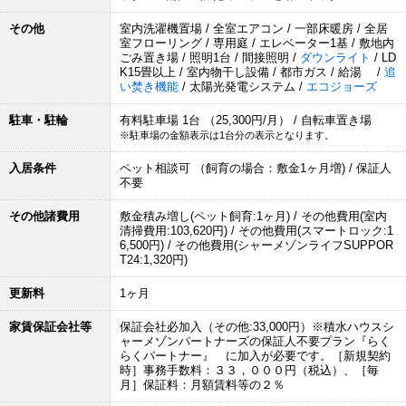
その他
室内洗濯機置場 / 全室エアコン / 一部床暖房 / 全居
室フローリング / 専用庭 / エレベーター1基 / 敷地内
ごみ置き場 / 照明1台 / 間接照明 /
ダウンライト
/ LD
K15畳以上 / 室内物干し設備 / 都市ガス / 給湯 /
追
い焚き機能
/ 太陽光発電システム /
エコジョーズ
駐車・駐輪
有料駐車場 1台 （25,300円/月） / 自転車置き場
※駐車場の金額表示は1台分の表示となります。
入居条件
ペット相談可 （飼育の場合：敷金1ヶ月増) / 保証人
不要
その他諸費用
敷金積み増し(ペット飼育:1ヶ月) / その他費用(室内
清掃費用:103,620円) / その他費用(スマートロック:1
6,500円) / その他費用(シャーメゾンライフSUPPOR
T24:1,320円)
更新料
1ヶ月
家賃保証会社等
保証会社必加入（その他:33,000円）※積水ハウスシ
ャーメゾンパートナーズの保証人不要プラン『らく
らくパートナー』 に加入が必要です。［新規契約
時］事務手数料：３３，０００円（税込）、［毎
月］保証料：月額賃料等の２％