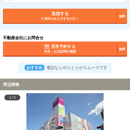
送信する
無料
2 項目のみ入力するだけ！
不動産会社にお問合せ
見学予約する
無料
内見・お店訪問の相談
おすすめ
電話ならやりとりがスムーズです
周辺情報
1
/
5