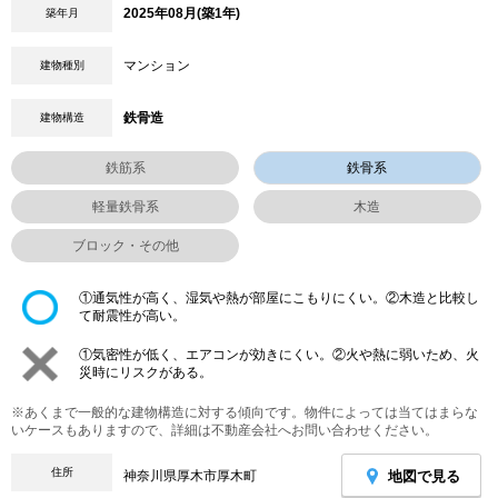
2025年08月(築1年)
築年月
マンション
建物種別
鉄骨造
建物構造
鉄筋系
鉄骨系
軽量鉄骨系
木造
ブロック・その他
①通気性が高く、湿気や熱が部屋にこもりにくい。②木造と比較し
て耐震性が高い。
①気密性が低く、エアコンが効きにくい。②火や熱に弱いため、火
災時にリスクがある。
※あくまで一般的な建物構造に対する傾向です。物件によっては当てはまらな
いケースもありますので、詳細は不動産会社へお問い合わせください。
住所
地図で見る
神奈川県厚木市厚木町