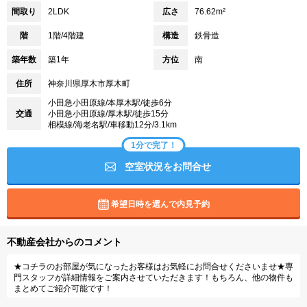
間取り
2LDK
広さ
76.62m²
階
1階/4階建
構造
鉄骨造
築年数
築1年
方位
南
住所
神奈川県厚木市厚木町
小田急小田原線/本厚木駅/徒歩6分
交通
小田急小田原線/厚木駅/徒歩15分
相模線/海老名駅/車移動12分/3.1km
1分で完了！
空室状況をお問合せ
希望日時を選んで内見予約
不動産会社からのコメント
★コチラのお部屋が気になったお客様はお気軽にお問合せくださいませ★専
門スタッフが詳細情報をご案内させていただきます！もちろん、他の物件も
まとめてご紹介可能です！