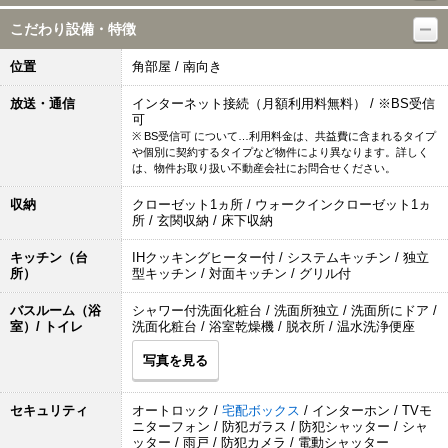
こだわり設備・特徴
位置
角部屋 / 南向き
放送・通信
インターネット接続（月額利用料無料） / ※BS受信
可
※ BS受信可 について…利用料金は、共益費に含まれるタイプ
や個別に契約するタイプなど物件により異なります。詳しく
は、物件お取り扱い不動産会社にお問合せください。
収納
クローゼット1ヵ所 / ウォークインクローゼット1ヵ
所 / 玄関収納 / 床下収納
キッチン（台
IHクッキングヒーター付 / システムキッチン / 独立
所）
型キッチン / 対面キッチン / グリル付
バスルーム（浴
シャワー付洗面化粧台 / 洗面所独立 / 洗面所にドア /
室）/ トイレ
洗面化粧台 / 浴室乾燥機 / 脱衣所 / 温水洗浄便座
写真を見る
セキュリティ
オートロック /
宅配ボックス
/ インターホン / TVモ
ニターフォン / 防犯ガラス / 防犯シャッター / シャ
ッター / 雨戸 / 防犯カメラ / 電動シャッター