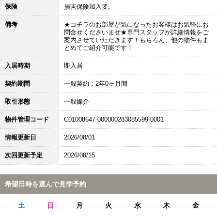
保険
損害保険加入要。
備考
★コチラのお部屋が気になったお客様はお気軽にお
問合せくださいませ★専門スタッフが詳細情報をご
案内させていただきます！もちろん、他の物件もま
とめてご紹介可能です！
入居時期
即入居
契約期間
一般契約：2年0ヶ月間
取引形態
一般媒介
物件管理コード
C01008647-000000283085599-0001
情報更新日
2026/08/01
次回更新予定
2026/08/15
希望日時を選んで見学予約
土
日
月
火
水
木
金