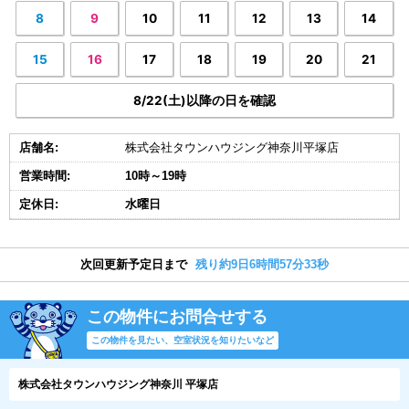
8
9
10
11
12
13
14
15
16
17
18
19
20
21
8/22(土)以降の日を確認
店舗名:
株式会社タウンハウジング神奈川平塚店
営業時間:
10時～19時
定休日:
水曜日
次回更新予定日まで
残り約9日6時間57分32秒
この物件にお問合せする
この物件を見たい、空室状況を知りたいなど
株式会社タウンハウジング神奈川 平塚店