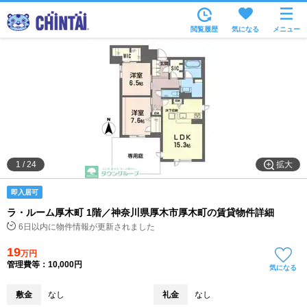
お部屋を探す
閲覧履歴
気になる
メニュー
沿線・駅から
住所から
家賃相場から
通勤通学時間から
物件特集から
拡大
1
/
24
不動産会社から
即入居可
TOP
ラ・ルーム厚木町 1階／神奈川県厚木市厚木町の賃貸物件詳細
6日以内に物件情報が更新されました
19
万円
管理費等：10,000円
気になる
敷金
なし
礼金
なし