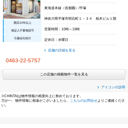
東海道本線（首都圏）/平塚
神奈川県平塚市明石町１－３４ 柏木ビル１階
開店10年以上
営業時間：10時～19時
保証人不要相談可
引越会社紹介
定休日：水曜日
店舗の詳細を見る
0463-22-5757
この店舗の掲載物件一覧を見る
アイコンの説明
※CHINTAIは物件情報の精度向上に努めております。
万が一、物件情報に相違がございましたら、
こちらのお問合せ
よりご連絡くださ
い。