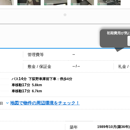
初期費用が気
管理費等
--
敷金 / 保証金
礼金 /
-- / --
14
バス
分 下荻野車庫前下車：停歩4分
17
車移動
分 5.8km
17
車移動
分 6.7km
地図で物件の周辺環境をチェック！
目
築年
1989年10月(築36年)