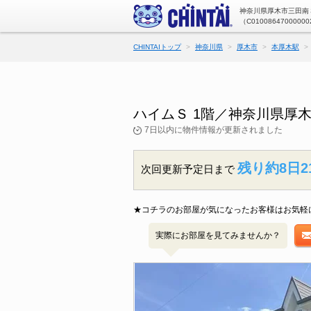
神奈川県厚木市三田南３
（C01008647000000
CHINTAIトップ
神奈川県
厚木市
本厚木駅
ハイムＳ 1階／神奈川県厚
7日以内に物件情報が更新されました
残り約8日2
次回更新予定日まで
★コチラのお部屋が気になったお客様はお気軽
実際にお部屋を見てみませんか？