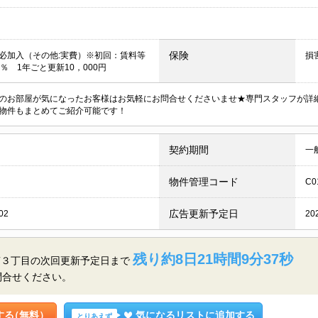
保険
必加入（その他:実費）※初回：賃料等
損
％ 1年ごと更新10，000円
のお部屋が気になったお客様はお気軽にお問合せくださいませ★専門スタッフが詳
物件もまとめてご紹介可能です！
契約期間
一
物件管理コード
C0
広告更新予定日
02
20
残り約8日21時間9分36秒
南３丁目の
次回更新予定日まで
問合せください。
する
（無料）
気になるリストに追加する
とりあえず