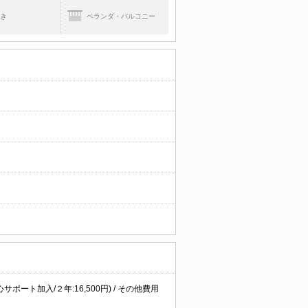
焚き
ベランダ・バルコニー
心サポート加入/２年:16,500円) / その他費用