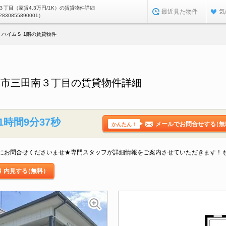
丁目（家賃4.3万円/1K）の賃貸物件詳細
最近見た物件
気
2830855890001）
ハイムＳ 1階の賃貸物件
木市三田南３丁目の賃貸物件詳細
1時間9分36秒
メールでお問合せする
（無
かんたん！
にお問合せくださいませ★専門スタッフが詳細情報をご案内させていただきます！
内見する
（無料）