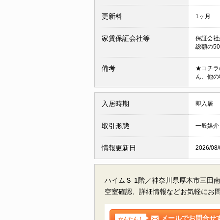
更新料
1ヶ月
家賃保証会社等
保証会社
総額の50
備考
★コチラ
ん、他の
入居時期
即入居
取引形態
一般媒介
情報更新日
2026/08/
ハイムＳ 1階／神奈川県厚木市三田
空室確認、詳細情報などお気軽にお
メールでお問合せ
かんたん！