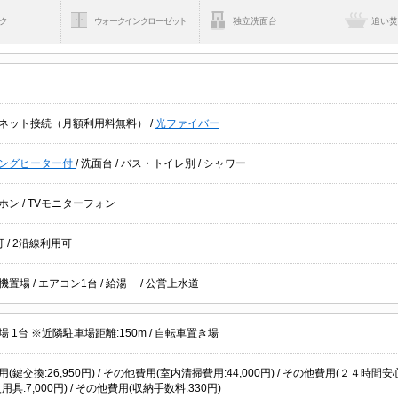
ク
ウォークインクローゼット
独立洗面台
追い
ネット接続（月額利用料無料）
/
光ファイバー
キングヒーター付
/
洗面台
/
バス・トイレ別
/
シャワー
ホン
/
TVモニターフォン
可
/
2沿線利用可
機置場
/
エアコン1台
/
給湯
/
公営上水道
 1台 ※近隣駐車場距離:150m /
自転車置き場
(鍵交換:26,950円) / その他費用(室内清掃費用:44,000円) / その他費用(２４時間安
用具:7,000円) / その他費用(収納手数料:330円)