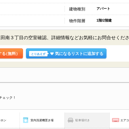
建物種別
アパート
物件階層
1階/2階建
三田南３丁目の空室確認、詳細情報などお気軽にお問合せくだ
する
（無料）
気になるリストに追加する
とりあえず
チェック！
ーホン
室内洗濯機置き場
駐車場付き
エア