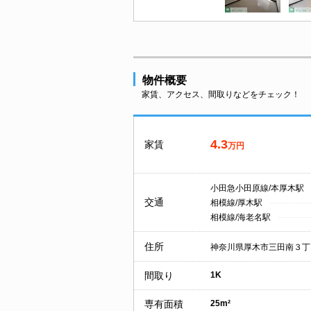
物件概要
家賃、アクセス、間取りなどをチェック！
4.3
家賃
万円
小田急小田原線/本厚木駅
交通
相模線/厚木駅
相模線/海老名駅
住所
神奈川県厚木市三田南３丁
間取り
1K
専有面積
25m²