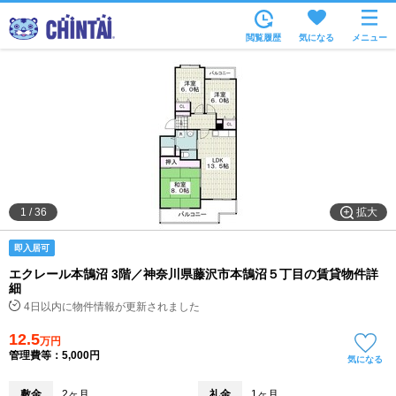
お部屋を探す
閲覧履歴
気になる
メニュー
沿線・駅から
住所から
家賃相場から
通勤通学時間から
物件特集から
拡大
1
/
36
不動産会社から
即入居可
TOP
エクレール本鵠沼 3階／神奈川県藤沢市本鵠沼５丁目の賃貸物件詳
細
4日以内に物件情報が更新されました
12.5
万円
管理費等：5,000円
気になる
敷金
2ヶ月
礼金
1ヶ月