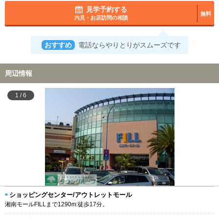
見学予約する
無料
内見・お店訪問の相談
おすすめ
電話ならやりとりがスムーズです
周辺情報
1
/
6
ショッピングセンター/アウトレットモール
湘南モールFILLまで1290m:徒歩17分。