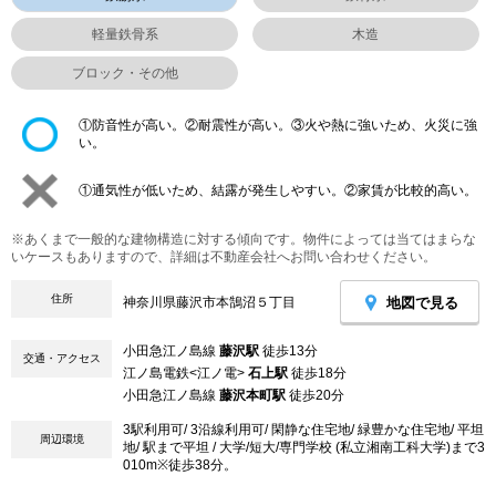
軽量鉄骨系
木造
ブロック・その他
①防音性が高い。②耐震性が高い。③火や熱に強いため、火災に強
い。
①通気性が低いため、結露が発生しやすい。②家賃が比較的高い。
※あくまで一般的な建物構造に対する傾向です。物件によっては当てはまらな
いケースもありますので、詳細は不動産会社へお問い合わせください。
住所
地図で見る
神奈川県藤沢市本鵠沼５丁目
小田急江ノ島線
藤沢駅
徒歩13分
交通・アクセス
江ノ島電鉄<江ノ電>
石上駅
徒歩18分
小田急江ノ島線
藤沢本町駅
徒歩20分
3駅利用可/ 3沿線利用可/ 閑静な住宅地/ 緑豊かな住宅地/ 平坦
周辺環境
地/ 駅まで平坦 / 大学/短大/専門学校 (私立湘南工科大学)まで3
010m※徒歩38分。