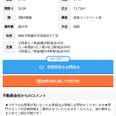
間取り
3LDK
広さ
71.71m²
階
3階/4階建
構造
鉄筋コンクリート造
築年数
築31年
方位
南西
住所
神奈川県藤沢市本鵠沼５丁目
小田急江ノ島線/藤沢駅/徒歩13分
交通
江ノ島電鉄<江ノ電>/石上駅/徒歩18分
小田急江ノ島線/藤沢本町駅/徒歩20分
1分で完了！
空室状況をお問合せ
希望日時を選んで内見予約
不動産会社からのコメント
★コチラのお部屋が気になったお客様はお気軽にお問合せくださいませ★専
門スタッフが詳細情報をご案内させていただきます！もちろん、他の物件も
まとめてご紹介可能です！