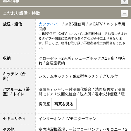
基本情報
こだわり設備・特徴
放送・通信
光ファイバー
/ ※BS受信可 / ※CATV / ネット専用
回線
※ BS受信可 , CATV , について…利用料金は、共益費に含まれ
るタイプや個別に契約するタイプなど物件により異なりま
す。詳しくは、物件お取り扱い不動産会社にお問合せくださ
い。
収納
クローゼット2ヵ所 / シューズボックス1ヵ所 / 押入
れ / 全居室収納
キッチン（台
システムキッチン / 独立型キッチン / グリル付
所）
バスルーム（浴
洗面台 / シャワー付洗面化粧台 / 洗面所独立 / 洗面
室）/ トイレ
所にドア / 洗面化粧台 / 脱衣所 / 温水洗浄便座 / 暖
房便座
写真を見る
セキュリティ
インターホン / TVモニターフォン
その他
室内洗濯機置場 / 一部フローリング / バルコニー / 2