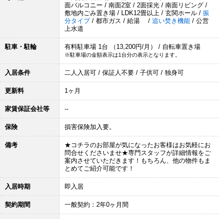
面バルコニー / 南面2室 / 2面採光 / 南面リビング /
敷地内ごみ置き場 / LDK12畳以上 / 玄関ホール /
振
分タイプ
/ 都市ガス / 給湯 /
追い焚き機能
/ 公営
上水道
駐車・駐輪
有料駐車場 1台 （13,200円/月） / 自転車置き場
※駐車場の金額表示は1台分の表示となります。
入居条件
二人入居可 / 保証人不要 / 子供可 / 独身可
更新料
1ヶ月
家賃保証会社等
--
保険
損害保険加入要。
備考
★コチラのお部屋が気になったお客様はお気軽にお
問合せくださいませ★専門スタッフが詳細情報をご
案内させていただきます！もちろん、他の物件もま
とめてご紹介可能です！
入居時期
即入居
契約期間
一般契約：2年0ヶ月間