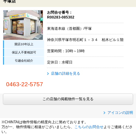
平塚店
お問合せ番号：
R00283-085302
東海道本線（首都圏）/平塚
神奈川県平塚市明石町１－３４ 柏木ビル１階
開店10年以上
営業時間：10時～19時
保証人不要相談可
引越会社紹介
定休日：水曜日
店舗の詳細を見る
0463-22-5757
この店舗の掲載物件一覧を見る
アイコンの説明
※CHINTAIは物件情報の精度向上に努めております。
万が一、物件情報に相違がございましたら、
こちらのお問合せ
よりご連絡くださ
い。