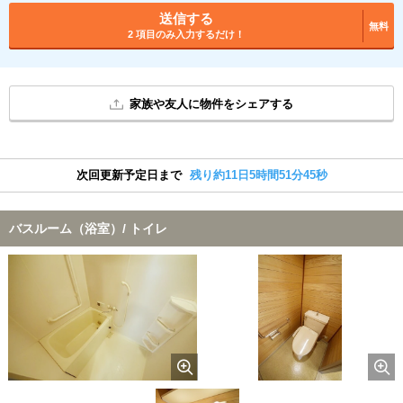
送信する
無料
2 項目のみ入力するだけ！
家族や友人に物件をシェアする
次回更新予定日まで
残り約11日5時間51分44秒
バスルーム（浴室）/ トイレ