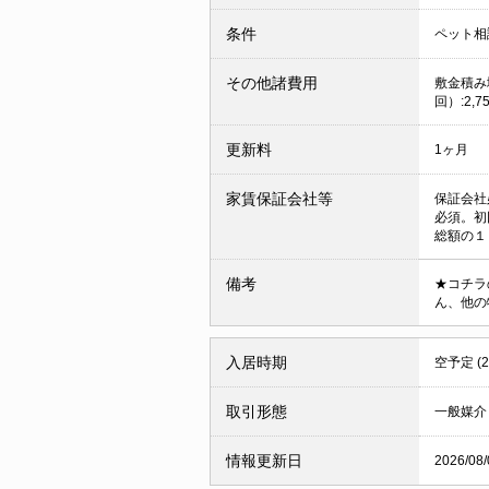
条件
ペット相
その他諸費用
敷金積み増
回）:2,7
更新料
1ヶ月
家賃保証会社等
保証会社
必須。初
総額の１％
備考
★コチラ
ん、他の
入居時期
空予定 (
取引形態
一般媒介
情報更新日
2026/08/