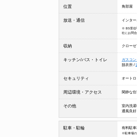
位置
角部屋
放送・通信
インター
※ BS受
社にお問合
収納
クローゼ
キッチン/バス・トイレ
ガスコン
脱衣所
/
セキュリティ
オートロ
周辺環境・アクセス
閑静な住
その他
室内洗濯
通風良
駐車・駐輪
有料駐車場
※駐車場の