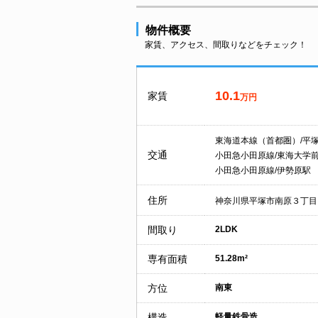
物件概要
家賃、アクセス、間取りなどをチェック！
10.1
家賃
万円
東海道本線（首都圏）/平
交通
小田急小田原線/東海大学
小田急小田原線/伊勢原駅
住所
神奈川県平塚市南原３丁目
間取り
2LDK
専有面積
51.28m²
方位
南東
構造
軽量鉄骨造