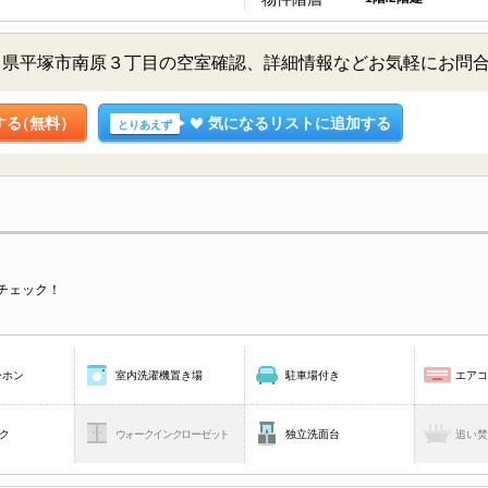
川県平塚市南原３丁目の空室確認、詳細情報などお気軽にお問
する
（無料）
気になるリストに追加する
とりあえず
チェック！
ーホン
室内洗濯機置き場
駐車場付き
エア
ク
ウォークインクローゼット
独立洗面台
追い