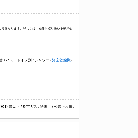
件により異なります。詳しくは、物件お取り扱い不動産会
粧台
/
バス・トイレ別
/
シャワー
/
浴室乾燥機
/
DK12畳以上
/
都市ガス
/
給湯
/
公営上水道
/