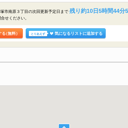
残り約10日5時間44分
平塚市南原３丁目の
次回更新予定日まで
問合せください。
する
（無料）
気になるリストに追加する
とりあえず