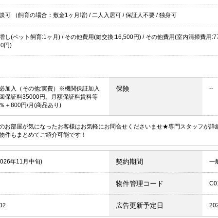
談可 （飼育の場合：敷金1ヶ月増)
/
二人入居可
/
保証人不要
/
独身可
し(ペット飼育:1ヶ月) / その他費用(鍵交換:16,500円) / その他費用(室内清掃費用:7
50円)
保険
必加入（その他:実費）※機関保証加入
--
回保証料35000円、月額保証料賃料等
＋800円/月(商品あり)
のお部屋が気になったお客様はお気軽にお問合せくださいませ★専門スタッフが詳
物件もまとめてご紹介可能です！
契約期間
2026年11月中旬)
一
物件管理コード
C0
広告更新予定日
02
20