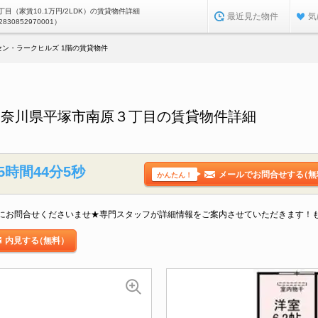
目（家賃10.1万円/2LDK）の賃貸物件詳細
最近見た物件
気
2830852970001）
セン・ラークヒルズ 1階の賃貸物件
神奈川県平塚市南原３丁目の賃貸物件詳細
5時間44分4秒
メールでお問合せする
（無
かんたん！
にお問合せくださいませ★専門スタッフが詳細情報をご案内させていただきます！
内見する
（無料）