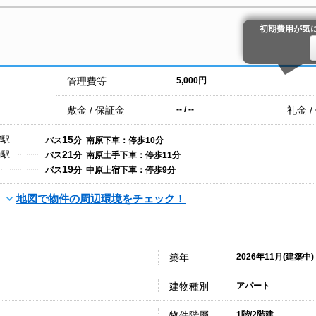
初期費用が気
管理費等
5,000円
敷金 / 保証金
礼金 /
-- / --
15
塚駅
バス
分 南原下車：停歩10分
21
前駅
バス
分 南原土手下車：停歩11分
19
バス
分 中原上宿下車：停歩9分
地図で物件の周辺環境をチェック！
築年
2026年11月(建築中)
建物種別
アパート
物件階層
1階/2階建