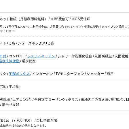
ネット接続（月額利用料無料）
/
※BS受信可
/
※CS受信可
信可 , CS受信可 について…利用料金は、共益費に含まれるタイプや個別に契約するタイプなど物
せください。
ット1ヵ所
/
シューズボックス1ヵ所
ロ付
/
コンロ3口
/
システムキッチン
/
シャワー付洗面化粧台
/
洗面所独立
/
洗面化
温水洗浄便座
/
暖房便座
ック
/
宅配ボックス
/
インターホン
/
TVモニターフォン
/
シャッター
/
雨戸
宅地
/
平坦地
機置場
/
エアコン1台
/
全居室フローリング
/
テラス
/
敷地内ごみ置き場
/
照明1台
/
L
好
/
陽当り良好
 1台 （7,700円/月） /
自転車置き場
金額表示は1台分の表示となります。