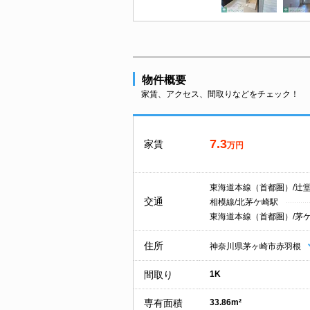
物件概要
家賃、アクセス、間取りなどをチェック！
7.3
家賃
万円
東海道本線（首都圏）/辻
交通
相模線/北茅ケ崎駅
東海道本線（首都圏）/茅
住所
神奈川県茅ヶ崎市赤羽根
間取り
1K
専有面積
33.86m²