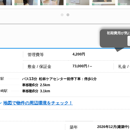
初期費用が気
管理費等
4,200円
敷金 / 保証金
礼金 /
73,000円 / --
13
堂駅
バス
分 松林ケアセンター前停下車：停歩1分
6
車移動
分 2.5km
8
ケ崎駅
車移動
分 3.1km
地図で物件の周辺環境をチェック！
築年
2026年12月(建築中)