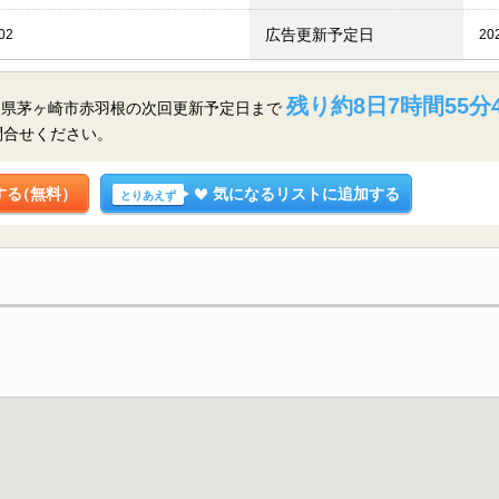
広告更新予定日
02
20
残り約8日7時間55分
川県茅ヶ崎市赤羽根の
次回更新予定日まで
問合せください。
する
（無料）
気になるリストに追加する
とりあえず