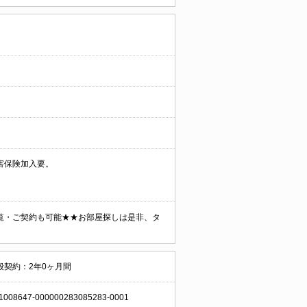
害保険加入要。
覧・ご契約も可能★★お部屋探しは是非、タ
般契約：2年0ヶ月間
1008647-000000283085283-0001