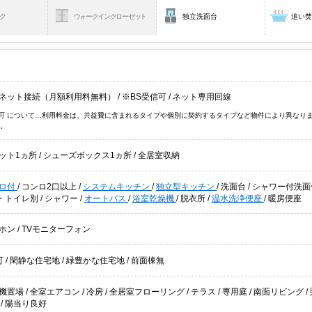
ク
ウォークインクローゼット
独立洗面台
追い
ネット接続（月額利用料無料）
/
※BS受信可
/
ネット専用回線
信可 について…利用料金は、共益費に含まれるタイプや個別に契約するタイプなど物件により異なり
。
ット1ヵ所
/
シューズボックス1ヵ所
/
全居室収納
ロ付
/
コンロ2口以上
/
システムキッチン
/
独立型キッチン
/
洗面台
/
シャワー付洗
・トイレ別
/
シャワー
/
オートバス
/
浴室乾燥機
/
脱衣所
/
温水洗浄便座
/
暖房便座
ホン
/
TVモニターフォン
可
/
閑静な住宅地
/
緑豊かな住宅地
/
前面棟無
機置場
/
全室エアコン
/
冷房
/
全居室フローリング
/
テラス
/
専用庭
/
南面リビング
/
好
/
陽当り良好