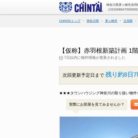
神奈川県茅ヶ崎市赤羽根
（C01008647000000
CHINTAIトップ
神奈川県
茅ヶ崎市
辻堂駅
【仮称】赤羽根新築計画 1
7日以内に物件情報が更新されました
残り約8日7
次回更新予定日まで
★★★タウンハウジング神奈川の取り扱い物件
実際にお部屋を見てみませんか？