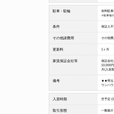
駐車・駐輪
有料駐車場
※駐車場の
条件
保証人
その他諸費用
その他費用
更新料
1ヶ月
家賃保証会社等
保証会社
10,0
月(入居期
備考
★★明る
ウンハウ
入居時期
空予定 (
取引形態
一般媒介