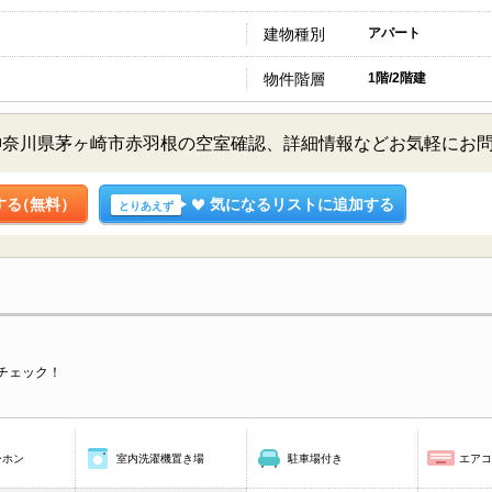
建物種別
アパート
物件階層
1階/2階建
神奈川県茅ヶ崎市赤羽根の空室確認、詳細情報などお気軽にお
する
（無料）
気になるリストに追加する
とりあえず
チェック！
ーホン
室内洗濯機置き場
駐車場付き
エア