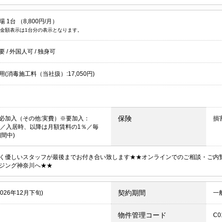
 1台 （8,800円/月）
金額表示は1台分の表示となります。
不要
/
外国人可
/
独身可
(消毒施工料（当社扱）:17,050円)
保険
必加入（その他:実費）※要加入：
損
00円／入居時、以降は月額賃料の1％／毎
間中)
く優しいスタッフが最後までお付き合い致します★★オンラインでのご相談・ご内
ジング神奈川へ★★
契約期間
2026年12月下旬)
一
物件管理コード
C0