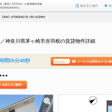
（家賃7.3万円/1K）の賃貸物件詳細
最近見た物件
気
2830852830001）
【仮称】赤羽根新築計画 1階の賃貸物件
階／神奈川県茅ヶ崎市赤羽根の賃貸物件詳細
時間55分47秒
メールでお問合せする
（無
かんたん！
★★★
内見する
（無料）