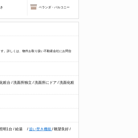
焚き
ベランダ・バルコニー
ます。詳しくは、物件お取り扱い不動産会社にお問合
面化粧台
/
洗面所独立
/
洗面所にドア
/
洗面化粧
照明1台
/
給湯
/
追い焚き機能
/
眺望良好
/