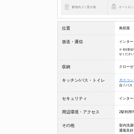
敷地内ゴミ置き場
オートロッ
位置
角部屋
放送・通信
インター
※ BS受
せください
収納
クローゼ
キッチン/バス・トイレ
ガスコン
台
/
バス
セキュリティ
インター
周辺環境・アクセス
2駅利用
その他
室内洗濯
通風良