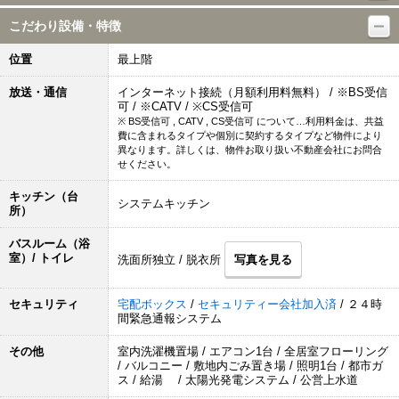
こだわり設備・特徴
位置
最上階
放送・通信
インターネット接続（月額利用料無料） / ※BS受信
可 / ※CATV / ※CS受信可
※ BS受信可 , CATV , CS受信可 について…利用料金は、共益
費に含まれるタイプや個別に契約するタイプなど物件により
異なります。詳しくは、物件お取り扱い不動産会社にお問合
せください。
キッチン（台
システムキッチン
所）
バスルーム（浴
室）/ トイレ
洗面所独立 / 脱衣所
写真を見る
セキュリティ
宅配ボックス
/
セキュリティー会社加入済
/ ２４時
間緊急通報システム
その他
室内洗濯機置場 / エアコン1台 / 全居室フローリング
/ バルコニー / 敷地内ごみ置き場 / 照明1台 / 都市ガ
ス / 給湯 / 太陽光発電システム / 公営上水道