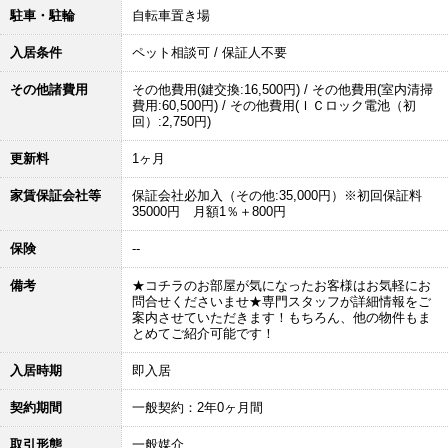
駐車・駐輪
自転車置き場
入居条件
ペット相談可 / 保証人不要
その他諸費用
その他費用(鍵交換:16,500円) / その他費用(室内清掃
費用:60,500円) / その他費用(ＩＣロック電池（初
回）:2,750円)
更新料
1ヶ月
家賃保証会社等
保証会社必加入（その他:35,000円）※初回保証料
35000円 月額1％＋800円
保険
--
備考
★コチラのお部屋が気になったお客様はお気軽にお
問合せくださいませ★専門スタッフが詳細情報をご
案内させていただきます！もちろん、他の物件もま
とめてご紹介可能です！
入居時期
即入居
契約期間
一般契約：2年0ヶ月間
取引形態
一般媒介