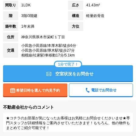
間取り
1LDK
広さ
41.43m²
階
3階/3階建
構造
軽量鉄骨造
築年数
1年未満
方位
住所
神奈川県厚木市栄町１丁目
小田急小田原線/本厚木駅/徒歩6分
交通
小田急小田原線/厚木駅/徒歩27分
相模線/社家駅/車移動17分/5.1km
1分で完了！
空室状況をお問合せ
電話でお問合せ
希望日時を選んで内見予約
不動産会社からのコメント
★コチラのお部屋が気になったお客様はお気軽にお問合せくださいませ★専
門スタッフが詳細情報をご案内させていただきます！もちろん、他の物件も
まとめてご紹介可能です！