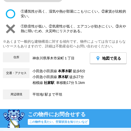
①通気性が高く、湿気や熱が部屋にこもりにくい。②家賃が比較的
安い。
①防音性が低い。②気密性が低く、エアコンが効きにくい。③火や
熱に弱いため、火災時にリスクがある。
※あくまで一般的な建物構造に対する傾向です。物件によっては当てはまらな
いケースもありますので、詳細は不動産会社へお問い合わせください。
住所
地図で見る
神奈川県厚木市栄町１丁目
小田急小田原線
本厚木駅
徒歩6分
交通・アクセス
小田急小田原線
厚木駅
徒歩27分
相模線
社家駅
車移動17分 5.1km
平坦地/ 駅まで平坦
周辺環境
この物件にお問合せする
この物件を見たい、空室状況を知りたいなど