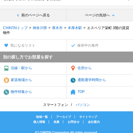
前のページへ戻る
ページの先頭へ
CHINTAIトップ
神奈川県
厚木市
本厚木駅
エスペリア栄町 3階の賃貸
物件
気になるリスト
保存中の条件
別の探し方でお部屋を探す
沿線・駅から
住所から
家賃相場から
通勤通学時間から
物件特集から
TOP
スマートフォン
パソコン
地域一覧
アーカイブ
サイトマップ
個人情報
免責
お問合せ
会社案内
(C) CHINTAI Corporation All rights reserved.