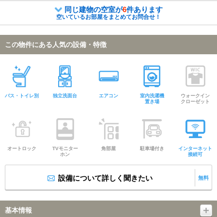
同じ建物の空室が
6
件あります
空いているお部屋をまとめてお問合せ！
この物件にある人気の設備・特徴
バス・トイレ別
独立洗面台
エアコン
室内洗濯機
ウォークイン
置き場
クローゼット
オートロック
TVモニター
角部屋
駐車場付き
インターネット
ホン
接続可
設備について詳しく聞きたい
無料
基本情報