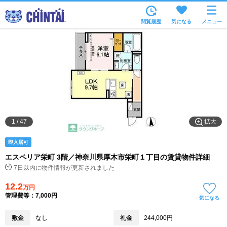
お部屋を探す
閲覧履歴
気になる
メニュー
沿線・駅から
住所から
家賃相場から
通勤通学時間から
物件特集から
拡大
1
/
47
不動産会社から
即入居可
TOP
エスペリア栄町 3階／神奈川県厚木市栄町１丁目の賃貸物件詳細
7日以内に物件情報が更新されました
12.2
万円
管理費等：7,000円
気になる
敷金
なし
礼金
244,000円