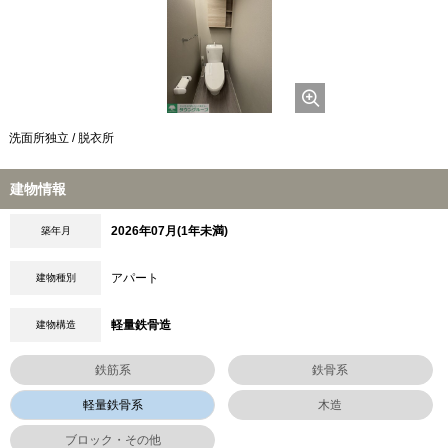
洗面所独立 / 脱衣所
建物情報
2026年07月(1年未満)
築年月
アパート
建物種別
軽量鉄骨造
建物構造
鉄筋系
鉄骨系
軽量鉄骨系
木造
ブロック・その他