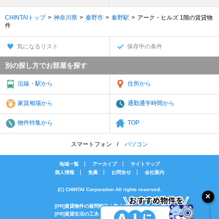
CHINTAIトップ
神奈川県
秦野市
秦野駅
アーク・ヒルズ 1階の賃貸物
件
気になるリスト
保存中の条件
別の探し方でお部屋を探す
沿線・駅から
住所から
家賃相場から
通勤通学時間から
物件特集から
TOP
スマートフォン
パソコン
地域一覧
アーカイブ
サイトマップ
個人情報
免責
お問合せ
会社案内
(C) CHINTAI Corporation All rights reserved.
[PR]賃貸物件の疑問解決！教えてエイブルAGENT
[PR]賃貸生活の工夫を紹介！CHINTAI情報局