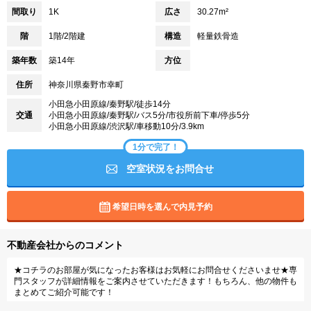
間取り
1K
広さ
30.27m²
階
1階/2階建
構造
軽量鉄骨造
築年数
築14年
方位
住所
神奈川県秦野市幸町
小田急小田原線/秦野駅/徒歩14分
交通
小田急小田原線/秦野駅/バス5分/市役所前下車/停歩5分
小田急小田原線/渋沢駅/車移動10分/3.9km
1分で完了！
空室状況をお問合せ
希望日時を選んで内見予約
不動産会社からのコメント
★コチラのお部屋が気になったお客様はお気軽にお問合せくださいませ★専
門スタッフが詳細情報をご案内させていただきます！もちろん、他の物件も
まとめてご紹介可能です！