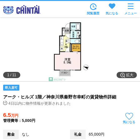
お部屋を探す
閲覧履歴
気になる
メニュー
沿線・駅から
住所から
家賃相場から
通勤通学時間から
物件特集から
拡大
1
/
11
不動産会社から
即入居可
TOP
アーク・ヒルズ 1階／神奈川県秦野市幸町の賃貸物件詳細
4日以内に物件情報が更新されました
6.5
万円
管理費等：5,000円
気になる
敷金
なし
礼金
65,000円