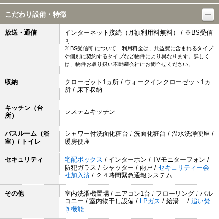
こだわり設備・特徴
放送・通信
インターネット接続（月額利用料無料） / ※BS受信
可
※ BS受信可 について…利用料金は、共益費に含まれるタイプ
や個別に契約するタイプなど物件により異なります。詳しく
は、物件お取り扱い不動産会社にお問合せください。
収納
クローゼット1ヵ所 / ウォークインクローゼット1ヵ
所 / 床下収納
キッチン（台
システムキッチン
所）
バスルーム（浴
シャワー付洗面化粧台 / 洗面化粧台 / 温水洗浄便座 /
室）/ トイレ
暖房便座
セキュリティ
宅配ボックス
/ インターホン / TVモニターフォン /
防犯ガラス / シャッター / 雨戸 /
セキュリティー会
社加入済
/ ２４時間緊急通報システム
その他
室内洗濯機置場 / エアコン1台 / フローリング / バル
コニー / 室内物干し設備 /
LPガス
/ 給湯 /
追い焚
き機能