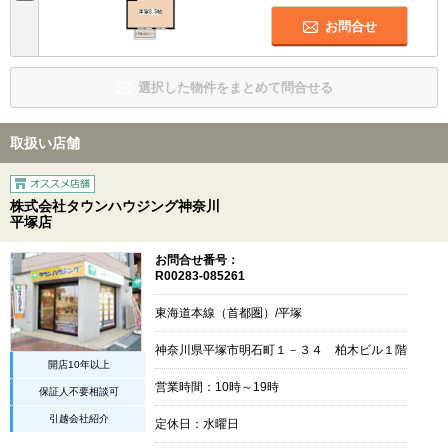
お問合せ
選択した物件をまとめて問合せる
取扱い店舗
株式会社タウンハウジング神奈川
平塚店
お問合せ番号：
R00283-085261
東海道本線（首都圏）/平塚
神奈川県平塚市明石町１－３４ 柏木ビル１階
開店10年以上
営業時間：10時～19時
保証人不要相談可
引越会社紹介
定休日：水曜日