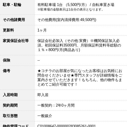
駐車・駐輪
有料駐車場 1台 （5,500円/月） / 自転車置き場
※駐車場の金額表示は1台分の表示となります。
その他諸費用
その他費用(室内清掃費用:49,500円)
更新料
1ヶ月
家賃保証会社等
保証会社必加入（その他:実費）※機関保証加入必
須。初回保証料35000円、月額保証料賃料等総額の
１％＋800円/月(商品あり)
保険
--
備考
★コチラのお部屋が気になったお客様はお気軽にお
問合せくださいませ★専門スタッフが詳細情報をご
案内させていただきます！もちろん、他の物件もま
とめてご紹介可能です！
入居時期
即入居
契約期間
一般契約：2年0ヶ月間
取引形態
一般媒介
物件管理コード
C01008647-000000283085261-0001