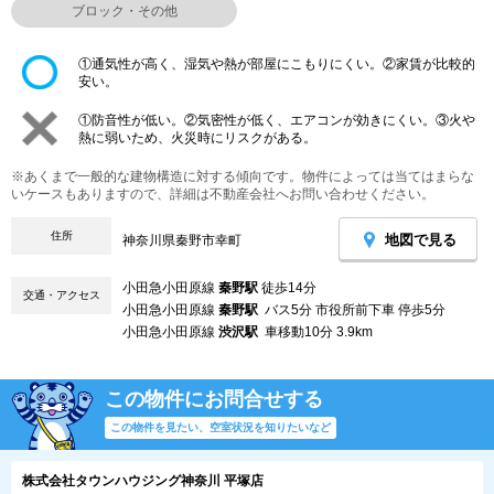
ブロック・その他
①通気性が高く、湿気や熱が部屋にこもりにくい。②家賃が比較的
安い。
①防音性が低い。②気密性が低く、エアコンが効きにくい。③火や
熱に弱いため、火災時にリスクがある。
※あくまで一般的な建物構造に対する傾向です。物件によっては当てはまらな
いケースもありますので、詳細は不動産会社へお問い合わせください。
住所
地図で見る
神奈川県秦野市幸町
小田急小田原線
秦野駅
徒歩14分
交通・アクセス
小田急小田原線
秦野駅
バス5分 市役所前下車 停歩5分
小田急小田原線
渋沢駅
車移動10分 3.9km
この物件にお問合せする
この物件を見たい、空室状況を知りたいなど
株式会社タウンハウジング神奈川 平塚店