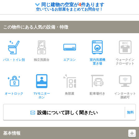
同じ建物の空室が
4
件あります
空いているお部屋をまとめてお問合せ！
この物件にある人気の設備・特徴
バス・トイレ別
独立洗面台
エアコン
室内洗濯機
ウォークイン
置き場
クローゼット
オートロック
TVモニター
角部屋
駐車場付き
インターネット
ホン
接続可
設備について詳しく聞きたい
無料
基本情報