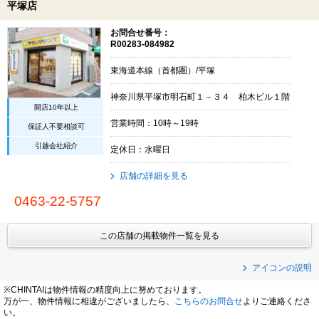
平塚店
お問合せ番号：
R00283-084982
東海道本線（首都圏）/平塚
神奈川県平塚市明石町１－３４ 柏木ビル１階
開店10年以上
営業時間：10時～19時
保証人不要相談可
引越会社紹介
定休日：水曜日
店舗の詳細を見る
0463-22-5757
この店舗の掲載物件一覧を見る
アイコンの説明
※CHINTAIは物件情報の精度向上に努めております。
万が一、物件情報に相違がございましたら、
こちらのお問合せ
よりご連絡くださ
い。