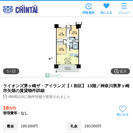
お部屋を探す
閲覧履歴
気になる
メニュー
沿線・駅から
住所から
家賃相場から
通勤通学時間から
物件特集から
拡大
1
/
12
不動産会社から
ライオンズ茅ヶ崎ザ・アイランズ【Ｉ街区】 13階／神奈川県茅ヶ崎
TOP
市矢畑の賃貸物件詳細
4時間以内に物件情報が更新されました
18
万円
管理費等：なし
気になる
敷金
180,000円
礼金
180,000円