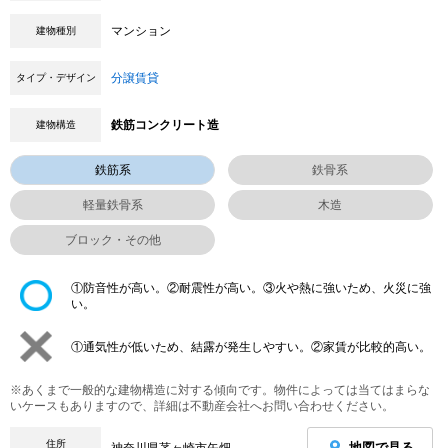
マンション
建物種別
分譲賃貸
タイプ・デザイン
鉄筋コンクリート造
建物構造
鉄筋系
鉄骨系
軽量鉄骨系
木造
ブロック・その他
①防音性が高い。②耐震性が高い。③火や熱に強いため、火災に強
い。
①通気性が低いため、結露が発生しやすい。②家賃が比較的高い。
※あくまで一般的な建物構造に対する傾向です。物件によっては当てはまらな
いケースもありますので、詳細は不動産会社へお問い合わせください。
住所
地図で見る
神奈川県茅ヶ崎市矢畑