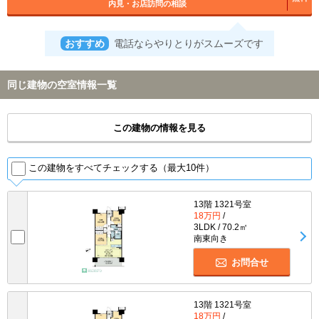
内見・お店訪問の相談
おすすめ
電話ならやりとりがスムーズです
同じ建物の空室情報一覧
この建物の情報を見る
この建物をすべてチェックする（最大10件）
13階 1321号室
18万円
/
3LDK / 70.2㎡
南東向き
お問合せ
13階 1321号室
18万円
/