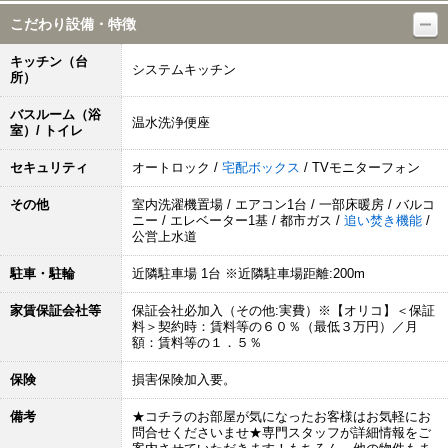
こだわり設備・特徴
キッチン（台
システムキッチン
所）
バスルーム（浴
温水洗浄便座
室）/ トイレ
セキュリティ
オートロック /
宅配ボックス
/ TVモニターフォン
その他
室内洗濯機置場 / エアコン1台 / 一部床暖房 / バルコ
ニー / エレベーター1基 / 都市ガス /
追い焚き機能
/
公営上水道
駐車・駐輪
近隣駐車場 1台 ※近隣駐車場距離:200m
家賃保証会社等
保証会社必加入（その他:実費）※【オリコ】＜保証
料＞契約時：賃料等の６０％（最低３万円）／月
額：賃料等の１．５％
保険
損害保険加入要。
備考
★コチラのお部屋が気になったお客様はお気軽にお
問合せくださいませ★専門スタッフが詳細情報をご