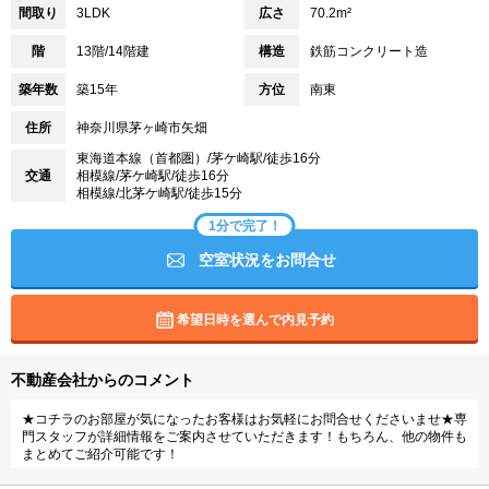
間取り
3LDK
広さ
70.2m²
階
13階/14階建
構造
鉄筋コンクリート造
築年数
築15年
方位
南東
住所
神奈川県茅ヶ崎市矢畑
東海道本線（首都圏）/茅ケ崎駅/徒歩16分
交通
相模線/茅ケ崎駅/徒歩16分
相模線/北茅ケ崎駅/徒歩15分
1分で完了！
空室状況をお問合せ
希望日時を選んで内見予約
不動産会社からのコメント
★コチラのお部屋が気になったお客様はお気軽にお問合せくださいませ★専
門スタッフが詳細情報をご案内させていただきます！もちろん、他の物件も
まとめてご紹介可能です！