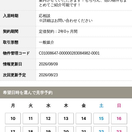
案内させていただきます！もちろん、他の物件もま
とめてご紹介可能です！
入居時期
応相談
※詳細はお問い合わせください
契約期間
定借契約：2年0ヶ月間
取引形態
一般媒介
物件管理コード
C01008647-000000283084982-0001
情報更新日
2026/08/09
次回更新予定
2026/08/23
希望日時を選んで見学予約
月
火
水
木
金
土
日
10
11
12
13
14
15
16
17
18
19
20
21
22
23