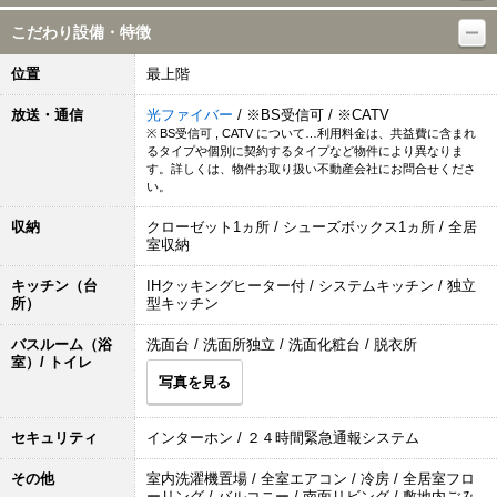
こだわり設備・特徴
位置
最上階
放送・通信
光ファイバー
/ ※BS受信可 / ※CATV
※ BS受信可 , CATV について…利用料金は、共益費に含まれ
るタイプや個別に契約するタイプなど物件により異なりま
す。詳しくは、物件お取り扱い不動産会社にお問合せくださ
い。
収納
クローゼット1ヵ所 / シューズボックス1ヵ所 / 全居
室収納
キッチン（台
IHクッキングヒーター付 / システムキッチン / 独立
所）
型キッチン
バスルーム（浴
洗面台 / 洗面所独立 / 洗面化粧台 / 脱衣所
室）/ トイレ
写真を見る
セキュリティ
インターホン / ２４時間緊急通報システム
その他
室内洗濯機置場 / 全室エアコン / 冷房 / 全居室フロ
ーリング / バルコニー / 南面リビング / 敷地内ごみ