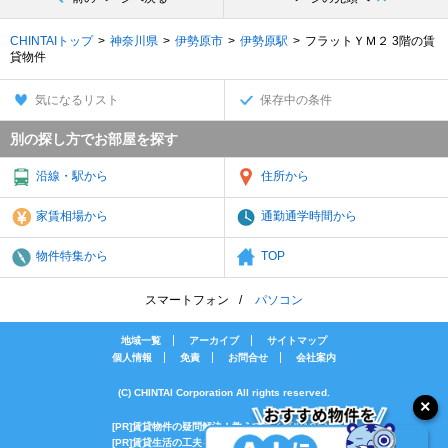
CHINTAIトップ
神奈川県
伊勢原市
伊勢原駅
フラットＹＭ２ 3階の賃
貸物件
気になるリスト
保存中の条件
別の探し方でお部屋を探す
沿線・駅から
住所から
家賃相場から
通勤通学時間から
物件特集から
TOP
スマートフォン
パソコン
地域一覧
アーカイブ
サイトマップ
個人情報
免責
お問合せ
会社案内
(C) CHINTAI Corporation All rights reserved.
[PR]賃貸物件の疑問解決！教えてエイブルAGENT
[PR]賃貸生活の工夫を紹介！CHINTAI情報局