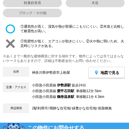
軽量鉄骨系
木造
ブロック・その他
①通気性が高く、湿気や熱が部屋にこもりにくい。②木造と比較し
て耐震性が高い。
①気密性が低く、エアコンが効きにくい。②火や熱に弱いため、火
災時にリスクがある。
※あくまで一般的な建物構造に対する傾向です。物件によっては当てはまらな
いケースもありますので、詳細は不動産会社へお問い合わせください。
住所
地図で見る
神奈川県伊勢原市上粕屋
小田急小田原線
伊勢原駅
徒歩24分
交通・アクセス
小田急小田原線
愛甲石田駅
車移動12分 5km
小田急小田原線
鶴巻温泉駅
車移動11分 4.3km
2駅利用可/ 閑静な住宅地/ 緑豊かな住宅地/ 前面棟無
周辺環境
この物件にお問合せする