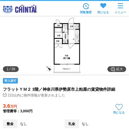
お部屋を探す
閲覧履歴
気になる
メニュー
沿線・駅から
住所から
家賃相場から
通勤通学時間から
物件特集から
拡大
1
/
38
不動産会社から
即入居可
TOP
フラットＹＭ２ 3階／神奈川県伊勢原市上粕屋の賃貸物件詳細
2日以内に物件情報が更新されました
3.6
万円
管理費等：3,000円
気になる
敷金
なし
礼金
なし