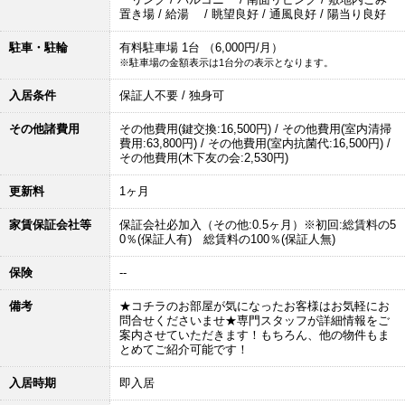
置き場 / 給湯 / 眺望良好 / 通風良好 / 陽当り良好
駐車・駐輪
有料駐車場 1台 （6,000円/月）
※駐車場の金額表示は1台分の表示となります。
入居条件
保証人不要 / 独身可
その他諸費用
その他費用(鍵交換:16,500円) / その他費用(室内清掃
費用:63,800円) / その他費用(室内抗菌代:16,500円) /
その他費用(木下友の会:2,530円)
更新料
1ヶ月
家賃保証会社等
保証会社必加入（その他:0.5ヶ月）※初回:総賃料の5
0％(保証人有) 総賃料の100％(保証人無)
保険
--
備考
★コチラのお部屋が気になったお客様はお気軽にお
問合せくださいませ★専門スタッフが詳細情報をご
案内させていただきます！もちろん、他の物件もま
とめてご紹介可能です！
入居時期
即入居