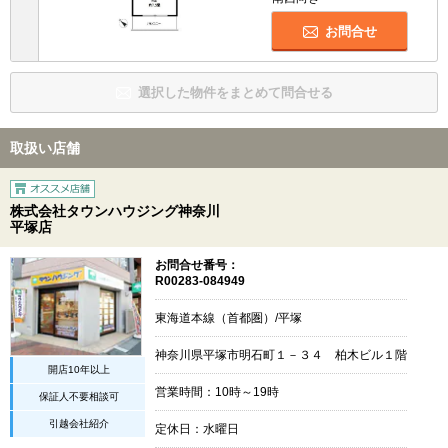
お問合せ
選択した物件をまとめて問合せる
取扱い店舗
株式会社タウンハウジング神奈川
平塚店
お問合せ番号：
R00283-084949
東海道本線（首都圏）/平塚
神奈川県平塚市明石町１－３４ 柏木ビル１階
開店10年以上
営業時間：10時～19時
保証人不要相談可
引越会社紹介
定休日：水曜日