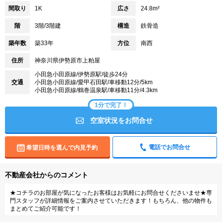
間取り
1K
広さ
24.8m²
階
3階/3階建
構造
鉄骨造
築年数
築33年
方位
南西
住所
神奈川県伊勢原市上粕屋
小田急小田原線/伊勢原駅/徒歩24分
交通
小田急小田原線/愛甲石田駅/車移動12分/5km
小田急小田原線/鶴巻温泉駅/車移動11分/4.3km
1分で完了！
空室状況をお問合せ
電話でお問合せ
希望日時を選んで内見予約
不動産会社からのコメント
★コチラのお部屋が気になったお客様はお気軽にお問合せくださいませ★専
門スタッフが詳細情報をご案内させていただきます！もちろん、他の物件も
まとめてご紹介可能です！