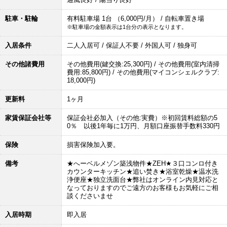
駐車・駐輪
有料駐車場 1台 （6,000円/月） / 自転車置き場
※駐車場の金額表示は1台分の表示となります。
入居条件
二人入居可 / 保証人不要 / 外国人可 / 独身可
その他諸費用
その他費用(鍵交換:25,300円) / その他費用(室内清掃
費用:85,800円) / その他費用(マイコンシェルクラブ:
18,000円)
更新料
1ヶ月
家賃保証会社等
保証会社必加入（その他:実費）※初回賃料総額の5
0％ 以後1年毎に1万円、月額口座振替手数料330円
保険
損害保険加入要。
備考
★へーベルメゾン築浅物件★ZEH★３口コンロ付き
カウンターキッチン★追い焚き★浴室乾燥★温水洗
浄便座★独立洗面台★弊社はオンライン内見対応と
なっておりますのでご遠方のお客様もお気軽にご相
談くださいませ
入居時期
即入居