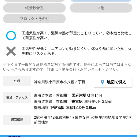
軽量鉄骨系
木造
ブロック・その他
①通気性が高く、湿気や熱が部屋にこもりにくい。②木造と比較し
て耐震性が高い。
①気密性が低く、エアコンが効きにくい。②火や熱に弱いため、火
災時にリスクがある。
※あくまで一般的な建物構造に対する傾向です。物件によっては当てはまらな
いケースもありますので、詳細は不動産会社へお問い合わせください。
住所
地図で見る
神奈川県小田原市小八幡３丁目
東海道本線（首都圏）
国府津駅
徒歩14分
交通・アクセス
東海道本線（首都圏）
鴨宮駅
車移動6分 2.5km
御殿場線
下曽我駅
車移動10分 3.9km
2駅利用可/ 2沿線利用可/ 閑静な住宅地/ 平坦地/ 駅まで平坦/
周辺環境
前面棟無