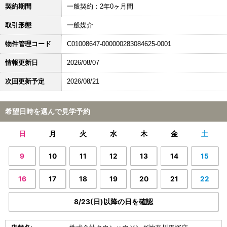
契約期間
一般契約：2年0ヶ月間
取引形態
一般媒介
物件管理コード
C01008647-000000283084625-0001
情報更新日
2026/08/07
次回更新予定
2026/08/21
希望日時を選んで見学予約
日
月
火
水
木
金
土
9
10
11
12
13
14
15
16
17
18
19
20
21
22
8/23(日)以降の日を確認