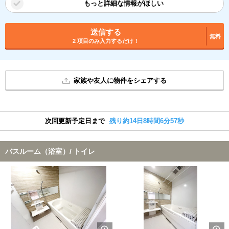
もっと詳細な情報がほしい
送信する
無料
2 項目のみ入力するだけ！
家族や友人に物件をシェアする
次回更新予定日まで
残り約14日8時間6分56秒
バスルーム（浴室）/ トイレ