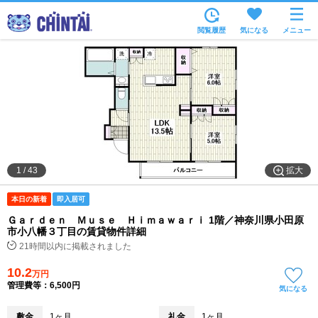
お部屋を探す
閲覧履歴
気になる
メニュー
沿線・駅から
住所から
家賃相場から
通勤通学時間から
物件特集から
拡大
1
/
43
不動産会社から
本日の新着
即入居可
TOP
Ｇａｒｄｅｎ Ｍｕｓｅ Ｈｉｍａｗａｒｉ 1階／神奈川県小田原
市小八幡３丁目の賃貸物件詳細
21時間以内に掲載されました
10.2
万円
管理費等：6,500円
気になる
敷金
1ヶ月
礼金
1ヶ月