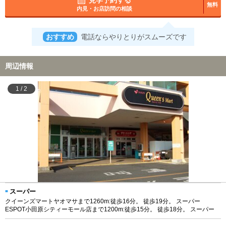
見学予約する
無料
内見・お店訪問の相談
おすすめ
電話ならやりとりがスムーズです
周辺情報
1
/
2
スーパー
クイーンズマートヤオマサまで1260m:徒歩16分。 徒歩19分。 スーパー
ESPOT小田原シティーモール店まで1200m:徒歩15分。 徒歩18分。 スーパー