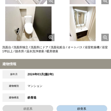
洗面台 / 洗面所独立 / 洗面所にドア / 洗面化粧台 / オートバス / 浴室乾燥機 / 浴室
1坪以上 / 脱衣所 / 温水洗浄便座 / 暖房便座
建物情報
2024年03月(築2年)
築年月
マンション
建物種別
鉄骨造
建物構造
鉄筋系
鉄骨系