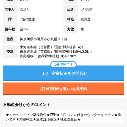
間取り
2LDK
広さ
54.88m²
階
1階/2階建
構造
鉄骨造
築年数
築2年
方位
西
住所
神奈川県小田原市小八幡３丁目
東海道本線（首都圏）/国府津駅/徒歩14分
交通
東海道本線（首都圏）/鴨宮駅/車移動6分/2.5km
御殿場線/下曽我駅/車移動10分/3.9km
1分で完了！
空室状況をお問合せ
希望日時を選んで内見予約
不動産会社からのコメント
★へーベルメゾン築浅物件★ZEH★３口コンロ付きカウンターキッチン★追
い焚き★浴室乾燥★温水洗浄便座★独立洗面台★