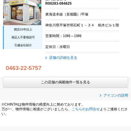
R00283-084625
東海道本線（首都圏）/平塚
神奈川県平塚市明石町１－３４ 柏木ビル１階
開店10年以上
営業時間：10時～19時
保証人不要相談可
引越会社紹介
定休日：水曜日
店舗の詳細を見る
0463-22-5757
この店舗の掲載物件一覧を見る
アイコンの説明
※CHINTAIは物件情報の精度向上に努めております。
万が一、物件情報に相違がございましたら、
こちらのお問合せ
よりご連絡くださ
い。