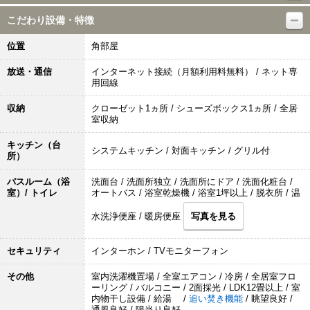
こだわり設備・特徴
位置
角部屋
放送・通信
インターネット接続（月額利用料無料） / ネット専
用回線
収納
クローゼット1ヵ所 / シューズボックス1ヵ所 / 全居
室収納
キッチン（台
システムキッチン / 対面キッチン / グリル付
所）
バスルーム（浴
洗面台 / 洗面所独立 / 洗面所にドア / 洗面化粧台 /
室）/ トイレ
オートバス / 浴室乾燥機 / 浴室1坪以上 / 脱衣所 / 温
水洗浄便座 / 暖房便座
写真を見る
セキュリティ
インターホン / TVモニターフォン
その他
室内洗濯機置場 / 全室エアコン / 冷房 / 全居室フロ
ーリング / バルコニー / 2面採光 / LDK12畳以上 / 室
内物干し設備 / 給湯 /
追い焚き機能
/ 眺望良好 /
通風良好 / 陽当り良好