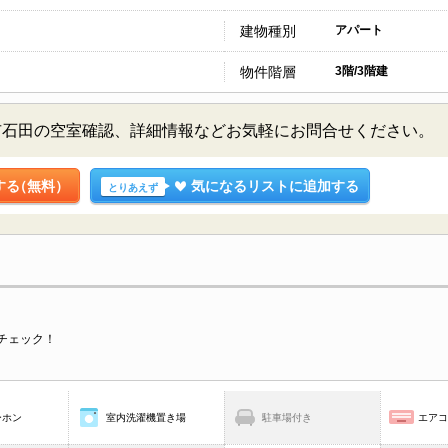
建物種別
アパート
物件階層
3階/3階建
市石田の空室確認、詳細情報などお気軽にお問合せください。
する
（無料）
気になるリストに追加する
とりあえず
チェック！
ーホン
室内洗濯機置き場
駐車場付き
エア