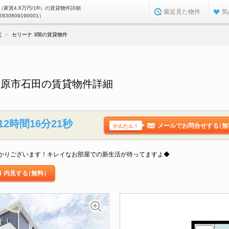
家賃4.8万円/1R）の賃貸物件詳細
最近見た物件
気
2830809190001）
駅
セリーナ 3階の賃貸物件
勢原市石田の賃貸物件詳細
12時間16分21秒
メールでお問合せする
（無
かんたん！
かりございます！キレイなお部屋での新生活が待ってますよ◆
内見する
（無料）