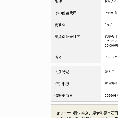
条件
保証人
その他諸費用
その他費用(
更新料
1ヶ月
家賃保証会社等
保証会社
ア:0.3
20,00
備考
☆インタ
入居時期
即入居
取引形態
専属専任
情報更新日
2026/08/
セリーナ 3階／神奈川県伊勢原市石