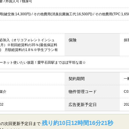
不要
/
外国人可
/
独身可
鍵交換:14,300円) / その他費用(消臭抗菌施工代:16,500円) / その他費用(TPC:1,650円
保険
必加入（オリコフォレントインシュ
損
5ヶ月）※初回総賃料の35％(最低保証料
0円) 月額総賃料の1.8％※学生プラン有
ーネット使いたい放題！愛甲石田駅までほぼ平坦な道☆
契約期間
一
物件管理コード
媒介
C0
広告更新予定日
02
20
残り約10日12時間16分21秒
田の
次回更新予定日まで