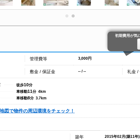
初期費用が気
管理費等
3,000円
敷金 / 保証金
礼金 /
-- / --
10
駅
徒歩
分
11
車移動
分 4km
8
車移動
分 3.7km
地図で物件の周辺環境をチェック！
築年
2015年02月(築11年)