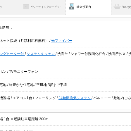
ク
ウォークインクローゼット
独立洗面台
追い
上階無し
ネット接続（月額利用料無料）
/
光ファイバー
キングヒーター付
/
システムキッチン
/
洗面台
/
シャワー付洗面化粧台
/
洗面所独立
/
ホン
/
TVモニターフォン
宅地
/
緑豊かな住宅地
/
平坦地
/
駅まで平坦
機置場
/
エアコン1台
/
フローリング
/
24時間換気システム
/
バルコニー
/
敷地内ご
 1台 ※近隣駐車場距離:300m