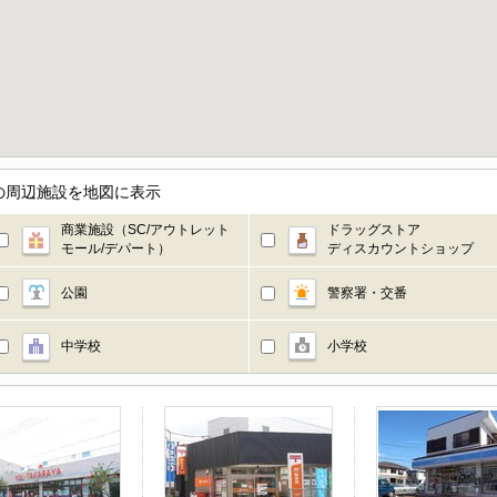
の周辺施設を地図に表示
商業施設（SC/アウトレット
ドラッグストア
モール/デパート）
ディスカウントショップ
公園
警察署・交番
中学校
小学校