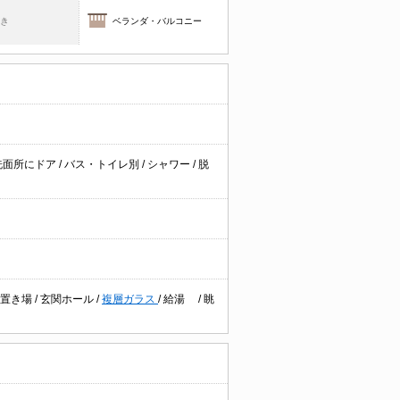
焚き
ベランダ・バルコニー
洗面所にドア
/
バス・トイレ別
/
シャワー
/
脱
み置き場
/
玄関ホール
/
複層ガラス
/
給湯
/
眺