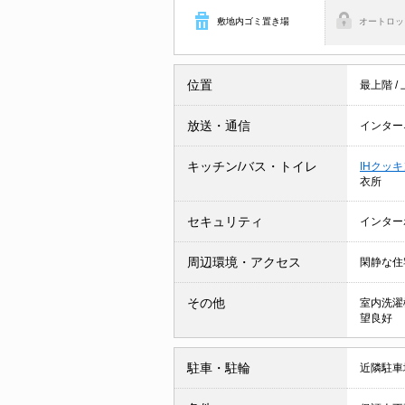
敷地内ゴミ置き場
オートロッ
位置
最上階
/
放送・通信
インター
キッチン/バス・トイレ
IHクッ
衣所
セキュリティ
インター
周辺環境・アクセス
閑静な住
その他
室内洗濯
望良好
駐車・駐輪
近隣駐車場