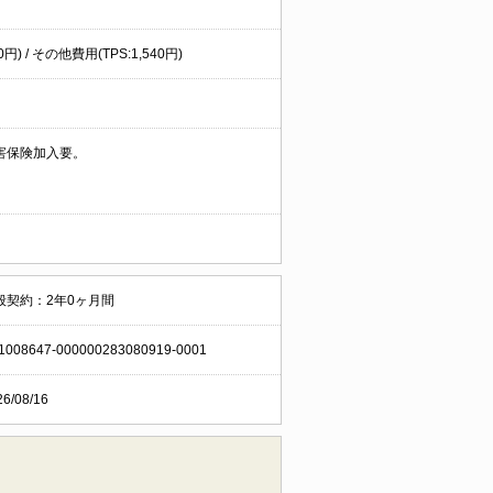
) / その他費用(TPS:1,540円)
害保険加入要。
般契約：2年0ヶ月間
1008647-000000283080919-0001
26/08/16