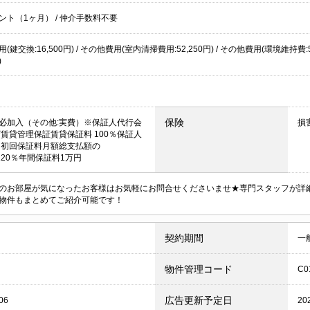
ント（1ヶ月） /
仲介手数料不要
(鍵交換:16,500円) / その他費用(室内清掃費用:52,250円) / その他費用(環境維持
)
保険
必加入（その他:実費）※保証人代行会
損
ザ賃貸管理保証賃貸保証料 100％保証人
 初回保証料月額総支払額の
r120％年間保証料1万円
のお部屋が気になったお客様はお気軽にお問合せくださいませ★専門スタッフが詳
物件もまとめてご紹介可能です！
契約期間
一
物件管理コード
C0
広告更新予定日
06
20