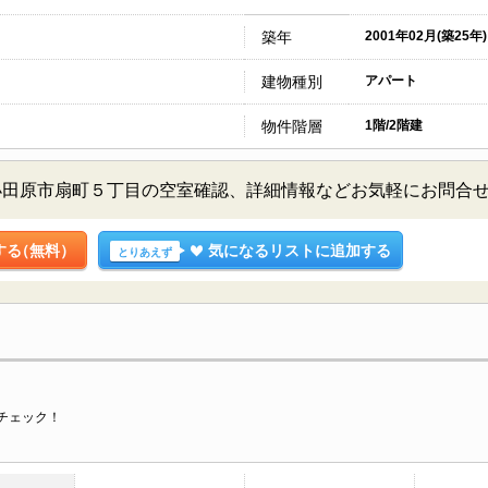
築年
2001年02月(築25年)
建物種別
アパート
物件階層
1階/2階建
小田原市扇町５丁目の空室確認、詳細情報などお気軽にお問合
する
（無料）
気になるリストに追加する
とりあえず
チェック！