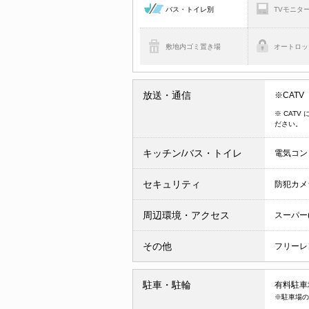
バス・トイレ別
TVモニタ
敷地内ゴミ置き場
オートロッ
放送・通信
※CATV
※ CAT
ださい。
キッチン/バス・トイレ
電気コン
セキュリティ
防犯カメ
周辺環境・アクセス
スーパー
その他
フリーレ
駐車・駐輪
有料駐車場
※駐車場の