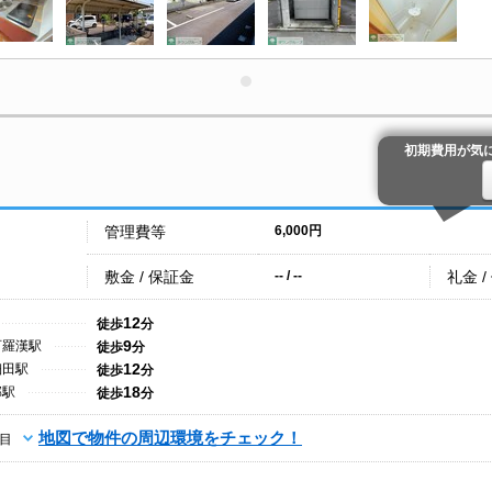
初期費用が気
管理費等
6,000円
敷金 / 保証金
礼金 /
-- / --
12
徒歩
分
9
百羅漢駅
徒歩
分
12
細田駅
徒歩
分
18
部駅
徒歩
分
地図で物件の周辺環境をチェック！
目