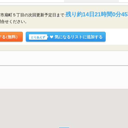
残り約14日21時間0分4
原市扇町５丁目の
次回更新予定日まで
問合せください。
する
（無料）
気になるリストに追加する
とりあえず