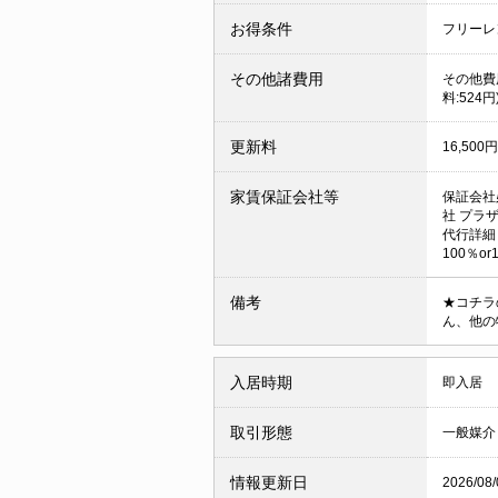
お得条件
フリーレ
その他諸費用
その他費用
料:524円
更新料
16,500円
家賃保証会社等
保証会社
社 プラ
代行詳細
100％o
備考
★コチラ
ん、他の
入居時期
即入居
取引形態
一般媒介
情報更新日
2026/08/