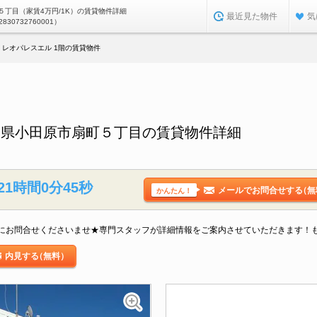
５丁目（家賃4万円/1K）の賃貸物件詳細
最近見た物件
気
2830732760001）
レオパレスエル 1階の賃貸物件
川県小田原市扇町５丁目の賃貸物件詳細
21時間0分44秒
メールでお問合せする
（無
かんたん！
にお問合せくださいませ★専門スタッフが詳細情報をご案内させていただきます！
内見する
（無料）