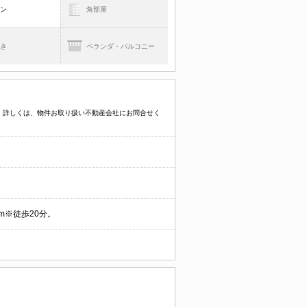
コン
角部屋
焚き
ベランダ・バルコニー
す。詳しくは、物件お取り扱い不動産会社にお問合せく
m※徒歩20分。