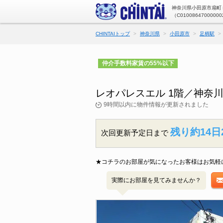
神奈川県小田原市扇町
（C01008647000000
CHINTAIトップ
神奈川県
小田原市
足柄駅
仲介手数料家賃の55%以下
レオパレスエル 1階／神奈
9時間以内に物件情報が更新されました
残り約14日
次回更新予定日まで
★コチラのお部屋が気になったお客様はお気軽
実際にお部屋を見てみませんか？