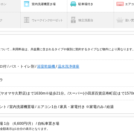
ーホン
室内洗濯機置き場
駐車場付き
エア
ク
ウォークインクローゼット
独立洗面台
追い
V について…利用料金は、共益費に含まれるタイプや個別に契約するタイプなど物件により異なりま
ロ付
/
バス・トイレ別
/
浴室乾燥機
/
温水洗浄便座
ラ
(ヤオマサ久野店)まで1630m※徒歩21分。/スーパー(小田原百貨店寿町店)まで1570
ント
/
室内洗濯機置場
/
エアコン1台
/
家具・家電付き ※家電のみ
/
給湯
 1台 （6,600円/月） /
自転車置き場
金額表示は1台分の表示となります。