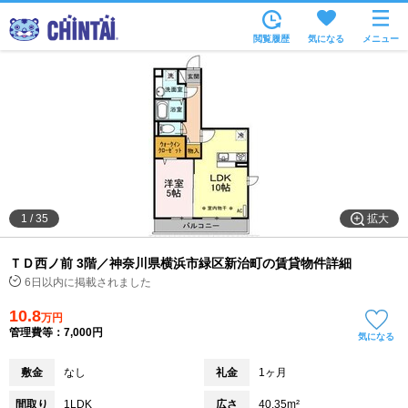
お部屋を探す
閲覧履歴
気になる
メニュー
沿線・駅から
住所から
家賃相場から
通勤通学時間から
物件特集から
拡大
1
/
35
不動産会社から
ＴＤ西ノ前 3階／神奈川県横浜市緑区新治町の賃貸物件詳細
TOP
6日以内に掲載されました
10.8
万円
管理費等：7,000円
気になる
敷金
なし
礼金
1ヶ月
間取り
1LDK
広さ
40.35m²