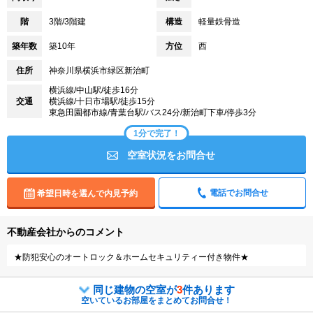
階
3階/3階建
構造
軽量鉄骨造
築年数
築10年
方位
西
住所
神奈川県横浜市緑区新治町
横浜線/中山駅/徒歩16分
交通
横浜線/十日市場駅/徒歩15分
東急田園都市線/青葉台駅/バス24分/新治町下車/停歩3分
1分で完了！
空室状況をお問合せ
電話でお問合せ
希望日時を選んで内見予約
不動産会社からのコメント
★防犯安心のオートロック＆ホームセキュリティー付き物件★
同じ建物の空室が
3
件あります
空いているお部屋をまとめてお問合せ！