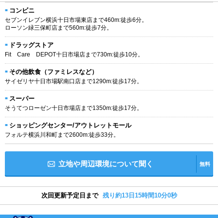
コンビニ
セブンイレブン横浜十日市場東店まで460m:徒歩6分。
ローソン緑三保町店まで560m:徒歩7分。
ドラッグストア
Fit Care DEPOT十日市場店まで730m:徒歩10分。
その他飲食（ファミレスなど）
サイゼリヤ十日市場駅南口店まで1290m:徒歩17分。
スーパー
そうてつローゼン十日市場店まで1350m:徒歩17分。
ショッピングセンター/アウトレットモール
フォルテ横浜川和町まで2600m:徒歩33分。
立地や周辺環境について聞く
無料
次回更新予定日まで
残り約13日15時間10分0秒