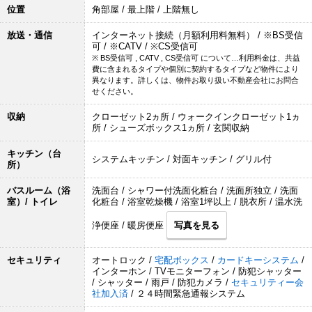
位置
角部屋 / 最上階 / 上階無し
放送・通信
インターネット接続（月額利用料無料） / ※BS受信
可 / ※CATV / ※CS受信可
※ BS受信可 , CATV , CS受信可 について…利用料金は、共益
費に含まれるタイプや個別に契約するタイプなど物件により
異なります。詳しくは、物件お取り扱い不動産会社にお問合
せください。
収納
クローゼット2ヵ所 / ウォークインクローゼット1ヵ
所 / シューズボックス1ヵ所 / 玄関収納
キッチン（台
システムキッチン / 対面キッチン / グリル付
所）
バスルーム（浴
洗面台 / シャワー付洗面化粧台 / 洗面所独立 / 洗面
室）/ トイレ
化粧台 / 浴室乾燥機 / 浴室1坪以上 / 脱衣所 / 温水洗
浄便座 / 暖房便座
写真を見る
セキュリティ
オートロック /
宅配ボックス
/
カードキーシステム
/
インターホン / TVモニターフォン / 防犯シャッター
/ シャッター / 雨戸 / 防犯カメラ /
セキュリティー会
社加入済
/ ２４時間緊急通報システム