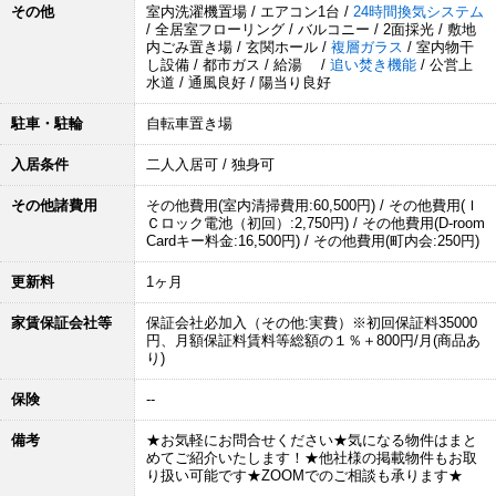
その他
室内洗濯機置場 / エアコン1台 /
24時間換気システム
/ 全居室フローリング / バルコニー / 2面採光 / 敷地
内ごみ置き場 / 玄関ホール /
複層ガラス
/ 室内物干
し設備 / 都市ガス / 給湯 /
追い焚き機能
/ 公営上
水道 / 通風良好 / 陽当り良好
駐車・駐輪
自転車置き場
入居条件
二人入居可 / 独身可
その他諸費用
その他費用(室内清掃費用:60,500円) / その他費用(Ｉ
Ｃロック電池（初回）:2,750円) / その他費用(D-room
Cardキー料金:16,500円) / その他費用(町内会:250円)
更新料
1ヶ月
家賃保証会社等
保証会社必加入（その他:実費）※初回保証料35000
円、月額保証料賃料等総額の１％＋800円/月(商品あ
り)
保険
--
備考
★お気軽にお問合せください★気になる物件はまと
めてご紹介いたします！★他社様の掲載物件もお取
り扱い可能です★ZOOMでのご相談も承ります★