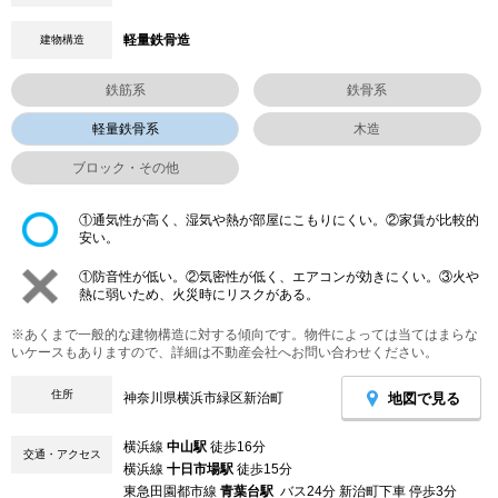
軽量鉄骨造
建物構造
鉄筋系
鉄骨系
軽量鉄骨系
木造
ブロック・その他
①通気性が高く、湿気や熱が部屋にこもりにくい。②家賃が比較的
安い。
①防音性が低い。②気密性が低く、エアコンが効きにくい。③火や
熱に弱いため、火災時にリスクがある。
※あくまで一般的な建物構造に対する傾向です。物件によっては当てはまらな
いケースもありますので、詳細は不動産会社へお問い合わせください。
住所
地図で見る
神奈川県横浜市緑区新治町
横浜線
中山駅
徒歩16分
交通・アクセス
横浜線
十日市場駅
徒歩15分
東急田園都市線
青葉台駅
バス24分 新治町下車 停歩3分