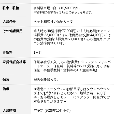
駐車・駐輪
有料駐車場 1台 （16,500円/月）
※駐車場の金額表示は1台分の表示となります。
入居条件
ペット相談可 / 保証人不要
その他諸費用
退去時必須(清掃費:77,000円) / 退去時必須(エアコン
清掃費:33,000円) / その他費用(鍵交換:44,000円) / そ
の他費用(室内清掃費用:77,000円) / その他費用(エア
コン清掃費:33,000円)
更新料
1ヶ月
家賃保証会社等
保証会社必加入（その他:実費）※レジデンシャルパ
ートナーズ 保証料：賃料等の50％(最低2万)、月額
保証・事務手数料：賃料等の1％(更新料無)
保険
損害保険加入要。
備考
★港北ニュータウンのお部屋探しはタウンハウジン
グまでお問い合わせください・地域密着・安心丁
寧・お部屋探しとモットーにスタッフ一同全力でご
対応させて頂きます★
入居時期
空予定 (2026年10月中旬)