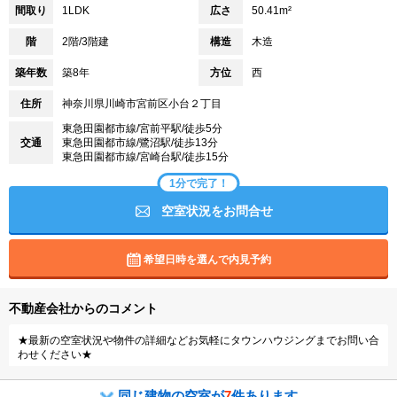
間取り
1LDK
広さ
50.41m²
階
2階/3階建
構造
木造
築年数
築8年
方位
西
住所
神奈川県川崎市宮前区小台２丁目
東急田園都市線/宮前平駅/徒歩5分
交通
東急田園都市線/鷺沼駅/徒歩13分
東急田園都市線/宮崎台駅/徒歩15分
1分で完了！
空室状況をお問合せ
希望日時を選んで内見予約
不動産会社からのコメント
★最新の空室状況や物件の詳細などお気軽にタウンハウジングまでお問い合
わせください★
同じ建物の空室が
7
件あります