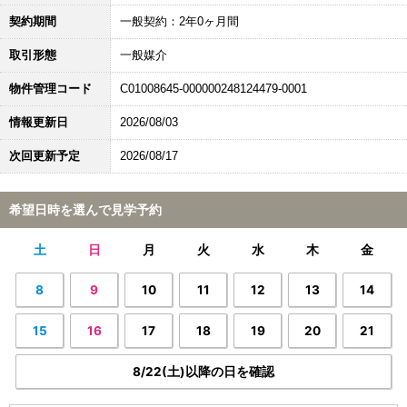
契約期間
一般契約：2年0ヶ月間
取引形態
一般媒介
物件管理コード
C01008645-000000248124479-0001
情報更新日
2026/08/03
次回更新予定
2026/08/17
希望日時を選んで見学予約
土
日
月
火
水
木
金
8
9
10
11
12
13
14
15
16
17
18
19
20
21
8/22(土)以降の日を確認