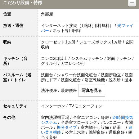
こだわり設備・特徴
位置
角部屋
放送・通信
インターネット接続（月額利用料無料） /
光ファイ
バー
/ ネット専用回線
収納
クローゼット1ヵ所 / シューズボックス1ヵ所 / 玄関
収納
キッチン（台
コンロ2口以上 / システムキッチン / 対面キッチン /
所）
グリル付 / ガスレンジ付
バスルーム（浴
洗面台 / シャワー付洗面化粧台 / 洗面所独立 / 洗面
室）/ トイレ
所にドア / 洗面化粧台 / 浴室乾燥機 / 脱衣所 / 温水
洗浄便座 / 暖房便座
写真を見る
セキュリティ
インターホン / TVモニターフォン
その他
室内洗濯機置場 / 全室エアコン / 冷房 /
24時間換気
システム
/ 全居室フローリング / バルコニー / 玄関
ホール /
振分タイプ
/ 室内物干し設備 / 給湯 /
追
い焚き機能
/ 公営上水道 / 眺望良好 / 通風良好 / 陽
当り良好