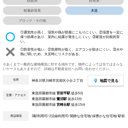
鉄筋系
鉄骨系
軽量鉄骨系
木造
ブロック・その他
①通気性が高く、湿気や熱が部屋にこもりにくい。②湿度を一定に
保つ効果があり、室内に結露が発生しにくい。③家賃が比較的安
い。
①防音性が低い。②気密性が低く、エアコンが効きにくい。③火や
熱に弱いため、火災時にリスクがある。
※あくまで一般的な建物構造に対する傾向です。物件によっては当てはまらな
いケースもありますので、詳細は不動産会社へお問い合わせください。
住所
地図で見る
神奈川県川崎市宮前区小台２丁目
東急田園都市線
宮前平駅
徒歩5分
交通・アクセス
東急田園都市線
鷺沼駅
徒歩13分
東急田園都市線
宮崎台駅
徒歩15分
3駅利用可/ 2沿線利用可/ 閑静な住宅地/ 緑豊かな住宅地/ 駅前
周辺環境