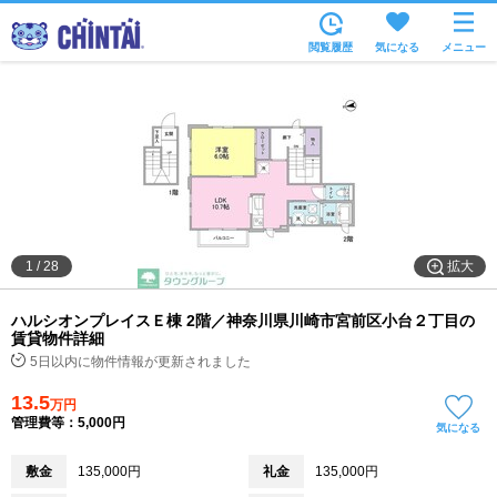
お部屋を探す
閲覧履歴
気になる
メニュー
沿線・駅から
住所から
家賃相場から
通勤通学時間から
物件特集から
拡大
1
/
28
不動産会社から
ハルシオンプレイスＥ棟 2階／神奈川県川崎市宮前区小台２丁目の
TOP
賃貸物件詳細
5日以内に物件情報が更新されました
13.5
万円
管理費等：5,000円
気になる
敷金
135,000円
礼金
135,000円