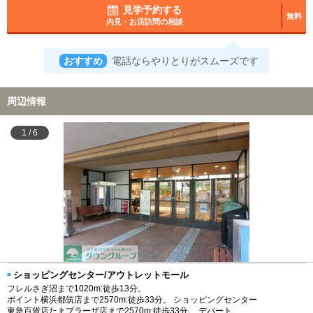
見学予約する
無料
内見・お店訪問の相談
おすすめ
電話ならやりとりがスムーズです
周辺情報
1
/
6
ショッピングセンター/アウトレットモール
フレルさぎ沼まで1020m:徒歩13分。
ポイント横浜都筑店まで2570m:徒歩33分。 ショッピングセンター
東急百貨店たまプラーザ店まで2570m:徒歩33分。 デパート