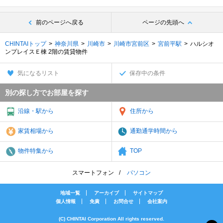
前のページへ戻る
ページの先頭へ
CHINTAIトップ
神奈川県
川崎市
川崎市宮前区
宮前平駅
ハルシオ
ンプレイスＥ棟 2階の賃貸物件
気になるリスト
保存中の条件
別の探し方でお部屋を探す
沿線・駅から
住所から
家賃相場から
通勤通学時間から
物件特集から
TOP
スマートフォン
パソコン
地域一覧
アーカイブ
サイトマップ
個人情報
免責
お問合せ
会社案内
(C) CHINTAI Corporation All rights reserved.