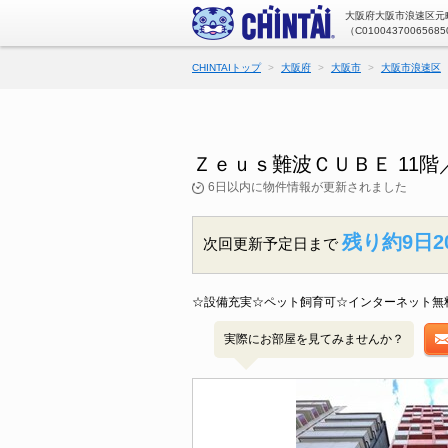
大阪府大阪市浪速区元町
（C01004370065685
CHINTAIトップ
大阪府
大阪市
大阪市浪速区
Ｚｅｕｓ難波ＣＵＢＥ 11
6日以内に物件情報が更新されました
残り約9日2
次回更新予定日まで
☆設備充実☆ペット飼育可☆インターネット無
実際にお部屋を見てみませんか？