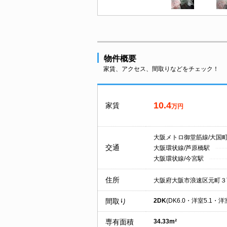
物件概要
家賃、アクセス、間取りなどをチェック！
10.4
家賃
万円
大阪メトロ御堂筋線/大国
交通
大阪環状線/芦原橋駅
大阪環状線/今宮駅
住所
大阪府大阪市浪速区元町３
間取り
2DK
(DK6.0・洋室5.1・洋室
専有面積
34.33m²