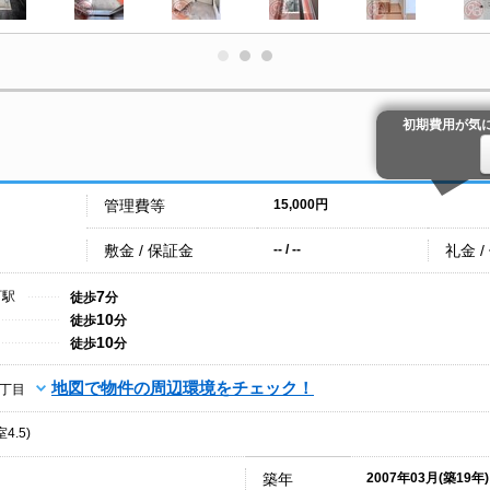
初期費用が気
管理費等
15,000円
敷金 / 保証金
礼金 /
-- / --
7
町駅
徒歩
分
10
徒歩
分
10
徒歩
分
地図で物件の周辺環境をチェック！
丁目
4.5)
築年
2007年03月(築19年)