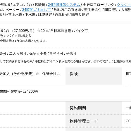
機置場
/
エアコン2台
/
床暖房
/
24時間換気システム
/
全居室フローリング
/
クッシ
エレベーター
/
24時間ゴミ出し可
/
敷地内ごみ置き場
/
照明器具付
/
間接照明
/
人感
気
/
公営上水道
/
下水道
/
眺望良好
/
通風良好
/
陽当り良好
1台 （27,500円/月） ※20m /
自転車置き場
/
バイク可
徴：
バイク置場あり
金額表示は1台分の表示となります。
談可
/
二人入居可
/
保証人不要
/
事務所可
/
子供可
して契約される場合の仲介手数料はアイコン表示と異なる場合がございますので詳しくは物件お取
保険
必加入（その他:実費）※ 保証会社に
損
000円 鍵交換代24200円
契約期間
一
物件管理コード
C0