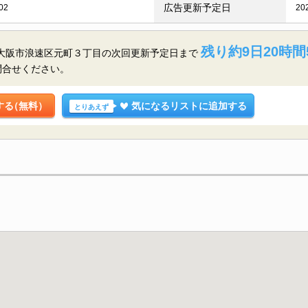
広告更新予定日
02
20
残り約9日20時間
府大阪市浪速区元町３丁目の
次回更新予定日まで
問合せください。
する
（無料）
気になるリストに追加する
とりあえず