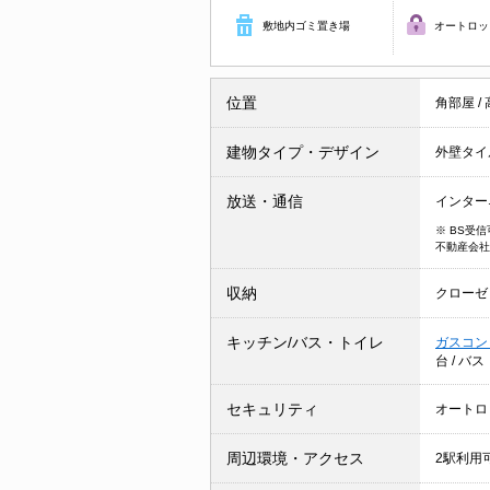
敷地内ゴミ置き場
オートロッ
位置
角部屋
/
建物タイプ・デザイン
外壁タイ
放送・通信
インター
※ BS受
不動産会社
収納
クローゼ
キッチン/バス・トイレ
ガスコン
台
/
バス
セキュリティ
オートロ
周辺環境・アクセス
2駅利用