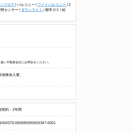
ョンフロア
/
バルコニー
/
ワイドバルコニー
/
2
照明センサー
/
ダウンライト
/
都市ガス
/
給
り扱い不動産会社にお問合せください。
害保険加入要。
般契約：2年間
1004370-065685000926367-0001