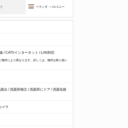
焚き
ベランダ・バルコニー
回線
/
CATVインターネット
/
LAN対応
イプなど物件により異なります。詳しくは、物件お取り扱い
洗面台
/
洗面所独立
/
洗面所にドア
/
洗面化粧
カメラ