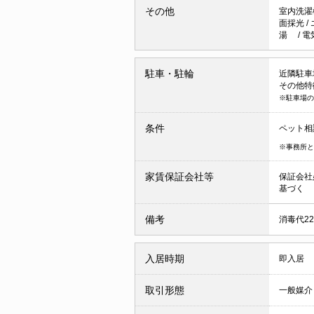
その他
室内洗濯
面採光
/
湯
/
電
駐車・駐輪
近隣駐車場 
その他特
※駐車場の
条件
ペット相
※事務所と
家賃保証会社等
保証会社
基づく
備考
消毒代22
入居時期
即入居
取引形態
一般媒介