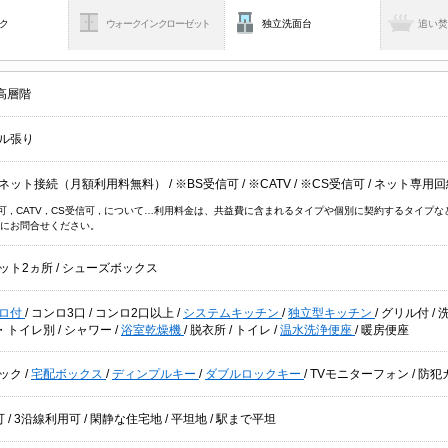
ク
ウォークインクローゼット
独立洗面台
追い
高層階
ル張り
ネット接続（月額利用料無料）
/
※BS受信可
/
※CATV
/
※CS受信可
/
ネット専用
信可 , CATV , CS受信可 , について…利用料金は、共益費に含まれるタイプや個別に契約するタ
にお問合せください。
ット2ヵ所
/
シューズボックス
ロ付
/
コンロ3口
/
コンロ2口以上
/
システムキッチン
/
独立型キッチン
/
グリル付
/
・トイレ別
/
シャワー
/
浴室乾燥機
/
脱衣所
/
トイレ
/
温水洗浄便座
/
暖房便座
ック
/
宅配ボックス
/
ディンプルキー
/
ダブルロックキー
/
TVモニターフォン
/
防犯
可
/
3沿線利用可
/
閑静な住宅地
/
平坦地
/
駅まで平坦