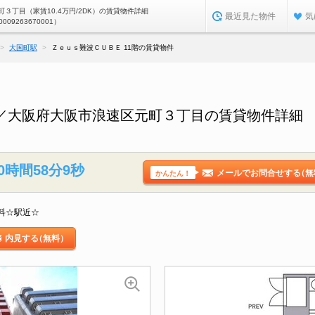
３丁目（家賃10.4万円/2DK）の賃貸物件詳細
最近見た物件
気
0009263670001）
大国町駅
Ｚｅｕｓ難波ＣＵＢＥ 11階の賃貸物件
階／大阪府大阪市浪速区元町３丁目の賃貸物件詳細
0時間58分8秒
メールでお問合せする
（無
かんたん！
料☆駅近☆
内見する
（無料）