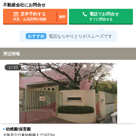
不動産会社にお問合せ
見学予約する
電話でお問合せ
無料
内見・お店訪問の相談
すぐに問合せる
おすすめ
電話ならやりとりがスムーズです
周辺情報
1
/
10
幼稚園/保育園
大阪市立日東幼稚園まで1072m