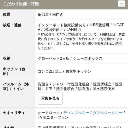
こだわり設備・特徴
位置
角部屋 / 南向き
放送・通信
インターネット接続設備あり / ※BS受信可 / ※CAT
V / ※CS受信可 / LAN対応
※ BS受信可 , CATV , CS受信可 , について…利用料金は、共益
費に含まれるタイプや個別に契約するタイプなど物件により
異なります。詳しくは、物件お取り扱い不動産会社にお問合
せください。
収納
クローゼット2ヵ所 / シューズボックス
キッチン（台
コンロ2口以上 / 独立型キッチン
所）
バスルーム（浴
洗面台 / シャワー付洗面化粧台 / 洗面所独立 / 洗面
室）/ トイレ
所にドア / 洗面化粧台 / 脱衣所 / 温水洗浄便座
写真を見る
セキュリティ
オートロック /
ディンプルキー
/
ダブルロックキー
/
TVモニターフォン
その他
室内洗濯機置場 / エアコン / 全居室フローリング /