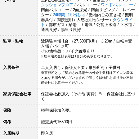
クッションフロア
/ バルコニー /
ワイドバルコニー
/
南面バルコニー / 2面採光 / 南面リビング / エレベー
ター /
24時間ゴミ出し可
/ 敷地内ごみ置き場 / 照明
器具付 / 間接照明 / 人感照明センサー /
ダウンライ
ト
/ 都市ガス / 給湯 / 電気 / 公営上水道 / 下水道 /
通風良好 / 陽当り良好
駐車・駐輪
近隣駐車場 1台 （27,500円/月） ※20m / 自転車置
き場 / バイク可
その他特徴： バイク置場あり
※駐車場の金額表示は1台分の表示となります。
入居条件
二人入居可 / 保証人不要 / 事務所可 / 子供可
※事務所として契約される場合の仲介手数料はアイコン表示
と異なる場合がございますので詳しくは物件お取り扱い不動
産会社にお問合せください。
家賃保証会社等
保証会社必加入（その他:実費）※ 保証会社に基づ
く
保険
損害保険加入要。
備考
鍵交換代16500円
入居時期
即入居