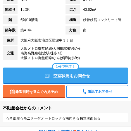
間取り
1LDK
広さ
43.02m²
階
6階/10階建
構造
鉄骨鉄筋コンクリート造
築年数
築41年
方位
南
住所
大阪府大阪市浪速区難波中３丁目
大阪メトロ御堂筋線/大国町駅/徒歩7分
交通
南海高野線/難波駅/徒歩7分
大阪メトロ御堂筋線/なんば駅/徒歩9分
1分で完了！
空室状況をお問合せ
電話でお問合せ
希望日時を選んで内見予約
不動産会社からのコメント
☆角部屋☆モニター付オートロック☆南向き☆独立洗面台☆