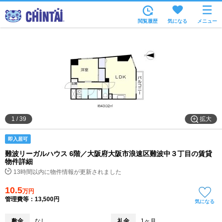
お部屋を探す
閲覧履歴
気になる
メニュー
沿線・駅から
住所から
家賃相場から
通勤通学時間から
物件特集から
拡大
1
/
39
不動産会社から
即入居可
TOP
難波リーガルハウス 6階／大阪府大阪市浪速区難波中３丁目の賃貸
物件詳細
13時間以内に物件情報が更新されました
10.5
万円
管理費等：13,500円
気になる
敷金
なし
礼金
1ヶ月