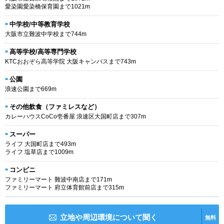
愛染園愛染橋保育園まで1021m
中学校/中等教育学校
大阪市立難波中学校まで744m
高等学校/高等専門学校
KTCおおぞら高等学院 大阪キャンパスまで743m
公園
浪速公園まで669m
その他飲食（ファミレスなど）
カレーハウスCoCo壱番屋 浪速区大国町店まで307m
スーパー
ライフ 大国町店まで493m
ライフ 塩草店まで1009m
コンビニ
ファミリーマート 難波中南店まで171m
ファミリーマート 府立体育館前店まで315m
立地や周辺環境について聞く
無料