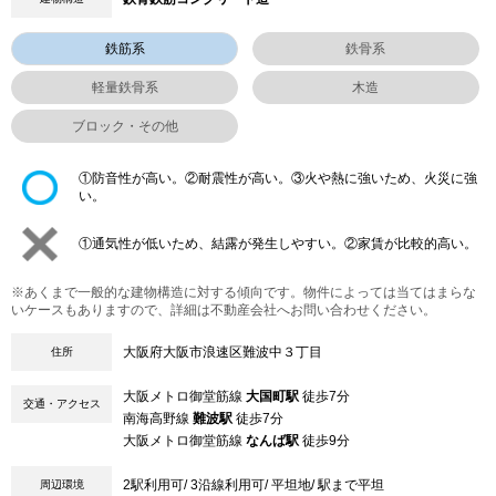
鉄筋系
鉄骨系
軽量鉄骨系
木造
ブロック・その他
①防音性が高い。②耐震性が高い。③火や熱に強いため、火災に強
い。
①通気性が低いため、結露が発生しやすい。②家賃が比較的高い。
※あくまで一般的な建物構造に対する傾向です。物件によっては当てはまらな
いケースもありますので、詳細は不動産会社へお問い合わせください。
大阪府大阪市浪速区難波中３丁目
住所
大阪メトロ御堂筋線
大国町駅
徒歩7分
交通・アクセス
南海高野線
難波駅
徒歩7分
大阪メトロ御堂筋線
なんば駅
徒歩9分
2駅利用可/ 3沿線利用可/ 平坦地/ 駅まで平坦
周辺環境