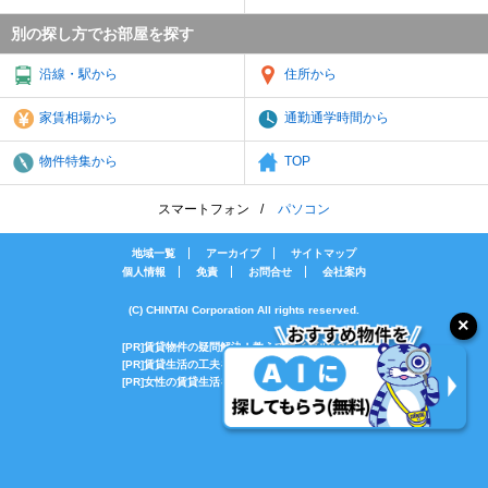
別の探し方でお部屋を探す
沿線・駅から
住所から
家賃相場から
通勤通学時間から
物件特集から
TOP
スマートフォン
パソコン
地域一覧
アーカイブ
サイトマップ
個人情報
免責
お問合せ
会社案内
(C) CHINTAI Corporation All rights reserved.
[PR]賃貸物件の疑問解決！教えてエイブルAGENT
[PR]賃貸生活の工夫を紹介！CHINTAI情報局
[PR]女性の賃貸生活を応援！Woman.CHINTAI