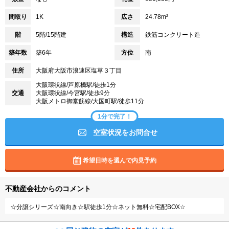
間取り
1K
広さ
24.78m²
階
5階/15階建
構造
鉄筋コンクリート造
築年数
築6年
方位
南
住所
大阪府大阪市浪速区塩草３丁目
大阪環状線/芦原橋駅/徒歩1分
交通
大阪環状線/今宮駅/徒歩9分
大阪メトロ御堂筋線/大国町駅/徒歩11分
1分で完了！
空室状況をお問合せ
希望日時を選んで内見予約
不動産会社からのコメント
☆分譲シリーズ☆南向き☆駅徒歩1分☆ネット無料☆宅配BOX☆