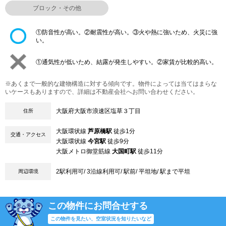
ブロック・その他
①防音性が高い。②耐震性が高い。③火や熱に強いため、火災に強
い。
①通気性が低いため、結露が発生しやすい。②家賃が比較的高い。
※あくまで一般的な建物構造に対する傾向です。物件によっては当てはまらな
いケースもありますので、詳細は不動産会社へお問い合わせください。
大阪府大阪市浪速区塩草３丁目
住所
大阪環状線
芦原橋駅
徒歩1分
交通・アクセス
大阪環状線
今宮駅
徒歩9分
大阪メトロ御堂筋線
大国町駅
徒歩11分
2駅利用可/ 3沿線利用可/ 駅前/ 平坦地/ 駅まで平坦
周辺環境
この物件にお問合せする
この物件を見たい、空室状況を知りたいなど