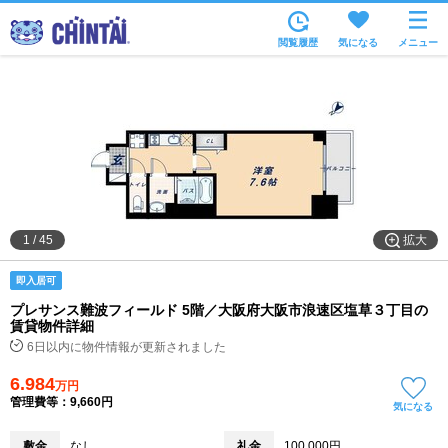
お部屋を探す
閲覧履歴
気になる
メニュー
沿線・駅から
住所から
家賃相場から
通勤通学時間から
物件特集から
拡大
1
/
45
不動産会社から
即入居可
TOP
プレサンス難波フィールド 5階／大阪府大阪市浪速区塩草３丁目の
賃貸物件詳細
6日以内に物件情報が更新されました
6.984
万円
管理費等：9,660円
気になる
敷金
なし
礼金
100,000円