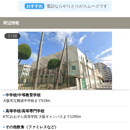
おすすめ
電話ならやりとりがスムーズです
周辺情報
1
/
10
中学校/中等教育学校
大阪市立難波中学校まで519m
高等学校/高等専門学校
KTCおおぞら高等学院 大阪キャンパスまで1295m
その他飲食（ファミレスなど）