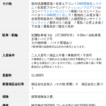
その他
室内洗濯機置場 / 全室エアコン /
24時間換気システ
ム
/ 全居室フローリング /
クッションフロア
/ バル
コニー /
ワイドバルコニー
/ 南面バルコニー / エレ
ベーター /
24時間ゴミ出し可
/ 敷地内ごみ置き場 /
全室照明器具付 / 間接照明 / 人感照明センサー /
ダ
ウンライト
/ 都市ガス / 給湯 / 電気 / 公営上水道 /
下水道 / 通風良好 / 陽当り良好
駐車・駐輪
近隣駐車場 1台 （27,500円/月） ※20m / 自転車置
き場 / バイク可
その他特徴： バイク置場あり
※駐車場の金額表示は1台分の表示となります。
入居条件
二人入居可 / 保証人不要 / 事務所可 / 子供可
※事務所として契約される場合の仲介手数料はアイコン表示
と異なる場合がございますので詳しくは物件お取り扱い不動
産会社にお問合せください。
更新料
11,000円
家賃保証会社等
保証会社必加入（その他:実費）※ 保証会社に基づ
く
保険
損害保険加入要。
備考
鍵交換代29700円 プレサポ安心241320円(月額)