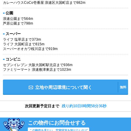
カレーハウスCoCo壱番屋 浪速区大国町店まで982m
公園
浪速公園まで564m
芦原公園まで798m
スーパー
ライフ 塩草店まで373m
ライフ 大国町店まで815m
スーパーオオカワ桜川店まで919m
コンビニ
セブンイレブン 大阪大国町駅北店まで936m
ファミリーマート 浪速敷津東店まで1023m
立地や周辺環境について聞く
無料
次回更新予定日まで
残り約10日0時間58分35秒
この物件にお問合せする
この物件を見たい、空室状況を知りたいなど