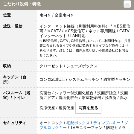
こだわり設備・特徴
位置
南向き / 全室南向き
放送・通信
インターネット接続（月額利用料無料） / ※BS受信
可 / ※CATV / ※CS受信可 / ネット専用回線 / CATV
インターネット / LAN対応
※ BS受信可 , CATV , CS受信可 , について…利用料金は、共益
費に含まれるタイプや個別に契約するタイプなど物件により
異なります。詳しくは、物件お取り扱い不動産会社にお問合
せください。
収納
クローゼット / シューズボックス
キッチン（台
コンロ2口以上 / システムキッチン / 独立型キッチン
所）
バスルーム（浴
洗面台 / シャワー付洗面化粧台 / 洗面所独立 / 洗面
室）/ トイレ
所にドア / 洗面化粧台 / 浴室乾燥機 / 脱衣所 / 温水
洗浄便座 / 暖房便座
写真を見る
セキュリティ
オートロック /
宅配ボックス
/
ディンプルキー
/
ダ
ブルロックキー
/ TVモニターフォン / 防犯カメラ