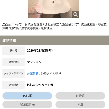
洗面台 / シャワー付洗面化粧台 / 洗面所独立 / 洗面所にドア / 洗面化粧台 / 浴室乾
燥機 / 脱衣所 / 温水洗浄便座 / 暖房便座
建物情報
2020年02月(築6年)
築年月
マンション
建物種別
分譲賃貸
/ 外壁タイル張り
タイプ・デザイン
鉄筋コンクリート造
建物構造
鉄筋系
鉄骨系
軽量鉄骨系
木造